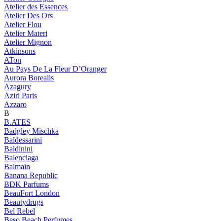
Atelier des Essences
Atelier Des Ors
Atelier Flou
Atelier Materi
Atelier Mignon
Atkinsons
ATon
Au Pays De La Fleur D’Oranger
Aurora Borealis
Azagury
Aziri Paris
Azzaro
B
B.ATES
Badgley Mischka
Baldessarini
Baldinini
Balenciaga
Balmain
Banana Republic
BDK Parfums
BeauFort London
Beautydrugs
Bel Rebel
Beso Beach Perfumes