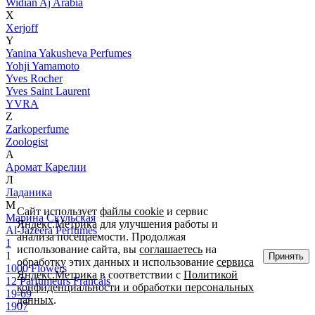
Widian Aj Arabia
X
Xerjoff
Y
Yanina Yakusheva Perfumes
Yohji Yamamoto
Yves Rocher
Yves Saint Laurent
YVRA
Z
Zarkoperfume
Zoologist
А
Аромат Карелии
Л
Ладаника
М
Сайт использует
файлы cookie
и сервис
Марина Скульская
Яндекс.Метрика для улучшения работы и
Al-Jazeera Perfumes
анализа посещаемости. Продолжая
1
использование сайта, вы
соглашаетесь
на
1
Принять
обработку этих данных и использование
сервиса
1000 Flowers
Яндекс.Метрика
в соответствии с
Политикой
12 Parfumeurs Francais
конфиденциальности и обработки персональных
19-69
данных
.
1907