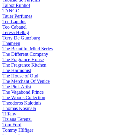
Talbot Runhof
TANGO
Tauer Perfumes
Ted Lapidus
Teo Cabanel
Teresa Helbig
Terry De Gunzburg
Thameen
The Beautiful Mind Series
The Different Company
The Fragrance House
The Fragrance Kitchen
The Harmonist
The House of Oud
The Merchant Of Venice
The Pink Artist
The Vagabond Prince
The Woods Collection
Theodoros Kalotinis
Thomas Kosmala
Tiffany
Tiziana Terenzi
Tom Ford
Tommy Hilfiger