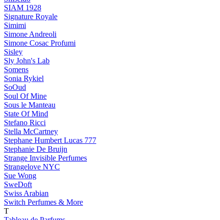
SIAM 1928
Signature Royale
Simimi
Simone Andreoli
Simone Cosac Profumi
Sisley
Sly John's Lab
Somens
Sonia Rykiel
SoOud
Soul Of Mine
Sous le Manteau
State Of Mind
Stefano Ricci
Stella McCartney
Stephane Humbert Lucas 777
Stephanie De Bruijn
Strange Invisible Perfumes
Strangelove NYC
Sue Wong
SweDoft
Swiss Arabian
Switch Perfumes & More
T
Tableau de Parfums