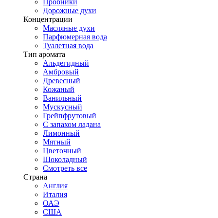
Пробники
Дорожные духи
Концентрации
Масляные духи
Парфюмерная вода
Туалетная вода
Тип аромата
Альдегидный
Амбровый
Древесный
Кожаный
Ванильный
Мускусный
Грейпфрутовый
С запахом ладана
Лимонный
Мятный
Цветочный
Шоколадный
Смотреть все
Страна
Англия
Италия
ОАЭ
США