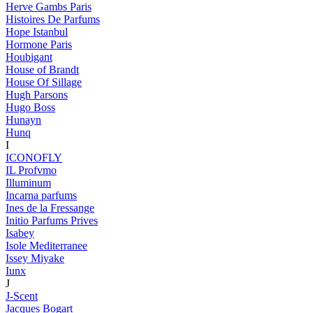
Herve Gambs Paris
Histoires De Parfums
Hope Istanbul
Hormone Paris
Houbigant
House of Brandt
House Of Sillage
Hugh Parsons
Hugo Boss
Hunayn
Hunq
I
ICONOFLY
IL Profvmo
Illuminum
Incarna parfums
Ines de la Fressange
Initio Parfums Prives
Isabey
Isole Mediterranee
Issey Miyake
Iunx
J
J-Scent
Jacques Bogart