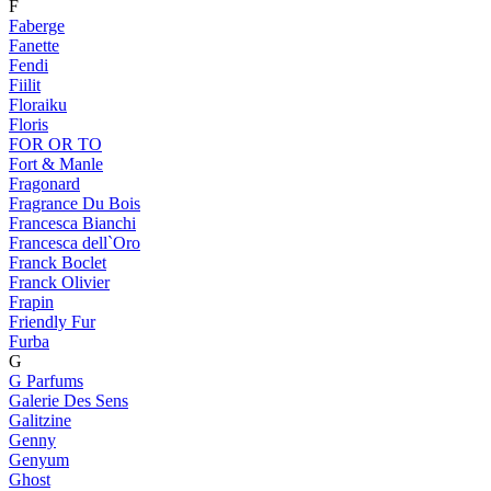
F
Faberge
Fanette
Fendi
Fiilit
Floraiku
Floris
FOR OR TO
Fort & Manle
Fragonard
Fragrance Du Bois
Francesca Bianchi
Francesca dell`Oro
Franck Boclet
Franck Olivier
Frapin
Friendly Fur
Furba
G
G Parfums
Galerie Des Sens
Galitzine
Genny
Genyum
Ghost