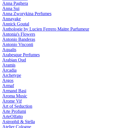
Anna Paghera
Anna Sui
Anna Zworykina Perfumes
Annayake
Annick Goutal
Anthologie by Lucien Ferrero Maitre Parfumeur
Antonia's Flowers
Antonio Banderas
Antonio Visconti
Aqualis
Arabesque Perfumes
Arabian Oud
Aramis
Arcadia
Archetype
Argos
Armaf
Armand Basi
Aroma Music
Arome Vif
Art of Seduction
Arte Profumi
ArteOlfatto
Astrophil & Stella
Atelier Cologne