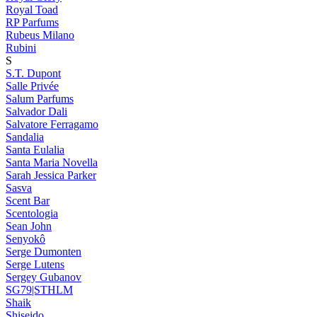
Royal Toad
RP Parfums
Rubeus Milano
Rubini
S
S.T. Dupont
Salle Privée
Salum Parfums
Salvador Dali
Salvatore Ferragamo
Sandalia
Santa Eulalia
Santa Maria Novella
Sarah Jessica Parker
Sasva
Scent Bar
Scentologia
Sean John
Senyokô
Serge Dumonten
Serge Lutens
Sergey Gubanov
SG79|STHLM
Shaik
Shiseido