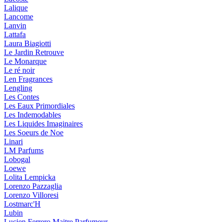
Lalique
Lancome
Lanvin
Lattafa
Laura Biagiotti
Le Jardin Retrouve
Le Monarque
Le ré noir
Len Fragrances
Lengling
Les Contes
Les Eaux Primordiales
Les Indemodables
Les Liquides Imaginaires
Les Soeurs de Noe
Linari
LM Parfums
Lobogal
Loewe
Lolita Lempicka
Lorenzo Pazzaglia
Lorenzo Villoresi
Lostmarc'H
Lubin
Lucien Ferrero Maitre Parfumeur