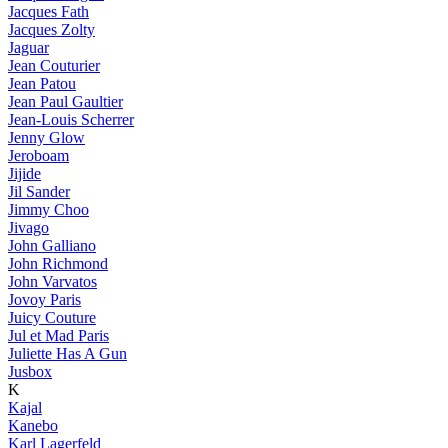
Jacques Fath
Jacques Zolty
Jaguar
Jean Couturier
Jean Patou
Jean Paul Gaultier
Jean-Louis Scherrer
Jenny Glow
Jeroboam
Jijide
Jil Sander
Jimmy Choo
Jivago
John Galliano
John Richmond
John Varvatos
Jovoy Paris
Juicy Couture
Jul et Mad Paris
Juliette Has A Gun
Jusbox
K
Kajal
Kanebo
Karl Lagerfeld