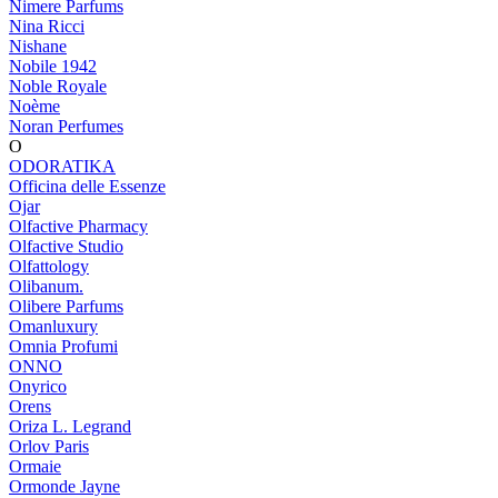
Nimere Parfums
Nina Ricci
Nishane
Nobile 1942
Noble Royale
Noème
Noran Perfumes
O
ODORATIKA
Officina delle Essenze
Ojar
Olfactive Pharmacy
Olfactive Studio
Olfattology
Olibanum.
Olibere Parfums
Omanluxury
Omnia Profumi
ONNO
Onyrico
Orens
Oriza L. Legrand
Orlov Paris
Ormaie
Ormonde Jayne