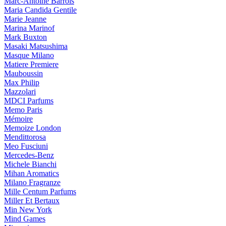
Marc-Antoine Barrois
Maria Candida Gentile
Marie Jeanne
Marina Marinof
Mark Buxton
Masaki Matsushima
Masque Milano
Matiere Premiere
Mauboussin
Max Philip
Mazzolari
MDCI Parfums
Memo Paris
Mémoire
Memoize London
Mendittorosa
Meo Fusciuni
Mercedes-Benz
Michele Bianchi
Mihan Aromatics
Milano Fragranze
Mille Centum Parfums
Miller Et Bertaux
Min New York
Mind Games