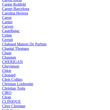
Carine Roitfeld
Carner Barcelona
Carolina Herrera
Caron
Cartier
Carven
Castelbajac
Celine
Cerruti
Chabaud Maison De Parfum
Chantal Thomass
Chase
Chaugan
CHERIGAN
Chevignon
Chloe
Chopard
Chris Collins
Christian Louboutin
Christian Tortu
CIRO
Clean
CLINIQUE
Clive Christian