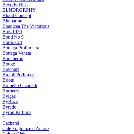
Beverly Hills
BLNDRGRPHY
Blood Concept
Blumarine
Boadicea The Victorious
Bois 1920
Bond No 9
Bortnikoff
Bottega Profumiera
Bottega Veneta
Boucheron
Bouge
Brecourt
Brera6 Perfumes
Brioni
Brunello Cucinelli
Burberry
Bvlgari
ByBozo
Byredo
Byron Parfums
C
Cacharel
Cale Fragranze d'Autore
Calvin Klein