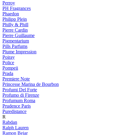
Perroy
PH Fragrances
Phaedon
Philipp Plein
Philly & Phill
Pierre Cardin
Pierre Guillaume
Pigmentarium
Pills Parfums
Plume Impression
Poiray
Police
Pompeii
Prada
Premiere Note
Princesse Marina de Bourbon
Profumi Del Forte
Profumo di Firenze
Profumum Roma
Prudence Paris
Puredistance
R
Rabdan
Ralph Lauren
Ramon Bejar