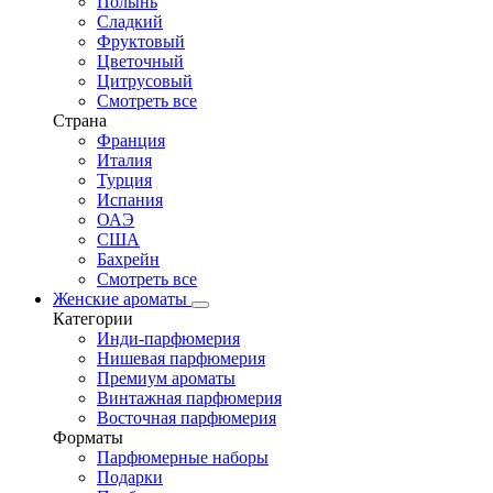
Полынь
Сладкий
Фруктовый
Цветочный
Цитрусовый
Смотреть все
Страна
Франция
Италия
Турция
Испания
ОАЭ
США
Бахрейн
Смотреть все
Женские ароматы
Категории
Инди-парфюмерия
Нишевая парфюмерия
Премиум ароматы
Винтажная парфюмерия
Восточная парфюмерия
Форматы
Парфюмерные наборы
Подарки