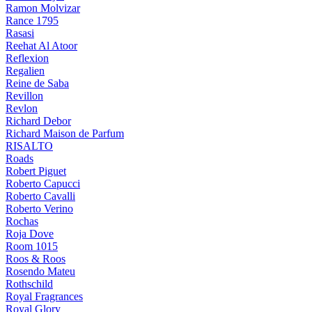
Ramon Molvizar
Rance 1795
Rasasi
Reehat Al Atoor
Reflexion
Regalien
Reine de Saba
Revillon
Revlon
Richard Debor
Richard Maison de Parfum
RISALTO
Roads
Robert Piguet
Roberto Capucci
Roberto Cavalli
Roberto Verino
Rochas
Roja Dove
Room 1015
Roos & Roos
Rosendo Mateu
Rothschild
Royal Fragrances
Royal Glory