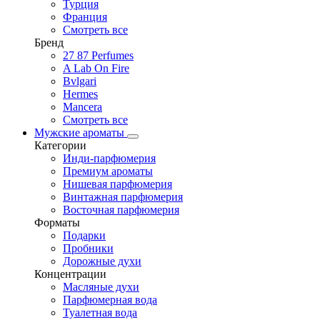
Турция
Франция
Смотреть все
Бренд
27 87 Perfumes
A Lab On Fire
Bvlgari
Hermes
Mancera
Смотреть все
Мужские ароматы
Категории
Инди-парфюмерия
Премиум ароматы
Нишевая парфюмерия
Винтажная парфюмерия
Восточная парфюмерия
Форматы
Подарки
Пробники
Дорожные духи
Концентрации
Масляные духи
Парфюмерная вода
Туалетная вода