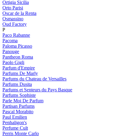
Ortigia Sicilia
Orto Parisi
Oscar de la Renta
Osmassino
Oud Factory
P
Paco Rabanne
Pacoma
Paloma Picasso
Panouge
Pantheon Roma
Paolo Gigli
Parfum d'Empire
Parfums De Marly
Parfums du Chateau de Versailles
Parfums Dusita
Parfums et Senteurs du Pays Basque
Parfums Sophiste
Parle Moi De Parfum
Partisan Parfums
Pascal Morabito
Paul Emilien
Penhaligon's
Perfume Cult
Perris Monte Carlo