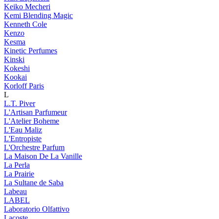
Keiko Mecheri
Kemi Blending Magic
Kenneth Cole
Kenzo
Kesma
Kinetic Perfumes
Kinski
Kokeshi
Kookai
Korloff Paris
L
L.T. Piver
L'Artisan Parfumeur
L'Atelier Boheme
L'Eau Maliz
L'Entropiste
L'Orchestre Parfum
La Maison De La Vanille
La Perla
La Prairie
La Sultane de Saba
Labeau
LABEL
Laboratorio Olfattivo
Lacoste