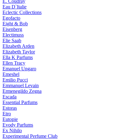
E. Coudray
Eau D`Italie
Eclectic Collections
Egofacto
Eight & Bob
Eisenberg
Electimuss
Elie Saab
Elizabeth Arden
Elizabeth Taylor
Ella K Parfums
Ellen Tracy
Emanuel Ungaro
Emeshel
Emilio Pucci
Emmanuel Levain
Ermenegildo Zegna
Escada
Essential Parfums
Estoras
Etro
Eutopie
Evody Parfums
Ex Nihilo
Experimental Perfume Club