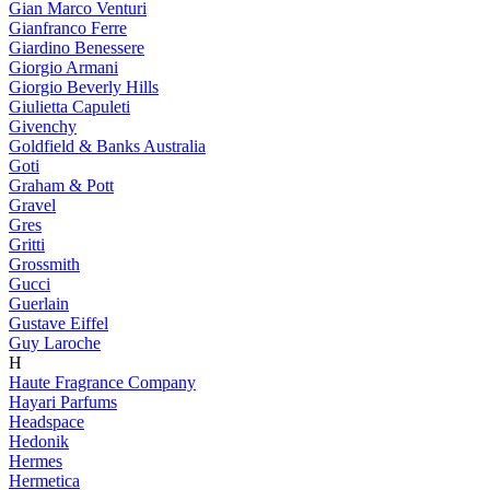
Gian Marco Venturi
Gianfranco Ferre
Giardino Benessere
Giorgio Armani
Giorgio Beverly Hills
Giulietta Capuleti
Givenchy
Goldfield & Banks Australia
Goti
Graham & Pott
Gravel
Gres
Gritti
Grossmith
Gucci
Guerlain
Gustave Eiffel
Guy Laroche
H
Haute Fragrance Company
Hayari Parfums
Headspace
Hedonik
Hermes
Hermetica