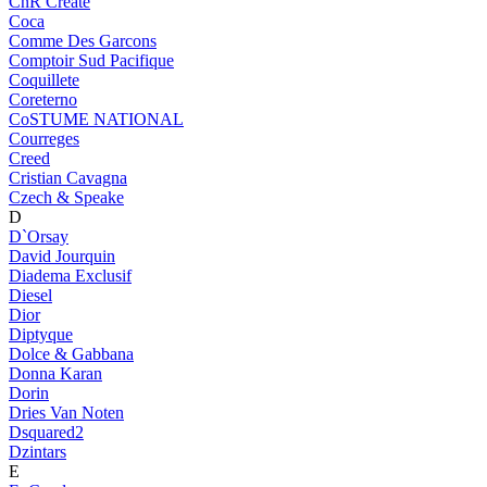
CnR Create
Coca
Comme Des Garcons
Comptoir Sud Pacifique
Coquillete
Coreterno
CoSTUME NATIONAL
Courreges
Creed
Cristian Cavagna
Czech & Speake
D
D`Orsay
David Jourquin
Diadema Exclusif
Diesel
Dior
Diptyque
Dolce & Gabbana
Donna Karan
Dorin
Dries Van Noten
Dsquared2
Dzintars
E