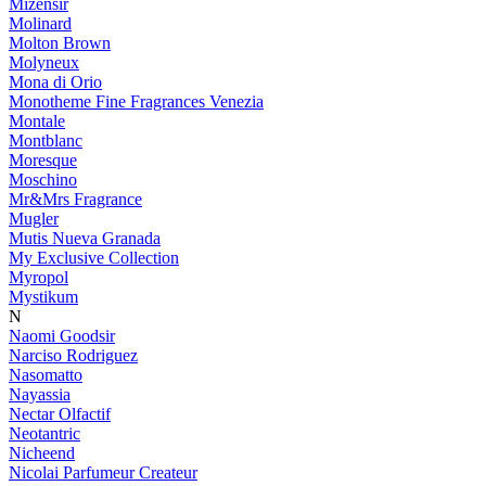
Mizensir
Molinard
Molton Brown
Molyneux
Mona di Orio
Monotheme Fine Fragrances Venezia
Montale
Montblanc
Moresque
Moschino
Mr&Mrs Fragrance
Mugler
Mutis Nueva Granada
My Exclusive Collection
Myropol
Mystikum
N
Naomi Goodsir
Narciso Rodriguez
Nasomatto
Nayassia
Nectar Olfactif
Neotantric
Nicheend
Nicolai Parfumeur Createur