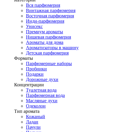
Вся парфюмерия
Винтажная парфюмерия
Восточная парфюмерия
Инди-парфюмерия
Унисекс
Премиум ароматы
Нишевая парфюмерия
Ароматы для дома
Ароматизаторы в машину
Детская парфюмерия
Форматы
Парфюмерные наборы
Пробники
Подарки
Дорожные духи
Концентрации
Туалетная вода
Парфюмерная вода
Масляные духи
Одеколон
Тип аромата
Кожаный
Ладан
Пачули