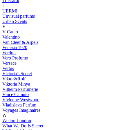
Trussardi
U
UERMI
Unvisual parfums
Urban Scents
V
V Canto
Valentino
Van Cleef & Arpels
Venezia 1920
Verduu
Vero Profumo
Versace
Vertus
Victoria's Secret
Viktor&Rolf
Viktoria Minya
Vilhelm Parfumerie
Vince Camuto
Vivienne Westwood
Vladislava Parfum
Voyages Imaginaires
W
Welton London
What We Do Is Secret