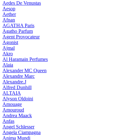
Aedes De Venustas
Aesop
Aether
Afnan
AGATHA Paris
Agatho Parfum
Agent Provocateur
Agonist
Ajmal
Akro
Al Haramain Perfumes
Alaia
Alexander MC Queen
Alexandre Marc
Alexandre.J
Alfred Dunhill
ALTAIA
Alyson Oldoini
Amouage
Amouroud
Andrea Maack
Anfas
Angel Schlesser
Angela Ciampagna
Anima Mundi