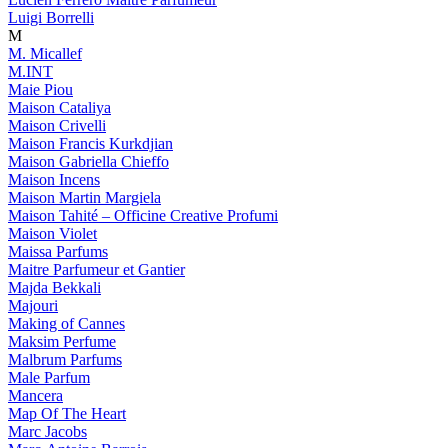
Luigi Borrelli
M
M. Micallef
M.INT
Maie Piou
Maison Cataliya
Maison Crivelli
Maison Francis Kurkdjian
Maison Gabriella Chieffo
Maison Incens
Maison Martin Margiela
Maison Tahité – Officine Creative Profumi
Maison Violet
Maissa Parfums
Maitre Parfumeur et Gantier
Majda Bekkali
Majouri
Making of Cannes
Maksim Perfume
Malbrum Parfums
Male Parfum
Mancera
Map Of The Heart
Marc Jacobs