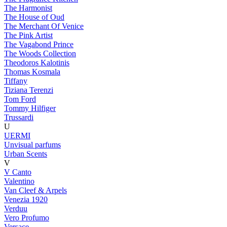
The Harmonist
The House of Oud
The Merchant Of Venice
The Pink Artist
The Vagabond Prince
The Woods Collection
Theodoros Kalotinis
Thomas Kosmala
Tiffany
Tiziana Terenzi
Tom Ford
Tommy Hilfiger
Trussardi
U
UERMI
Unvisual parfums
Urban Scents
V
V Canto
Valentino
Van Cleef & Arpels
Venezia 1920
Verduu
Vero Profumo
Versace