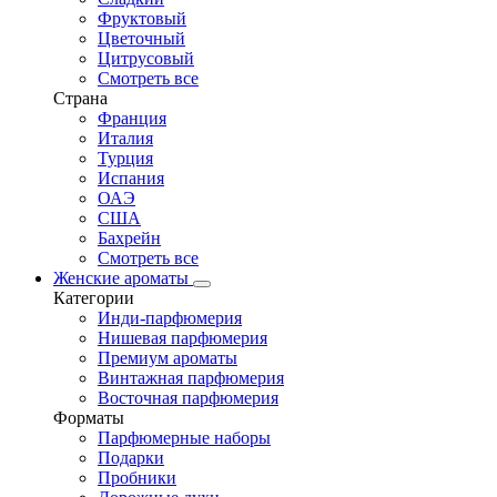
Фруктовый
Цветочный
Цитрусовый
Смотреть все
Страна
Франция
Италия
Турция
Испания
ОАЭ
США
Бахрейн
Смотреть все
Женские ароматы
Категории
Инди-парфюмерия
Нишевая парфюмерия
Премиум ароматы
Винтажная парфюмерия
Восточная парфюмерия
Форматы
Парфюмерные наборы
Подарки
Пробники