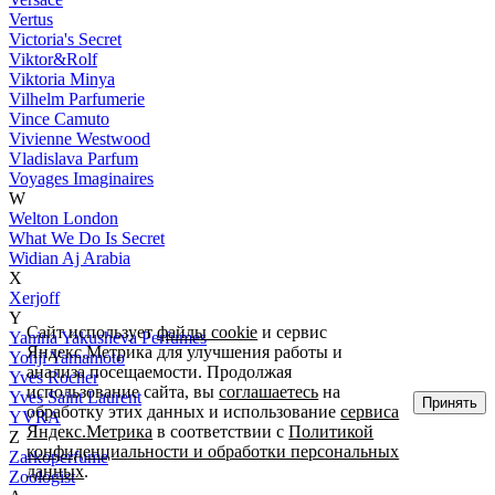
Vertus
Victoria's Secret
Viktor&Rolf
Viktoria Minya
Vilhelm Parfumerie
Vince Camuto
Vivienne Westwood
Vladislava Parfum
Voyages Imaginaires
W
Welton London
What We Do Is Secret
Widian Aj Arabia
X
Xerjoff
Y
Сайт использует
файлы cookie
и сервис
Yanina Yakusheva Perfumes
Яндекс.Метрика для улучшения работы и
Yohji Yamamoto
анализа посещаемости. Продолжая
Yves Rocher
использование сайта, вы
соглашаетесь
на
Yves Saint Laurent
Принять
обработку этих данных и использование
сервиса
YVRA
Яндекс.Метрика
в соответствии с
Политикой
Z
конфиденциальности и обработки персональных
Zarkoperfume
данных
.
Zoologist