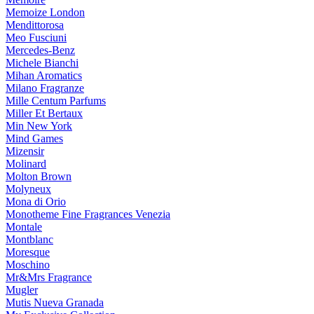
Memoize London
Mendittorosa
Meo Fusciuni
Mercedes-Benz
Michele Bianchi
Mihan Aromatics
Milano Fragranze
Mille Centum Parfums
Miller Et Bertaux
Min New York
Mind Games
Mizensir
Molinard
Molton Brown
Molyneux
Mona di Orio
Monotheme Fine Fragrances Venezia
Montale
Montblanc
Moresque
Moschino
Mr&Mrs Fragrance
Mugler
Mutis Nueva Granada