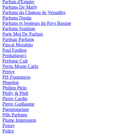
Parfum d'Empire
Parfums De Marly
Parfums du Chateau de Versailles
Parfums Dusita
Parfums et Senteurs du Pays Basque
Parfums Sophiste
Parle Moi De Parfum
Partisan Parfums
Pascal Morabito
Paul Emilien
Penhaligon's
Perfume Cult
Perris Monte Carlo
Perroy
PH Fragrances
Phaedon
Philipp Plein
Philly & Phill
Pierre Cardin
Pierre Guillaume
Pigmentarium
Pills Parfums
Plume Impression
Poiray
Police