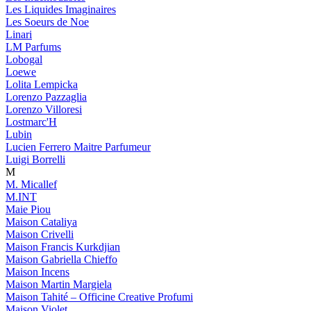
Les Liquides Imaginaires
Les Soeurs de Noe
Linari
LM Parfums
Lobogal
Loewe
Lolita Lempicka
Lorenzo Pazzaglia
Lorenzo Villoresi
Lostmarc'H
Lubin
Lucien Ferrero Maitre Parfumeur
Luigi Borrelli
M
M. Micallef
M.INT
Maie Piou
Maison Cataliya
Maison Crivelli
Maison Francis Kurkdjian
Maison Gabriella Chieffo
Maison Incens
Maison Martin Margiela
Maison Tahité – Officine Creative Profumi
Maison Violet