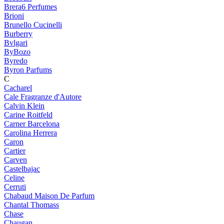
Brera6 Perfumes
Brioni
Brunello Cucinelli
Burberry
Bvlgari
ByBozo
Byredo
Byron Parfums
C
Cacharel
Cale Fragranze d'Autore
Calvin Klein
Carine Roitfeld
Carner Barcelona
Carolina Herrera
Caron
Cartier
Carven
Castelbajac
Celine
Cerruti
Chabaud Maison De Parfum
Chantal Thomass
Chase
Chaugan