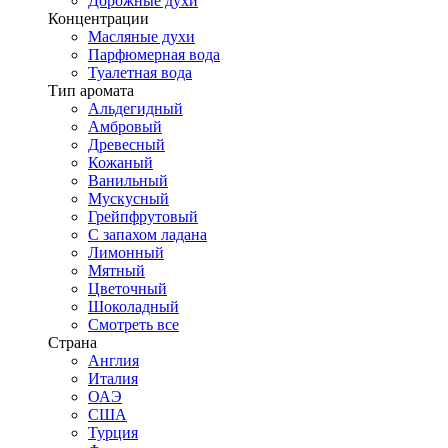
Дорожные духи
Концентрации
Масляные духи
Парфюмерная вода
Туалетная вода
Тип аромата
Альдегидный
Амбровый
Древесный
Кожаный
Ванильный
Мускусный
Грейпфрутовый
С запахом ладана
Лимонный
Мятный
Цветочный
Шоколадный
Смотреть все
Страна
Англия
Италия
ОАЭ
США
Турция