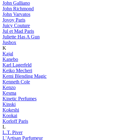
John Galliano
John Richmond
John Varvatos
Jovoy Paris
Juicy Couture
Jul et Mad Paris
Juliette Has A Gun
Jusbox
K
Kajal
Kanebo
Karl Lagerfeld
Keiko Mecheri
Kemi Blending Magic
Kenneth Cole
Kenzo
Kesma
Kinetic Perfumes
Kinski
Kokeshi
Kookai
Korloff Paris
L
L.T. Piver
L'Artisan Parfumeur