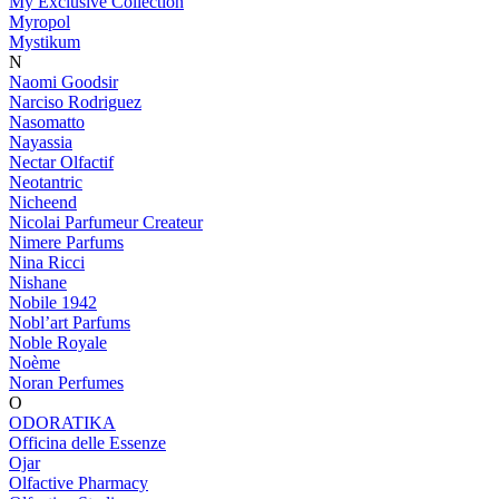
My Exclusive Collection
Myropol
Mystikum
N
Naomi Goodsir
Narciso Rodriguez
Nasomatto
Nayassia
Nectar Olfactif
Neotantric
Nicheend
Nicolai Parfumeur Createur
Nimere Parfums
Nina Ricci
Nishane
Nobile 1942
Nobl’art Parfums
Noble Royale
Noème
Noran Perfumes
O
ODORATIKA
Officina delle Essenze
Ojar
Olfactive Pharmacy