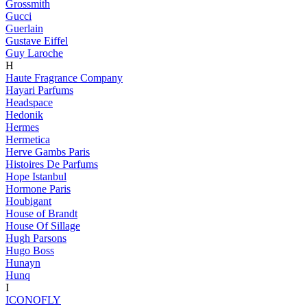
Grossmith
Gucci
Guerlain
Gustave Eiffel
Guy Laroche
H
Haute Fragrance Company
Hayari Parfums
Headspace
Hedonik
Hermes
Hermetica
Herve Gambs Paris
Histoires De Parfums
Hope Istanbul
Hormone Paris
Houbigant
House of Brandt
House Of Sillage
Hugh Parsons
Hugo Boss
Hunayn
Hunq
I
ICONOFLY