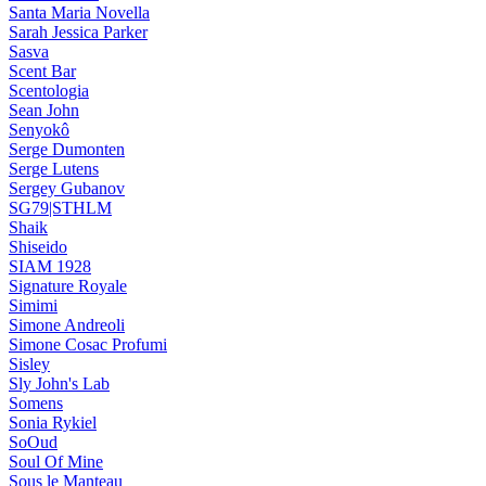
Santa Maria Novella
Sarah Jessica Parker
Sasva
Scent Bar
Scentologia
Sean John
Senyokô
Serge Dumonten
Serge Lutens
Sergey Gubanov
SG79|STHLM
Shaik
Shiseido
SIAM 1928
Signature Royale
Simimi
Simone Andreoli
Simone Cosac Profumi
Sisley
Sly John's Lab
Somens
Sonia Rykiel
SoOud
Soul Of Mine
Sous le Manteau