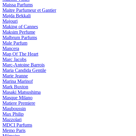
Maissa Parfums
Maitre Parfumeur et Gantier
Majda Bekkali
Majouri
Making of Cannes
Maksim Perfume
Malbrum Parfums
Male Parfum
Mancera
Map Of The Heart
Marc Jacobs
Marc-Antoine Barrois
Maria Candida Gentile
Marie Jeanne
Marina Marinof
Mark Buxton
Masaki Matsushima
Masque Milano
Matiere Premiere
Mauboussin
Max Philip
Mazzolari
MDCI Parfums
Memo Paris
Mémoire