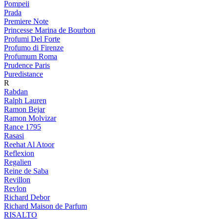
Pompeii
Prada
Premiere Note
Princesse Marina de Bourbon
Profumi Del Forte
Profumo di Firenze
Profumum Roma
Prudence Paris
Puredistance
R
Rabdan
Ralph Lauren
Ramon Bejar
Ramon Molvizar
Rance 1795
Rasasi
Reehat Al Atoor
Reflexion
Regalien
Reine de Saba
Revillon
Revlon
Richard Debor
Richard Maison de Parfum
RISALTO