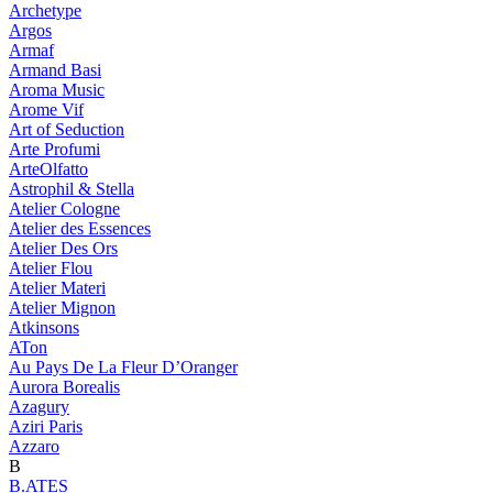
Archetype
Argos
Armaf
Armand Basi
Aroma Music
Arome Vif
Art of Seduction
Arte Profumi
ArteOlfatto
Astrophil & Stella
Atelier Cologne
Atelier des Essences
Atelier Des Ors
Atelier Flou
Atelier Materi
Atelier Mignon
Atkinsons
ATon
Au Pays De La Fleur D’Oranger
Aurora Borealis
Azagury
Aziri Paris
Azzaro
B
B.ATES