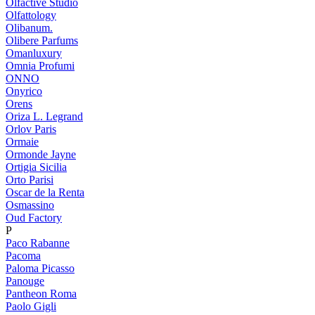
Olfactive Studio
Olfattology
Olibanum.
Olibere Parfums
Omanluxury
Omnia Profumi
ONNO
Onyrico
Orens
Oriza L. Legrand
Orlov Paris
Ormaie
Ormonde Jayne
Ortigia Sicilia
Orto Parisi
Oscar de la Renta
Osmassino
Oud Factory
P
Paco Rabanne
Pacoma
Paloma Picasso
Panouge
Pantheon Roma
Paolo Gigli