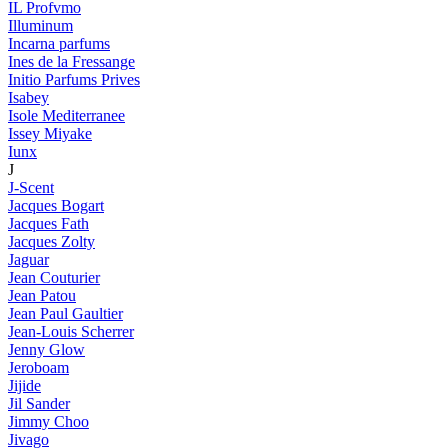
IL Profvmo
Illuminum
Incarna parfums
Ines de la Fressange
Initio Parfums Prives
Isabey
Isole Mediterranee
Issey Miyake
Iunx
J
J-Scent
Jacques Bogart
Jacques Fath
Jacques Zolty
Jaguar
Jean Couturier
Jean Patou
Jean Paul Gaultier
Jean-Louis Scherrer
Jenny Glow
Jeroboam
Jijide
Jil Sander
Jimmy Choo
Jivago