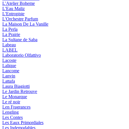
L'Atelier Boheme
L'Eau Maliz
L'Entropiste
L'Orchestre Parfum
La Maison De La Vanille
La Perla
La Prairie
La Sultane de Saba
Labeau
LABEL
Laboratorio Olfattivo
Lacoste
Lalique
Lancome
Lanvin
Lattafa
Laura Biagiotti
Le Jardin Retrouve
Le Monarque
Le ré noir
Len Fragrances
Lengling
Les Contes
Les Eaux Primordiales
Les Indemodables