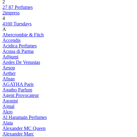
2
27 87 Perfumes
2impress
4
4160 Tuesdays
A
Abercrombie & Fitch
Accendis
Acidica Perfumes
Acqua di Parma
Adjiumi
Aedes De Venustas
Aesop
Aether
Afnan
AGATHA Paris
Agatho Parfum
Agent Provocateur
Agonist
Ajmal
Akro
Al Haramain Perfumes
Alaia
Alexander MC Queen
Alexandre Marc