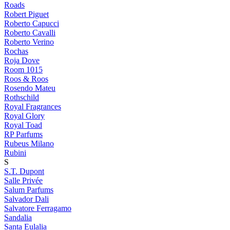
Roads
Robert Piguet
Roberto Capucci
Roberto Cavalli
Roberto Verino
Rochas
Roja Dove
Room 1015
Roos & Roos
Rosendo Mateu
Rothschild
Royal Fragrances
Royal Glory
Royal Toad
RP Parfums
Rubeus Milano
Rubini
S
S.T. Dupont
Salle Privée
Salum Parfums
Salvador Dali
Salvatore Ferragamo
Sandalia
Santa Eulalia