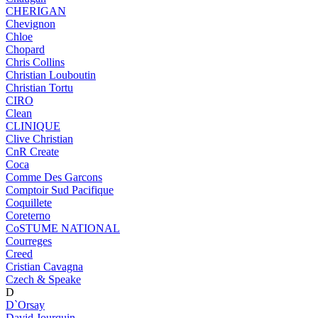
CHERIGAN
Chevignon
Chloe
Chopard
Chris Collins
Christian Louboutin
Christian Tortu
CIRO
Clean
CLINIQUE
Clive Christian
CnR Create
Coca
Comme Des Garcons
Comptoir Sud Pacifique
Coquillete
Coreterno
CoSTUME NATIONAL
Courreges
Creed
Cristian Cavagna
Czech & Speake
D
D`Orsay
David Jourquin