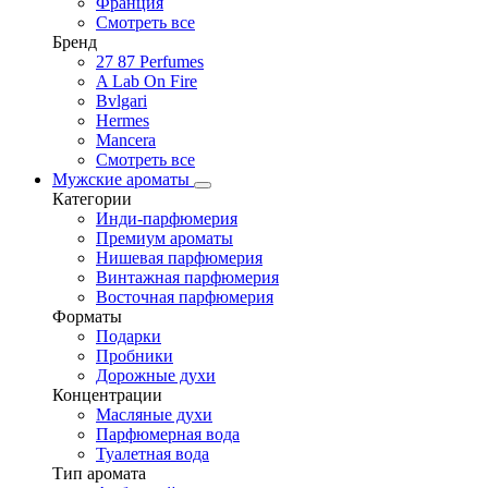
Франция
Смотреть все
Бренд
27 87 Perfumes
A Lab On Fire
Bvlgari
Hermes
Mancera
Смотреть все
Мужские ароматы
Категории
Инди-парфюмерия
Премиум ароматы
Нишевая парфюмерия
Винтажная парфюмерия
Восточная парфюмерия
Форматы
Подарки
Пробники
Дорожные духи
Концентрации
Масляные духи
Парфюмерная вода
Туалетная вода
Тип аромата