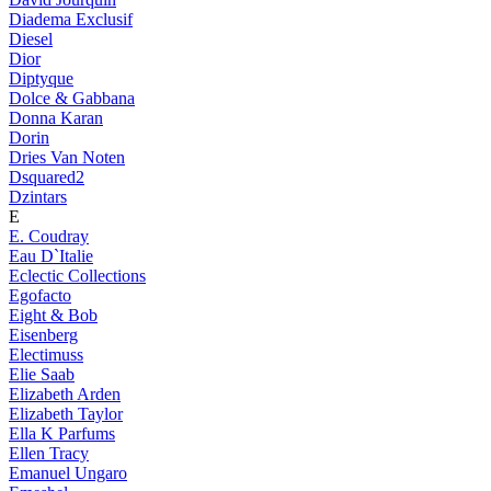
Diadema Exclusif
Diesel
Dior
Diptyque
Dolce & Gabbana
Donna Karan
Dorin
Dries Van Noten
Dsquared2
Dzintars
E
E. Coudray
Eau D`Italie
Eclectic Collections
Egofacto
Eight & Bob
Eisenberg
Electimuss
Elie Saab
Elizabeth Arden
Elizabeth Taylor
Ella K Parfums
Ellen Tracy
Emanuel Ungaro