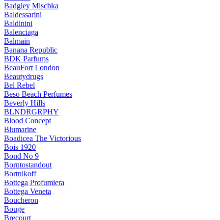
Badgley Mischka
Baldessarini
Baldinini
Balenciaga
Balmain
Banana Republic
BDK Parfums
BeauFort London
Beautydrugs
Bel Rebel
Beso Beach Perfumes
Beverly Hills
BLNDRGRPHY
Blood Concept
Blumarine
Boadicea The Victorious
Bois 1920
Bond No 9
Borntostandout
Bortnikoff
Bottega Profumiera
Bottega Veneta
Boucheron
Bouge
Brecourt