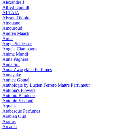
Alexandre.J
Alfred Dunhill
ALTAIA
Alyson Oldoini
Amouage
Amouroud
Andrea Maack
Anfas
Angel Schlesser
Angela Ciampagna
Anima Mundi
Anna Paghera
Anna Sui
Anna Zworykina Perfumes
Annayake
Annick Goutal
Anthologie by Lucien Ferrero Maitre Parfumeur
Antonia's Flowers
Antonio Banderas
Antonio Visconti
Aqualis
Arabesque Perfumes
Arabian Oud
Aramis
Arcadia