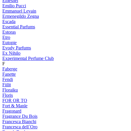
Emeshel
Emilio Pucci
Emmanuel Levain
Ermenegildo Zegna
Escada
Essential Parfums
Estoras
Etro
Eutopie
Evody Parfums
Ex Nihilo
Experimental Perfume Club
F
Faberge
Fanette
Fendi
Fiilit
Floraiku
Floris
FOR OR TO
Fort & Manle
Fragonard
Fragrance Du Bois
Francesca Bianchi
Francesca dell`Oro