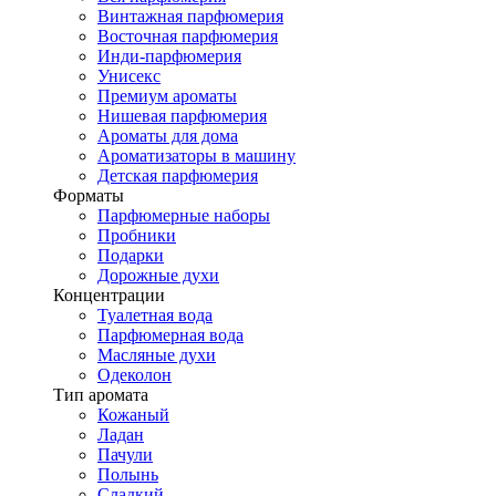
Винтажная парфюмерия
Восточная парфюмерия
Инди-парфюмерия
Унисекс
Премиум ароматы
Нишевая парфюмерия
Ароматы для дома
Ароматизаторы в машину
Детская парфюмерия
Форматы
Парфюмерные наборы
Пробники
Подарки
Дорожные духи
Концентрации
Туалетная вода
Парфюмерная вода
Масляные духи
Одеколон
Тип аромата
Кожаный
Ладан
Пачули
Полынь
Сладкий