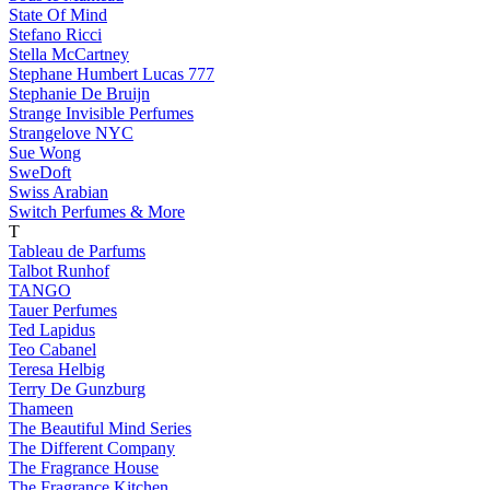
State Of Mind
Stefano Ricci
Stella McCartney
Stephane Humbert Lucas 777
Stephanie De Bruijn
Strange Invisible Perfumes
Strangelove NYC
Sue Wong
SweDoft
Swiss Arabian
Switch Perfumes & More
T
Tableau de Parfums
Talbot Runhof
TANGO
Tauer Perfumes
Ted Lapidus
Teo Cabanel
Teresa Helbig
Terry De Gunzburg
Thameen
The Beautiful Mind Series
The Different Company
The Fragrance House
The Fragrance Kitchen