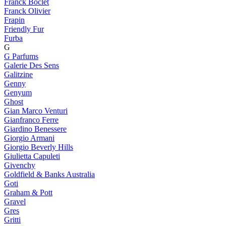
Franck Boclet
Franck Olivier
Frapin
Friendly Fur
Furba
G
G Parfums
Galerie Des Sens
Galitzine
Genny
Genyum
Ghost
Gian Marco Venturi
Gianfranco Ferre
Giardino Benessere
Giorgio Armani
Giorgio Beverly Hills
Giulietta Capuleti
Givenchy
Goldfield & Banks Australia
Goti
Graham & Pott
Gravel
Gres
Gritti