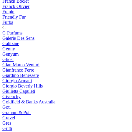
Franck Boclet
Franck Olivier
Frapin
Friendly Fur
Furba
G
G Parfums
Galerie Des Sens
Galitzine
Genny
Genyum
Ghost
Gian Marco Venturi
Gianfranco Ferre
Giardino Benessere
Giorgio Armani
Giorgio Beverly Hills
Giulietta Capuleti
Givenchy
Goldfield & Banks Australia
Goti
Graham & Pott
Gravel
Gres
Gritti