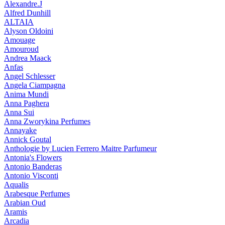
Alexandre.J
Alfred Dunhill
ALTAIA
Alyson Oldoini
Amouage
Amouroud
Andrea Maack
Anfas
Angel Schlesser
Angela Ciampagna
Anima Mundi
Anna Paghera
Anna Sui
Anna Zworykina Perfumes
Annayake
Annick Goutal
Anthologie by Lucien Ferrero Maitre Parfumeur
Antonia's Flowers
Antonio Banderas
Antonio Visconti
Aqualis
Arabesque Perfumes
Arabian Oud
Aramis
Arcadia