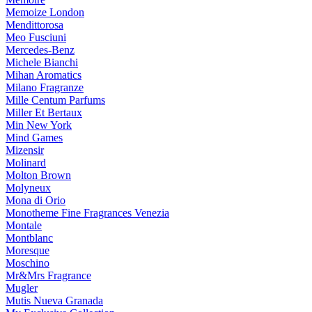
Memoize London
Mendittorosa
Meo Fusciuni
Mercedes-Benz
Michele Bianchi
Mihan Aromatics
Milano Fragranze
Mille Centum Parfums
Miller Et Bertaux
Min New York
Mind Games
Mizensir
Molinard
Molton Brown
Molyneux
Mona di Orio
Monotheme Fine Fragrances Venezia
Montale
Montblanc
Moresque
Moschino
Mr&Mrs Fragrance
Mugler
Mutis Nueva Granada