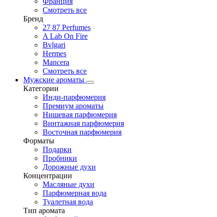
Франция
Смотреть все
Бренд
27 87 Perfumes
A Lab On Fire
Bvlgari
Hermes
Mancera
Смотреть все
Мужские ароматы
Категории
Инди-парфюмерия
Премиум ароматы
Нишевая парфюмерия
Винтажная парфюмерия
Восточная парфюмерия
Форматы
Подарки
Пробники
Дорожные духи
Концентрации
Масляные духи
Парфюмерная вода
Туалетная вода
Тип аромата