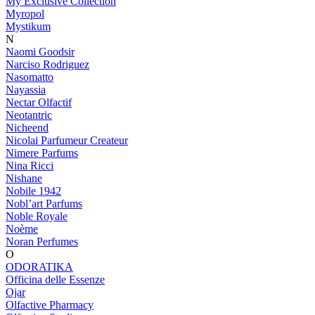
My Exclusive Collection
Myropol
Mystikum
N
Naomi Goodsir
Narciso Rodriguez
Nasomatto
Nayassia
Nectar Olfactif
Neotantric
Nicheend
Nicolai Parfumeur Createur
Nimere Parfums
Nina Ricci
Nishane
Nobile 1942
Nobl’art Parfums
Noble Royale
Noème
Noran Perfumes
O
ODORATIKA
Officina delle Essenze
Ojar
Olfactive Pharmacy