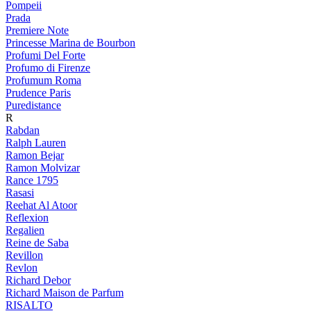
Pompeii
Prada
Premiere Note
Princesse Marina de Bourbon
Profumi Del Forte
Profumo di Firenze
Profumum Roma
Prudence Paris
Puredistance
R
Rabdan
Ralph Lauren
Ramon Bejar
Ramon Molvizar
Rance 1795
Rasasi
Reehat Al Atoor
Reflexion
Regalien
Reine de Saba
Revillon
Revlon
Richard Debor
Richard Maison de Parfum
RISALTO