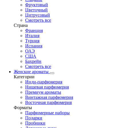
Фруктовый
Цветочный
Цитрусовый
Смотреть все
Страна
Франция
Италия
Турция
Испания
ОАЭ
США
Бахрейн
Смотреть все
Женские ароматы
Категории
Инди-парфюмерия
Нишевая парфюмерия
Премиум ароматы
Винтажная парфюмерия
Восточная парфюмерия
Форматы
Парфюмерные наборы
Подарки
Пробники