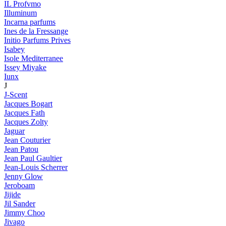
IL Profvmo
Illuminum
Incarna parfums
Ines de la Fressange
Initio Parfums Prives
Isabey
Isole Mediterranee
Issey Miyake
Iunx
J
J-Scent
Jacques Bogart
Jacques Fath
Jacques Zolty
Jaguar
Jean Couturier
Jean Patou
Jean Paul Gaultier
Jean-Louis Scherrer
Jenny Glow
Jeroboam
Jijide
Jil Sander
Jimmy Choo
Jivago