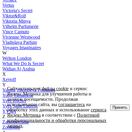
Vertus
Victoria's Secret
Viktor&Rolf
Viktoria Minya
Vilhelm Parfumerie
Vince Camuto
Vivienne Westwood
Vladislava Parfum
Voyages Imaginaires
W
Welton London
What We Do Is Secret
Widian Aj Arabia
X
Xerjoff
Y
Сайт использует
файлы cookie
и сервис
Yanina Yakusheva Perfumes
Яндекс.Метрика для улучшения работы и
Yohji Yamamoto
анализа посещаемости. Продолжая
Yves Rocher
использование сайта, вы
соглашаетесь
на
Yves Saint Laurent
Принять
обработку этих данных и использование
сервиса
YVRA
Яндекс.Метрика
в соответствии с
Политикой
Z
конфиденциальности и обработки персональных
Zarkoperfume
данных
.
Zoologist