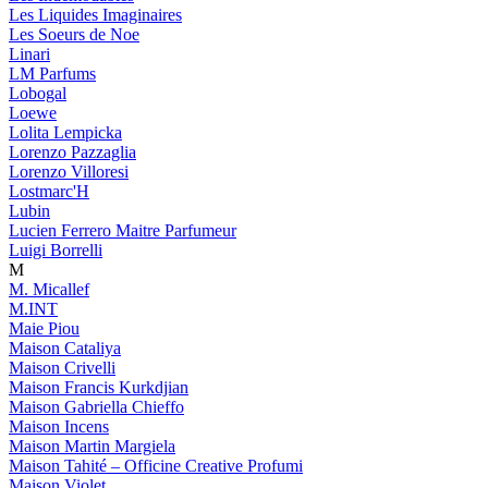
Les Liquides Imaginaires
Les Soeurs de Noe
Linari
LM Parfums
Lobogal
Loewe
Lolita Lempicka
Lorenzo Pazzaglia
Lorenzo Villoresi
Lostmarc'H
Lubin
Lucien Ferrero Maitre Parfumeur
Luigi Borrelli
M
M. Micallef
M.INT
Maie Piou
Maison Cataliya
Maison Crivelli
Maison Francis Kurkdjian
Maison Gabriella Chieffo
Maison Incens
Maison Martin Margiela
Maison Tahité – Officine Creative Profumi
Maison Violet