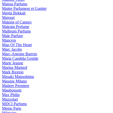
Maissa Parfums
Maitre Parfumeur et Gantier
Majda Bekkali
Majouri
Making of Cannes
Maksim Perfume
Malbrum Parfums
Male Parfum
Mancera
Map Of The Heart
Marc Jacobs
Marc-Antoine Barrois
Maria Candida Gentile
Marie Jeanne
Marina Marinof
Mark Buxton
Masaki Matsushima
Masque Milano
Matiere Premiere
Mauboussin
Max Philip
Mazzolari
MDCI Parfums
Memo Paris
Mémoire