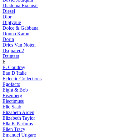
Diadema Exclusif
Diesel
Dior
Diptyque
Dolce & Gabbana
Donna Karan
Dorin
Dries Van Noten
Dsquared2
Dzintars
E
E. Coudray
Eau D`Italie
Eclectic Collections
Egofacto
Eight & Bob
Eisenberg
Electimuss
Elie Saab
Elizabeth Arden
Elizabeth Taylor
Ella K Parfums
Ellen Tracy
Emanuel Ungaro