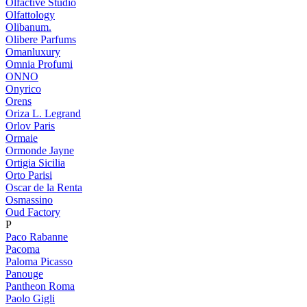
Olfactive Studio
Olfattology
Olibanum.
Olibere Parfums
Omanluxury
Omnia Profumi
ONNO
Onyrico
Orens
Oriza L. Legrand
Orlov Paris
Ormaie
Ormonde Jayne
Ortigia Sicilia
Orto Parisi
Oscar de la Renta
Osmassino
Oud Factory
P
Paco Rabanne
Pacoma
Paloma Picasso
Panouge
Pantheon Roma
Paolo Gigli