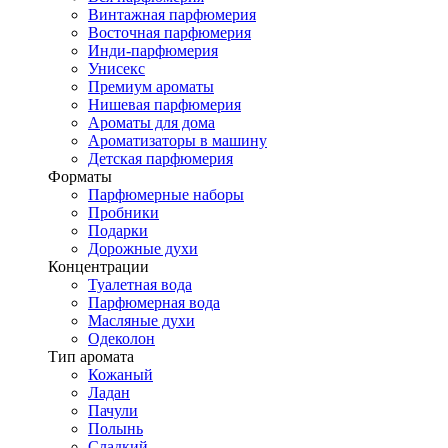
Винтажная парфюмерия
Восточная парфюмерия
Инди-парфюмерия
Унисекс
Премиум ароматы
Нишевая парфюмерия
Ароматы для дома
Ароматизаторы в машину
Детская парфюмерия
Форматы
Парфюмерные наборы
Пробники
Подарки
Дорожные духи
Концентрации
Туалетная вода
Парфюмерная вода
Масляные духи
Одеколон
Тип аромата
Кожаный
Ладан
Пачули
Полынь
Сладкий