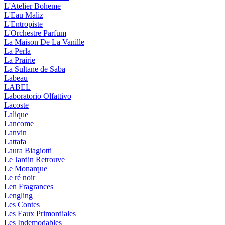
L'Atelier Boheme
L'Eau Maliz
L'Entropiste
L'Orchestre Parfum
La Maison De La Vanille
La Perla
La Prairie
La Sultane de Saba
Labeau
LABEL
Laboratorio Olfattivo
Lacoste
Lalique
Lancome
Lanvin
Lattafa
Laura Biagiotti
Le Jardin Retrouve
Le Monarque
Le ré noir
Len Fragrances
Lengling
Les Contes
Les Eaux Primordiales
Les Indemodables