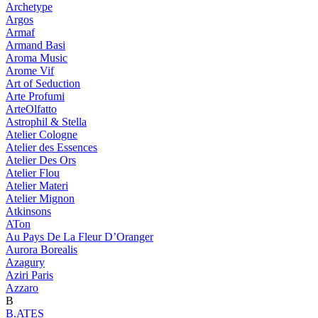
Archetype
Argos
Armaf
Armand Basi
Aroma Music
Arome Vif
Art of Seduction
Arte Profumi
ArteOlfatto
Astrophil & Stella
Atelier Cologne
Atelier des Essences
Atelier Des Ors
Atelier Flou
Atelier Materi
Atelier Mignon
Atkinsons
ATon
Au Pays De La Fleur D’Oranger
Aurora Borealis
Azagury
Aziri Paris
Azzaro
B
B.ATES