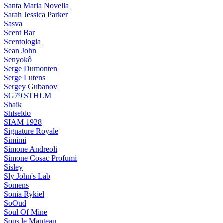
Santa Maria Novella
Sarah Jessica Parker
Sasva
Scent Bar
Scentologia
Sean John
Senyokô
Serge Dumonten
Serge Lutens
Sergey Gubanov
SG79|STHLM
Shaik
Shiseido
SIAM 1928
Signature Royale
Simimi
Simone Andreoli
Simone Cosac Profumi
Sisley
Sly John's Lab
Somens
Sonia Rykiel
SoOud
Soul Of Mine
Sous le Manteau