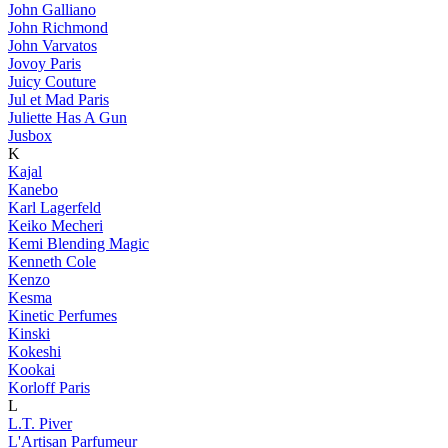
John Galliano
John Richmond
John Varvatos
Jovoy Paris
Juicy Couture
Jul et Mad Paris
Juliette Has A Gun
Jusbox
K
Kajal
Kanebo
Karl Lagerfeld
Keiko Mecheri
Kemi Blending Magic
Kenneth Cole
Kenzo
Kesma
Kinetic Perfumes
Kinski
Kokeshi
Kookai
Korloff Paris
L
L.T. Piver
L'Artisan Parfumeur