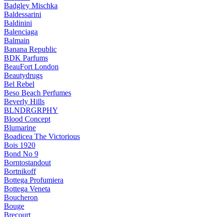
Badgley Mischka
Baldessarini
Baldinini
Balenciaga
Balmain
Banana Republic
BDK Parfums
BeauFort London
Beautydrugs
Bel Rebel
Beso Beach Perfumes
Beverly Hills
BLNDRGRPHY
Blood Concept
Blumarine
Boadicea The Victorious
Bois 1920
Bond No 9
Borntostandout
Bortnikoff
Bottega Profumiera
Bottega Veneta
Boucheron
Bouge
Brecourt