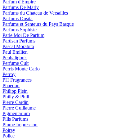
Parfum d'Empire
Parfums De Marly
Parfums du Chateau de Versailles
Parfums Dusita
Parfums et Senteurs du Pays Basque
Parfums Sophiste
Parle Moi De Parfum
Partisan Parfums
Pascal Morabito
Paul Emilien
Penhaligon's
Perfume Cult
Perris Monte Carlo
Perroy
PH Fragrances
Phaedon
Philipp Plein
Philly & Phill
Pierre Cardin
Pierre Guillaume
Pigmentarium
Pills Parfums
Plume Impression
Poiray
Police