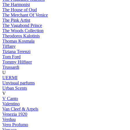
The Harmonist
The House of Oud
The Merchant Of Venice
The Pink Artist
The Vagabond Prince
The Woods Collection
Theodoros Kalotinis
Thomas Kosmala
Tiffany
Tiziana Terenzi
Tom Ford
Tommy Hilfiger
Trussardi
U
UERMI
Unvisual parfums
Urban Scents
V
V Canto
Valentino
Van Cleef & Arpels
Venezia 1920
Verduu
Vero Profumo
Versace