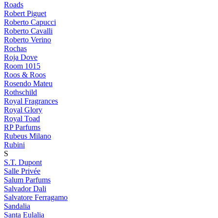
Roads
Robert Piguet
Roberto Capucci
Roberto Cavalli
Roberto Verino
Rochas
Roja Dove
Room 1015
Roos & Roos
Rosendo Mateu
Rothschild
Royal Fragrances
Royal Glory
Royal Toad
RP Parfums
Rubeus Milano
Rubini
S
S.T. Dupont
Salle Privée
Salum Parfums
Salvador Dali
Salvatore Ferragamo
Sandalia
Santa Eulalia