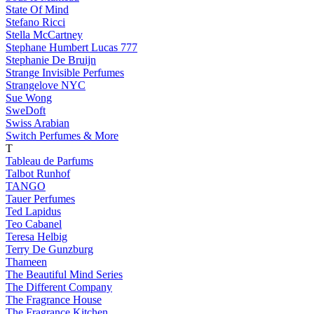
State Of Mind
Stefano Ricci
Stella McCartney
Stephane Humbert Lucas 777
Stephanie De Bruijn
Strange Invisible Perfumes
Strangelove NYC
Sue Wong
SweDoft
Swiss Arabian
Switch Perfumes & More
T
Tableau de Parfums
Talbot Runhof
TANGO
Tauer Perfumes
Ted Lapidus
Teo Cabanel
Teresa Helbig
Terry De Gunzburg
Thameen
The Beautiful Mind Series
The Different Company
The Fragrance House
The Fragrance Kitchen