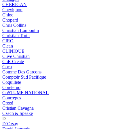
CHERIGAN
Chevignon
Chloe
Chopard
Chris Collins
Christian Louboutin
Christian Tortu
CIRO
Clean
CLINIQUE
Clive Christian
CnR Create
Coca
Comme Des Garcons
Comptoir Sud Pacifique
Coquillete
Coreterno
CoSTUME NATIONAL
Courreges
Creed
Cristian Cavagna
Czech & Speake
D
D`Orsay
David Jourquin