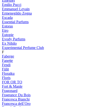
Emeshel
Emilio Pucci
Emmanuel Levain
Ermenegildo Zegna
Escada
Essential Parfums
Estoras
Etro
Eutopie
Evody Parfums
Ex Nihilo
Experimental Perfume Club
F
Faberge
Fanette
Fendi
Fiilit
Floraiku
Floris
FOR OR TO
Fort & Manle
Fragonard
Fragrance Du Bois
Francesca Bianchi
Francesca dell`Oro