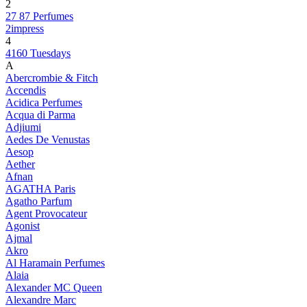
2
27 87 Perfumes
2impress
4
4160 Tuesdays
A
Abercrombie & Fitch
Accendis
Acidica Perfumes
Acqua di Parma
Adjiumi
Aedes De Venustas
Aesop
Aether
Afnan
AGATHA Paris
Agatho Parfum
Agent Provocateur
Agonist
Ajmal
Akro
Al Haramain Perfumes
Alaia
Alexander MC Queen
Alexandre Marc