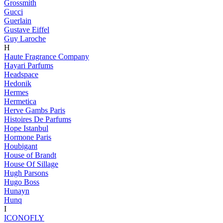
Grossmith
Gucci
Guerlain
Gustave Eiffel
Guy Laroche
H
Haute Fragrance Company
Hayari Parfums
Headspace
Hedonik
Hermes
Hermetica
Herve Gambs Paris
Histoires De Parfums
Hope Istanbul
Hormone Paris
Houbigant
House of Brandt
House Of Sillage
Hugh Parsons
Hugo Boss
Hunayn
Hunq
I
ICONOFLY