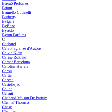
Brera6 Perfumes
Brioni
Brunello Cucinelli
Burberry
Bvlgari
ByBozo
Byredo
Byron Parfums
C
Cacharel
Cale Fragranze d'Autore
Calvin Klein
Carine Roitfeld
Carner Barcelona
Carolina Herrera
Caron
Cartier
Carven
Castelbajac
Celine
Cerruti
Chabaud Maison De Parfum
Chantal Thomass
Chase
Chaugan