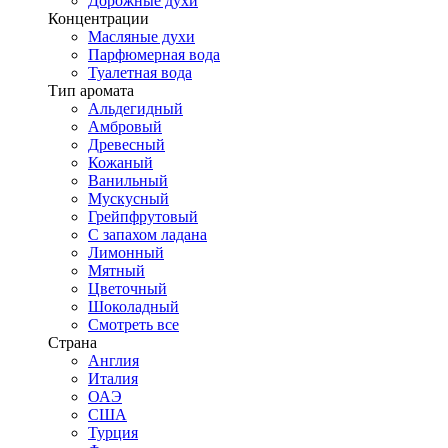
Дорожные духи
Концентрации
Масляные духи
Парфюмерная вода
Туалетная вода
Тип аромата
Альдегидный
Амбровый
Древесный
Кожаный
Ванильный
Мускусный
Грейпфрутовый
С запахом ладана
Лимонный
Мятный
Цветочный
Шоколадный
Смотреть все
Страна
Англия
Италия
ОАЭ
США
Турция