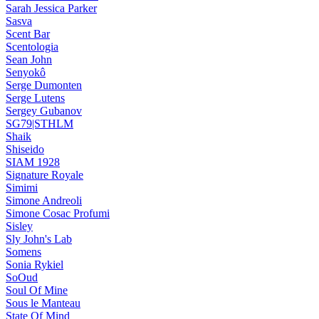
Sarah Jessica Parker
Sasva
Scent Bar
Scentologia
Sean John
Senyokô
Serge Dumonten
Serge Lutens
Sergey Gubanov
SG79|STHLM
Shaik
Shiseido
SIAM 1928
Signature Royale
Simimi
Simone Andreoli
Simone Cosac Profumi
Sisley
Sly John's Lab
Somens
Sonia Rykiel
SoOud
Soul Of Mine
Sous le Manteau
State Of Mind