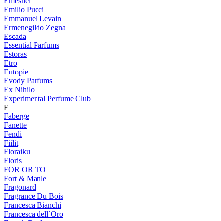
Emeshel
Emilio Pucci
Emmanuel Levain
Ermenegildo Zegna
Escada
Essential Parfums
Estoras
Etro
Eutopie
Evody Parfums
Ex Nihilo
Experimental Perfume Club
F
Faberge
Fanette
Fendi
Fiilit
Floraiku
Floris
FOR OR TO
Fort & Manle
Fragonard
Fragrance Du Bois
Francesca Bianchi
Francesca dell`Oro