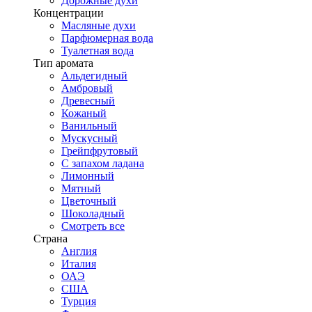
Дорожные духи
Концентрации
Масляные духи
Парфюмерная вода
Туалетная вода
Тип аромата
Альдегидный
Амбровый
Древесный
Кожаный
Ванильный
Мускусный
Грейпфрутовый
С запахом ладана
Лимонный
Мятный
Цветочный
Шоколадный
Смотреть все
Страна
Англия
Италия
ОАЭ
США
Турция