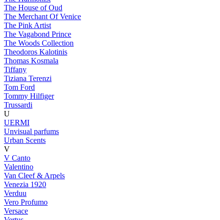
The House of Oud
The Merchant Of Venice
The Pink Artist
The Vagabond Prince
The Woods Collection
Theodoros Kalotinis
Thomas Kosmala
Tiffany
Tiziana Terenzi
Tom Ford
Tommy Hilfiger
Trussardi
U
UERMI
Unvisual parfums
Urban Scents
V
V Canto
Valentino
Van Cleef & Arpels
Venezia 1920
Verduu
Vero Profumo
Versace
Vertus