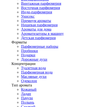
Винтажная парфюмерия
Восточная парфюмерия
Инди-парфюмерия
Унисекс
Премиум ароматы
Нишевая парфюмерия
Ароматы для дома
Ароматизаторы в машину
Детская парфюмерия
Форматы
Парфюмерные наборы
Пробники
Подарки
Дорожные духи
Концентрации
Туалетная вода
Парфюмерная вода
Масляные духи
Одеколон
Тип аромата
Кожаный
Ладан
Пачули
Полынь
Сладкий