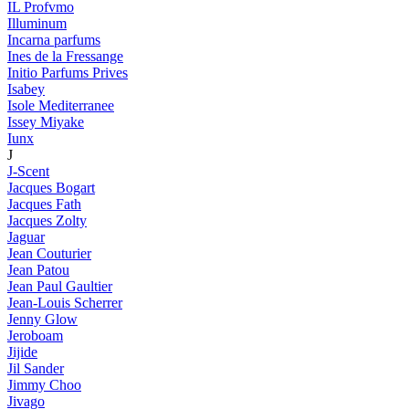
IL Profvmo
Illuminum
Incarna parfums
Ines de la Fressange
Initio Parfums Prives
Isabey
Isole Mediterranee
Issey Miyake
Iunx
J
J-Scent
Jacques Bogart
Jacques Fath
Jacques Zolty
Jaguar
Jean Couturier
Jean Patou
Jean Paul Gaultier
Jean-Louis Scherrer
Jenny Glow
Jeroboam
Jijide
Jil Sander
Jimmy Choo
Jivago