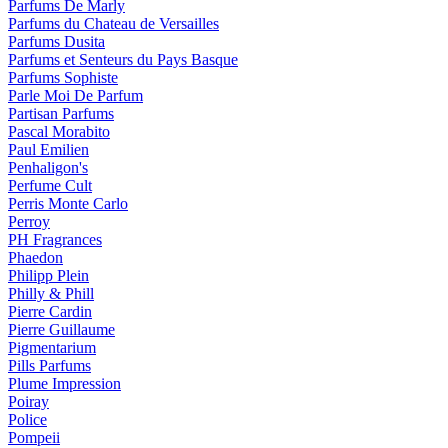
Parfums De Marly
Parfums du Chateau de Versailles
Parfums Dusita
Parfums et Senteurs du Pays Basque
Parfums Sophiste
Parle Moi De Parfum
Partisan Parfums
Pascal Morabito
Paul Emilien
Penhaligon's
Perfume Cult
Perris Monte Carlo
Perroy
PH Fragrances
Phaedon
Philipp Plein
Philly & Phill
Pierre Cardin
Pierre Guillaume
Pigmentarium
Pills Parfums
Plume Impression
Poiray
Police
Pompeii