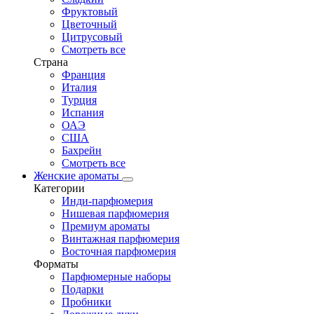
Фруктовый
Цветочный
Цитрусовый
Смотреть все
Страна
Франция
Италия
Турция
Испания
ОАЭ
США
Бахрейн
Смотреть все
Женские ароматы
Категории
Инди-парфюмерия
Нишевая парфюмерия
Премиум ароматы
Винтажная парфюмерия
Восточная парфюмерия
Форматы
Парфюмерные наборы
Подарки
Пробники