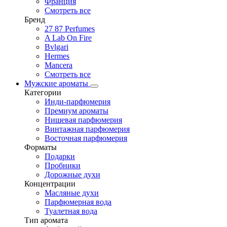
Франция
Смотреть все
Бренд
27 87 Perfumes
A Lab On Fire
Bvlgari
Hermes
Mancera
Смотреть все
Мужские ароматы
Категории
Инди-парфюмерия
Премиум ароматы
Нишевая парфюмерия
Винтажная парфюмерия
Восточная парфюмерия
Форматы
Подарки
Пробники
Дорожные духи
Концентрации
Масляные духи
Парфюмерная вода
Туалетная вода
Тип аромата