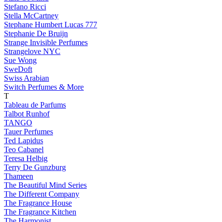
Stefano Ricci
Stella McCartney
Stephane Humbert Lucas 777
Stephanie De Bruijn
Strange Invisible Perfumes
Strangelove NYC
Sue Wong
SweDoft
Swiss Arabian
Switch Perfumes & More
T
Tableau de Parfums
Talbot Runhof
TANGO
Tauer Perfumes
Ted Lapidus
Teo Cabanel
Teresa Helbig
Terry De Gunzburg
Thameen
The Beautiful Mind Series
The Different Company
The Fragrance House
The Fragrance Kitchen
The Harmonist