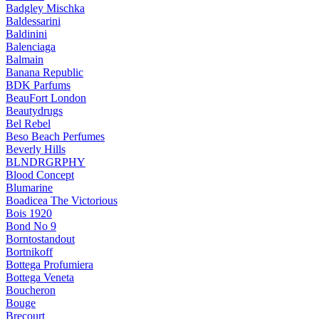
Badgley Mischka
Baldessarini
Baldinini
Balenciaga
Balmain
Banana Republic
BDK Parfums
BeauFort London
Beautydrugs
Bel Rebel
Beso Beach Perfumes
Beverly Hills
BLNDRGRPHY
Blood Concept
Blumarine
Boadicea The Victorious
Bois 1920
Bond No 9
Borntostandout
Bortnikoff
Bottega Profumiera
Bottega Veneta
Boucheron
Bouge
Brecourt