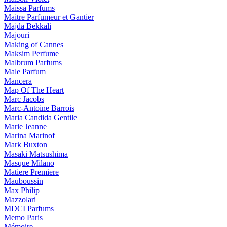
Maissa Parfums
Maitre Parfumeur et Gantier
Majda Bekkali
Majouri
Making of Cannes
Maksim Perfume
Malbrum Parfums
Male Parfum
Mancera
Map Of The Heart
Marc Jacobs
Marc-Antoine Barrois
Maria Candida Gentile
Marie Jeanne
Marina Marinof
Mark Buxton
Masaki Matsushima
Masque Milano
Matiere Premiere
Mauboussin
Max Philip
Mazzolari
MDCI Parfums
Memo Paris
Mémoire