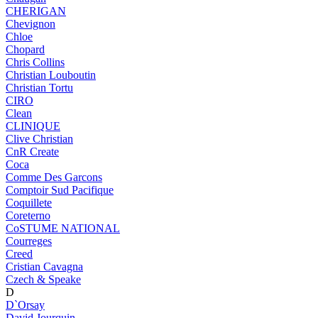
CHERIGAN
Chevignon
Chloe
Chopard
Chris Collins
Christian Louboutin
Christian Tortu
CIRO
Clean
CLINIQUE
Clive Christian
CnR Create
Coca
Comme Des Garcons
Comptoir Sud Pacifique
Coquillete
Coreterno
CoSTUME NATIONAL
Courreges
Creed
Cristian Cavagna
Czech & Speake
D
D`Orsay
David Jourquin