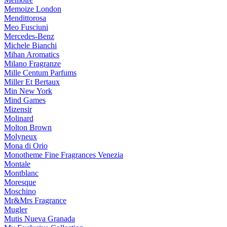
Memoize London
Mendittorosa
Meo Fusciuni
Mercedes-Benz
Michele Bianchi
Mihan Aromatics
Milano Fragranze
Mille Centum Parfums
Miller Et Bertaux
Min New York
Mind Games
Mizensir
Molinard
Molton Brown
Molyneux
Mona di Orio
Monotheme Fine Fragrances Venezia
Montale
Montblanc
Moresque
Moschino
Mr&Mrs Fragrance
Mugler
Mutis Nueva Granada