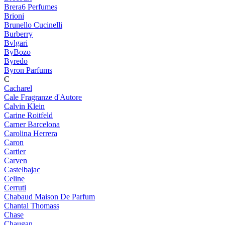
Brera6 Perfumes
Brioni
Brunello Cucinelli
Burberry
Bvlgari
ByBozo
Byredo
Byron Parfums
C
Cacharel
Cale Fragranze d'Autore
Calvin Klein
Carine Roitfeld
Carner Barcelona
Carolina Herrera
Caron
Cartier
Carven
Castelbajac
Celine
Cerruti
Chabaud Maison De Parfum
Chantal Thomass
Chase
Chaugan