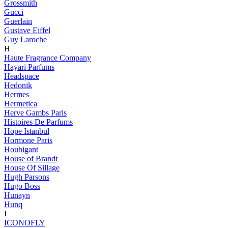
Grossmith
Gucci
Guerlain
Gustave Eiffel
Guy Laroche
H
Haute Fragrance Company
Hayari Parfums
Headspace
Hedonik
Hermes
Hermetica
Herve Gambs Paris
Histoires De Parfums
Hope Istanbul
Hormone Paris
Houbigant
House of Brandt
House Of Sillage
Hugh Parsons
Hugo Boss
Hunayn
Hunq
I
ICONOFLY