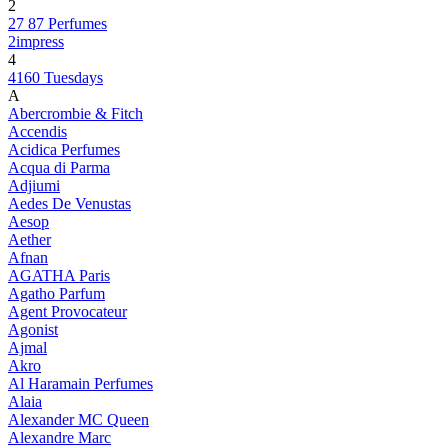
2
27 87 Perfumes
2impress
4
4160 Tuesdays
A
Abercrombie & Fitch
Accendis
Acidica Perfumes
Acqua di Parma
Adjiumi
Aedes De Venustas
Aesop
Aether
Afnan
AGATHA Paris
Agatho Parfum
Agent Provocateur
Agonist
Ajmal
Akro
Al Haramain Perfumes
Alaia
Alexander MC Queen
Alexandre Marc