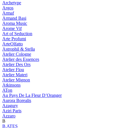
Archetype
Argos
Armaf
Armand Basi
Aroma Music
Arome Vif
Art of Seduction
Arte Profumi
ArteOlfatto
Astrophil & Stella
Atelier Cologne
Atelier des Essences
Atelier Des Ors
Atelier Flou
Atelier Materi
Atelier Mignon
Atkinsons
ATon
Au Pays De La Fleur D’Oranger
Aurora Borealis
Azagury
Aziri Paris
Azzaro
B
B.ATES