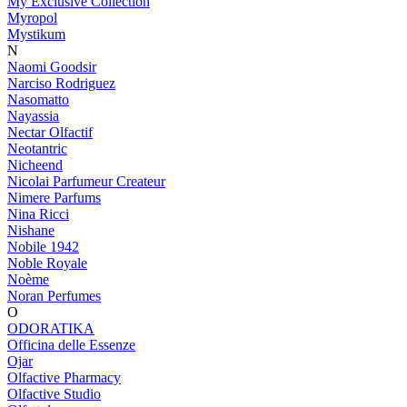
My Exclusive Collection
Myropol
Mystikum
N
Naomi Goodsir
Narciso Rodriguez
Nasomatto
Nayassia
Nectar Olfactif
Neotantric
Nicheend
Nicolai Parfumeur Createur
Nimere Parfums
Nina Ricci
Nishane
Nobile 1942
Noble Royale
Noème
Noran Perfumes
O
ODORATIKA
Officina delle Essenze
Ojar
Olfactive Pharmacy
Olfactive Studio