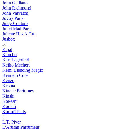
John Galliano
John Richmond
John Varvatos
Jovoy Paris
Juicy Couture
Jul et Mad Paris
Juliette Has A Gun
Jusbox
K
Kajal
Kanebo
Karl Lagerfeld
Keiko Mecheri
Kemi Blending Magic
Kenneth Cole
Kenzo
Kesma
Kinetic Perfumes
Kinski
Kokeshi
Kookai
Korloff Paris
L
L.T. Piver
L'Artisan Parfumeur