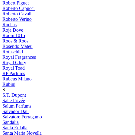
Robert Piguet
Roberto Capucci
Roberto Cavalli
Roberto Verino
Rochas
Roja Dove
Room 1015
Roos & Roos
Rosendo Mateu
Rothschild
Royal Fragrances
Royal Glory
Royal Toad
RP Parfums
Rubeus Milano
Rubini
S
S.T. Dupont
Salle Privée
Salum Parfums
Salvador Dali
Salvatore Ferragamo
Sandalia
Santa Eulalia
Santa Maria Novella