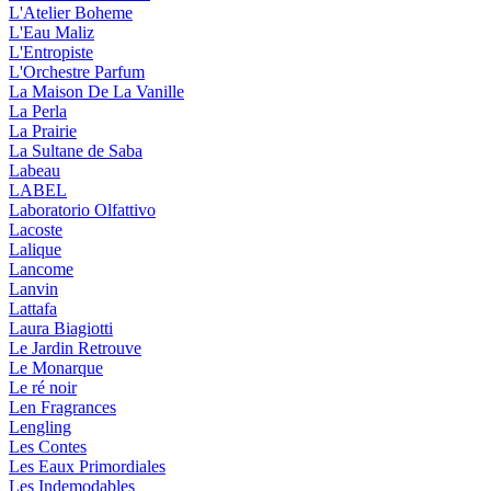
L'Atelier Boheme
L'Eau Maliz
L'Entropiste
L'Orchestre Parfum
La Maison De La Vanille
La Perla
La Prairie
La Sultane de Saba
Labeau
LABEL
Laboratorio Olfattivo
Lacoste
Lalique
Lancome
Lanvin
Lattafa
Laura Biagiotti
Le Jardin Retrouve
Le Monarque
Le ré noir
Len Fragrances
Lengling
Les Contes
Les Eaux Primordiales
Les Indemodables