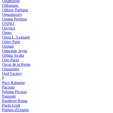
Olfattology
Olibanum.
Olibere Parfums
Omanluxury
Omnia Profumi
ONNO
Onyrico
Orens
Oriza L. Legrand
Orlov Paris
Ormaie
Ormonde Jayne
Ortigia Sicilia
Orto Parisi
Oscar de la Renta
Osmassino
Oud Factory
P
Paco Rabanne
Pacoma
Paloma Picasso
Panouge
Pantheon Roma
Paolo Gigli
Parfum d'Empire