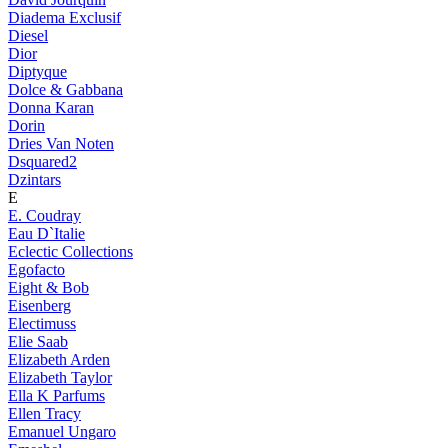
Diadema Exclusif
Diesel
Dior
Diptyque
Dolce & Gabbana
Donna Karan
Dorin
Dries Van Noten
Dsquared2
Dzintars
E
E. Coudray
Eau D`Italie
Eclectic Collections
Egofacto
Eight & Bob
Eisenberg
Electimuss
Elie Saab
Elizabeth Arden
Elizabeth Taylor
Ella K Parfums
Ellen Tracy
Emanuel Ungaro