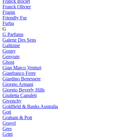
Franck Boclet
Franck Olivier
Frapin
Friendly Fur
Furba
G
G Parfums
Galerie Des Sens
Galitzine
Genny
Genyum
Ghost
Gian Marco Venturi
Gianfranco Ferre
Giardino Benessere
Giorgio Armani
Giorgio Beverly Hills
Giulietta Capuleti
Givenchy
Goldfield & Banks Australia
Goti
Graham & Pott
Gravel
Gres
Gritti