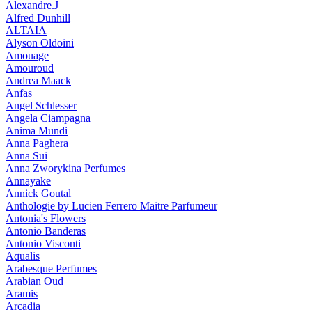
Alexandre.J
Alfred Dunhill
ALTAIA
Alyson Oldoini
Amouage
Amouroud
Andrea Maack
Anfas
Angel Schlesser
Angela Ciampagna
Anima Mundi
Anna Paghera
Anna Sui
Anna Zworykina Perfumes
Annayake
Annick Goutal
Anthologie by Lucien Ferrero Maitre Parfumeur
Antonia's Flowers
Antonio Banderas
Antonio Visconti
Aqualis
Arabesque Perfumes
Arabian Oud
Aramis
Arcadia