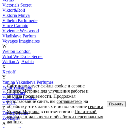
Victoria's Secret
Viktor&Rolf
Viktoria Minya
Vilhelm Parfumerie
Vince Camuto
Vivienne Westwood
Vladislava Parfum
Voyages Imaginaires
W
Welton London
What We Do Is Secret
Widian Aj Arabia
X
Xerjoff
Y
Yanina Yakusheva Perfumes
Сайт использует
файлы cookie
и сервис
Yohji Yamamoto
Яндекс.Метрика для улучшения работы и
Yves Rocher
анализа посещаемости. Продолжая
Yves Saint Laurent
использование сайта, вы
соглашаетесь
на
YVRA
Принять
обработку этих данных и использование
сервиса
Z
Яндекс.Метрика
в соответствии с
Политикой
Zarkoperfume
конфиденциальности и обработки персональных
Zoologist
данных
.
А