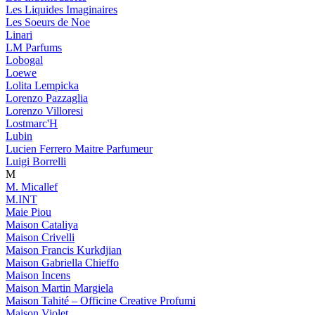
Les Liquides Imaginaires
Les Soeurs de Noe
Linari
LM Parfums
Lobogal
Loewe
Lolita Lempicka
Lorenzo Pazzaglia
Lorenzo Villoresi
Lostmarc'H
Lubin
Lucien Ferrero Maitre Parfumeur
Luigi Borrelli
M
M. Micallef
M.INT
Maie Piou
Maison Cataliya
Maison Crivelli
Maison Francis Kurkdjian
Maison Gabriella Chieffo
Maison Incens
Maison Martin Margiela
Maison Tahité – Officine Creative Profumi
Maison Violet