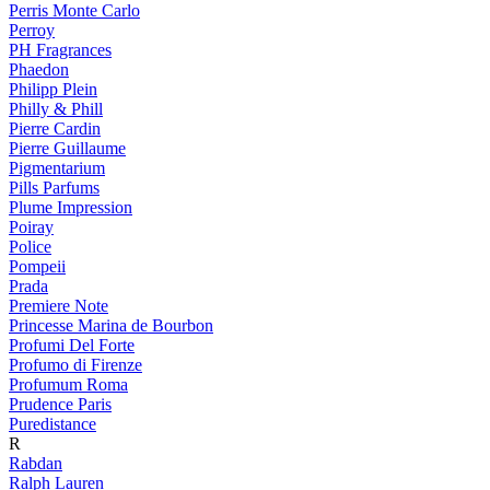
Perris Monte Carlo
Perroy
PH Fragrances
Phaedon
Philipp Plein
Philly & Phill
Pierre Cardin
Pierre Guillaume
Pigmentarium
Pills Parfums
Plume Impression
Poiray
Police
Pompeii
Prada
Premiere Note
Princesse Marina de Bourbon
Profumi Del Forte
Profumo di Firenze
Profumum Roma
Prudence Paris
Puredistance
R
Rabdan
Ralph Lauren