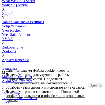
What We Do Is Secret
Widian Aj Arabia
X
Xerjoff
Y
Yanina Yakusheva Perfumes
Yohji Yamamoto
Yves Rocher
Yves Saint Laurent
YVRA
Z
Zarkoperfume
Zoologist
А
Аромат Карелии
Л
Ладаника
Сайт использует
файлы cookie
и сервис
М
Яндекс.Метрика для улучшения работы и
Марина Скульская
анализа посещаемости. Продолжая
Al-Jazeera Perfumes
использование сайта, вы
соглашаетесь
на
1
Принять
обработку этих данных и использование
сервиса
1
Яндекс.Метрика
в соответствии с
Политикой
1000 Flowers
конфиденциальности и обработки персональных
12 Parfumeurs Francais
данных
.
19-69