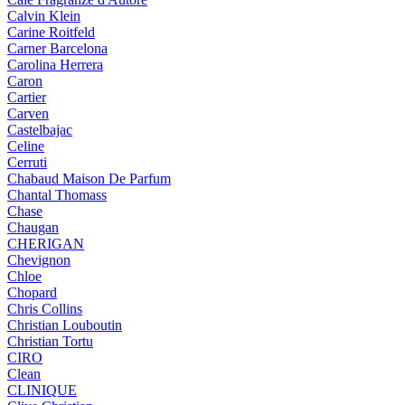
Calvin Klein
Carine Roitfeld
Carner Barcelona
Carolina Herrera
Caron
Cartier
Carven
Castelbajac
Celine
Cerruti
Chabaud Maison De Parfum
Chantal Thomass
Chase
Chaugan
CHERIGAN
Chevignon
Chloe
Chopard
Chris Collins
Christian Louboutin
Christian Tortu
CIRO
Clean
CLINIQUE