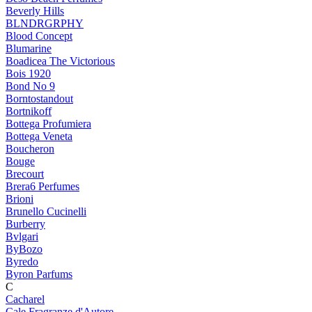
Beverly Hills
BLNDRGRPHY
Blood Concept
Blumarine
Boadicea The Victorious
Bois 1920
Bond No 9
Borntostandout
Bortnikoff
Bottega Profumiera
Bottega Veneta
Boucheron
Bouge
Brecourt
Brera6 Perfumes
Brioni
Brunello Cucinelli
Burberry
Bvlgari
ByBozo
Byredo
Byron Parfums
C
Cacharel
Cale Fragranze d'Autore