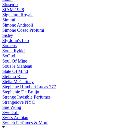
Shiseido
SIAM 1928
Signature Royale
Simimi
Simone Andreoli
Simone Cosac Profumi
Sisley
Sly John's Lab
Somens
Sonia Rykiel
SoOud
Soul Of Mine
Sous le Manteau
State Of Mind
Stefano Ricci
Stella McCartney
Stephane Humbert Lucas 777
Stephanie De Bruijn
Strange Invisible Perfumes
Strangelove NYC
Sue Wong
SweDoft
Swiss Arabian
Switch Perfumes & More
T