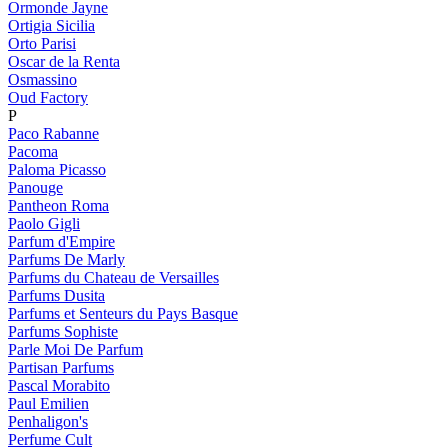
Ormonde Jayne
Ortigia Sicilia
Orto Parisi
Oscar de la Renta
Osmassino
Oud Factory
P
Paco Rabanne
Pacoma
Paloma Picasso
Panouge
Pantheon Roma
Paolo Gigli
Parfum d'Empire
Parfums De Marly
Parfums du Chateau de Versailles
Parfums Dusita
Parfums et Senteurs du Pays Basque
Parfums Sophiste
Parle Moi De Parfum
Partisan Parfums
Pascal Morabito
Paul Emilien
Penhaligon's
Perfume Cult