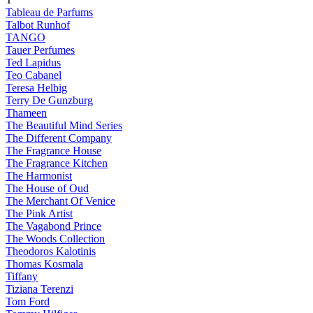
Tableau de Parfums
Talbot Runhof
TANGO
Tauer Perfumes
Ted Lapidus
Teo Cabanel
Teresa Helbig
Terry De Gunzburg
Thameen
The Beautiful Mind Series
The Different Company
The Fragrance House
The Fragrance Kitchen
The Harmonist
The House of Oud
The Merchant Of Venice
The Pink Artist
The Vagabond Prince
The Woods Collection
Theodoros Kalotinis
Thomas Kosmala
Tiffany
Tiziana Terenzi
Tom Ford