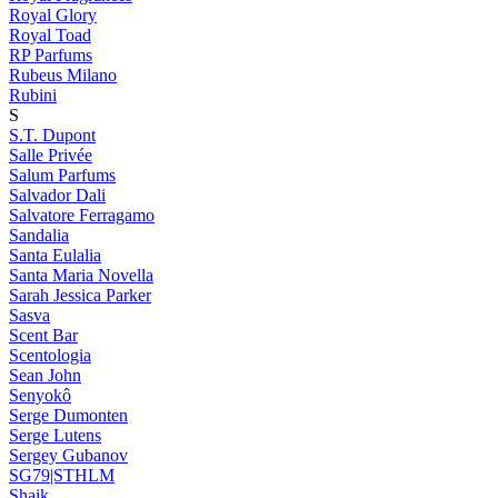
Royal Glory
Royal Toad
RP Parfums
Rubeus Milano
Rubini
S
S.T. Dupont
Salle Privée
Salum Parfums
Salvador Dali
Salvatore Ferragamo
Sandalia
Santa Eulalia
Santa Maria Novella
Sarah Jessica Parker
Sasva
Scent Bar
Scentologia
Sean John
Senyokô
Serge Dumonten
Serge Lutens
Sergey Gubanov
SG79|STHLM
Shaik