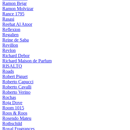
Ramon Bejar
Ramon Molvizar
Rance 1795
Rasasi
Reehat Al Atoor
Reflexion
Regalien
Reine de Saba
Revillon
Revlon
Richard Debor
Richard Maison de Parfum
RISALTO
Roads
Robert Piguet
Roberto Capucci
Roberto Cavalli
Roberto Verino
Rochas
Roja Dove
Room 1015
Roos & Roos
Rosendo Mateu
Rothschild
Royal Fragrances