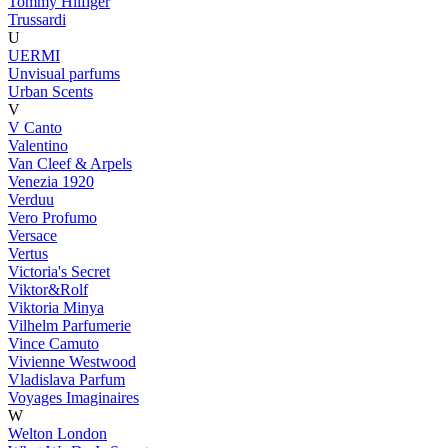
Tommy Hilfiger
Trussardi
U
UERMI
Unvisual parfums
Urban Scents
V
V Canto
Valentino
Van Cleef & Arpels
Venezia 1920
Verduu
Vero Profumo
Versace
Vertus
Victoria's Secret
Viktor&Rolf
Viktoria Minya
Vilhelm Parfumerie
Vince Camuto
Vivienne Westwood
Vladislava Parfum
Voyages Imaginaires
W
Welton London