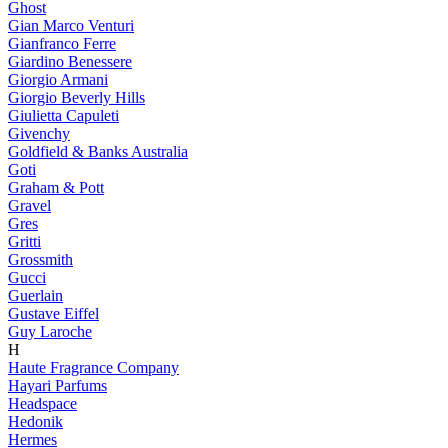
Ghost
Gian Marco Venturi
Gianfranco Ferre
Giardino Benessere
Giorgio Armani
Giorgio Beverly Hills
Giulietta Capuleti
Givenchy
Goldfield & Banks Australia
Goti
Graham & Pott
Gravel
Gres
Gritti
Grossmith
Gucci
Guerlain
Gustave Eiffel
Guy Laroche
H
Haute Fragrance Company
Hayari Parfums
Headspace
Hedonik
Hermes