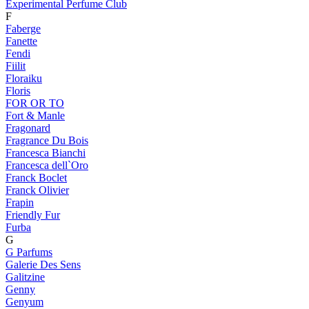
Experimental Perfume Club
F
Faberge
Fanette
Fendi
Fiilit
Floraiku
Floris
FOR OR TO
Fort & Manle
Fragonard
Fragrance Du Bois
Francesca Bianchi
Francesca dell`Oro
Franck Boclet
Franck Olivier
Frapin
Friendly Fur
Furba
G
G Parfums
Galerie Des Sens
Galitzine
Genny
Genyum