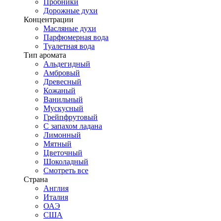
Пробники
Дорожные духи
Концентрации
Масляные духи
Парфюмерная вода
Туалетная вода
Тип аромата
Альдегидный
Амбровый
Древесный
Кожаный
Ванильный
Мускусный
Грейпфрутовый
С запахом ладана
Лимонный
Мятный
Цветочный
Шоколадный
Смотреть все
Страна
Англия
Италия
ОАЭ
США