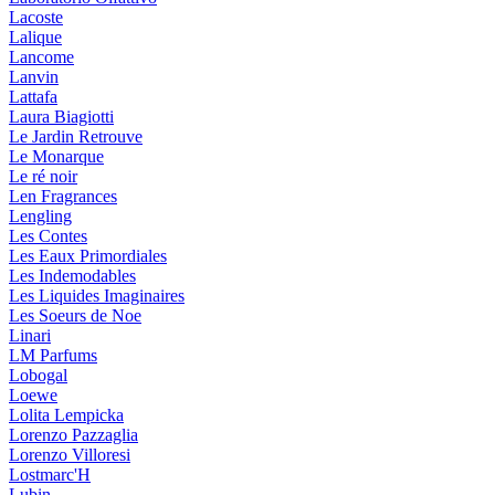
Lacoste
Lalique
Lancome
Lanvin
Lattafa
Laura Biagiotti
Le Jardin Retrouve
Le Monarque
Le ré noir
Len Fragrances
Lengling
Les Contes
Les Eaux Primordiales
Les Indemodables
Les Liquides Imaginaires
Les Soeurs de Noe
Linari
LM Parfums
Lobogal
Loewe
Lolita Lempicka
Lorenzo Pazzaglia
Lorenzo Villoresi
Lostmarc'H
Lubin