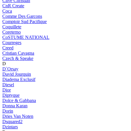
Clive Christian
CnR Create
Coca
Comme Des Garcons
Comptoir Sud Pacifique
Coquillete
Coreterno
CoSTUME NATIONAL
Courreges
Creed
Cristian Cavagna
Czech & Speake
D
D`Orsay
David Jourquin
Diadema Exclusif
Diesel
Dior
Diptyque
Dolce & Gabbana
Donna Karan
Dorin
Dries Van Noten
Dsquared2
Dzintars