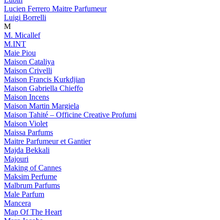
Lucien Ferrero Maitre Parfumeur
Luigi Borrelli
M
M. Micallef
M.INT
Maie Piou
Maison Cataliya
Maison Crivelli
Maison Francis Kurkdjian
Maison Gabriella Chieffo
Maison Incens
Maison Martin Margiela
Maison Tahité – Officine Creative Profumi
Maison Violet
Maissa Parfums
Maitre Parfumeur et Gantier
Majda Bekkali
Majouri
Making of Cannes
Maksim Perfume
Malbrum Parfums
Male Parfum
Mancera
Map Of The Heart