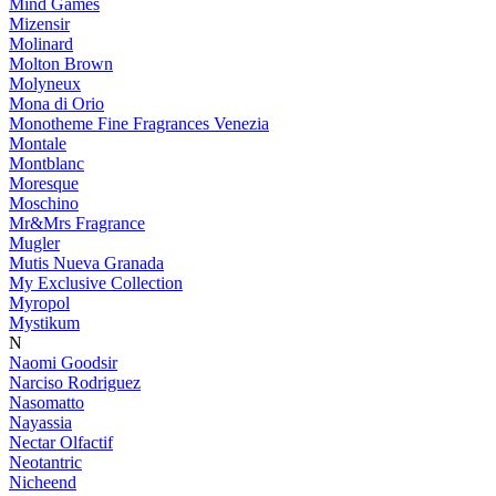
Mind Games
Mizensir
Molinard
Molton Brown
Molyneux
Mona di Orio
Monotheme Fine Fragrances Venezia
Montale
Montblanc
Moresque
Moschino
Mr&Mrs Fragrance
Mugler
Mutis Nueva Granada
My Exclusive Collection
Myropol
Mystikum
N
Naomi Goodsir
Narciso Rodriguez
Nasomatto
Nayassia
Nectar Olfactif
Neotantric
Nicheend