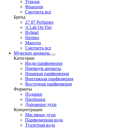
Турция
Франция
Смотреть все
Бренд
27 87 Perfumes
A Lab On Fire
Bvlgari
Hermes
Mancera
Смотреть все
Мужские ароматы
Категории
Инди-парфюмерия
Премиум ароматы
Нишевая парфюмерия
Винтажная парфюмерия
Восточная парфюмерия
Форматы
Подарки
Пробники
Дорожные духи
Концентрации
Масляные духи
Парфюмерная вода
Туалетная вода