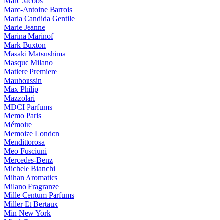
Marc Jacobs
Marc-Antoine Barrois
Maria Candida Gentile
Marie Jeanne
Marina Marinof
Mark Buxton
Masaki Matsushima
Masque Milano
Matiere Premiere
Mauboussin
Max Philip
Mazzolari
MDCI Parfums
Memo Paris
Mémoire
Memoize London
Mendittorosa
Meo Fusciuni
Mercedes-Benz
Michele Bianchi
Mihan Aromatics
Milano Fragranze
Mille Centum Parfums
Miller Et Bertaux
Min New York