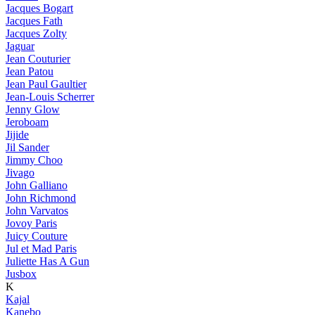
Jacques Bogart
Jacques Fath
Jacques Zolty
Jaguar
Jean Couturier
Jean Patou
Jean Paul Gaultier
Jean-Louis Scherrer
Jenny Glow
Jeroboam
Jijide
Jil Sander
Jimmy Choo
Jivago
John Galliano
John Richmond
John Varvatos
Jovoy Paris
Juicy Couture
Jul et Mad Paris
Juliette Has A Gun
Jusbox
K
Kajal
Kanebo