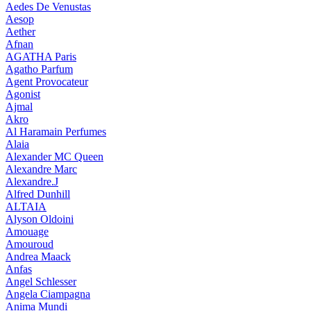
Aedes De Venustas
Aesop
Aether
Afnan
AGATHA Paris
Agatho Parfum
Agent Provocateur
Agonist
Ajmal
Akro
Al Haramain Perfumes
Alaia
Alexander MC Queen
Alexandre Marc
Alexandre.J
Alfred Dunhill
ALTAIA
Alyson Oldoini
Amouage
Amouroud
Andrea Maack
Anfas
Angel Schlesser
Angela Ciampagna
Anima Mundi