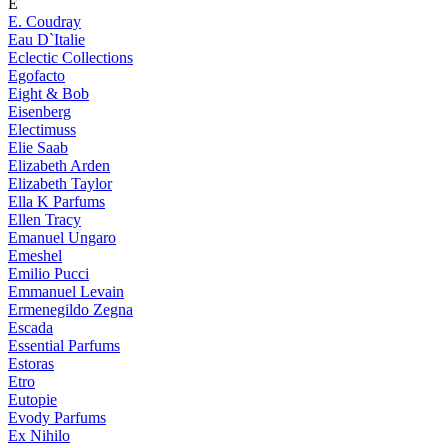
E
E. Coudray
Eau D`Italie
Eclectic Collections
Egofacto
Eight & Bob
Eisenberg
Electimuss
Elie Saab
Elizabeth Arden
Elizabeth Taylor
Ella K Parfums
Ellen Tracy
Emanuel Ungaro
Emeshel
Emilio Pucci
Emmanuel Levain
Ermenegildo Zegna
Escada
Essential Parfums
Estoras
Etro
Eutopie
Evody Parfums
Ex Nihilo