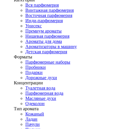
Вся парфюмерия
Винтажная парфюмерия
Восточная парфюмерия
Инди-парфюмерия
Унисекс
Премиум ароматы
Нишевая парфюмерия
Ароматы для дома
Ароматизаторы в машину
Детская парфюмерия
Форматы
Парфюмерные наборы
Пробники
Подарки
Дорожные духи
Концентрации
Туалетная вода
Парфюмерная вода
Масляные духи
Одеколон
Тип аромата
Кожаный
Ладан
Пачули