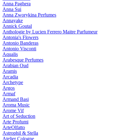
Anna Paghera
Anna Sui
Anna Zworykina Perfumes
Annayake
Annick Goutal
Anthologie by Lucien Ferrero Maitre Parfumeur
Antonia's Flowers
Antonio Banderas
Antonio Visconti
Aqualis
Arabesque Perfumes
Arabian Oud
Aramis
Arcadia
Archetype
Argos
Armaf
Armand Basi
Aroma Music
Arome Vif
Art of Seduction
Arte Profumi
ArteOlfatto
Astrophil & Stella
Atelier Cologne