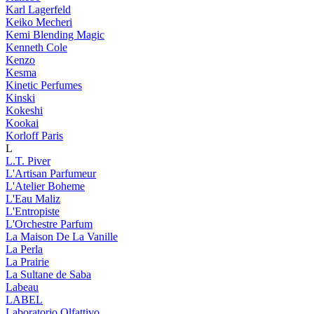
Karl Lagerfeld
Keiko Mecheri
Kemi Blending Magic
Kenneth Cole
Kenzo
Kesma
Kinetic Perfumes
Kinski
Kokeshi
Kookai
Korloff Paris
L
L.T. Piver
L'Artisan Parfumeur
L'Atelier Boheme
L'Eau Maliz
L'Entropiste
L'Orchestre Parfum
La Maison De La Vanille
La Perla
La Prairie
La Sultane de Saba
Labeau
LABEL
Laboratorio Olfattivo