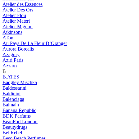
Atelier des Essences
Atelier Des Ors
Atelier Flou
Atelier Materi
Atelier Mignon
Atkinsons
ATon
Au Pays De La Fleur D’Oranger
Aurora Borealis
Azagury
Aziri Paris
Azzaro
B
B.ATES
Badgley Mischka
Baldessarini
Baldinini
Balenciaga
Balmain
Banana Republic
BDK Parfums
BeauFort London
Beautydrugs
Bel Rebel
Beso Beach Perfumes