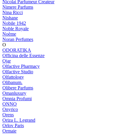
Nicolai Parfumeur Createur
Nimere Parfums
Nina Ricci
Nishane
Nobile 1942
Noble Royale
Noème
Noran Perfumes
O
ODORATIKA
Officina delle Essenze
Ojar
Olfactive Pharmacy
Olfactive Studio
Olfattology
Olibanum.
Olibere Parfums
Omanluxury
Omnia Profumi
ONNO
Onyrico
Orens
Oriza L. Legrand
Orlov Paris
Ormaie