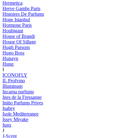
Hermetica
Herve Gambs Paris
Histoires De Parfums
Hope Istanbul
Hormone Paris
Houbigant
House of Brandt
House Of Sillage
Hugh Parsons
Hugo Boss
Hunayn
Hunq
I
ICONOFLY
IL Profvmo
Illuminum
Incarna parfums
Ines de la Fressange
Initio Parfums Prives
Isabey
Isole Mediterranee
Issey Miyake
Iunx
J
J-Scent