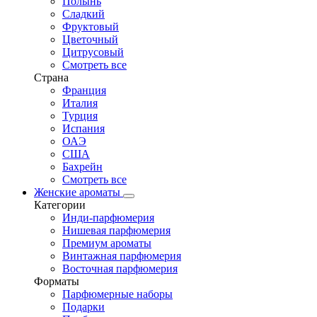
Полынь
Сладкий
Фруктовый
Цветочный
Цитрусовый
Смотреть все
Страна
Франция
Италия
Турция
Испания
ОАЭ
США
Бахрейн
Смотреть все
Женские ароматы
Категории
Инди-парфюмерия
Нишевая парфюмерия
Премиум ароматы
Винтажная парфюмерия
Восточная парфюмерия
Форматы
Парфюмерные наборы
Подарки