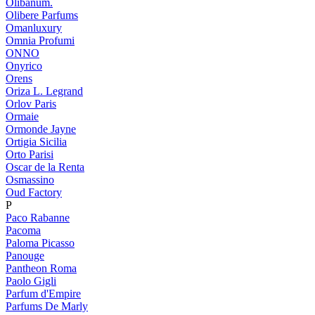
Olibanum.
Olibere Parfums
Omanluxury
Omnia Profumi
ONNO
Onyrico
Orens
Oriza L. Legrand
Orlov Paris
Ormaie
Ormonde Jayne
Ortigia Sicilia
Orto Parisi
Oscar de la Renta
Osmassino
Oud Factory
P
Paco Rabanne
Pacoma
Paloma Picasso
Panouge
Pantheon Roma
Paolo Gigli
Parfum d'Empire
Parfums De Marly