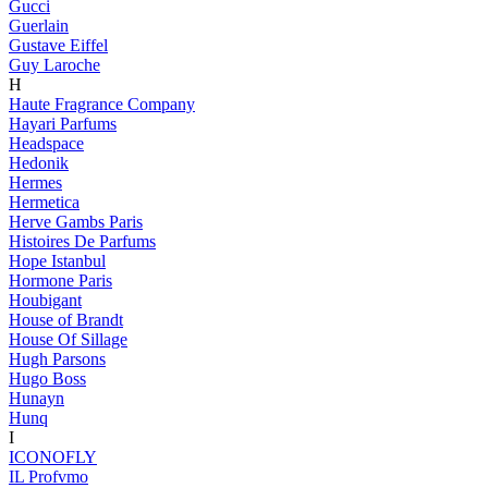
Gucci
Guerlain
Gustave Eiffel
Guy Laroche
H
Haute Fragrance Company
Hayari Parfums
Headspace
Hedonik
Hermes
Hermetica
Herve Gambs Paris
Histoires De Parfums
Hope Istanbul
Hormone Paris
Houbigant
House of Brandt
House Of Sillage
Hugh Parsons
Hugo Boss
Hunayn
Hunq
I
ICONOFLY
IL Profvmo