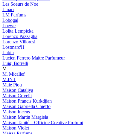
Les Soeurs de Noe
Linari
LM Parfums
Lobogal
Loewe
Lolita Lempicka
Lorenzo Pazzaglia
Lorenzo Villoresi
Lostmarc'H
Lubin
Lucien Ferrero Maitre Parfumeur
Luigi Borrelli
M
M. Micallef
M.INT
Maie Piou
Maison Cataliya
Maison Crivelli
Maison Francis Kurkdjian
Maison Gabriella Chieffo
Maison Incens
Maison Martin Margiela
Maison Tahité – Officine Creative Profumi
Maison Violet
Maissa Parfums