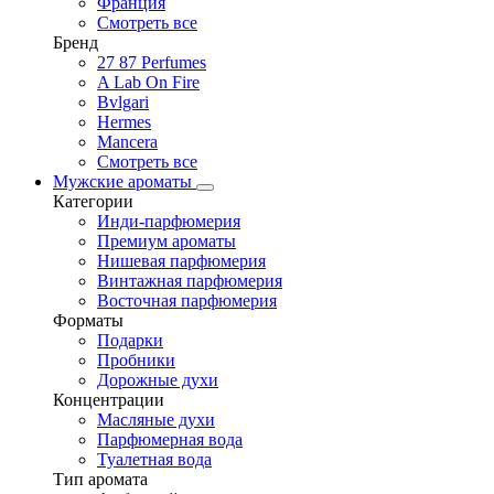
Франция
Смотреть все
Бренд
27 87 Perfumes
A Lab On Fire
Bvlgari
Hermes
Mancera
Смотреть все
Мужские ароматы
Категории
Инди-парфюмерия
Премиум ароматы
Нишевая парфюмерия
Винтажная парфюмерия
Восточная парфюмерия
Форматы
Подарки
Пробники
Дорожные духи
Концентрации
Масляные духи
Парфюмерная вода
Туалетная вода
Тип аромата