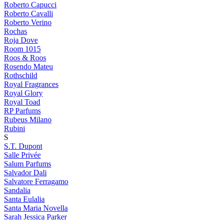
Roberto Capucci
Roberto Cavalli
Roberto Verino
Rochas
Roja Dove
Room 1015
Roos & Roos
Rosendo Mateu
Rothschild
Royal Fragrances
Royal Glory
Royal Toad
RP Parfums
Rubeus Milano
Rubini
S
S.T. Dupont
Salle Privée
Salum Parfums
Salvador Dali
Salvatore Ferragamo
Sandalia
Santa Eulalia
Santa Maria Novella
Sarah Jessica Parker