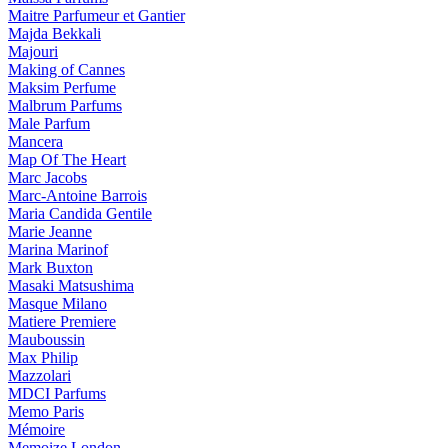
Maitre Parfumeur et Gantier
Majda Bekkali
Majouri
Making of Cannes
Maksim Perfume
Malbrum Parfums
Male Parfum
Mancera
Map Of The Heart
Marc Jacobs
Marc-Antoine Barrois
Maria Candida Gentile
Marie Jeanne
Marina Marinof
Mark Buxton
Masaki Matsushima
Masque Milano
Matiere Premiere
Mauboussin
Max Philip
Mazzolari
MDCI Parfums
Memo Paris
Mémoire
Memoize London