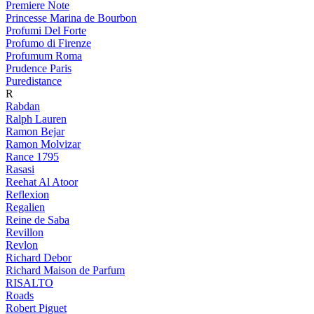
Premiere Note
Princesse Marina de Bourbon
Profumi Del Forte
Profumo di Firenze
Profumum Roma
Prudence Paris
Puredistance
R
Rabdan
Ralph Lauren
Ramon Bejar
Ramon Molvizar
Rance 1795
Rasasi
Reehat Al Atoor
Reflexion
Regalien
Reine de Saba
Revillon
Revlon
Richard Debor
Richard Maison de Parfum
RISALTO
Roads
Robert Piguet