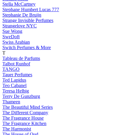
Stella McCartney
Stephane Humbert Lucas 777
Stephanie De Bruijn
Strange Invisible Perfumes
Strangelove NYC
Sue Wong
SweDoft
Swiss Arabian
Switch Perfumes & More
T
Tableau de Parfums
Talbot Runhof
TANGO
Tauer Perfumes
Ted Lapidus
Teo Cabanel
Teresa Helbig
Terry De Gunzburg
Thameen
The Beautiful Mind Series
The Different Company
The Fragrance House
The Fragrance Kitchen
The Harmonist
The House of Oud