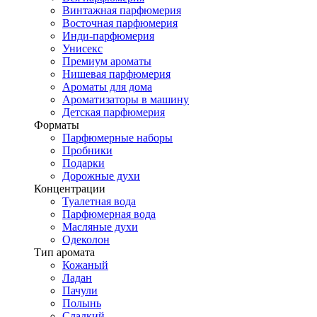
Винтажная парфюмерия
Восточная парфюмерия
Инди-парфюмерия
Унисекс
Премиум ароматы
Нишевая парфюмерия
Ароматы для дома
Ароматизаторы в машину
Детская парфюмерия
Форматы
Парфюмерные наборы
Пробники
Подарки
Дорожные духи
Концентрации
Туалетная вода
Парфюмерная вода
Масляные духи
Одеколон
Тип аромата
Кожаный
Ладан
Пачули
Полынь
Сладкий