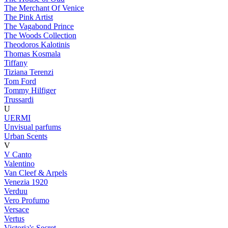
The Merchant Of Venice
The Pink Artist
The Vagabond Prince
The Woods Collection
Theodoros Kalotinis
Thomas Kosmala
Tiffany
Tiziana Terenzi
Tom Ford
Tommy Hilfiger
Trussardi
U
UERMI
Unvisual parfums
Urban Scents
V
V Canto
Valentino
Van Cleef & Arpels
Venezia 1920
Verduu
Vero Profumo
Versace
Vertus
Victoria's Secret