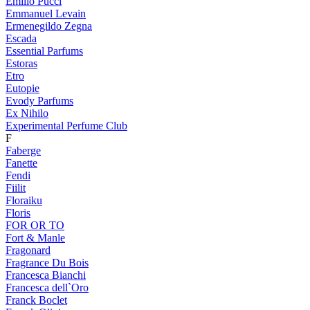
Emilio Pucci
Emmanuel Levain
Ermenegildo Zegna
Escada
Essential Parfums
Estoras
Etro
Eutopie
Evody Parfums
Ex Nihilo
Experimental Perfume Club
F
Faberge
Fanette
Fendi
Fiilit
Floraiku
Floris
FOR OR TO
Fort & Manle
Fragonard
Fragrance Du Bois
Francesca Bianchi
Francesca dell`Oro
Franck Boclet