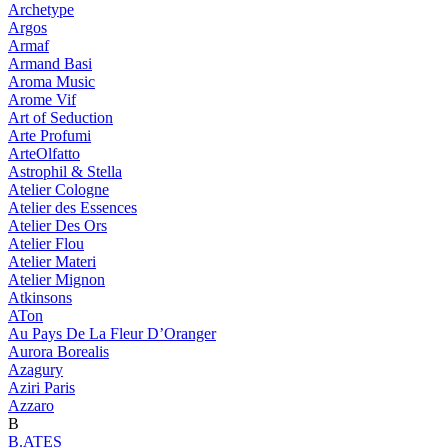
Archetype
Argos
Armaf
Armand Basi
Aroma Music
Arome Vif
Art of Seduction
Arte Profumi
ArteOlfatto
Astrophil & Stella
Atelier Cologne
Atelier des Essences
Atelier Des Ors
Atelier Flou
Atelier Materi
Atelier Mignon
Atkinsons
ATon
Au Pays De La Fleur D’Oranger
Aurora Borealis
Azagury
Aziri Paris
Azzaro
B
B.ATES