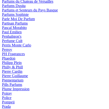
Parfums du Chateau de Versailles
Parfums Dusita
Parfums et Senteurs du Pays Basque
Parfums Sophiste
Parle Moi De Parfum
Partisan Parfums
Pascal Morabito
Paul Emilien
Penhaligon's
Perfume Cult
Perris Monte Carlo
Perroy
PH Fragrances
Phaedon
Philipp Plein
Philly & Phill
Pierre Cardin
Pierre Guillaume
Pigmentarium
Pills Parfums
Plume Impression
Poiray
Police
Pompeii
Prada