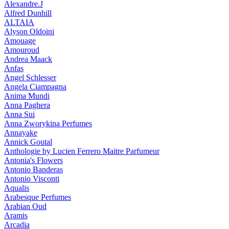
Alexandre.J
Alfred Dunhill
ALTAIA
Alyson Oldoini
Amouage
Amouroud
Andrea Maack
Anfas
Angel Schlesser
Angela Ciampagna
Anima Mundi
Anna Paghera
Anna Sui
Anna Zworykina Perfumes
Annayake
Annick Goutal
Anthologie by Lucien Ferrero Maitre Parfumeur
Antonia's Flowers
Antonio Banderas
Antonio Visconti
Aqualis
Arabesque Perfumes
Arabian Oud
Aramis
Arcadia