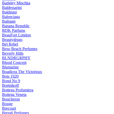
Badgley Mischka
Baldessarini
Baldinini
Balenciaga
Balmain
Banana Republic
BDK Parfums
BeauFort London
Beautydrugs
Bel Rebel
Beso Beach Perfumes
Beverly Hills
BLNDRGRPHY
Blood Concept
Blumarine
Boadicea The Victorious
Bois 1920
Bond No 9
Bortnikoff
Bottega Profumiera
Bottega Veneta
Boucheron
Bouge
Brecourt
Brera6 Perfumes