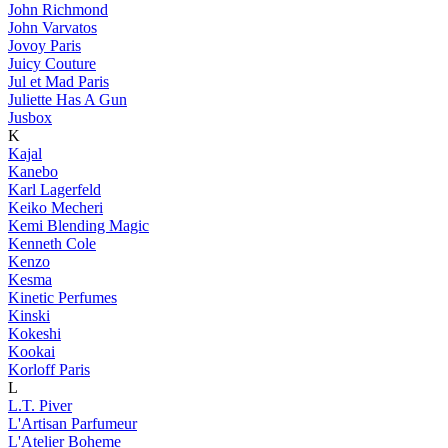
John Richmond
John Varvatos
Jovoy Paris
Juicy Couture
Jul et Mad Paris
Juliette Has A Gun
Jusbox
K
Kajal
Kanebo
Karl Lagerfeld
Keiko Mecheri
Kemi Blending Magic
Kenneth Cole
Kenzo
Kesma
Kinetic Perfumes
Kinski
Kokeshi
Kookai
Korloff Paris
L
L.T. Piver
L'Artisan Parfumeur
L'Atelier Boheme