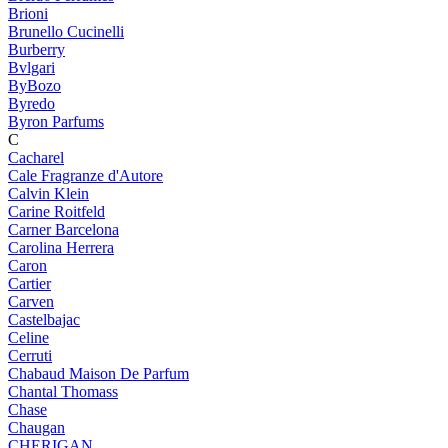
Brioni
Brunello Cucinelli
Burberry
Bvlgari
ByBozo
Byredo
Byron Parfums
C
Cacharel
Cale Fragranze d'Autore
Calvin Klein
Carine Roitfeld
Carner Barcelona
Carolina Herrera
Caron
Cartier
Carven
Castelbajac
Celine
Cerruti
Chabaud Maison De Parfum
Chantal Thomass
Chase
Chaugan
CHERIGAN