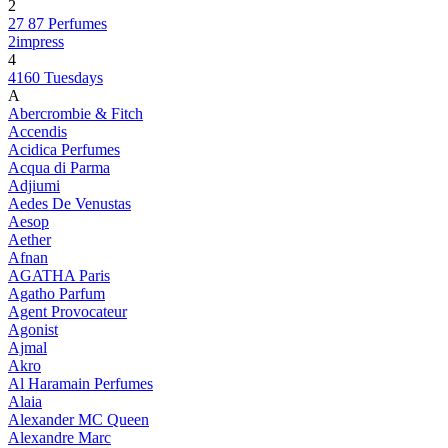
2
27 87 Perfumes
2impress
4
4160 Tuesdays
A
Abercrombie & Fitch
Accendis
Acidica Perfumes
Acqua di Parma
Adjiumi
Aedes De Venustas
Aesop
Aether
Afnan
AGATHA Paris
Agatho Parfum
Agent Provocateur
Agonist
Ajmal
Akro
Al Haramain Perfumes
Alaia
Alexander MC Queen
Alexandre Marc