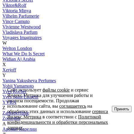
Viktor&Rolf
Viktoria Minya
Vilhelm Parfumerie
Vince Camuto
Vivienne Westwood
Vladislava Parfum
Voyages Imaginaires
W
Welton London
What We Do Is Secret
Widian Aj Arabia
X
Xerjoff
Y
Yanina Yakusheva Perfumes
Yohji Yamamoto
Сайт использует
файлы cookie
и сервис
Yves Rocher
Яндекс.Метрика для улучшения работы и
Yves Saint Laurent
анализа посещаемости. Продолжая
YVRA
использование сайта, вы
соглашаетесь
на
Z
Принять
обработку этих данных и использование
сервиса
Zarkoperfume
Яндекс.Метрика
в соответствии с
Политикой
Zoologist
конфиденциальности и обработки персональных
А
данных
.
Аромат Карелии