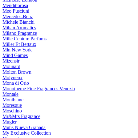
Mendittorosa
Meo Fusciuni
Mercedes-Benz
Michele Bianchi
Mihan Aromatics
Milano Fragranze
Mille Centum Parfums
Miller Et Bertaux
Min New York
Mind Games
Mizensir
Molinard
Molton Brown
Molyneux
Mona di Orio
Monotheme Fine Fragrances Venezia
Montale
Montblanc
Moresque
Moschino
Mr&Mrs Fragrance
Mugler
Mutis Nueva Granada
My Exclusive Collection