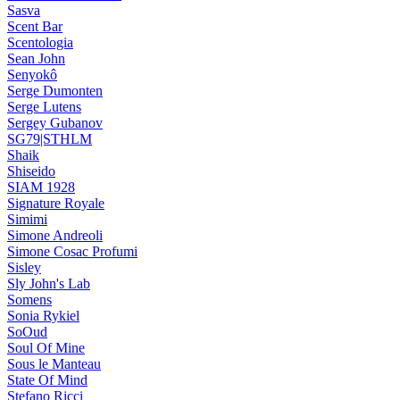
Sasva
Scent Bar
Scentologia
Sean John
Senyokô
Serge Dumonten
Serge Lutens
Sergey Gubanov
SG79|STHLM
Shaik
Shiseido
SIAM 1928
Signature Royale
Simimi
Simone Andreoli
Simone Cosac Profumi
Sisley
Sly John's Lab
Somens
Sonia Rykiel
SoOud
Soul Of Mine
Sous le Manteau
State Of Mind
Stefano Ricci