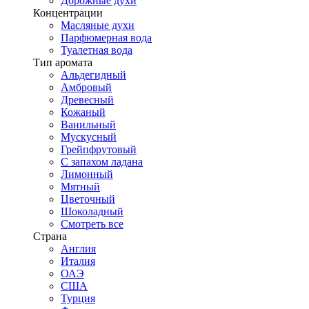
Дорожные духи
Концентрации
Масляные духи
Парфюмерная вода
Туалетная вода
Тип аромата
Альдегидный
Амбровый
Древесный
Кожаный
Ванильный
Мускусный
Грейпфрутовый
С запахом ладана
Лимонный
Мятный
Цветочный
Шоколадный
Смотреть все
Страна
Англия
Италия
ОАЭ
США
Турция