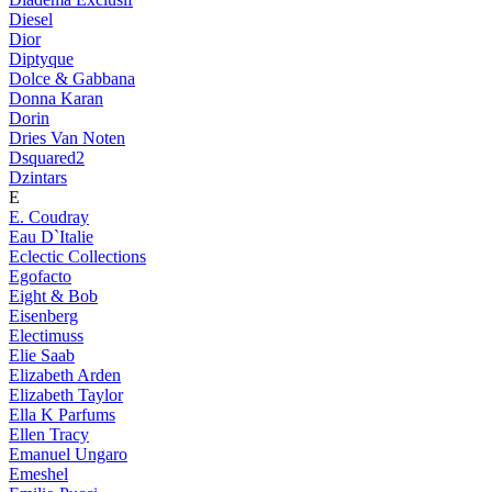
Diesel
Dior
Diptyque
Dolce & Gabbana
Donna Karan
Dorin
Dries Van Noten
Dsquared2
Dzintars
E
E. Coudray
Eau D`Italie
Eclectic Collections
Egofacto
Eight & Bob
Eisenberg
Electimuss
Elie Saab
Elizabeth Arden
Elizabeth Taylor
Ella K Parfums
Ellen Tracy
Emanuel Ungaro
Emeshel