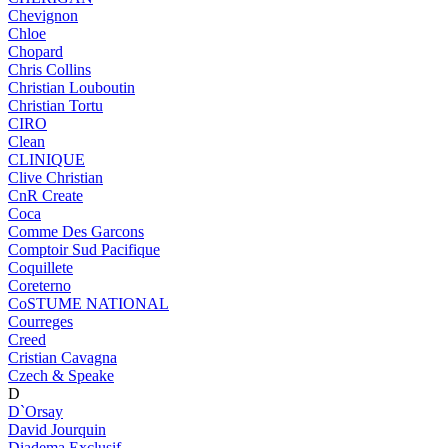
Chevignon
Chloe
Chopard
Chris Collins
Christian Louboutin
Christian Tortu
CIRO
Clean
CLINIQUE
Clive Christian
CnR Create
Coca
Comme Des Garcons
Comptoir Sud Pacifique
Coquillete
Coreterno
CoSTUME NATIONAL
Courreges
Creed
Cristian Cavagna
Czech & Speake
D
D`Orsay
David Jourquin
Diadema Exclusif