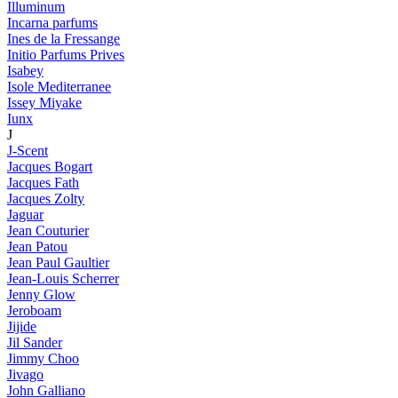
Illuminum
Incarna parfums
Ines de la Fressange
Initio Parfums Prives
Isabey
Isole Mediterranee
Issey Miyake
Iunx
J
J-Scent
Jacques Bogart
Jacques Fath
Jacques Zolty
Jaguar
Jean Couturier
Jean Patou
Jean Paul Gaultier
Jean-Louis Scherrer
Jenny Glow
Jeroboam
Jijide
Jil Sander
Jimmy Choo
Jivago
John Galliano