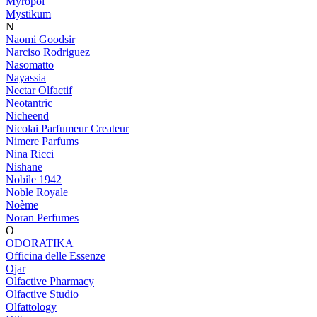
Myropol
Mystikum
N
Naomi Goodsir
Narciso Rodriguez
Nasomatto
Nayassia
Nectar Olfactif
Neotantric
Nicheend
Nicolai Parfumeur Createur
Nimere Parfums
Nina Ricci
Nishane
Nobile 1942
Noble Royale
Noème
Noran Perfumes
O
ODORATIKA
Officina delle Essenze
Ojar
Olfactive Pharmacy
Olfactive Studio
Olfattology