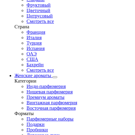
Фруктовый
Цветочный
Цитрусовый
Смотреть все
Страна
Франция
Италия
Турция
Испания
ОАЭ
США
Бахрейн
Смотреть все
Женские ароматы
Категории
Инди-парфюмерия
Нишевая парфюмерия
Премиум ароматы
Винтажная парфюмерия
Восточная парфюмерия
Форматы
Парфюмерные наборы
Подарки
Пробники