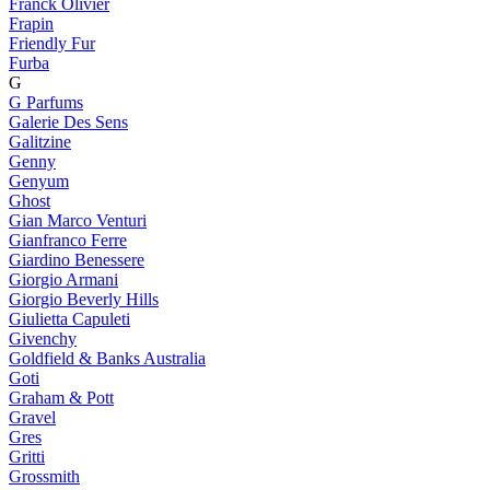
Franck Olivier
Frapin
Friendly Fur
Furba
G
G Parfums
Galerie Des Sens
Galitzine
Genny
Genyum
Ghost
Gian Marco Venturi
Gianfranco Ferre
Giardino Benessere
Giorgio Armani
Giorgio Beverly Hills
Giulietta Capuleti
Givenchy
Goldfield & Banks Australia
Goti
Graham & Pott
Gravel
Gres
Gritti
Grossmith