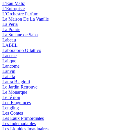
L'Eau Maliz
L'Entropiste
L'Orchestre Parfum
La Maison De La Vanille
La Perla
La Prairie
La Sultane de Saba
Labeau
LABEL
Laboratorio Olfattivo
Lacoste
Lalique
Lancome
Lanvin
Lattafa
Laura Biagiotti
Le Jardin Retrouve
Le Monarque
Le ré noir
Len Fragrances
Lengling
Les Contes
Les Eaux Primordiales
Les Indemodables
Les Liquides Imaginaires