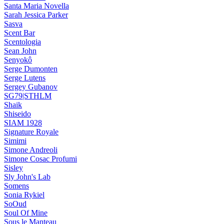
Santa Maria Novella
Sarah Jessica Parker
Sasva
Scent Bar
Scentologia
Sean John
Senyokô
Serge Dumonten
Serge Lutens
Sergey Gubanov
SG79|STHLM
Shaik
Shiseido
SIAM 1928
Signature Royale
Simimi
Simone Andreoli
Simone Cosac Profumi
Sisley
Sly John's Lab
Somens
Sonia Rykiel
SoOud
Soul Of Mine
Sous le Manteau