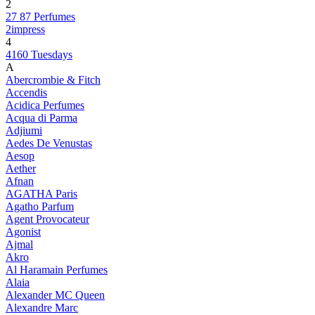
2
27 87 Perfumes
2impress
4
4160 Tuesdays
A
Abercrombie & Fitch
Accendis
Acidica Perfumes
Acqua di Parma
Adjiumi
Aedes De Venustas
Aesop
Aether
Afnan
AGATHA Paris
Agatho Parfum
Agent Provocateur
Agonist
Ajmal
Akro
Al Haramain Perfumes
Alaia
Alexander MC Queen
Alexandre Marc