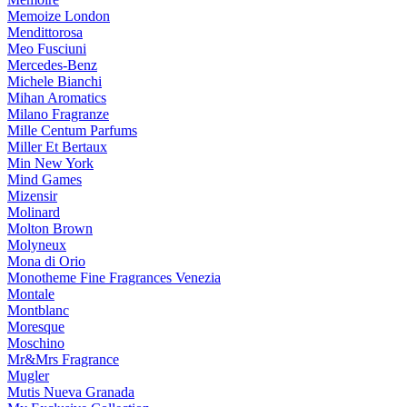
Memoize London
Mendittorosa
Meo Fusciuni
Mercedes-Benz
Michele Bianchi
Mihan Aromatics
Milano Fragranze
Mille Centum Parfums
Miller Et Bertaux
Min New York
Mind Games
Mizensir
Molinard
Molton Brown
Molyneux
Mona di Orio
Monotheme Fine Fragrances Venezia
Montale
Montblanc
Moresque
Moschino
Mr&Mrs Fragrance
Mugler
Mutis Nueva Granada