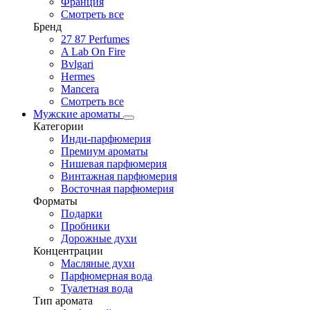
Франция
Смотреть все
Бренд
27 87 Perfumes
A Lab On Fire
Bvlgari
Hermes
Mancera
Смотреть все
Мужские ароматы
Категории
Инди-парфюмерия
Премиум ароматы
Нишевая парфюмерия
Винтажная парфюмерия
Восточная парфюмерия
Форматы
Подарки
Пробники
Дорожные духи
Концентрации
Масляные духи
Парфюмерная вода
Туалетная вода
Тип аромата