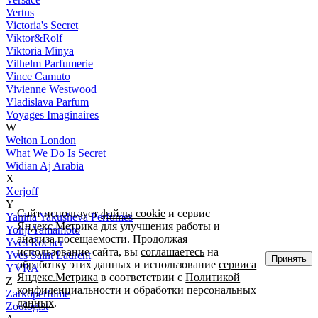
Vertus
Victoria's Secret
Viktor&Rolf
Viktoria Minya
Vilhelm Parfumerie
Vince Camuto
Vivienne Westwood
Vladislava Parfum
Voyages Imaginaires
W
Welton London
What We Do Is Secret
Widian Aj Arabia
X
Xerjoff
Y
Сайт использует
файлы cookie
и сервис
Yanina Yakusheva Perfumes
Яндекс.Метрика для улучшения работы и
Yohji Yamamoto
анализа посещаемости. Продолжая
Yves Rocher
использование сайта, вы
соглашаетесь
на
Yves Saint Laurent
Принять
обработку этих данных и использование
сервиса
YVRA
Яндекс.Метрика
в соответствии с
Политикой
Z
конфиденциальности и обработки персональных
Zarkoperfume
данных
.
Zoologist