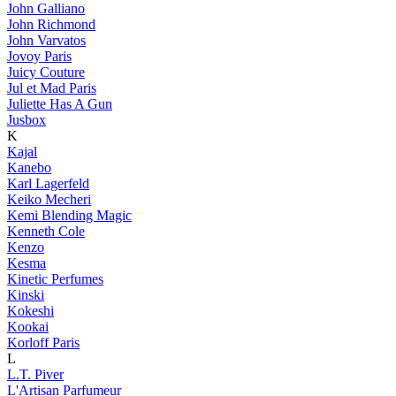
John Galliano
John Richmond
John Varvatos
Jovoy Paris
Juicy Couture
Jul et Mad Paris
Juliette Has A Gun
Jusbox
K
Kajal
Kanebo
Karl Lagerfeld
Keiko Mecheri
Kemi Blending Magic
Kenneth Cole
Kenzo
Kesma
Kinetic Perfumes
Kinski
Kokeshi
Kookai
Korloff Paris
L
L.T. Piver
L'Artisan Parfumeur