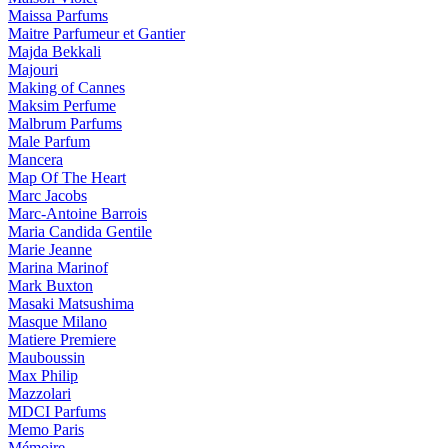
Maissa Parfums
Maitre Parfumeur et Gantier
Majda Bekkali
Majouri
Making of Cannes
Maksim Perfume
Malbrum Parfums
Male Parfum
Mancera
Map Of The Heart
Marc Jacobs
Marc-Antoine Barrois
Maria Candida Gentile
Marie Jeanne
Marina Marinof
Mark Buxton
Masaki Matsushima
Masque Milano
Matiere Premiere
Mauboussin
Max Philip
Mazzolari
MDCI Parfums
Memo Paris
Mémoire