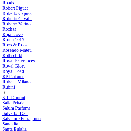
Roads
Robert Piguet
Roberto Capucci
Roberto Cavalli
Roberto Verino
Rochas
Roja Dove
Room 1015
Roos & Roos
Rosendo Mateu
Rothschild
Royal Fragrances
Royal Glory
Royal Toad
RP Parfums
Rubeus Milano
Rubini
S
S.T. Dupont
Salle Privée
Salum Parfums
Salvador Dali
Salvatore Ferragamo
Sandalia
Santa Eulalia