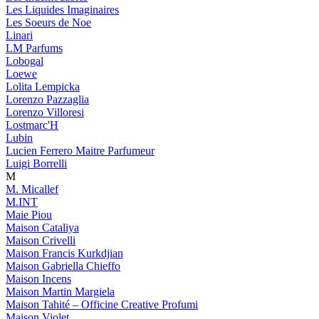
Les Liquides Imaginaires
Les Soeurs de Noe
Linari
LM Parfums
Lobogal
Loewe
Lolita Lempicka
Lorenzo Pazzaglia
Lorenzo Villoresi
Lostmarc'H
Lubin
Lucien Ferrero Maitre Parfumeur
Luigi Borrelli
M
M. Micallef
M.INT
Maie Piou
Maison Cataliya
Maison Crivelli
Maison Francis Kurkdjian
Maison Gabriella Chieffo
Maison Incens
Maison Martin Margiela
Maison Tahité – Officine Creative Profumi
Maison Violet