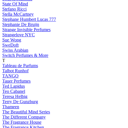
State Of Mind
Stefano Ricci
Stella McCartney
Stephane Humbert Lucas 777
Stephanie De Bruijn
Strange Invisible Perfumes
Strangelove NYC
Sue Wong
SweDoft
Swiss Arabian
Switch Perfumes & More
T
Tableau de Parfums
Talbot Runhof
TANGO
Tauer Perfumes
Ted Lapidus
Teo Cabanel
Teresa Helbig
Terry De Gunzburg
Thameen
The Beautiful Mind Series
The Different Company
The Fragrance House
The Fragrance Kitchen