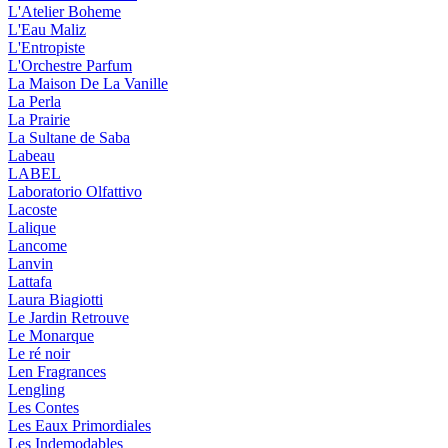
L'Atelier Boheme
L'Eau Maliz
L'Entropiste
L'Orchestre Parfum
La Maison De La Vanille
La Perla
La Prairie
La Sultane de Saba
Labeau
LABEL
Laboratorio Olfattivo
Lacoste
Lalique
Lancome
Lanvin
Lattafa
Laura Biagiotti
Le Jardin Retrouve
Le Monarque
Le ré noir
Len Fragrances
Lengling
Les Contes
Les Eaux Primordiales
Les Indemodables