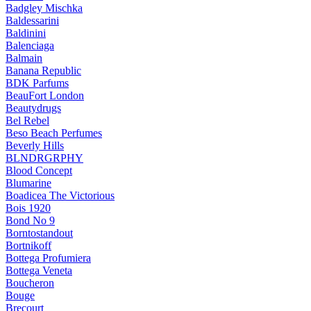
Badgley Mischka
Baldessarini
Baldinini
Balenciaga
Balmain
Banana Republic
BDK Parfums
BeauFort London
Beautydrugs
Bel Rebel
Beso Beach Perfumes
Beverly Hills
BLNDRGRPHY
Blood Concept
Blumarine
Boadicea The Victorious
Bois 1920
Bond No 9
Borntostandout
Bortnikoff
Bottega Profumiera
Bottega Veneta
Boucheron
Bouge
Brecourt