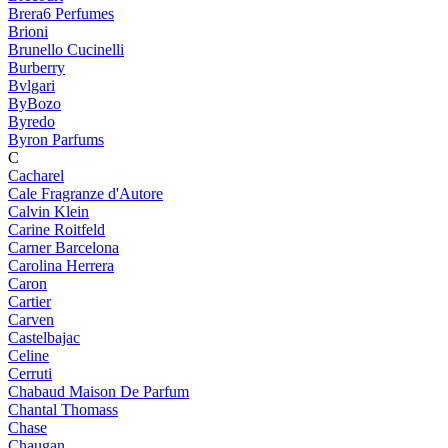
Brera6 Perfumes
Brioni
Brunello Cucinelli
Burberry
Bvlgari
ByBozo
Byredo
Byron Parfums
C
Cacharel
Cale Fragranze d'Autore
Calvin Klein
Carine Roitfeld
Carner Barcelona
Carolina Herrera
Caron
Cartier
Carven
Castelbajac
Celine
Cerruti
Chabaud Maison De Parfum
Chantal Thomass
Chase
Chaugan