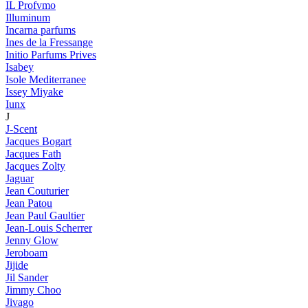
IL Profvmo
Illuminum
Incarna parfums
Ines de la Fressange
Initio Parfums Prives
Isabey
Isole Mediterranee
Issey Miyake
Iunx
J
J-Scent
Jacques Bogart
Jacques Fath
Jacques Zolty
Jaguar
Jean Couturier
Jean Patou
Jean Paul Gaultier
Jean-Louis Scherrer
Jenny Glow
Jeroboam
Jijide
Jil Sander
Jimmy Choo
Jivago