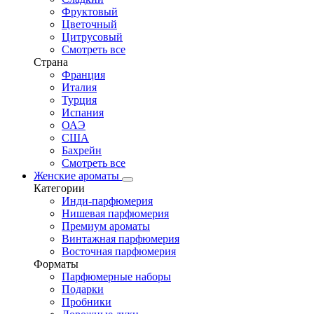
Фруктовый
Цветочный
Цитрусовый
Смотреть все
Страна
Франция
Италия
Турция
Испания
ОАЭ
США
Бахрейн
Смотреть все
Женские ароматы
Категории
Инди-парфюмерия
Нишевая парфюмерия
Премиум ароматы
Винтажная парфюмерия
Восточная парфюмерия
Форматы
Парфюмерные наборы
Подарки
Пробники