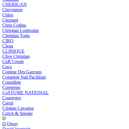
CHERIGAN
Chevignon
Chloe
Chopard
Chris Collins
Christian Louboutin
Christian Tortu
CIRO
Clean
CLINIQUE
Clive Christian
CnR Create
Coca
Comme Des Garcons
Comptoir Sud Pacifique
Coquillete
Coreterno
CoSTUME NATIONAL
Courreges
Creed
Cristian Cavagna
Czech & Speake
D
D`Orsay
David Jourquin