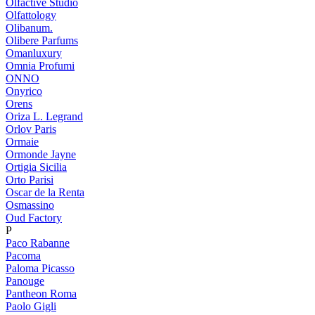
Olfactive Studio
Olfattology
Olibanum.
Olibere Parfums
Omanluxury
Omnia Profumi
ONNO
Onyrico
Orens
Oriza L. Legrand
Orlov Paris
Ormaie
Ormonde Jayne
Ortigia Sicilia
Orto Parisi
Oscar de la Renta
Osmassino
Oud Factory
P
Paco Rabanne
Pacoma
Paloma Picasso
Panouge
Pantheon Roma
Paolo Gigli