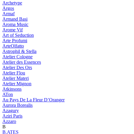
Archetype
Argos
Armaf
Armand Basi
Aroma Music
Arome Vif
Art of Seduction
Arte Profumi
ArteOlfatto
Astrophil & Stella
Atelier Cologne
Atelier des Essences
Atelier Des Ors
Atelier Flou
Atelier Materi
Atelier Mignon
Atkinsons
ATon
Au Pays De La Fleur D’Oranger
Aurora Borealis
Azagury
Aziri Paris
Azzaro
B
B.ATES