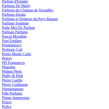
Parfum d'Empire
Parfums De Marly
Parfums du Chateau de Versailles
Parfums Dusita
Parfums et Senteurs du Pays Basque
Parfums Sophiste
Parle Moi De Parfum
Partisan Parfums
Pascal Morabito
Paul Emilien
Penhaligon's
Perfume Cult
Perris Monte Carlo
Perroy
PH Fragrances
Phaedon
Philipp Plein
Philly & Phill
Pierre Cardin
Pierre Guillaume
Pigmentarium
Pills Parfums
Plume Impression
Poiray
Police