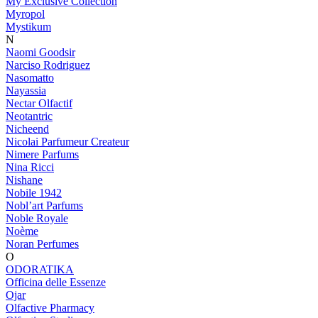
My Exclusive Collection
Myropol
Mystikum
N
Naomi Goodsir
Narciso Rodriguez
Nasomatto
Nayassia
Nectar Olfactif
Neotantric
Nicheend
Nicolai Parfumeur Createur
Nimere Parfums
Nina Ricci
Nishane
Nobile 1942
Nobl’art Parfums
Noble Royale
Noème
Noran Perfumes
O
ODORATIKA
Officina delle Essenze
Ojar
Olfactive Pharmacy