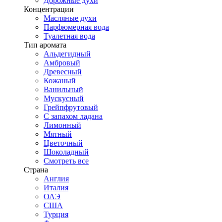
Дорожные духи
Концентрации
Масляные духи
Парфюмерная вода
Туалетная вода
Тип аромата
Альдегидный
Амбровый
Древесный
Кожаный
Ванильный
Мускусный
Грейпфрутовый
С запахом ладана
Лимонный
Мятный
Цветочный
Шоколадный
Смотреть все
Страна
Англия
Италия
ОАЭ
США
Турция