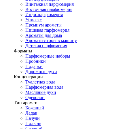
Винтажная парфюмерия
Восточная парфюмерия
Инди-парфюмерия
Унисекс
Премиум ароматы
Нишевая парфюмерия
Ароматы для дома
Ароматизаторы в машину
Детская парфюмерия
Форматы
Парфюмерные наборы
Пробники
Подарки
Дорожные духи
Концентрации
Туалетная вода
Парфюмерная вода
Масляные духи
Одеколон
Тип аромата
Кожаный
Ладан
Пачули
Полынь
Сладкий