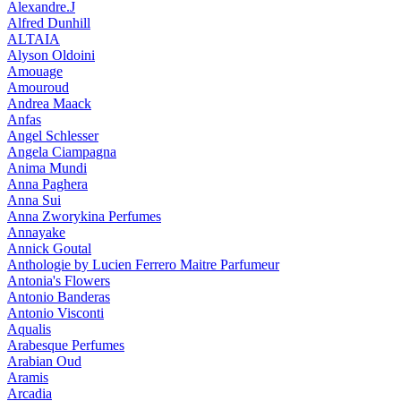
Alexandre.J
Alfred Dunhill
ALTAIA
Alyson Oldoini
Amouage
Amouroud
Andrea Maack
Anfas
Angel Schlesser
Angela Ciampagna
Anima Mundi
Anna Paghera
Anna Sui
Anna Zworykina Perfumes
Annayake
Annick Goutal
Anthologie by Lucien Ferrero Maitre Parfumeur
Antonia's Flowers
Antonio Banderas
Antonio Visconti
Aqualis
Arabesque Perfumes
Arabian Oud
Aramis
Arcadia