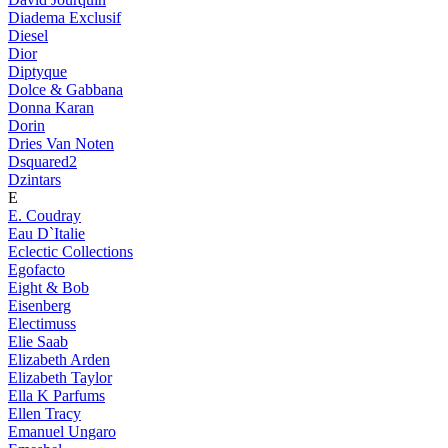
Diadema Exclusif
Diesel
Dior
Diptyque
Dolce & Gabbana
Donna Karan
Dorin
Dries Van Noten
Dsquared2
Dzintars
E
E. Coudray
Eau D`Italie
Eclectic Collections
Egofacto
Eight & Bob
Eisenberg
Electimuss
Elie Saab
Elizabeth Arden
Elizabeth Taylor
Ella K Parfums
Ellen Tracy
Emanuel Ungaro