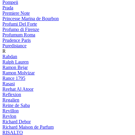
Pompeii
Prada
Premiere Note
Princesse Marina de Bourbon
Profumi Del Forte
Profumo di Firenze
Profumum Roma
Prudence Paris
Puredistance
R
Rabdan
Ralph Lauren
Ramon Bejar
Ramon Molvizar
Rance 1795
Rasasi
Reehat Al Atoor
Reflexion
Regalien
Reine de Saba
Revillon
Revlon
Richard Debor
Richard Maison de Parfum
RISALTO