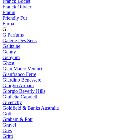
Franck Boclet
Franck Olivier
Frapin
Friendly Fur
Furba
G
G Parfums
Galerie Des Sens
Galitzine
Genny
Genyum
Ghost
Gian Marco Venturi
Gianfranco Ferre
Giardino Benessere
Giorgio Armani
Giorgio Beverly Hills
Giulietta Capuleti
Givenchy
Goldfield & Banks Australia
Goti
Graham & Pott
Gravel
Gres
Gritti