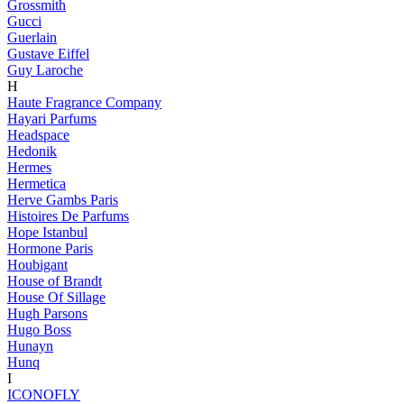
Grossmith
Gucci
Guerlain
Gustave Eiffel
Guy Laroche
H
Haute Fragrance Company
Hayari Parfums
Headspace
Hedonik
Hermes
Hermetica
Herve Gambs Paris
Histoires De Parfums
Hope Istanbul
Hormone Paris
Houbigant
House of Brandt
House Of Sillage
Hugh Parsons
Hugo Boss
Hunayn
Hunq
I
ICONOFLY