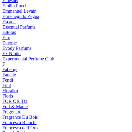
Emeshel
Emilio Pucci
Emmanuel Levain
Ermenegildo Zegna
Escada
Essential Parfums
Estoras
Etro
Eutopie
Evody Parfums
Ex Nihilo
Experimental Perfume Club
F
Faberge
Fanette
Fendi
Fiilit
Floraiku
Floris
FOR OR TO
Fort & Manle
Fragonard
Fragrance Du Bois
Francesca Bianchi
Francesca dell`Oro