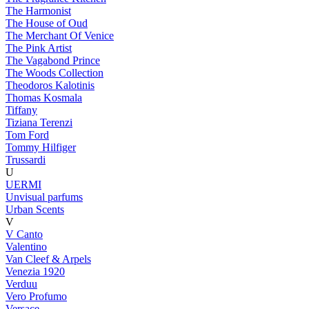
The Harmonist
The House of Oud
The Merchant Of Venice
The Pink Artist
The Vagabond Prince
The Woods Collection
Theodoros Kalotinis
Thomas Kosmala
Tiffany
Tiziana Terenzi
Tom Ford
Tommy Hilfiger
Trussardi
U
UERMI
Unvisual parfums
Urban Scents
V
V Canto
Valentino
Van Cleef & Arpels
Venezia 1920
Verduu
Vero Profumo
Versace