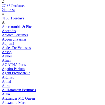
2
27 87 Perfumes
2impress
4
4160 Tuesdays
A
Abercrombie & Fitch
Accendis
Acidica Perfumes
Acqua di Parma
Adjiumi
Aedes De Venustas
Aesop
Aether
Afnan
AGATHA Paris
Agatho Parfum
Agent Provocateur
Agonist
Ajmal
Akro
Al Haramain Perfumes
Alaia
Alexander MC Queen
Alexandre Marc