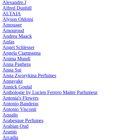
Alexandre.J
Alfred Dunhill
ALTAIA
Alyson Oldoini
Amouage
Amouroud
Andrea Maack
Anfas
Angel Schlesser
Angela Ciampagna
Anima Mundi
Anna Paghera
Anna Sui
Anna Zworykina Perfumes
Annayake
Annick Goutal
Anthologie by Lucien Ferrero Maitre Parfumeur
Antonia's Flowers
Antonio Banderas
Antonio Visconti
Aqualis
Arabesque Perfumes
Arabian Oud
Aramis
Arcadia