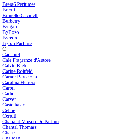
Brera6 Perfumes
Brioni
Brunello Cucinelli
Burberry
Bvlgari
ByBozo
Byredo
Byron Parfums
C
Cacharel
Cale Fragranze d'Autore
Calvin Klein
Carine Roitfeld
Carner Barcelona
Carolina Herrera
Caron
Cartier
Carven
Castelbajac
Celine
Cerruti
Chabaud Maison De Parfum
Chantal Thomass
Chase
Chaugan