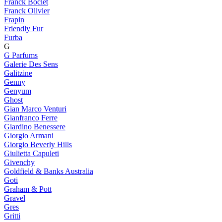
Franck Boclet
Franck Olivier
Frapin
Friendly Fur
Furba
G
G Parfums
Galerie Des Sens
Galitzine
Genny
Genyum
Ghost
Gian Marco Venturi
Gianfranco Ferre
Giardino Benessere
Giorgio Armani
Giorgio Beverly Hills
Giulietta Capuleti
Givenchy
Goldfield & Banks Australia
Goti
Graham & Pott
Gravel
Gres
Gritti