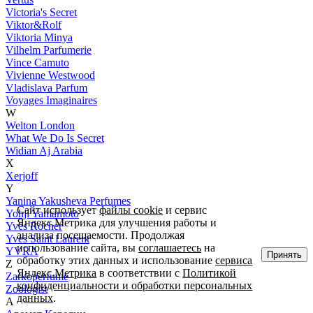
Victoria's Secret
Viktor&Rolf
Viktoria Minya
Vilhelm Parfumerie
Vince Camuto
Vivienne Westwood
Vladislava Parfum
Voyages Imaginaires
W
Welton London
What We Do Is Secret
Widian Aj Arabia
X
Xerjoff
Y
Yanina Yakusheva Perfumes
Сайт использует
файлы cookie
и сервис
Yohji Yamamoto
Яндекс.Метрика для улучшения работы и
Yves Rocher
анализа посещаемости. Продолжая
Yves Saint Laurent
использование сайта, вы
соглашаетесь
на
YVRA
Принять
обработку этих данных и использование
сервиса
Z
Яндекс.Метрика
в соответствии с
Политикой
Zarkoperfume
конфиденциальности и обработки персональных
Zoologist
данных
.
А