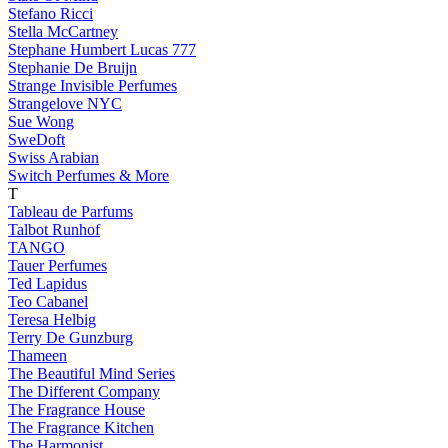
Stefano Ricci
Stella McCartney
Stephane Humbert Lucas 777
Stephanie De Bruijn
Strange Invisible Perfumes
Strangelove NYC
Sue Wong
SweDoft
Swiss Arabian
Switch Perfumes & More
T
Tableau de Parfums
Talbot Runhof
TANGO
Tauer Perfumes
Ted Lapidus
Teo Cabanel
Teresa Helbig
Terry De Gunzburg
Thameen
The Beautiful Mind Series
The Different Company
The Fragrance House
The Fragrance Kitchen
The Harmonist