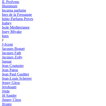
IL Profvmo
Illuminum
Incarna parfums
Ines de la Fressange
Initio Parfums Prives
Isabey
Isole Mediterranee
Issey Miyake
Iunx
J
J-Scent
Jacques Bogart
Jacques Fath
Jacques Zolty
Jaguar
Jean Couturier
Jean Patou
Jean Paul Gaultier
Jean-Louis Scherrer
Jenny Glow
Jeroboam
Jijide
Jil Sander
Jimmy Choo
Jivago