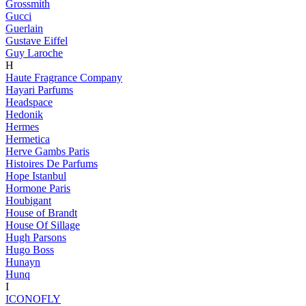
Grossmith
Gucci
Guerlain
Gustave Eiffel
Guy Laroche
H
Haute Fragrance Company
Hayari Parfums
Headspace
Hedonik
Hermes
Hermetica
Herve Gambs Paris
Histoires De Parfums
Hope Istanbul
Hormone Paris
Houbigant
House of Brandt
House Of Sillage
Hugh Parsons
Hugo Boss
Hunayn
Hunq
I
ICONOFLY