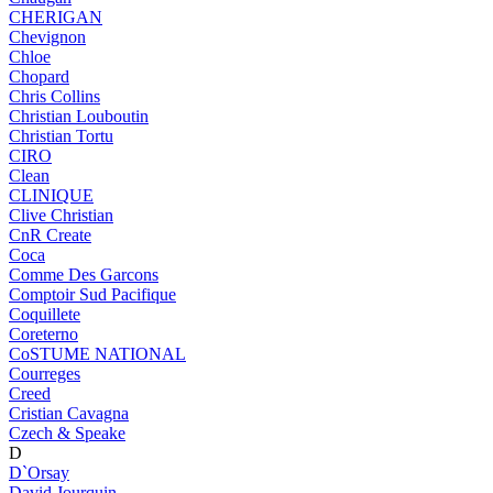
CHERIGAN
Chevignon
Chloe
Chopard
Chris Collins
Christian Louboutin
Christian Tortu
CIRO
Clean
CLINIQUE
Clive Christian
CnR Create
Coca
Comme Des Garcons
Comptoir Sud Pacifique
Coquillete
Coreterno
CoSTUME NATIONAL
Courreges
Creed
Cristian Cavagna
Czech & Speake
D
D`Orsay
David Jourquin