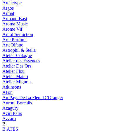
Archetype
Argos
Armaf
Armand Basi
Aroma Music
Arome Vif
Art of Seduction
Arte Profumi
ArteOlfatto
Astrophil & Stella
Atelier Cologne
Atelier des Essences
Atelier Des Ors
Atelier Flou
Atelier Materi
Atelier Mignon
Atkinsons
ATon
Au Pays De La Fleur D’Oranger
Aurora Borealis
Azagury
Aziri Paris
Azzaro
B
B.ATES