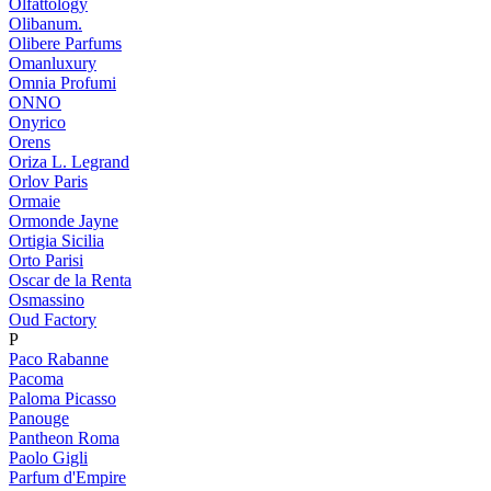
Olfattology
Olibanum.
Olibere Parfums
Omanluxury
Omnia Profumi
ONNO
Onyrico
Orens
Oriza L. Legrand
Orlov Paris
Ormaie
Ormonde Jayne
Ortigia Sicilia
Orto Parisi
Oscar de la Renta
Osmassino
Oud Factory
P
Paco Rabanne
Pacoma
Paloma Picasso
Panouge
Pantheon Roma
Paolo Gigli
Parfum d'Empire