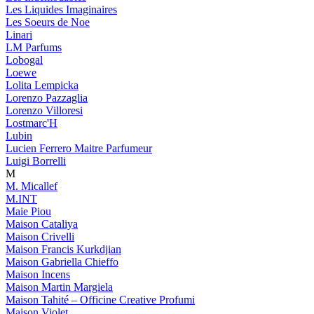
Les Liquides Imaginaires
Les Soeurs de Noe
Linari
LM Parfums
Lobogal
Loewe
Lolita Lempicka
Lorenzo Pazzaglia
Lorenzo Villoresi
Lostmarc'H
Lubin
Lucien Ferrero Maitre Parfumeur
Luigi Borrelli
M
M. Micallef
M.INT
Maie Piou
Maison Cataliya
Maison Crivelli
Maison Francis Kurkdjian
Maison Gabriella Chieffo
Maison Incens
Maison Martin Margiela
Maison Tahité – Officine Creative Profumi
Maison Violet