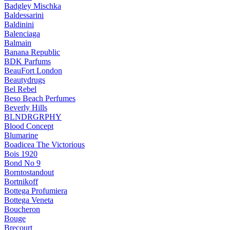
Badgley Mischka
Baldessarini
Baldinini
Balenciaga
Balmain
Banana Republic
BDK Parfums
BeauFort London
Beautydrugs
Bel Rebel
Beso Beach Perfumes
Beverly Hills
BLNDRGRPHY
Blood Concept
Blumarine
Boadicea The Victorious
Bois 1920
Bond No 9
Borntostandout
Bortnikoff
Bottega Profumiera
Bottega Veneta
Boucheron
Bouge
Brecourt