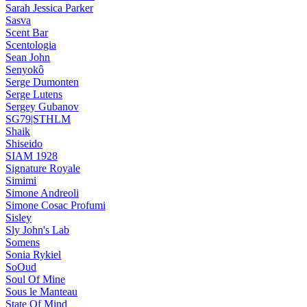
Sarah Jessica Parker
Sasva
Scent Bar
Scentologia
Sean John
Senyokô
Serge Dumonten
Serge Lutens
Sergey Gubanov
SG79|STHLM
Shaik
Shiseido
SIAM 1928
Signature Royale
Simimi
Simone Andreoli
Simone Cosac Profumi
Sisley
Sly John's Lab
Somens
Sonia Rykiel
SoOud
Soul Of Mine
Sous le Manteau
State Of Mind