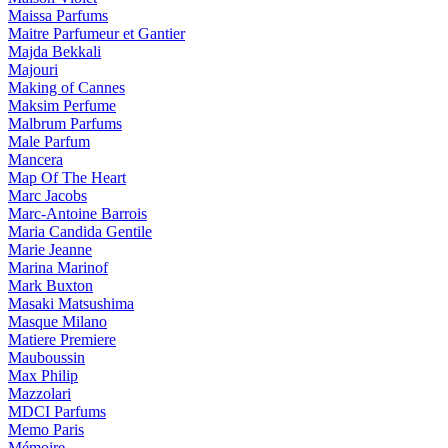
Maissa Parfums
Maitre Parfumeur et Gantier
Majda Bekkali
Majouri
Making of Cannes
Maksim Perfume
Malbrum Parfums
Male Parfum
Mancera
Map Of The Heart
Marc Jacobs
Marc-Antoine Barrois
Maria Candida Gentile
Marie Jeanne
Marina Marinof
Mark Buxton
Masaki Matsushima
Masque Milano
Matiere Premiere
Mauboussin
Max Philip
Mazzolari
MDCI Parfums
Memo Paris
Mémoire