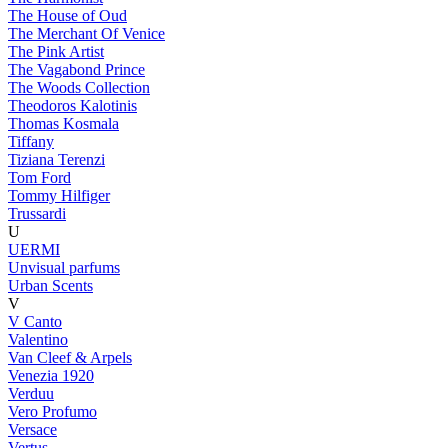
The House of Oud
The Merchant Of Venice
The Pink Artist
The Vagabond Prince
The Woods Collection
Theodoros Kalotinis
Thomas Kosmala
Tiffany
Tiziana Terenzi
Tom Ford
Tommy Hilfiger
Trussardi
U
UERMI
Unvisual parfums
Urban Scents
V
V Canto
Valentino
Van Cleef & Arpels
Venezia 1920
Verduu
Vero Profumo
Versace
Vertus