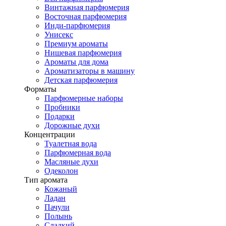
Винтажная парфюмерия
Восточная парфюмерия
Инди-парфюмерия
Унисекс
Премиум ароматы
Нишевая парфюмерия
Ароматы для дома
Ароматизаторы в машину
Детская парфюмерия
Форматы
Парфюмерные наборы
Пробники
Подарки
Дорожные духи
Концентрации
Туалетная вода
Парфюмерная вода
Масляные духи
Одеколон
Тип аромата
Кожаный
Ладан
Пачули
Полынь
Сладкий