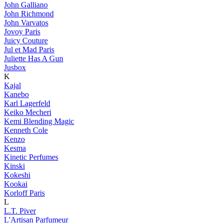
John Galliano
John Richmond
John Varvatos
Jovoy Paris
Juicy Couture
Jul et Mad Paris
Juliette Has A Gun
Jusbox
K
Kajal
Kanebo
Karl Lagerfeld
Keiko Mecheri
Kemi Blending Magic
Kenneth Cole
Kenzo
Kesma
Kinetic Perfumes
Kinski
Kokeshi
Kookai
Korloff Paris
L
L.T. Piver
L'Artisan Parfumeur