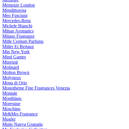
Memoize London
Mendittorosa
Meo Fusciuni
Mercedes-Benz
Michele Bianchi
Mihan Aromatics
Milano Fragranze
Mille Centum Parfums
Miller Et Bertaux
Min New York
Mind Games
Mizensir
Molinard
Molton Brown
Molyneux
Mona di Orio
Monotheme Fine Fragrances Venezia
Montale
Montblanc
Moresque
Moschino
Mr&Mrs Fragrance
Mugler
Mutis Nueva Granada