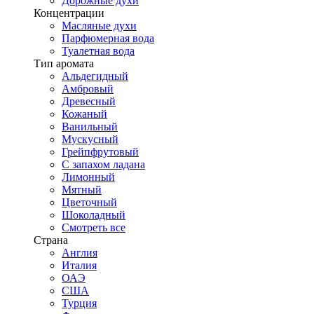
Дорожные духи
Концентрации
Масляные духи
Парфюмерная вода
Туалетная вода
Тип аромата
Альдегидный
Амбровый
Древесный
Кожаный
Ванильный
Мускусный
Грейпфрутовый
С запахом ладана
Лимонный
Мятный
Цветочный
Шоколадный
Смотреть все
Страна
Англия
Италия
ОАЭ
США
Турция