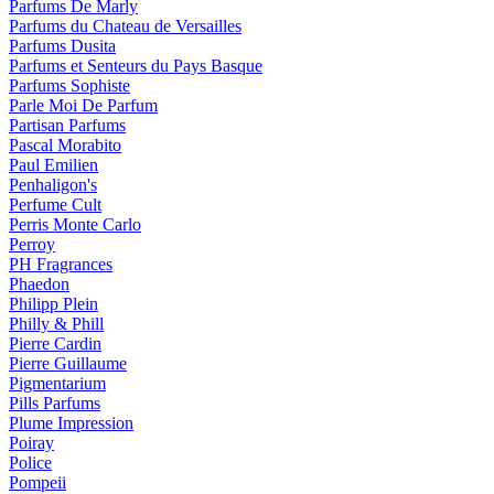
Parfums De Marly
Parfums du Chateau de Versailles
Parfums Dusita
Parfums et Senteurs du Pays Basque
Parfums Sophiste
Parle Moi De Parfum
Partisan Parfums
Pascal Morabito
Paul Emilien
Penhaligon's
Perfume Cult
Perris Monte Carlo
Perroy
PH Fragrances
Phaedon
Philipp Plein
Philly & Phill
Pierre Cardin
Pierre Guillaume
Pigmentarium
Pills Parfums
Plume Impression
Poiray
Police
Pompeii