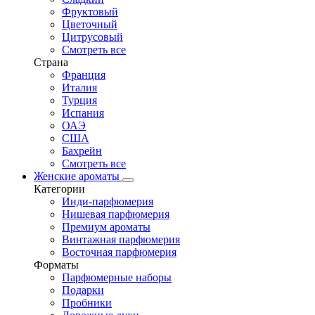
Фруктовый
Цветочный
Цитрусовый
Смотреть все
Страна
Франция
Италия
Турция
Испания
ОАЭ
США
Бахрейн
Смотреть все
Женские ароматы
Категории
Инди-парфюмерия
Нишевая парфюмерия
Премиум ароматы
Винтажная парфюмерия
Восточная парфюмерия
Форматы
Парфюмерные наборы
Подарки
Пробники