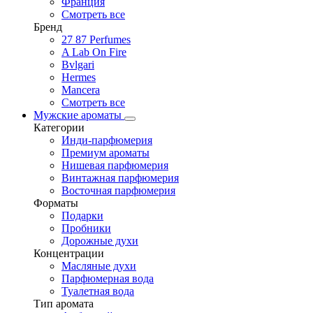
Франция
Смотреть все
Бренд
27 87 Perfumes
A Lab On Fire
Bvlgari
Hermes
Mancera
Смотреть все
Мужские ароматы
Категории
Инди-парфюмерия
Премиум ароматы
Нишевая парфюмерия
Винтажная парфюмерия
Восточная парфюмерия
Форматы
Подарки
Пробники
Дорожные духи
Концентрации
Масляные духи
Парфюмерная вода
Туалетная вода
Тип аромата