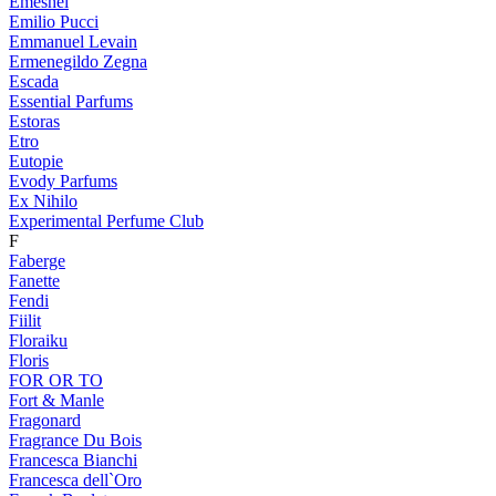
Emeshel
Emilio Pucci
Emmanuel Levain
Ermenegildo Zegna
Escada
Essential Parfums
Estoras
Etro
Eutopie
Evody Parfums
Ex Nihilo
Experimental Perfume Club
F
Faberge
Fanette
Fendi
Fiilit
Floraiku
Floris
FOR OR TO
Fort & Manle
Fragonard
Fragrance Du Bois
Francesca Bianchi
Francesca dell`Oro