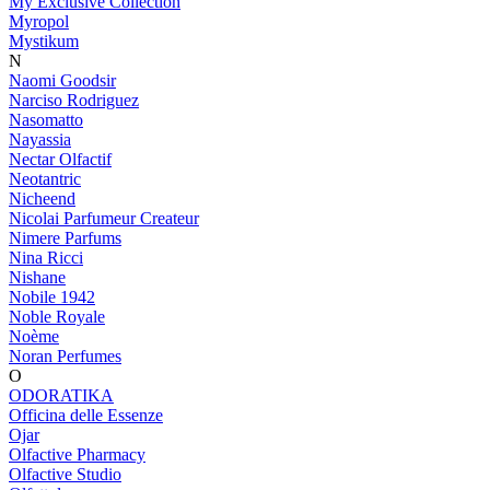
My Exclusive Collection
Myropol
Mystikum
N
Naomi Goodsir
Narciso Rodriguez
Nasomatto
Nayassia
Nectar Olfactif
Neotantric
Nicheend
Nicolai Parfumeur Createur
Nimere Parfums
Nina Ricci
Nishane
Nobile 1942
Noble Royale
Noème
Noran Perfumes
O
ODORATIKA
Officina delle Essenze
Ojar
Olfactive Pharmacy
Olfactive Studio