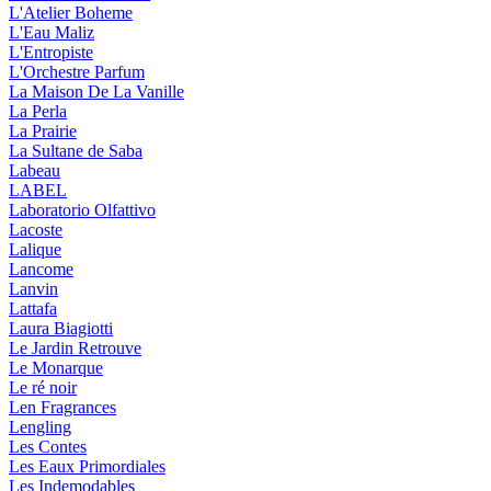
L'Atelier Boheme
L'Eau Maliz
L'Entropiste
L'Orchestre Parfum
La Maison De La Vanille
La Perla
La Prairie
La Sultane de Saba
Labeau
LABEL
Laboratorio Olfattivo
Lacoste
Lalique
Lancome
Lanvin
Lattafa
Laura Biagiotti
Le Jardin Retrouve
Le Monarque
Le ré noir
Len Fragrances
Lengling
Les Contes
Les Eaux Primordiales
Les Indemodables