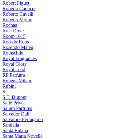
Robert Piguet
Roberto Capucci
Roberto Cavalli
Roberto Verino
Rochas
Roja Dove
Room 1015
Roos & Roos
Rosendo Mateu
Rothschild
Royal Fragrances
Royal Glory
Royal Toad
RP Parfums
Rubeus Milano
Rubini
S
S.T. Dupont
Salle Privée
Salum Parfums
Salvador Dali
Salvatore Ferragamo
Sandalia
Santa Eulalia
Santa Maria Novella