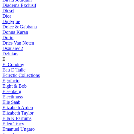
Diadema Exclusif
Diesel
Dior
Diptyque
Dolce & Gabbana
Donna Karan
Dorin
Dries Van Noten
Dsquared2
Dzintars
E
E. Coudray
Eau D`Italie
Eclectic Collections
Egofacto
Eight & Bob
Eisenberg
Electimuss
Elie Saab
Elizabeth Arden
Elizabeth Taylor
Ella K Parfums
Ellen Tracy
Emanuel Ungaro