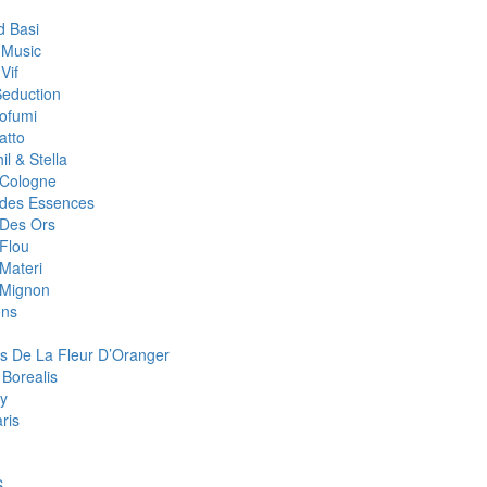
 Basi
 Music
Vif
Seduction
rofumi
atto
il & Stella
r Cologne
r des Essences
 Des Ors
 Flou
 Materi
r Mignon
ons
s De La Fleur D’Oranger
 Borealis
y
aris
S