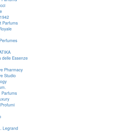
cci
e
 1942
rt Parfums
Royale
e
Perfumes
TIKA
a delle Essenze
ive Pharmacy
ve Studio
logy
um.
e Parfums
uxury
Profumi
o
L. Legrand