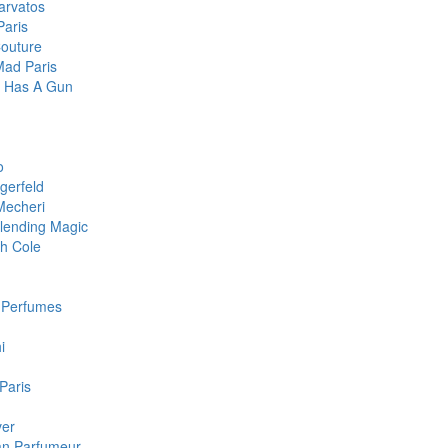
arvatos
Paris
Couture
Mad Paris
te Has A Gun
o
gerfeld
Mecheri
lending Magic
h Cole
c Perfumes
i
 Paris
ver
san Parfumeur