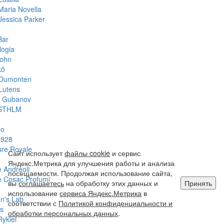
Maria Novella
Jessica Parker
Bar
logia
John
kô
 Dumonten
Lutens
y Gubanov
STHLM
do
1928
ure Royale
Сайт использует
файлы cookie
и сервис
Яндекс.Метрика для улучшения работы и анализа
 Andreoli
посещаемости. Продолжая использование сайта,
 Cosac Profumi
вы
соглашаетесь
на обработку этих данных и
Принять
использование
сервиса Яндекс.Метрика
в
hn's Lab
соответствии с
Политикой конфиденциальности и
s
обработки персональных данных
.
Rykiel