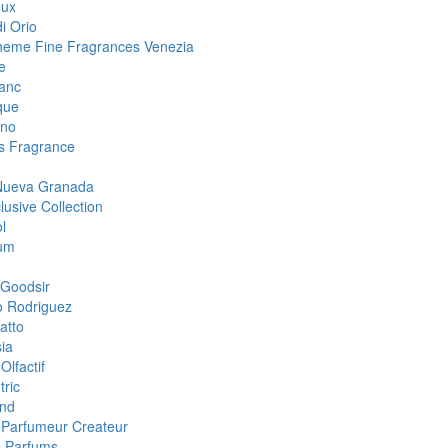
eux
i Orio
eme Fine Fragrances Venezia
e
anc
que
ino
 Fragrance
Nueva Granada
lusive Collection
l
um
Goodsir
o Rodriguez
atto
ia
Olfactif
tric
nd
i Parfumeur Createur
 Parfums