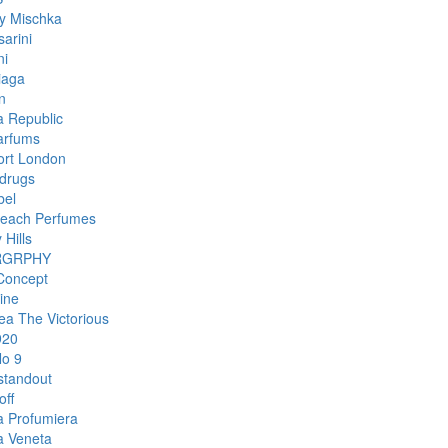
y Mischka
arini
ni
iaga
n
 Republic
arfums
rt London
drugs
bel
each Perfumes
 Hills
RGRPHY
Concept
ine
ea The Victorious
920
o 9
standout
off
a Profumiera
a Veneta