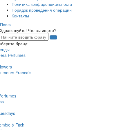
Политика конфиденциальности
Порядок проведения операций
Контакты
Поиск
Здравствуйте! Что вы ищете?
ыберите бренд:
ренды
eera Perfumes
lowers
fumeurs Francais
Perfumes
ss
uesdays
ombie & Fitch