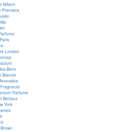
 Milano
e Premiere
ussin
ilip
ari
Parfums
Paris
re
ze London
torosa
sciuni
des-Benz
e Bianchi
Aromatics
 Fragranze
Centum Parfums
Et Bertaux
w York
Games
ir
rd
 Brown