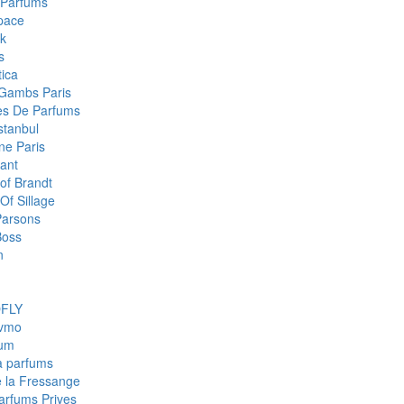
 Parfums
pace
k
s
ica
Gambs Paris
res De Parfums
stanbul
e Paris
ant
of Brandt
Of Sillage
arsons
Boss
n
FLY
fvmo
num
a parfums
e la Fressange
Parfums Prives