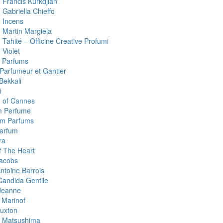
 Francis Kurkdjian
 Gabriella Chieffo
 Incens
 Martin Margiela
Tahité – Officine Creative Profumi
 Violet
 Parfums
 Parfumeur et Gantier
Bekkali
i
 of Cannes
m Perfume
um Parfums
arfum
ra
 The Heart
acobs
ntoine Barrois
Candida Gentile
Jeanne
 Marinof
uxton
 Matsushima