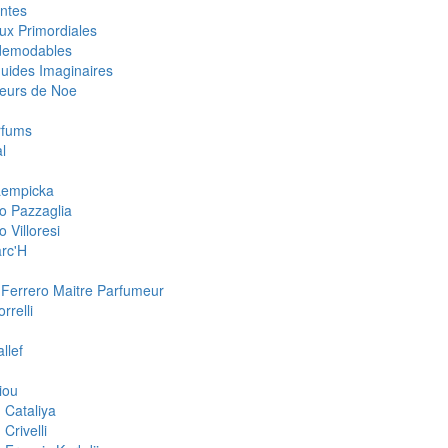
ntes
ux Primordiales
demodables
quides Imaginaires
eurs de Noe
rfums
l
 Lempicka
o Pazzaglia
 Villoresi
rc'H
 Ferrero Maitre Parfumeur
rrelli
llef
iou
 Cataliya
Crivelli