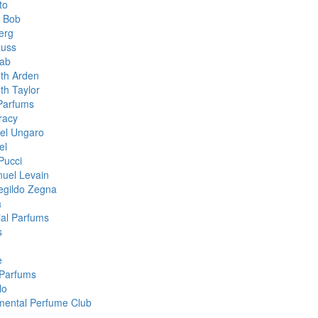
to
& Bob
erg
muss
aab
eth Arden
th Taylor
 Parfums
racy
el Ungaro
el
Pucci
uel Levain
gildo Zegna
a
ial Parfums
s
e
Parfums
lo
mental Perfume Club