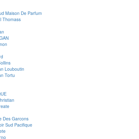
d Maison De Parfum
l Thomass
an
IGAN
gnon
rd
ollins
ian Louboutin
an Tortu
QUE
hristian
eate
 Des Garcons
ir Sud Pacifique
ete
rno