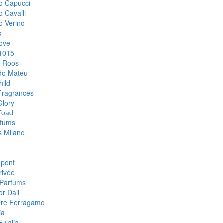
o Capucci
o Cavalli
o Verino
s
ove
1015
& Roos
do Mateu
hild
Fragrances
Glory
Toad
rfums
 Milano
upont
rivée
Parfums
or Dali
ore Ferragamo
ia
ulalia