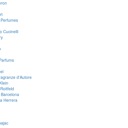
eron
rt
 Perfumes
o Cucinelli
ry
o
Parfums
el
ragranze d'Autore
Klein
Roitfeld
 Barcelona
na Herrera
n
bajac