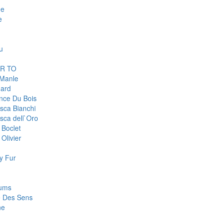
ge
e
u
R TO
 Manle
ard
nce Du Bois
sca Bianchi
sca dell`Oro
 Boclet
Olivier
y Fur
fums
e Des Sens
ne