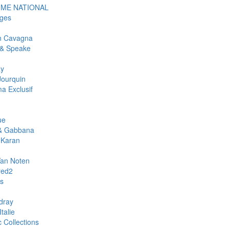
ME NATIONAL
ges
an Cavagna
& Speake
ay
Jourquin
a Exclusif
ue
& Gabbana
 Karan
Van Noten
red2
rs
dray
talie
c Collections