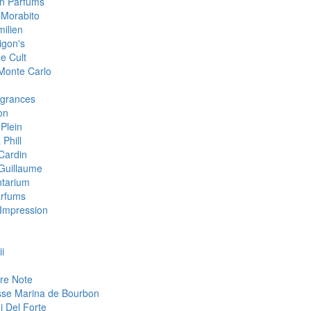
an Parfums
 Morabito
milien
igon's
e Cult
 Monte Carlo
grances
on
 Plein
 Phill
 Cardin
 Guillaume
tarium
arfums
Impression
i
re Note
sse Marina de Bourbon
i Del Forte