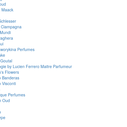
oud
a Maack
Schlesser
a Ciampagna
 Mundi
Paghera
ui
worykina Perfumes
ake
 Goutal
ogie by Lucien Ferrero Maitre Parfumeur
a's Flowers
o Banderas
 Visconti
s
que Perfumes
n Oud
a
ype