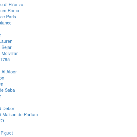
o di Firenze
mum Roma
ce Paris
stance
n
Lauren
 Bejar
Molvizar
 1795
 Al Atoor
ion
en
de Saba
n
d Debor
d Maison de Parfum
TO
 Piguet