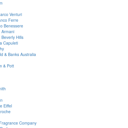
m
arco Venturi
anco Ferre
no Benessere
o Armani
 Beverly Hills
ta Capuleti
hy
ld & Banks Australia
 & Pott
ith
in
 Eiffel
roche
 Fragrance Company