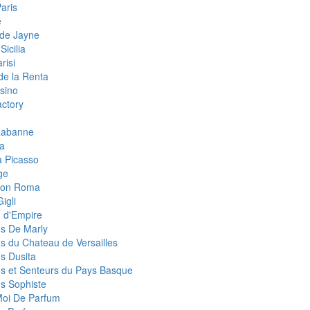
aris
e
de Jayne
Sicilia
risi
de la Renta
sino
ctory
Rabanne
a
 Picasso
ge
eon Roma
igli
 d'Empire
s De Marly
s du Chateau de Versailles
s Dusita
s et Senteurs du Pays Basque
s Sophiste
Moi De Parfum