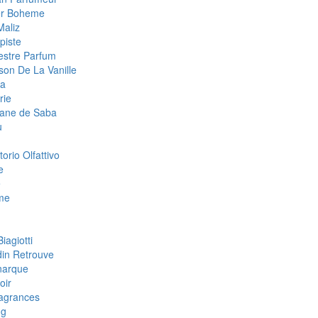
ier Boheme
Maliz
piste
estre Parfum
son De La Vanille
la
rie
tane de Saba
u
orio Olfattivo
e
e
me
iagiotti
din Retrouve
narque
oir
agrances
ng