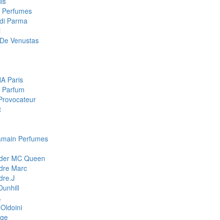
is
a Perfumes
di Parma
i
De Venustas
A Paris
 Parfum
Provocateur
t
amain Perfumes
nder MC Queen
dre Marc
dre.J
Dunhill
A
Oldoini
ge