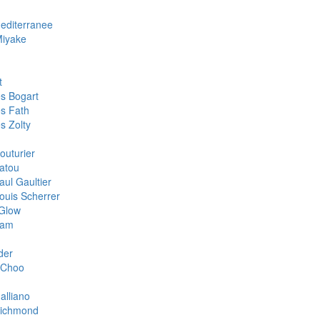
Mediterranee
Miyake
t
s Bogart
s Fath
s Zolty
outurier
atou
aul Gaultier
ouis Scherrer
Glow
oam
der
 Choo
alliano
Richmond