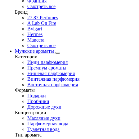
Франция
Смотреть все
Бренд
27 87 Perfumes
A Lab On Fire
Bvlgari
Hermes
Mancera
Смотреть все
Мужские ароматы
Категории
Инди-парфюмерия
Премиум ароматы
Нишевая парфюмерия
Винтажная парфюмерия
Восточная парфюмерия
Форматы
Подарки
Пробники
Дорожные духи
Концентрации
Масляные духи
Парфюмерная вода
Туалетная вода
Тип аромата