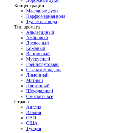
Дорожные духи
Концентрации
Масляные духи
Парфюмерная вода
Туалетная вода
Тип аромата
Альдегидный
Амбровый
Древесный
Кожаный
Ванильный
Мускусный
Грейпфрутовый
С запахом ладана
Лимонный
Мятный
Цветочный
Шоколадный
Смотреть все
Страна
Англия
Италия
ОАЭ
США
Турция