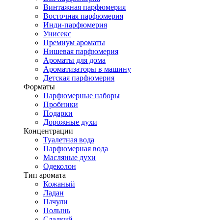
Винтажная парфюмерия
Восточная парфюмерия
Инди-парфюмерия
Унисекс
Премиум ароматы
Нишевая парфюмерия
Ароматы для дома
Ароматизаторы в машину
Детская парфюмерия
Форматы
Парфюмерные наборы
Пробники
Подарки
Дорожные духи
Концентрации
Туалетная вода
Парфюмерная вода
Масляные духи
Одеколон
Тип аромата
Кожаный
Ладан
Пачули
Полынь
Сладкий