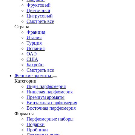
Фруктовый
Цветочный
Цитрусовый
Смотреть все
Страна
Франция
Италия
Турция
Испания
ОАЭ
США
Бахрейн
Смотреть все
Женские ароматы
Категории
Инди-парфюмерия
Нишевая парфюмерия
Премиум ароматы
Винтажная парфюмерия
Восточная парфюмерия
Форматы
Парфюмерные наборы
Подарки
Пробники