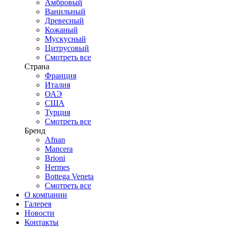
Амбровый
Ванильный
Древесный
Кожаный
Мускусный
Цитрусовый
Смотреть все
Страна
Франция
Италия
ОАЭ
США
Турция
Смотреть все
Бренд
Afnan
Mancera
Brioni
Hermes
Bottega Veneta
Смотреть все
О компании
Галерея
Новости
Контакты