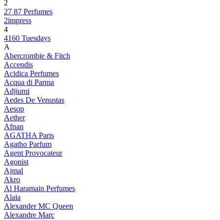
2
27 87 Perfumes
2impress
4
4160 Tuesdays
A
Abercrombie & Fitch
Accendis
Acidica Perfumes
Acqua di Parma
Adjiumi
Aedes De Venustas
Aesop
Aether
Afnan
AGATHA Paris
Agatho Parfum
Agent Provocateur
Agonist
Ajmal
Akro
Al Haramain Perfumes
Alaia
Alexander MC Queen
Alexandre Marc