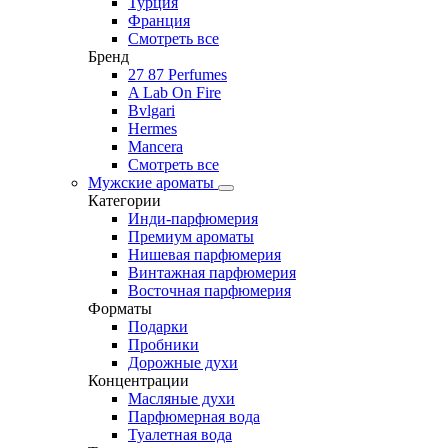
Турция
Франция
Смотреть все
Бренд
27 87 Perfumes
A Lab On Fire
Bvlgari
Hermes
Mancera
Смотреть все
Мужские ароматы
Категории
Инди-парфюмерия
Премиум ароматы
Нишевая парфюмерия
Винтажная парфюмерия
Восточная парфюмерия
Форматы
Подарки
Пробники
Дорожные духи
Концентрации
Масляные духи
Парфюмерная вода
Туалетная вода