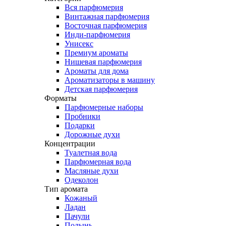
Вся парфюмерия
Винтажная парфюмерия
Восточная парфюмерия
Инди-парфюмерия
Унисекс
Премиум ароматы
Нишевая парфюмерия
Ароматы для дома
Ароматизаторы в машину
Детская парфюмерия
Форматы
Парфюмерные наборы
Пробники
Подарки
Дорожные духи
Концентрации
Туалетная вода
Парфюмерная вода
Масляные духи
Одеколон
Тип аромата
Кожаный
Ладан
Пачули
Полынь