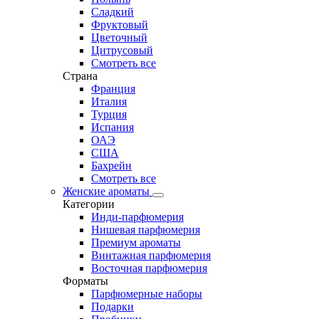
Сладкий
Фруктовый
Цветочный
Цитрусовый
Смотреть все
Страна
Франция
Италия
Турция
Испания
ОАЭ
США
Бахрейн
Смотреть все
Женские ароматы
Категории
Инди-парфюмерия
Нишевая парфюмерия
Премиум ароматы
Винтажная парфюмерия
Восточная парфюмерия
Форматы
Парфюмерные наборы
Подарки