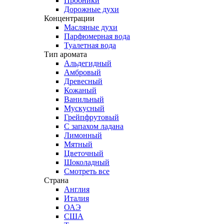
Пробники
Дорожные духи
Концентрации
Масляные духи
Парфюмерная вода
Туалетная вода
Тип аромата
Альдегидный
Амбровый
Древесный
Кожаный
Ванильный
Мускусный
Грейпфрутовый
С запахом ладана
Лимонный
Мятный
Цветочный
Шоколадный
Смотреть все
Страна
Англия
Италия
ОАЭ
США