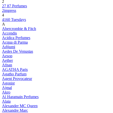
2
27 87 Perfumes
2impress
4
4160 Tuesdays
A
Abercrombie & Fitch
Accendis
Acidica Perfumes
Acqua di Parma
Adjiumi
Aedes De Venustas
Aesop
Aether
Afnan
AGATHA Paris
Agatho Parfum
Agent Provocateur
Agonist
Ajmal
Akro
Al Haramain Perfumes
Alaia
Alexander MC Queen
Alexandre Marc