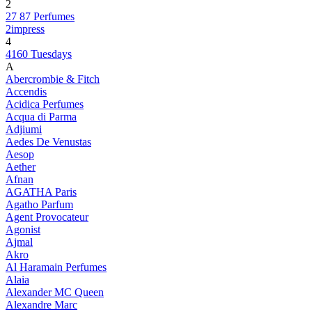
2
27 87 Perfumes
2impress
4
4160 Tuesdays
A
Abercrombie & Fitch
Accendis
Acidica Perfumes
Acqua di Parma
Adjiumi
Aedes De Venustas
Aesop
Aether
Afnan
AGATHA Paris
Agatho Parfum
Agent Provocateur
Agonist
Ajmal
Akro
Al Haramain Perfumes
Alaia
Alexander MC Queen
Alexandre Marc