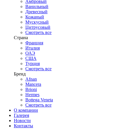
Амбровый
Ванильный
Древесный
Кожаный
Мускусный
Цитрусовый
Смотреть все
Страна
Франция
Италия
ОАЭ
США
Турция
Смотреть все
Бренд
Afnan
Mancera
Brioni
Hermes
Bottega Veneta
Смотреть все
О компании
Галерея
Новости
Контакты