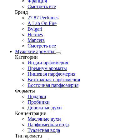
Франция
Смотреть все
Бренд
27 87 Perfumes
A Lab On Fire
Bvlgari
Hermes
Mancera
Смотреть все
Мужские ароматы
Категории
Инди-парфюмерия
Премиум ароматы
Нишевая парфюмерия
Винтажная парфюмерия
Восточная парфюмерия
Форматы
Подарки
Пробники
Дорожные духи
Концентрации
Масляные духи
Парфюмерная вода
Туалетная вода
Тип аромата