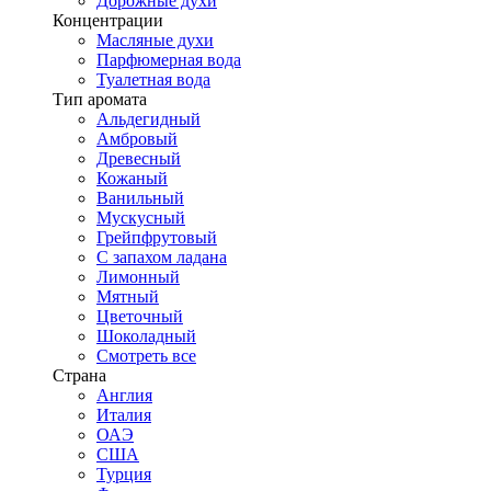
Дорожные духи
Концентрации
Масляные духи
Парфюмерная вода
Туалетная вода
Тип аромата
Альдегидный
Амбровый
Древесный
Кожаный
Ванильный
Мускусный
Грейпфрутовый
С запахом ладана
Лимонный
Мятный
Цветочный
Шоколадный
Смотреть все
Страна
Англия
Италия
ОАЭ
США
Турция