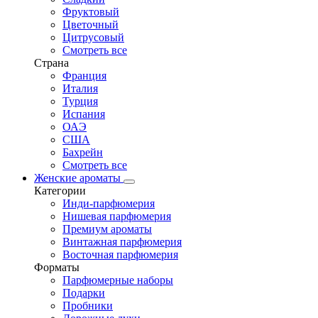
Фруктовый
Цветочный
Цитрусовый
Смотреть все
Страна
Франция
Италия
Турция
Испания
ОАЭ
США
Бахрейн
Смотреть все
Женские ароматы
Категории
Инди-парфюмерия
Нишевая парфюмерия
Премиум ароматы
Винтажная парфюмерия
Восточная парфюмерия
Форматы
Парфюмерные наборы
Подарки
Пробники