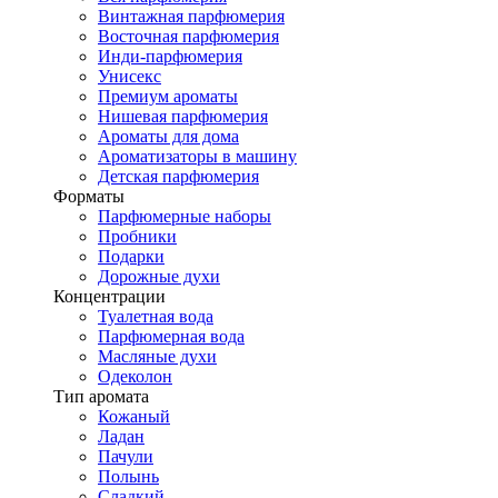
Винтажная парфюмерия
Восточная парфюмерия
Инди-парфюмерия
Унисекс
Премиум ароматы
Нишевая парфюмерия
Ароматы для дома
Ароматизаторы в машину
Детская парфюмерия
Форматы
Парфюмерные наборы
Пробники
Подарки
Дорожные духи
Концентрации
Туалетная вода
Парфюмерная вода
Масляные духи
Одеколон
Тип аромата
Кожаный
Ладан
Пачули
Полынь
Сладкий