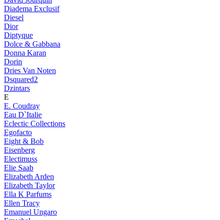
Diadema Exclusif
Diesel
Dior
Diptyque
Dolce & Gabbana
Donna Karan
Dorin
Dries Van Noten
Dsquared2
Dzintars
E
E. Coudray
Eau D`Italie
Eclectic Collections
Egofacto
Eight & Bob
Eisenberg
Electimuss
Elie Saab
Elizabeth Arden
Elizabeth Taylor
Ella K Parfums
Ellen Tracy
Emanuel Ungaro