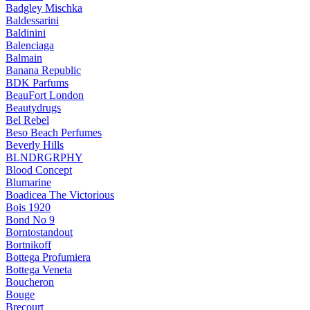
Badgley Mischka
Baldessarini
Baldinini
Balenciaga
Balmain
Banana Republic
BDK Parfums
BeauFort London
Beautydrugs
Bel Rebel
Beso Beach Perfumes
Beverly Hills
BLNDRGRPHY
Blood Concept
Blumarine
Boadicea The Victorious
Bois 1920
Bond No 9
Borntostandout
Bortnikoff
Bottega Profumiera
Bottega Veneta
Boucheron
Bouge
Brecourt