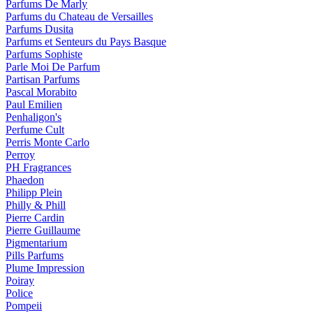
Parfums De Marly
Parfums du Chateau de Versailles
Parfums Dusita
Parfums et Senteurs du Pays Basque
Parfums Sophiste
Parle Moi De Parfum
Partisan Parfums
Pascal Morabito
Paul Emilien
Penhaligon's
Perfume Cult
Perris Monte Carlo
Perroy
PH Fragrances
Phaedon
Philipp Plein
Philly & Phill
Pierre Cardin
Pierre Guillaume
Pigmentarium
Pills Parfums
Plume Impression
Poiray
Police
Pompeii