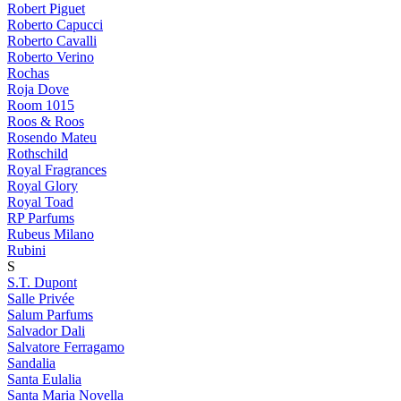
Robert Piguet
Roberto Capucci
Roberto Cavalli
Roberto Verino
Rochas
Roja Dove
Room 1015
Roos & Roos
Rosendo Mateu
Rothschild
Royal Fragrances
Royal Glory
Royal Toad
RP Parfums
Rubeus Milano
Rubini
S
S.T. Dupont
Salle Privée
Salum Parfums
Salvador Dali
Salvatore Ferragamo
Sandalia
Santa Eulalia
Santa Maria Novella