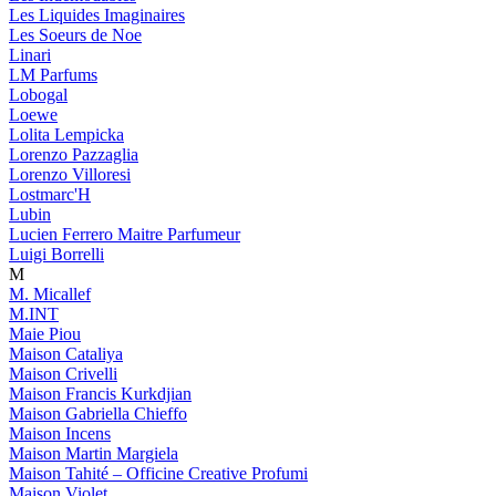
Les Liquides Imaginaires
Les Soeurs de Noe
Linari
LM Parfums
Lobogal
Loewe
Lolita Lempicka
Lorenzo Pazzaglia
Lorenzo Villoresi
Lostmarc'H
Lubin
Lucien Ferrero Maitre Parfumeur
Luigi Borrelli
M
M. Micallef
M.INT
Maie Piou
Maison Cataliya
Maison Crivelli
Maison Francis Kurkdjian
Maison Gabriella Chieffo
Maison Incens
Maison Martin Margiela
Maison Tahité – Officine Creative Profumi
Maison Violet