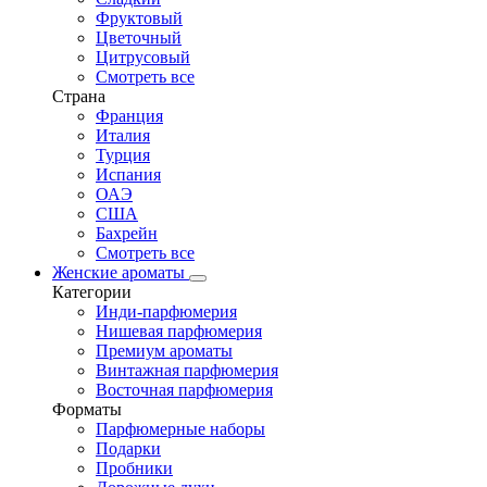
Фруктовый
Цветочный
Цитрусовый
Смотреть все
Страна
Франция
Италия
Турция
Испания
ОАЭ
США
Бахрейн
Смотреть все
Женские ароматы
Категории
Инди-парфюмерия
Нишевая парфюмерия
Премиум ароматы
Винтажная парфюмерия
Восточная парфюмерия
Форматы
Парфюмерные наборы
Подарки
Пробники