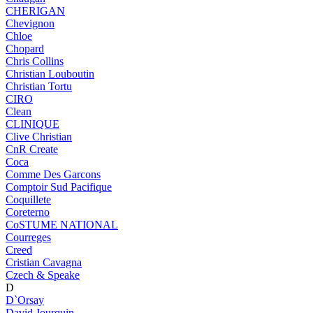
CHERIGAN
Chevignon
Chloe
Chopard
Chris Collins
Christian Louboutin
Christian Tortu
CIRO
Clean
CLINIQUE
Clive Christian
CnR Create
Coca
Comme Des Garcons
Comptoir Sud Pacifique
Coquillete
Coreterno
CoSTUME NATIONAL
Courreges
Creed
Cristian Cavagna
Czech & Speake
D
D`Orsay
David Jourquin