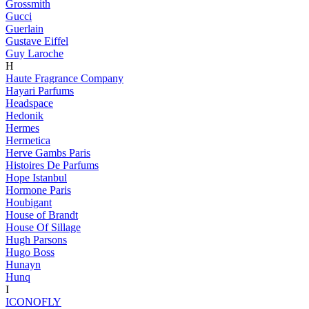
Grossmith
Gucci
Guerlain
Gustave Eiffel
Guy Laroche
H
Haute Fragrance Company
Hayari Parfums
Headspace
Hedonik
Hermes
Hermetica
Herve Gambs Paris
Histoires De Parfums
Hope Istanbul
Hormone Paris
Houbigant
House of Brandt
House Of Sillage
Hugh Parsons
Hugo Boss
Hunayn
Hunq
I
ICONOFLY