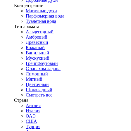
Дорожные духи
Концентрации
Масляные духи
Парфюмерная вода
Туалетная вода
Тип аромата
Альдегидный
Амбровый
Древесный
Кожаный
Ванильный
Мускусный
Грейпфрутовый
С запахом ладана
Лимонный
Мятный
Цветочный
Шоколадный
Смотреть все
Страна
Англия
Италия
ОАЭ
США
Турция