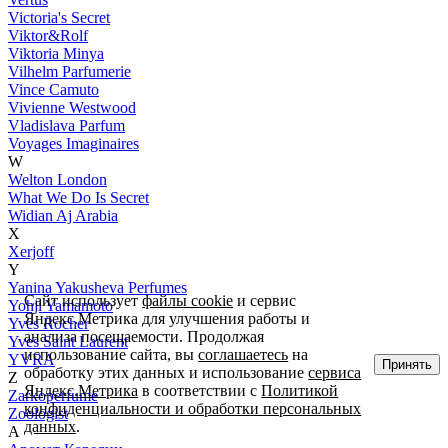
Victoria's Secret
Viktor&Rolf
Viktoria Minya
Vilhelm Parfumerie
Vince Camuto
Vivienne Westwood
Vladislava Parfum
Voyages Imaginaires
W
Welton London
What We Do Is Secret
Widian Aj Arabia
X
Xerjoff
Y
Yanina Yakusheva Perfumes
Сайт использует
файлы cookie
и сервис
Yohji Yamamoto
Яндекс.Метрика для улучшения работы и
Yves Rocher
анализа посещаемости. Продолжая
Yves Saint Laurent
использование сайта, вы
соглашаетесь
на
YVRA
Принять
обработку этих данных и использование
сервиса
Z
Яндекс.Метрика
в соответствии с
Политикой
Zarkoperfume
конфиденциальности и обработки персональных
Zoologist
данных
.
А