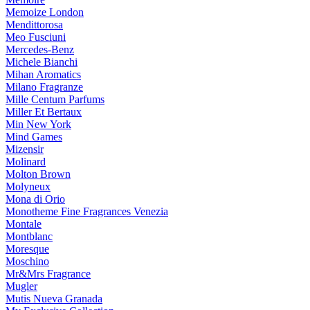
Memoize London
Mendittorosa
Meo Fusciuni
Mercedes-Benz
Michele Bianchi
Mihan Aromatics
Milano Fragranze
Mille Centum Parfums
Miller Et Bertaux
Min New York
Mind Games
Mizensir
Molinard
Molton Brown
Molyneux
Mona di Orio
Monotheme Fine Fragrances Venezia
Montale
Montblanc
Moresque
Moschino
Mr&Mrs Fragrance
Mugler
Mutis Nueva Granada