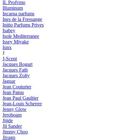
IL Profvmo
Illuminum
Incarna parfums
Ines de la Fressange
Initio Parfums Prives
Isabey
Isole Mediterranee
Issey Miyake
Iunx
J
J-Scent
Jacques Bogart
Jacques Fath
Jacques Zolty
Jaguar
Jean Couturier
Jean Patou
Jean Paul Gaultier
Jean-Louis Scherrer
Jenny Glow
Jeroboam
Jijide
Jil Sander
Jimmy Choo
Jivago