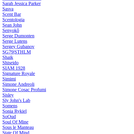
Sarah Jessica Parker
Sasva
Scent Bar
Scentologia
Sean John
Senyokô
Serge Dumonten
Serge Lutens
Sergey Gubanov
SG79|STHLM
Shaik
Shiseido
SIAM 1928
Signature Royale
Simimi
Simone Andreoli
Simone Cosac Profumi
Sisley
Sly John's Lab
Somens
Sonia Rykiel
SoOud
Soul Of Mine
Sous le Manteau
State Of Mind