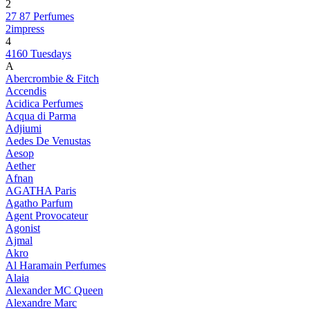
2
27 87 Perfumes
2impress
4
4160 Tuesdays
A
Abercrombie & Fitch
Accendis
Acidica Perfumes
Acqua di Parma
Adjiumi
Aedes De Venustas
Aesop
Aether
Afnan
AGATHA Paris
Agatho Parfum
Agent Provocateur
Agonist
Ajmal
Akro
Al Haramain Perfumes
Alaia
Alexander MC Queen
Alexandre Marc