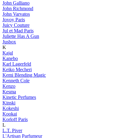
John Galliano
John Richmond
John Varvatos
Jovoy Paris
Juicy Couture
Jul et Mad Paris
Juliette Has A Gun
Jusbox
K
Kajal
Kanebo
Karl Lagerfeld
Keiko Mecheri
Kemi Blending Magic
Kenneth Cole
Kenzo
Kesma
Kinetic Perfumes
Kinski
Kokeshi
Kookai
Korloff Paris
L
L.T. Piver
L'Artisan Parfumeur