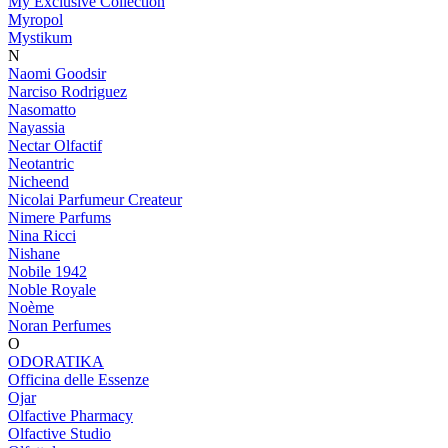
My Exclusive Collection
Myropol
Mystikum
N
Naomi Goodsir
Narciso Rodriguez
Nasomatto
Nayassia
Nectar Olfactif
Neotantric
Nicheend
Nicolai Parfumeur Createur
Nimere Parfums
Nina Ricci
Nishane
Nobile 1942
Noble Royale
Noème
Noran Perfumes
O
ODORATIKA
Officina delle Essenze
Ojar
Olfactive Pharmacy
Olfactive Studio