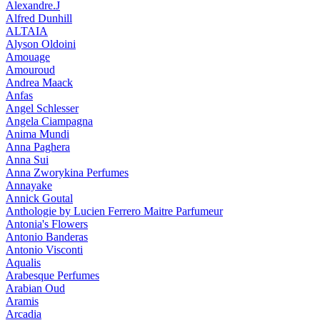
Alexandre.J
Alfred Dunhill
ALTAIA
Alyson Oldoini
Amouage
Amouroud
Andrea Maack
Anfas
Angel Schlesser
Angela Ciampagna
Anima Mundi
Anna Paghera
Anna Sui
Anna Zworykina Perfumes
Annayake
Annick Goutal
Anthologie by Lucien Ferrero Maitre Parfumeur
Antonia's Flowers
Antonio Banderas
Antonio Visconti
Aqualis
Arabesque Perfumes
Arabian Oud
Aramis
Arcadia