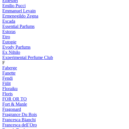
Emeshel
Emilio Pucci
Emmanuel Levain
Ermenegildo Zegna
Escada
Essential Parfums
Estoras
Etro
Eutopie
Evody Parfums
Ex Nihilo
Experimental Perfume Club
F
Faberge
Fanette
Fendi
Fiilit
Floraiku
Floris
FOR OR TO
Fort & Manle
Fragonard
Fragrance Du Bois
Francesca Bianchi
Francesca dell`Oro