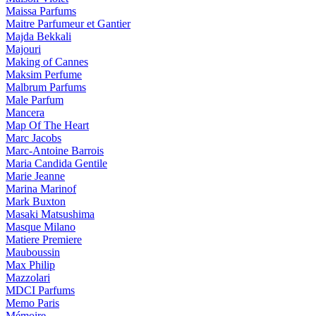
Maissa Parfums
Maitre Parfumeur et Gantier
Majda Bekkali
Majouri
Making of Cannes
Maksim Perfume
Malbrum Parfums
Male Parfum
Mancera
Map Of The Heart
Marc Jacobs
Marc-Antoine Barrois
Maria Candida Gentile
Marie Jeanne
Marina Marinof
Mark Buxton
Masaki Matsushima
Masque Milano
Matiere Premiere
Mauboussin
Max Philip
Mazzolari
MDCI Parfums
Memo Paris
Mémoire