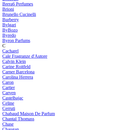
Brera6 Perfumes
Brioni
Brunello Cucinelli
Burberry
Bvlgari
ByBozo
Byredo
Byron Parfums
C
Cacharel
Cale Fragranze d'Autore
Calvin Klein
Carine Roitfeld
Carner Barcelona
Carolina Herrera
Caron
Cartier
Carven
Castelbajac
Celine
Cerruti
Chabaud Maison De Parfum
Chantal Thomass
Chase
Chaugan