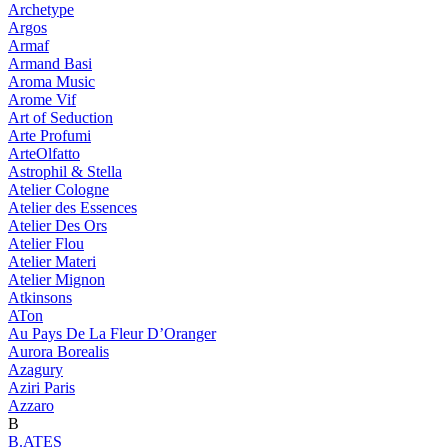
Archetype
Argos
Armaf
Armand Basi
Aroma Music
Arome Vif
Art of Seduction
Arte Profumi
ArteOlfatto
Astrophil & Stella
Atelier Cologne
Atelier des Essences
Atelier Des Ors
Atelier Flou
Atelier Materi
Atelier Mignon
Atkinsons
ATon
Au Pays De La Fleur D’Oranger
Aurora Borealis
Azagury
Aziri Paris
Azzaro
B
B.ATES