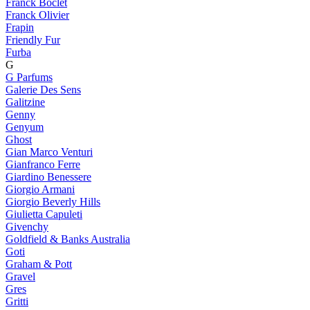
Franck Boclet
Franck Olivier
Frapin
Friendly Fur
Furba
G
G Parfums
Galerie Des Sens
Galitzine
Genny
Genyum
Ghost
Gian Marco Venturi
Gianfranco Ferre
Giardino Benessere
Giorgio Armani
Giorgio Beverly Hills
Giulietta Capuleti
Givenchy
Goldfield & Banks Australia
Goti
Graham & Pott
Gravel
Gres
Gritti