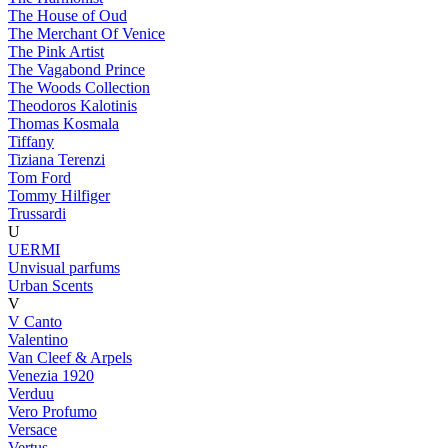
The House of Oud
The Merchant Of Venice
The Pink Artist
The Vagabond Prince
The Woods Collection
Theodoros Kalotinis
Thomas Kosmala
Tiffany
Tiziana Terenzi
Tom Ford
Tommy Hilfiger
Trussardi
U
UERMI
Unvisual parfums
Urban Scents
V
V Canto
Valentino
Van Cleef & Arpels
Venezia 1920
Verduu
Vero Profumo
Versace
Vertus