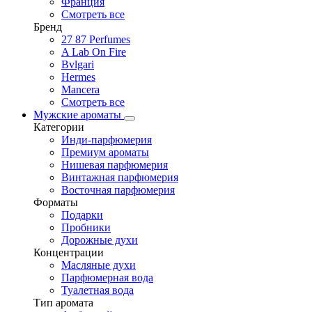
Франция
Смотреть все
Бренд
27 87 Perfumes
A Lab On Fire
Bvlgari
Hermes
Mancera
Смотреть все
Мужские ароматы
Категории
Инди-парфюмерия
Премиум ароматы
Нишевая парфюмерия
Винтажная парфюмерия
Восточная парфюмерия
Форматы
Подарки
Пробники
Дорожные духи
Концентрации
Масляные духи
Парфюмерная вода
Туалетная вода
Тип аромата