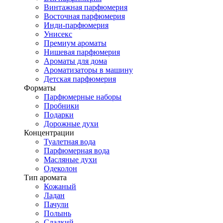
Винтажная парфюмерия
Восточная парфюмерия
Инди-парфюмерия
Унисекс
Премиум ароматы
Нишевая парфюмерия
Ароматы для дома
Ароматизаторы в машину
Детская парфюмерия
Форматы
Парфюмерные наборы
Пробники
Подарки
Дорожные духи
Концентрации
Туалетная вода
Парфюмерная вода
Масляные духи
Одеколон
Тип аромата
Кожаный
Ладан
Пачули
Полынь
Сладкий