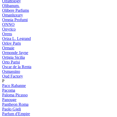
Olfattology
Olibanum.
Olibere Parfums
Omanluxury
Omnia Profumi
ONNO
Onyrico
Orens
Oriza L. Legrand
Orlov Paris
Ormaie
Ormonde Jayne
Ortigia Sicilia
Orto Parisi
Oscar de la Renta
Osmassino
Oud Factory
P
Paco Rabanne
Pacoma
Paloma Picasso
Panouge
Pantheon Roma
Paolo Gigli
Parfum d'Empire