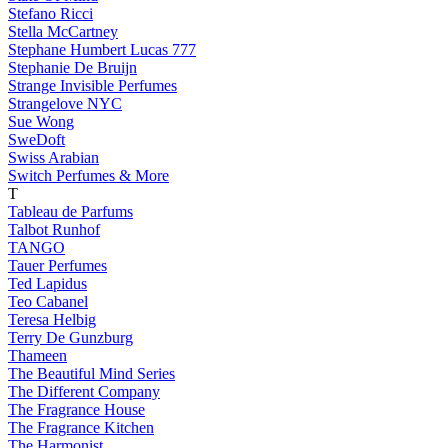
Stefano Ricci
Stella McCartney
Stephane Humbert Lucas 777
Stephanie De Bruijn
Strange Invisible Perfumes
Strangelove NYC
Sue Wong
SweDoft
Swiss Arabian
Switch Perfumes & More
T
Tableau de Parfums
Talbot Runhof
TANGO
Tauer Perfumes
Ted Lapidus
Teo Cabanel
Teresa Helbig
Terry De Gunzburg
Thameen
The Beautiful Mind Series
The Different Company
The Fragrance House
The Fragrance Kitchen
The Harmonist