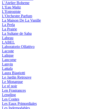
L'Atelier Boheme
L'Eau Maliz
L'Entropiste
L'Orchestre Parfum
La Maison De La Vanille
La Perla
La Prairie
La Sultane de Saba
Labeau
LABEL
Laboratorio Olfattivo
Lacoste
Lalique
Lancome
Lanvin
Lattafa
Laura Biagiotti
Le Jardin Retrouve
Le Monarque
Le ré noir
Len Fragrances
Lengling
Les Contes
Les Eaux Primordiales
Les Indemodables