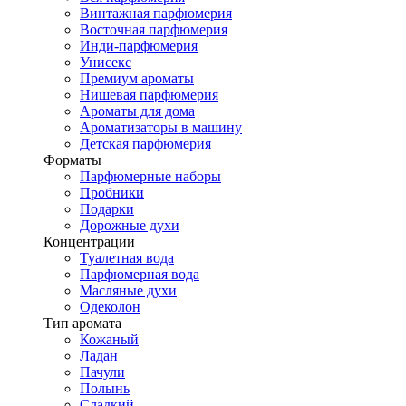
Винтажная парфюмерия
Восточная парфюмерия
Инди-парфюмерия
Унисекс
Премиум ароматы
Нишевая парфюмерия
Ароматы для дома
Ароматизаторы в машину
Детская парфюмерия
Форматы
Парфюмерные наборы
Пробники
Подарки
Дорожные духи
Концентрации
Туалетная вода
Парфюмерная вода
Масляные духи
Одеколон
Тип аромата
Кожаный
Ладан
Пачули
Полынь
Сладкий