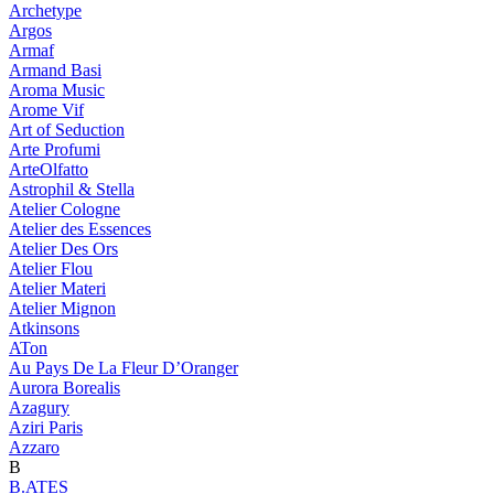
Archetype
Argos
Armaf
Armand Basi
Aroma Music
Arome Vif
Art of Seduction
Arte Profumi
ArteOlfatto
Astrophil & Stella
Atelier Cologne
Atelier des Essences
Atelier Des Ors
Atelier Flou
Atelier Materi
Atelier Mignon
Atkinsons
ATon
Au Pays De La Fleur D’Oranger
Aurora Borealis
Azagury
Aziri Paris
Azzaro
B
B.ATES