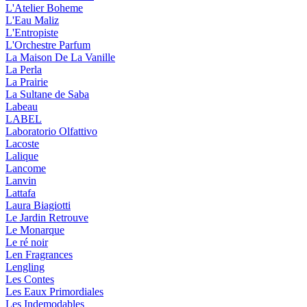
L'Atelier Boheme
L'Eau Maliz
L'Entropiste
L'Orchestre Parfum
La Maison De La Vanille
La Perla
La Prairie
La Sultane de Saba
Labeau
LABEL
Laboratorio Olfattivo
Lacoste
Lalique
Lancome
Lanvin
Lattafa
Laura Biagiotti
Le Jardin Retrouve
Le Monarque
Le ré noir
Len Fragrances
Lengling
Les Contes
Les Eaux Primordiales
Les Indemodables