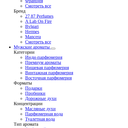
Франция
Смотреть все
Бренд
27 87 Perfumes
A Lab On Fire
Bvlgari
Hermes
Mancera
Смотреть все
Мужские ароматы
Категории
Инди-парфюмерия
Премиум ароматы
Нишевая парфюмерия
Винтажная парфюмерия
Восточная парфюмерия
Форматы
Подарки
Пробники
Дорожные духи
Концентрации
Масляные духи
Парфюмерная вода
Туалетная вода
Тип аромата