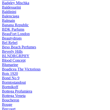
Badgley Mischka
Baldessarini
Baldinini
Balenciaga
Balmain
Banana Republic
BDK Parfums
BeauFort London
Beautydrugs
Bel Rebel
Beso Beach Perfumes
Beverly Hills
BLNDRGRPHY
Blood Concept
Blumarine
Boadicea The Victorious
Bois 1920
Bond No 9
Borntostandout
Bortnikoff
Bottega Profumiera
Bottega Veneta
Boucheron
Bouge
Brecourt