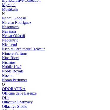
My Exclusive Collection
Myropol
Mystikum
N
Naomi Goodsir
Narciso Rodriguez
Nasomatto
Nayassia
Nectar Olfactif
Neotantric
Nicheend
Nicolai Parfumeur Createur
Nimere Parfums
Nina Ricci
Nishane
Nobile 1942
Noble Royale
Noème
Noran Perfumes
O
ODORATIKA
Officina delle Essenze
Ojar
Olfactive Pharmacy
Olfactive Studio