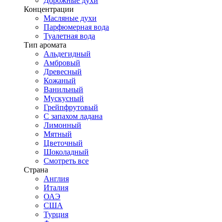
Дорожные духи
Концентрации
Масляные духи
Парфюмерная вода
Туалетная вода
Тип аромата
Альдегидный
Амбровый
Древесный
Кожаный
Ванильный
Мускусный
Грейпфрутовый
С запахом ладана
Лимонный
Мятный
Цветочный
Шоколадный
Смотреть все
Страна
Англия
Италия
ОАЭ
США
Турция