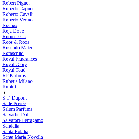
Robert Piguet
Roberto Capucci
Roberto Cavalli
Roberto Verino
Rochas
Roja Dove
Room 1015
Roos & Roos
Rosendo Mateu
Rothschild
Royal Fragrances
Royal Glory
Royal Toad
RP Parfums
Rubeus Milano
Rubini
S
S.T. Dupont
Salle Privée
Salum Parfums
Salvador Dali
Salvatore Ferragamo
Sandalia
Santa Eulalia
Santa Maria Novella