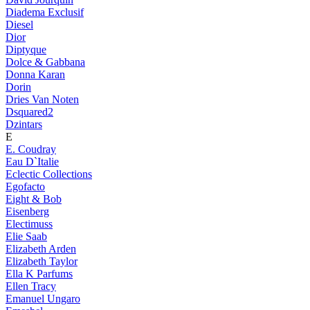
Diadema Exclusif
Diesel
Dior
Diptyque
Dolce & Gabbana
Donna Karan
Dorin
Dries Van Noten
Dsquared2
Dzintars
E
E. Coudray
Eau D`Italie
Eclectic Collections
Egofacto
Eight & Bob
Eisenberg
Electimuss
Elie Saab
Elizabeth Arden
Elizabeth Taylor
Ella K Parfums
Ellen Tracy
Emanuel Ungaro