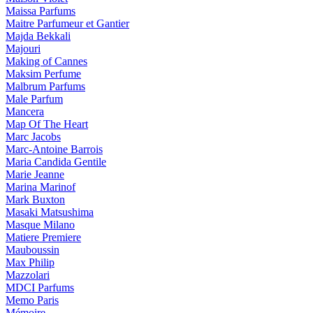
Maissa Parfums
Maitre Parfumeur et Gantier
Majda Bekkali
Majouri
Making of Cannes
Maksim Perfume
Malbrum Parfums
Male Parfum
Mancera
Map Of The Heart
Marc Jacobs
Marc-Antoine Barrois
Maria Candida Gentile
Marie Jeanne
Marina Marinof
Mark Buxton
Masaki Matsushima
Masque Milano
Matiere Premiere
Mauboussin
Max Philip
Mazzolari
MDCI Parfums
Memo Paris
Mémoire