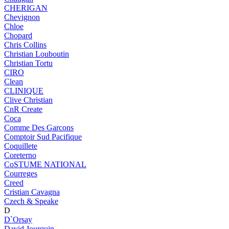
CHERIGAN
Chevignon
Chloe
Chopard
Chris Collins
Christian Louboutin
Christian Tortu
CIRO
Clean
CLINIQUE
Clive Christian
CnR Create
Coca
Comme Des Garcons
Comptoir Sud Pacifique
Coquillete
Coreterno
CoSTUME NATIONAL
Courreges
Creed
Cristian Cavagna
Czech & Speake
D
D`Orsay
David Jourquin