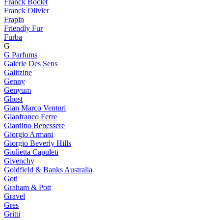
Franck Boclet
Franck Olivier
Frapin
Friendly Fur
Furba
G
G Parfums
Galerie Des Sens
Galitzine
Genny
Genyum
Ghost
Gian Marco Venturi
Gianfranco Ferre
Giardino Benessere
Giorgio Armani
Giorgio Beverly Hills
Giulietta Capuleti
Givenchy
Goldfield & Banks Australia
Goti
Graham & Pott
Gravel
Gres
Gritti