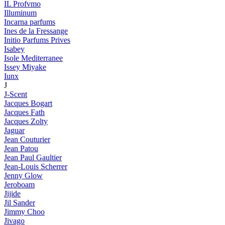
IL Profvmo
Illuminum
Incarna parfums
Ines de la Fressange
Initio Parfums Prives
Isabey
Isole Mediterranee
Issey Miyake
Iunx
J
J-Scent
Jacques Bogart
Jacques Fath
Jacques Zolty
Jaguar
Jean Couturier
Jean Patou
Jean Paul Gaultier
Jean-Louis Scherrer
Jenny Glow
Jeroboam
Jijide
Jil Sander
Jimmy Choo
Jivago