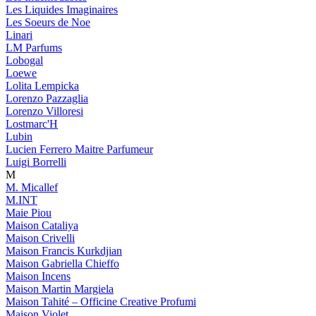
Les Liquides Imaginaires
Les Soeurs de Noe
Linari
LM Parfums
Lobogal
Loewe
Lolita Lempicka
Lorenzo Pazzaglia
Lorenzo Villoresi
Lostmarc'H
Lubin
Lucien Ferrero Maitre Parfumeur
Luigi Borrelli
M
M. Micallef
M.INT
Maie Piou
Maison Cataliya
Maison Crivelli
Maison Francis Kurkdjian
Maison Gabriella Chieffo
Maison Incens
Maison Martin Margiela
Maison Tahité – Officine Creative Profumi
Maison Violet