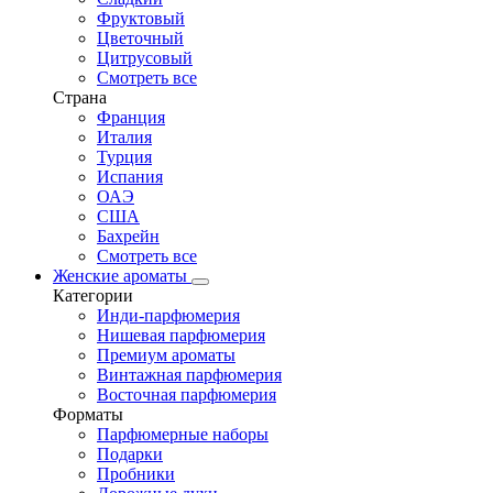
Фруктовый
Цветочный
Цитрусовый
Смотреть все
Страна
Франция
Италия
Турция
Испания
ОАЭ
США
Бахрейн
Смотреть все
Женские ароматы
Категории
Инди-парфюмерия
Нишевая парфюмерия
Премиум ароматы
Винтажная парфюмерия
Восточная парфюмерия
Форматы
Парфюмерные наборы
Подарки
Пробники