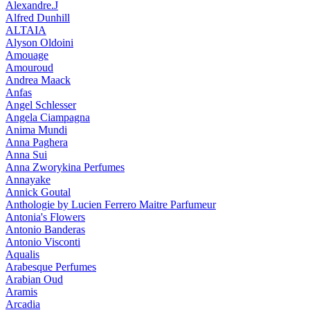
Alexandre.J
Alfred Dunhill
ALTAIA
Alyson Oldoini
Amouage
Amouroud
Andrea Maack
Anfas
Angel Schlesser
Angela Ciampagna
Anima Mundi
Anna Paghera
Anna Sui
Anna Zworykina Perfumes
Annayake
Annick Goutal
Anthologie by Lucien Ferrero Maitre Parfumeur
Antonia's Flowers
Antonio Banderas
Antonio Visconti
Aqualis
Arabesque Perfumes
Arabian Oud
Aramis
Arcadia