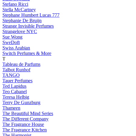
Stefano Ricci
Stella McCartney
Stephane Humbert Lucas 777
Stephanie De Bruijn
Strange Invisible Perfumes
Strangelove NYC
Sue Wong
SweDoft
Swiss Arabian
Switch Perfumes & More
T
Tableau de Parfums
Talbot Runhof
TANGO
Tauer Perfumes
Ted Lapidus
Teo Cabanel
Teresa Helbig
Terry De Gunzburg
Thameen
The Beautiful Mind Series
The Different Company
The Fragrance House
The Fragrance Kitchen
The Harmonist