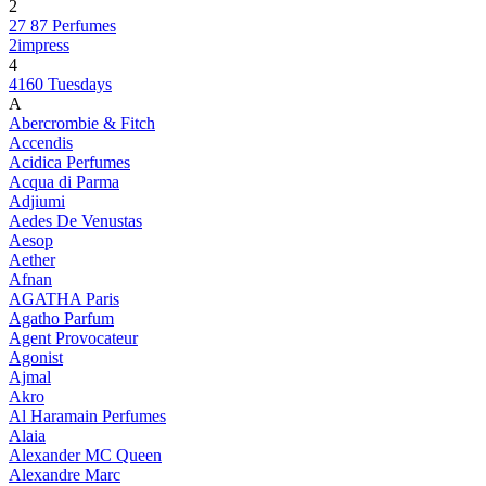
2
27 87 Perfumes
2impress
4
4160 Tuesdays
A
Abercrombie & Fitch
Accendis
Acidica Perfumes
Acqua di Parma
Adjiumi
Aedes De Venustas
Aesop
Aether
Afnan
AGATHA Paris
Agatho Parfum
Agent Provocateur
Agonist
Ajmal
Akro
Al Haramain Perfumes
Alaia
Alexander MC Queen
Alexandre Marc