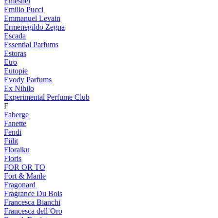
Emeshel
Emilio Pucci
Emmanuel Levain
Ermenegildo Zegna
Escada
Essential Parfums
Estoras
Etro
Eutopie
Evody Parfums
Ex Nihilo
Experimental Perfume Club
F
Faberge
Fanette
Fendi
Fiilit
Floraiku
Floris
FOR OR TO
Fort & Manle
Fragonard
Fragrance Du Bois
Francesca Bianchi
Francesca dell`Oro