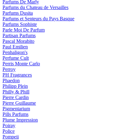
Parfums De Marly
Parfums du Chateau de Versailles
Parfums Dusita
Parfums et Senteurs du Pays Basque
Parfums Sophiste
Parle Moi De Parfum
Partisan Parfums
Pascal Morabito
Paul Emilien
Penhaligon's
Perfume Cult
Perris Monte Carlo
Perroy
PH Fragrances
Phaedon
Philipp Plein
Philly & Phill
Pierre Cardin
Pierre Guillaume
Pigmentarium
Pills Parfums
Plume Impression
Poiray
Police
Pompeii