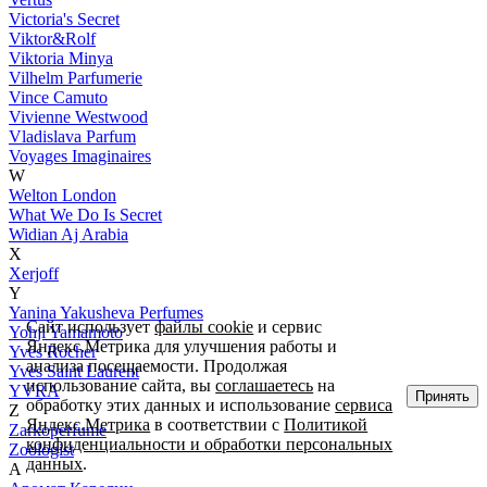
Victoria's Secret
Viktor&Rolf
Viktoria Minya
Vilhelm Parfumerie
Vince Camuto
Vivienne Westwood
Vladislava Parfum
Voyages Imaginaires
W
Welton London
What We Do Is Secret
Widian Aj Arabia
X
Xerjoff
Y
Yanina Yakusheva Perfumes
Сайт использует
файлы cookie
и сервис
Yohji Yamamoto
Яндекс.Метрика для улучшения работы и
Yves Rocher
анализа посещаемости. Продолжая
Yves Saint Laurent
использование сайта, вы
соглашаетесь
на
YVRA
Принять
обработку этих данных и использование
сервиса
Z
Яндекс.Метрика
в соответствии с
Политикой
Zarkoperfume
конфиденциальности и обработки персональных
Zoologist
данных
.
А