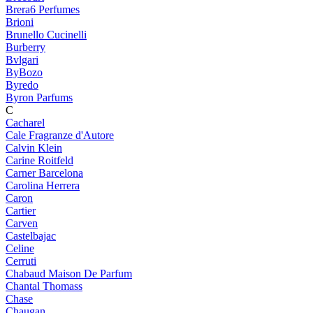
Brera6 Perfumes
Brioni
Brunello Cucinelli
Burberry
Bvlgari
ByBozo
Byredo
Byron Parfums
C
Cacharel
Cale Fragranze d'Autore
Calvin Klein
Carine Roitfeld
Carner Barcelona
Carolina Herrera
Caron
Cartier
Carven
Castelbajac
Celine
Cerruti
Chabaud Maison De Parfum
Chantal Thomass
Chase
Chaugan