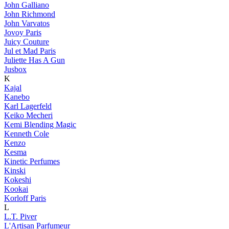
John Galliano
John Richmond
John Varvatos
Jovoy Paris
Juicy Couture
Jul et Mad Paris
Juliette Has A Gun
Jusbox
K
Kajal
Kanebo
Karl Lagerfeld
Keiko Mecheri
Kemi Blending Magic
Kenneth Cole
Kenzo
Kesma
Kinetic Perfumes
Kinski
Kokeshi
Kookai
Korloff Paris
L
L.T. Piver
L'Artisan Parfumeur