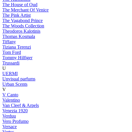
The House of Oud
The Merchant Of Venice
The Pink Artist
The Vagabond Prince
The Woods Collection
Theodoros Kalotinis
Thomas Kosmala
Tiffany
Tiziana Terenzi
Tom Ford
Tommy Hilfiger
Trussardi
U
UERMI
Unvisual parfums
Urban Scents
V
V Canto
Valentino
Van Cleef & Arpels
Venezia 1920
Verduu
Vero Profumo
Versace
Vertus