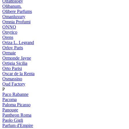
Olfattology
Olibanum.
Olibere Parfums
Omanluxury
Omnia Profumi
ONNO
Onyrico
Orens
Oriza L. Legrand
Orlov Paris
Ormaie
Ormonde Jayne
Ortigia Sicilia
Orto Parisi
Oscar de la Renta
Osmassino
Oud Factory
P
Paco Rabanne
Pacoma
Paloma Picasso
Panouge
Pantheon Roma
Paolo Gigli
Parfum d'Empire