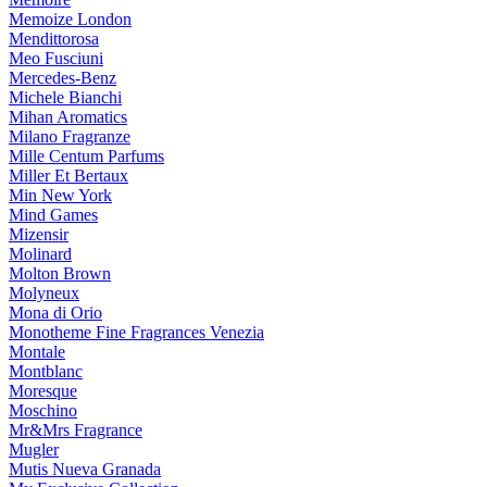
Memoize London
Mendittorosa
Meo Fusciuni
Mercedes-Benz
Michele Bianchi
Mihan Aromatics
Milano Fragranze
Mille Centum Parfums
Miller Et Bertaux
Min New York
Mind Games
Mizensir
Molinard
Molton Brown
Molyneux
Mona di Orio
Monotheme Fine Fragrances Venezia
Montale
Montblanc
Moresque
Moschino
Mr&Mrs Fragrance
Mugler
Mutis Nueva Granada