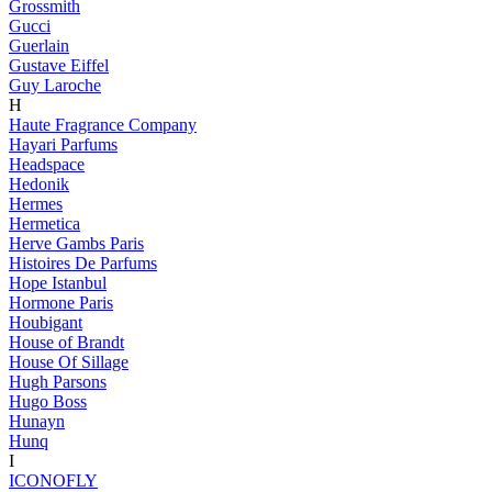
Grossmith
Gucci
Guerlain
Gustave Eiffel
Guy Laroche
H
Haute Fragrance Company
Hayari Parfums
Headspace
Hedonik
Hermes
Hermetica
Herve Gambs Paris
Histoires De Parfums
Hope Istanbul
Hormone Paris
Houbigant
House of Brandt
House Of Sillage
Hugh Parsons
Hugo Boss
Hunayn
Hunq
I
ICONOFLY