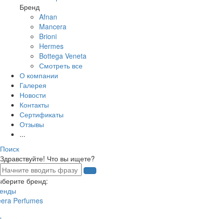
Бренд
Afnan
Mancera
Brioni
Hermes
Bottega Veneta
Смотреть все
О компании
Галерея
Новости
Контакты
Сертификаты
Отзывы
...
Поиск
Здравствуйте! Что вы ищете?
ыберите бренд:
ренды
eera Perfumes