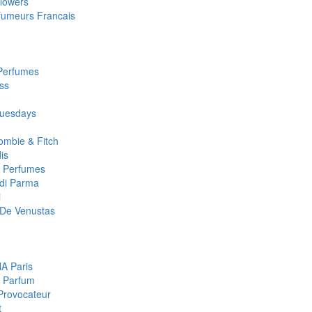
lowers
fumeurs Francais
Perfumes
ss
uesdays
ombie & Fitch
is
a Perfumes
di Parma
i
De Venustas
A Paris
 Parfum
Provocateur
t