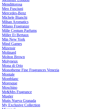
Mendittorosa
Meo Fusciuni
Mercedes-Benz
Michele Bianchi
Mihan Aromatics
Milano Fragranze
Mille Centum Parfums
Miller Et Bertaux
Min New York
Mind Games
Mizensir
Molinard
Molton Brown
Molyneux
Mona di Orio
Monotheme Fine Fragrances Venezia
Montale
Montblanc
Moresque
Moschino
Mr&Mrs Fragrance
Mugler
Mutis Nueva Granada
My Exclusive Collection