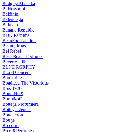
Badgley Mischka
Baldessarini
Baldinini
Balenciaga
Balmain
Banana Republic
BDK Parfums
BeauFort London
Beautydrugs
Bel Rebel
Beso Beach Perfumes
Beverly Hills
BLNDRGRPHY
Blood Concept
Blumarine
Boadicea The Victorious
Bois 1920
Bond No 9
Bortnikoff
Bottega Profumiera
Bottega Veneta
Boucheron
Bouge
Brecourt
Brera6 Perfumes