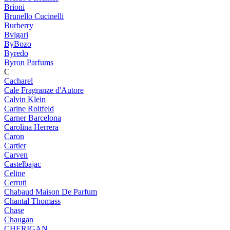
Brioni
Brunello Cucinelli
Burberry
Bvlgari
ByBozo
Byredo
Byron Parfums
C
Cacharel
Cale Fragranze d'Autore
Calvin Klein
Carine Roitfeld
Carner Barcelona
Carolina Herrera
Caron
Cartier
Carven
Castelbajac
Celine
Cerruti
Chabaud Maison De Parfum
Chantal Thomass
Chase
Chaugan
CHERIGAN