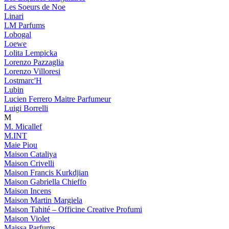
Les Soeurs de Noe
Linari
LM Parfums
Lobogal
Loewe
Lolita Lempicka
Lorenzo Pazzaglia
Lorenzo Villoresi
Lostmarc'H
Lubin
Lucien Ferrero Maitre Parfumeur
Luigi Borrelli
M
M. Micallef
M.INT
Maie Piou
Maison Cataliya
Maison Crivelli
Maison Francis Kurkdjian
Maison Gabriella Chieffo
Maison Incens
Maison Martin Margiela
Maison Tahité – Officine Creative Profumi
Maison Violet
Maissa Parfums