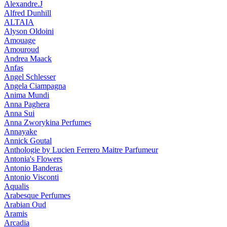
Alexandre.J
Alfred Dunhill
ALTAIA
Alyson Oldoini
Amouage
Amouroud
Andrea Maack
Anfas
Angel Schlesser
Angela Ciampagna
Anima Mundi
Anna Paghera
Anna Sui
Anna Zworykina Perfumes
Annayake
Annick Goutal
Anthologie by Lucien Ferrero Maitre Parfumeur
Antonia's Flowers
Antonio Banderas
Antonio Visconti
Aqualis
Arabesque Perfumes
Arabian Oud
Aramis
Arcadia