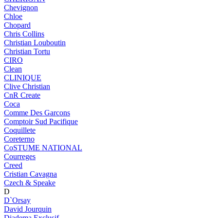
Chevignon
Chloe
Chopard
Chris Collins
Christian Louboutin
Christian Tortu
CIRO
Clean
CLINIQUE
Clive Christian
CnR Create
Coca
Comme Des Garcons
Comptoir Sud Pacifique
Coquillete
Coreterno
CoSTUME NATIONAL
Courreges
Creed
Cristian Cavagna
Czech & Speake
D
D`Orsay
David Jourquin
Diadema Exclusif