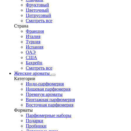
Фруктовый
Цветочный
Цитрусовый
Смотреть все
Страна
Франция
Италия
Турция
Испания
ОАЭ
США
Бахрейн
Смотреть все
Женские ароматы
Категории
Инди-парфюмерия
Нишевая парфюмерия
Премиум ароматы
Винтажная парфюмерия
Восточная парфюмерия
Форматы
Парфюмерные наборы
Подарки
Пробники