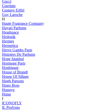
Gucci
Guerlain
Gustave Eiffel
Guy Laroche
H
Haute Fragrance Company
Hayari Parfums
Headspace
Hedonik
Hermes
Hermetica
Herve Gambs Paris
Histoires De Parfums
Hope Istanbul
Hormone Paris
Houbigant
House of Brandt
House Of Sillage
Hugh Parsons
Hugo Boss
Hunayn
Hunq
I
ICONOFLY
IL Profvmo