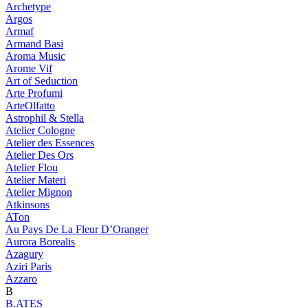
Archetype
Argos
Armaf
Armand Basi
Aroma Music
Arome Vif
Art of Seduction
Arte Profumi
ArteOlfatto
Astrophil & Stella
Atelier Cologne
Atelier des Essences
Atelier Des Ors
Atelier Flou
Atelier Materi
Atelier Mignon
Atkinsons
ATon
Au Pays De La Fleur D’Oranger
Aurora Borealis
Azagury
Aziri Paris
Azzaro
B
B.ATES