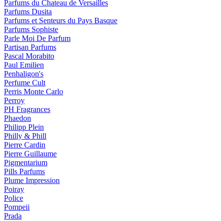
Parfums du Chateau de Versailles
Parfums Dusita
Parfums et Senteurs du Pays Basque
Parfums Sophiste
Parle Moi De Parfum
Partisan Parfums
Pascal Morabito
Paul Emilien
Penhaligon's
Perfume Cult
Perris Monte Carlo
Perroy
PH Fragrances
Phaedon
Philipp Plein
Philly & Phill
Pierre Cardin
Pierre Guillaume
Pigmentarium
Pills Parfums
Plume Impression
Poiray
Police
Pompeii
Prada