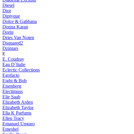
Diesel
Dior
Diptyque
Dolce & Gabbana
Donna Karan
Dorin
Dries Van Noten
Dsquared2
Dzintars
E
E. Coudray
Eau D`Italie
Eclectic Collections
Egofacto
Eight & Bob
Eisenberg
Electimuss
Elie Saab
Elizabeth Arden
Elizabeth Taylor
Ella K Parfums
Ellen Tracy
Emanuel Ungaro
Emeshel