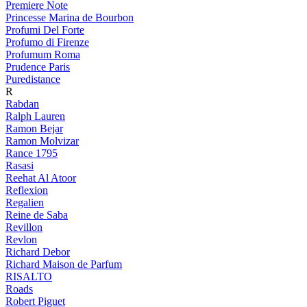
Premiere Note
Princesse Marina de Bourbon
Profumi Del Forte
Profumo di Firenze
Profumum Roma
Prudence Paris
Puredistance
R
Rabdan
Ralph Lauren
Ramon Bejar
Ramon Molvizar
Rance 1795
Rasasi
Reehat Al Atoor
Reflexion
Regalien
Reine de Saba
Revillon
Revlon
Richard Debor
Richard Maison de Parfum
RISALTO
Roads
Robert Piguet