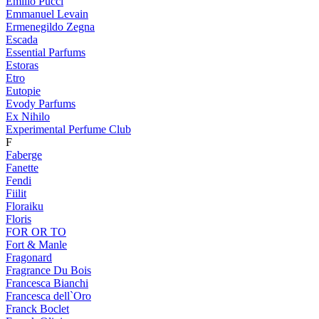
Emilio Pucci
Emmanuel Levain
Ermenegildo Zegna
Escada
Essential Parfums
Estoras
Etro
Eutopie
Evody Parfums
Ex Nihilo
Experimental Perfume Club
F
Faberge
Fanette
Fendi
Fiilit
Floraiku
Floris
FOR OR TO
Fort & Manle
Fragonard
Fragrance Du Bois
Francesca Bianchi
Francesca dell`Oro
Franck Boclet