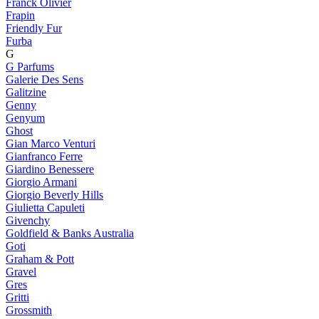
Franck Olivier
Frapin
Friendly Fur
Furba
G
G Parfums
Galerie Des Sens
Galitzine
Genny
Genyum
Ghost
Gian Marco Venturi
Gianfranco Ferre
Giardino Benessere
Giorgio Armani
Giorgio Beverly Hills
Giulietta Capuleti
Givenchy
Goldfield & Banks Australia
Goti
Graham & Pott
Gravel
Gres
Gritti
Grossmith