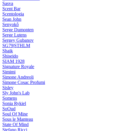
Sasva
Scent Bar
Scentologia
Sean John
Senyokô
Serge Dumonten
Serge Lutens
Sergey Gubanov
SG79|STHLM
Shaik
Shiseido
SIAM 1928
Signature Royale
Simimi
Simone Andreoli
Simone Cosac Profumi
Sisley
Sly John's Lab
Somens
Sonia Rykiel
SoOud
Soul Of Mine
Sous le Manteau
State Of Mind
Stefano Ricci