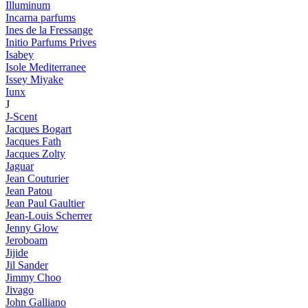
Illuminum
Incarna parfums
Ines de la Fressange
Initio Parfums Prives
Isabey
Isole Mediterranee
Issey Miyake
Iunx
J
J-Scent
Jacques Bogart
Jacques Fath
Jacques Zolty
Jaguar
Jean Couturier
Jean Patou
Jean Paul Gaultier
Jean-Louis Scherrer
Jenny Glow
Jeroboam
Jijide
Jil Sander
Jimmy Choo
Jivago
John Galliano