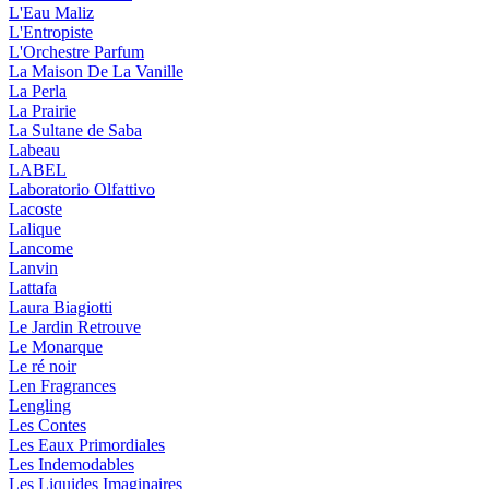
L'Eau Maliz
L'Entropiste
L'Orchestre Parfum
La Maison De La Vanille
La Perla
La Prairie
La Sultane de Saba
Labeau
LABEL
Laboratorio Olfattivo
Lacoste
Lalique
Lancome
Lanvin
Lattafa
Laura Biagiotti
Le Jardin Retrouve
Le Monarque
Le ré noir
Len Fragrances
Lengling
Les Contes
Les Eaux Primordiales
Les Indemodables
Les Liquides Imaginaires