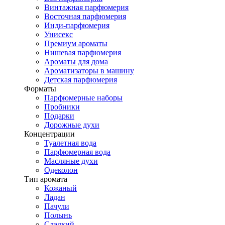
Винтажная парфюмерия
Восточная парфюмерия
Инди-парфюмерия
Унисекс
Премиум ароматы
Нишевая парфюмерия
Ароматы для дома
Ароматизаторы в машину
Детская парфюмерия
Форматы
Парфюмерные наборы
Пробники
Подарки
Дорожные духи
Концентрации
Туалетная вода
Парфюмерная вода
Масляные духи
Одеколон
Тип аромата
Кожаный
Ладан
Пачули
Полынь
Сладкий