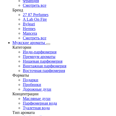
Франция
Смотреть все
Бренд
27 87 Perfumes
A Lab On Fire
Bvlgari
Hermes
Mancera
Смотреть все
Мужские ароматы
Категории
Инди-парфюмерия
Премиум ароматы
Нишевая парфюмерия
Винтажная парфюмерия
Восточная парфюмерия
Форматы
Подарки
Пробники
Дорожные духи
Концентрации
Масляные духи
Парфюмерная вода
Туалетная вода
Тип аромата