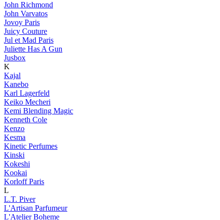
John Richmond
John Varvatos
Jovoy Paris
Juicy Couture
Jul et Mad Paris
Juliette Has A Gun
Jusbox
K
Kajal
Kanebo
Karl Lagerfeld
Keiko Mecheri
Kemi Blending Magic
Kenneth Cole
Kenzo
Kesma
Kinetic Perfumes
Kinski
Kokeshi
Kookai
Korloff Paris
L
L.T. Piver
L'Artisan Parfumeur
L'Atelier Boheme