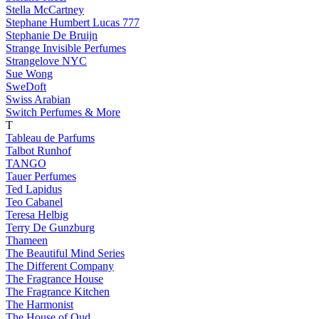
Stella McCartney
Stephane Humbert Lucas 777
Stephanie De Bruijn
Strange Invisible Perfumes
Strangelove NYC
Sue Wong
SweDoft
Swiss Arabian
Switch Perfumes & More
T
Tableau de Parfums
Talbot Runhof
TANGO
Tauer Perfumes
Ted Lapidus
Teo Cabanel
Teresa Helbig
Terry De Gunzburg
Thameen
The Beautiful Mind Series
The Different Company
The Fragrance House
The Fragrance Kitchen
The Harmonist
The House of Oud