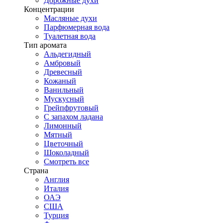
Дорожные духи
Концентрации
Масляные духи
Парфюмерная вода
Туалетная вода
Тип аромата
Альдегидный
Амбровый
Древесный
Кожаный
Ванильный
Мускусный
Грейпфрутовый
С запахом ладана
Лимонный
Мятный
Цветочный
Шоколадный
Смотреть все
Страна
Англия
Италия
ОАЭ
США
Турция