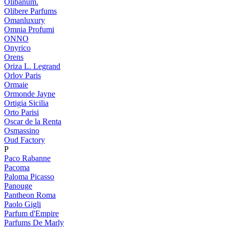
Olibanum.
Olibere Parfums
Omanluxury
Omnia Profumi
ONNO
Onyrico
Orens
Oriza L. Legrand
Orlov Paris
Ormaie
Ormonde Jayne
Ortigia Sicilia
Orto Parisi
Oscar de la Renta
Osmassino
Oud Factory
P
Paco Rabanne
Pacoma
Paloma Picasso
Panouge
Pantheon Roma
Paolo Gigli
Parfum d'Empire
Parfums De Marly