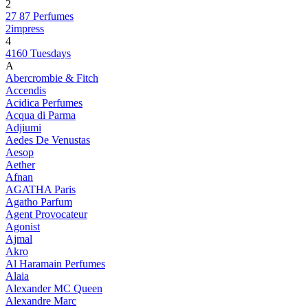
2
27 87 Perfumes
2impress
4
4160 Tuesdays
A
Abercrombie & Fitch
Accendis
Acidica Perfumes
Acqua di Parma
Adjiumi
Aedes De Venustas
Aesop
Aether
Afnan
AGATHA Paris
Agatho Parfum
Agent Provocateur
Agonist
Ajmal
Akro
Al Haramain Perfumes
Alaia
Alexander MC Queen
Alexandre Marc