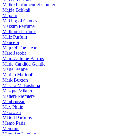
Maitre Parfumeur et Gantier
Majda Bekkali
Majouri
Making of Cannes
Maksim Perfume
Malbrum Parfums
Male Parfum
Mancera
Map Of The Heart
Marc Jacobs
Marc-Antoine Barrois
Maria Candida Gentile
Marie Jeanne
Marina Marinof
Mark Buxton
Masaki Matsushima
Masque Milano
Matiere Premiere
Mauboussin
Max Philip
Mazzolari
MDCI Parfums
Memo Paris
Mémoire
Memoize London