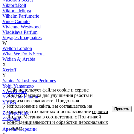
Viktor&Rolf
Viktoria Minya
Vilhelm Parfumerie
Vince Camuto
Vivienne Westwood
Vladislava Parfum
Voyages Imaginaires
W
Welton London
What We Do Is Secret
Widian Aj Arabia
X
Xerjoff
Y
Yanina Yakusheva Perfumes
Yohji Yamamoto
Сайт использует
файлы cookie
и сервис
Yves Rocher
Яндекс.Метрика для улучшения работы и
Yves Saint Laurent
анализа посещаемости. Продолжая
YVRA
использование сайта, вы
соглашаетесь
на
Z
Принять
обработку этих данных и использование
сервиса
Zarkoperfume
Яндекс.Метрика
в соответствии с
Политикой
Zoologist
конфиденциальности и обработки персональных
А
данных
.
Аромат Карелии