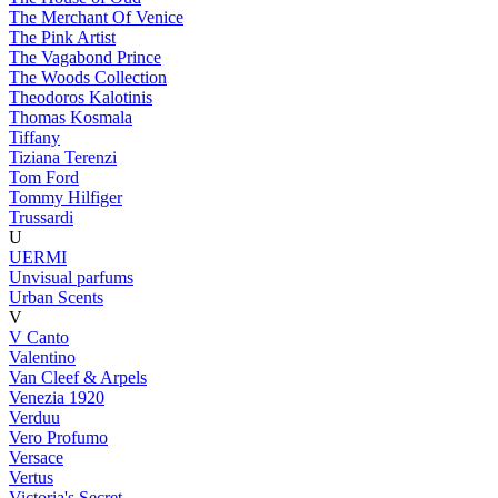
The Merchant Of Venice
The Pink Artist
The Vagabond Prince
The Woods Collection
Theodoros Kalotinis
Thomas Kosmala
Tiffany
Tiziana Terenzi
Tom Ford
Tommy Hilfiger
Trussardi
U
UERMI
Unvisual parfums
Urban Scents
V
V Canto
Valentino
Van Cleef & Arpels
Venezia 1920
Verduu
Vero Profumo
Versace
Vertus
Victoria's Secret