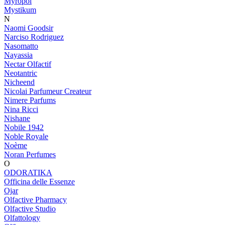
Myropol
Mystikum
N
Naomi Goodsir
Narciso Rodriguez
Nasomatto
Nayassia
Nectar Olfactif
Neotantric
Nicheend
Nicolai Parfumeur Createur
Nimere Parfums
Nina Ricci
Nishane
Nobile 1942
Noble Royale
Noème
Noran Perfumes
O
ODORATIKA
Officina delle Essenze
Ojar
Olfactive Pharmacy
Olfactive Studio
Olfattology