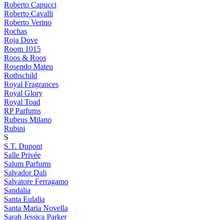
Roberto Capucci
Roberto Cavalli
Roberto Verino
Rochas
Roja Dove
Room 1015
Roos & Roos
Rosendo Mateu
Rothschild
Royal Fragrances
Royal Glory
Royal Toad
RP Parfums
Rubeus Milano
Rubini
S
S.T. Dupont
Salle Privée
Salum Parfums
Salvador Dali
Salvatore Ferragamo
Sandalia
Santa Eulalia
Santa Maria Novella
Sarah Jessica Parker