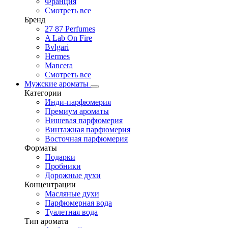
Франция
Смотреть все
Бренд
27 87 Perfumes
A Lab On Fire
Bvlgari
Hermes
Mancera
Смотреть все
Мужские ароматы
Категории
Инди-парфюмерия
Премиум ароматы
Нишевая парфюмерия
Винтажная парфюмерия
Восточная парфюмерия
Форматы
Подарки
Пробники
Дорожные духи
Концентрации
Масляные духи
Парфюмерная вода
Туалетная вода
Тип аромата