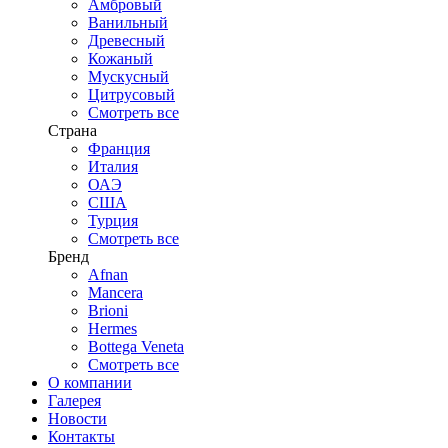
Амбровый
Ванильный
Древесный
Кожаный
Мускусный
Цитрусовый
Смотреть все
Страна
Франция
Италия
ОАЭ
США
Турция
Смотреть все
Бренд
Afnan
Mancera
Brioni
Hermes
Bottega Veneta
Смотреть все
О компании
Галерея
Новости
Контакты