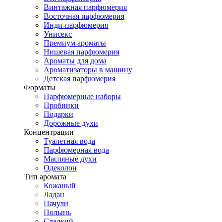
Винтажная парфюмерия
Восточная парфюмерия
Инди-парфюмерия
Унисекс
Премиум ароматы
Нишевая парфюмерия
Ароматы для дома
Ароматизаторы в машину
Детская парфюмерия
Форматы
Парфюмерные наборы
Пробники
Подарки
Дорожные духи
Концентрации
Туалетная вода
Парфюмерная вода
Масляные духи
Одеколон
Тип аромата
Кожаный
Ладан
Пачули
Полынь
Сладкий