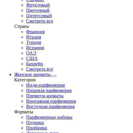
Фруктовый
Цветочный
Цитрусовый
Смотреть все
Страна
Франция
Италия
Турция
Испания
ОАЭ
США
Бахрейн
Смотреть все
Женские ароматы
Категории
Инди-парфюмерия
Нишевая парфюмерия
Премиум ароматы
Винтажная парфюмерия
Восточная парфюмерия
Форматы
Парфюмерные наборы
Подарки
Пробники