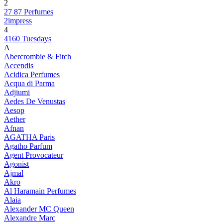
2
27 87 Perfumes
2impress
4
4160 Tuesdays
A
Abercrombie & Fitch
Accendis
Acidica Perfumes
Acqua di Parma
Adjiumi
Aedes De Venustas
Aesop
Aether
Afnan
AGATHA Paris
Agatho Parfum
Agent Provocateur
Agonist
Ajmal
Akro
Al Haramain Perfumes
Alaia
Alexander MC Queen
Alexandre Marc