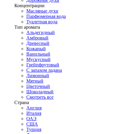
Дорожные духи
Концентрации
Масляные духи
Парфюмерная вода
Туалетная вода
Тип аромата
Альдегидный
Амбровый
Древесный
Кожаный
Ванильный
Мускусный
Грейпфрутовый
С запахом ладана
Лимонный
Мятный
Цветочный
Шоколадный
Смотреть все
Страна
Англия
Италия
ОАЭ
США
Турция