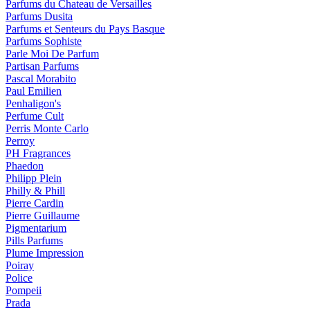
Parfums du Chateau de Versailles
Parfums Dusita
Parfums et Senteurs du Pays Basque
Parfums Sophiste
Parle Moi De Parfum
Partisan Parfums
Pascal Morabito
Paul Emilien
Penhaligon's
Perfume Cult
Perris Monte Carlo
Perroy
PH Fragrances
Phaedon
Philipp Plein
Philly & Phill
Pierre Cardin
Pierre Guillaume
Pigmentarium
Pills Parfums
Plume Impression
Poiray
Police
Pompeii
Prada