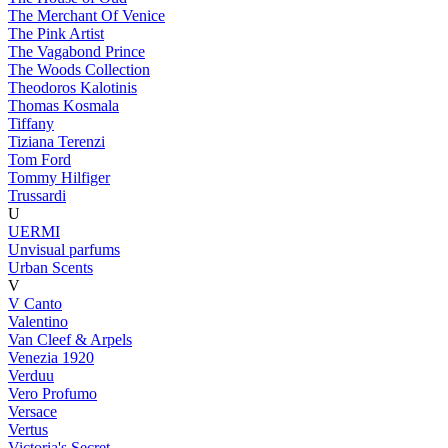
The Merchant Of Venice
The Pink Artist
The Vagabond Prince
The Woods Collection
Theodoros Kalotinis
Thomas Kosmala
Tiffany
Tiziana Terenzi
Tom Ford
Tommy Hilfiger
Trussardi
U
UERMI
Unvisual parfums
Urban Scents
V
V Canto
Valentino
Van Cleef & Arpels
Venezia 1920
Verduu
Vero Profumo
Versace
Vertus
Victoria's Secret