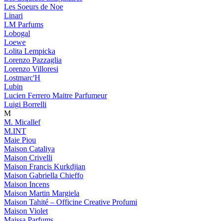
Les Soeurs de Noe
Linari
LM Parfums
Lobogal
Loewe
Lolita Lempicka
Lorenzo Pazzaglia
Lorenzo Villoresi
Lostmarc'H
Lubin
Lucien Ferrero Maitre Parfumeur
Luigi Borrelli
M
M. Micallef
M.INT
Maie Piou
Maison Cataliya
Maison Crivelli
Maison Francis Kurkdjian
Maison Gabriella Chieffo
Maison Incens
Maison Martin Margiela
Maison Tahité – Officine Creative Profumi
Maison Violet
Maissa Parfums