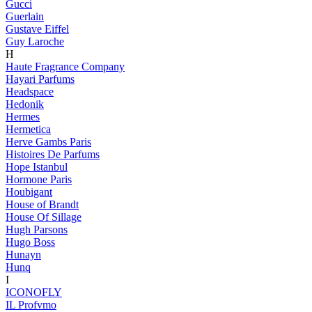
Gucci
Guerlain
Gustave Eiffel
Guy Laroche
H
Haute Fragrance Company
Hayari Parfums
Headspace
Hedonik
Hermes
Hermetica
Herve Gambs Paris
Histoires De Parfums
Hope Istanbul
Hormone Paris
Houbigant
House of Brandt
House Of Sillage
Hugh Parsons
Hugo Boss
Hunayn
Hunq
I
ICONOFLY
IL Profvmo