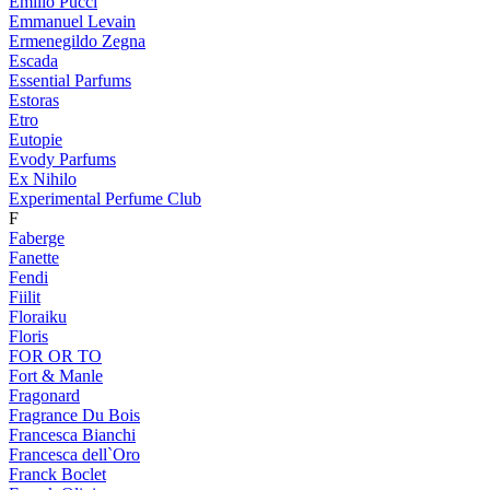
Emilio Pucci
Emmanuel Levain
Ermenegildo Zegna
Escada
Essential Parfums
Estoras
Etro
Eutopie
Evody Parfums
Ex Nihilo
Experimental Perfume Club
F
Faberge
Fanette
Fendi
Fiilit
Floraiku
Floris
FOR OR TO
Fort & Manle
Fragonard
Fragrance Du Bois
Francesca Bianchi
Francesca dell`Oro
Franck Boclet