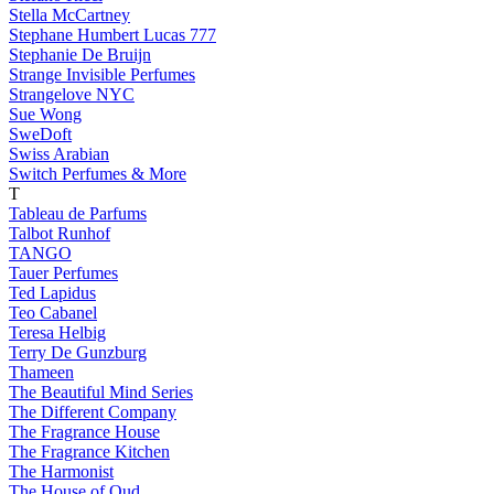
Stella McCartney
Stephane Humbert Lucas 777
Stephanie De Bruijn
Strange Invisible Perfumes
Strangelove NYC
Sue Wong
SweDoft
Swiss Arabian
Switch Perfumes & More
T
Tableau de Parfums
Talbot Runhof
TANGO
Tauer Perfumes
Ted Lapidus
Teo Cabanel
Teresa Helbig
Terry De Gunzburg
Thameen
The Beautiful Mind Series
The Different Company
The Fragrance House
The Fragrance Kitchen
The Harmonist
The House of Oud