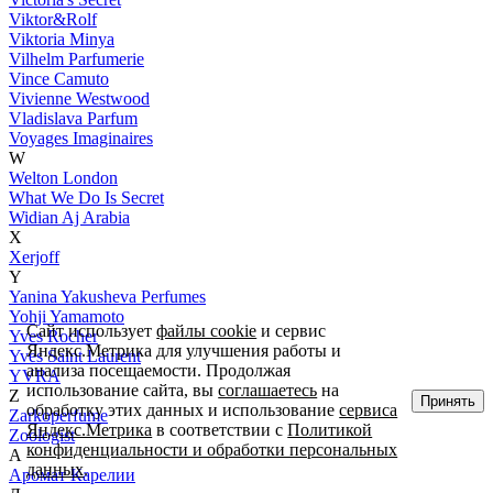
Viktor&Rolf
Viktoria Minya
Vilhelm Parfumerie
Vince Camuto
Vivienne Westwood
Vladislava Parfum
Voyages Imaginaires
W
Welton London
What We Do Is Secret
Widian Aj Arabia
X
Xerjoff
Y
Yanina Yakusheva Perfumes
Yohji Yamamoto
Сайт использует
файлы cookie
и сервис
Yves Rocher
Яндекс.Метрика для улучшения работы и
Yves Saint Laurent
анализа посещаемости. Продолжая
YVRA
использование сайта, вы
соглашаетесь
на
Z
Принять
обработку этих данных и использование
сервиса
Zarkoperfume
Яндекс.Метрика
в соответствии с
Политикой
Zoologist
конфиденциальности и обработки персональных
А
данных
.
Аромат Карелии