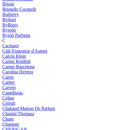
Brioni
Brunello Cucinelli
Burberry
Bvlgari
ByBozo
Byredo
Byron Parfums
C
Cacharel
Cale Fragranze d'Autore
Calvin Klein
Carine Roitfeld
Carner Barcelona
Carolina Herrera
Caron
Cartier
Carven
Castelbajac
Celine
Cerruti
Chabaud Maison De Parfum
Chantal Thomass
Chase
Chaugan
CHERIGAN