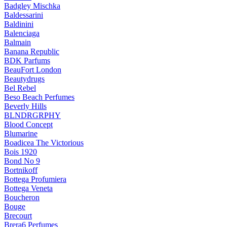
Badgley Mischka
Baldessarini
Baldinini
Balenciaga
Balmain
Banana Republic
BDK Parfums
BeauFort London
Beautydrugs
Bel Rebel
Beso Beach Perfumes
Beverly Hills
BLNDRGRPHY
Blood Concept
Blumarine
Boadicea The Victorious
Bois 1920
Bond No 9
Bortnikoff
Bottega Profumiera
Bottega Veneta
Boucheron
Bouge
Brecourt
Brera6 Perfumes