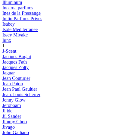
Illuminum
Incarna parfums
Ines de la Fressange
Initio Parfums Prives
Isabey
Isole Mediterranee
Issey Miyake
Iunx
J
J-Scent
Jacques Bogart
Jacques Fath
Jacques Zolty
Jaguar
Jean Couturier
Jean Patou
Jean Paul Gaultier
Jean-Louis Scherrer
Jenny Glow
Jeroboam
Jijide
Jil Sander
Jimmy Choo
Jivago
John Galliano