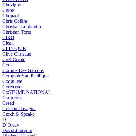
Chevignon
Chloe
Chopard
Chris Collins
Christian Louboutin
Christian Tortu
CIRO
Clean
CLINIQUE
Clive Christian
CnR Create
Coca
Comme Des Garcons
Comptoir Sud Pacifique
Coquillete
Coreterno
CoSTUME NATIONAL
Courreges
Creed
Cristian Cavagna
Czech & Speake
D
D`Orsay
David Jourquin
Diadema Exclusif