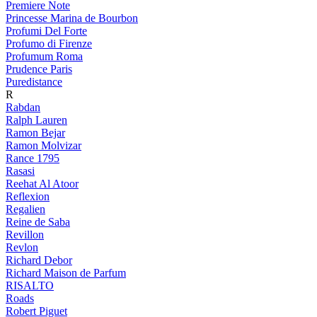
Premiere Note
Princesse Marina de Bourbon
Profumi Del Forte
Profumo di Firenze
Profumum Roma
Prudence Paris
Puredistance
R
Rabdan
Ralph Lauren
Ramon Bejar
Ramon Molvizar
Rance 1795
Rasasi
Reehat Al Atoor
Reflexion
Regalien
Reine de Saba
Revillon
Revlon
Richard Debor
Richard Maison de Parfum
RISALTO
Roads
Robert Piguet