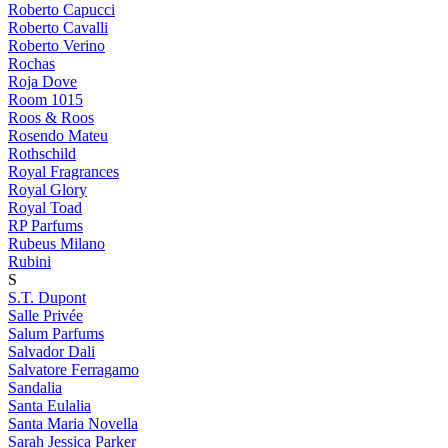
Roberto Capucci
Roberto Cavalli
Roberto Verino
Rochas
Roja Dove
Room 1015
Roos & Roos
Rosendo Mateu
Rothschild
Royal Fragrances
Royal Glory
Royal Toad
RP Parfums
Rubeus Milano
Rubini
S
S.T. Dupont
Salle Privée
Salum Parfums
Salvador Dali
Salvatore Ferragamo
Sandalia
Santa Eulalia
Santa Maria Novella
Sarah Jessica Parker