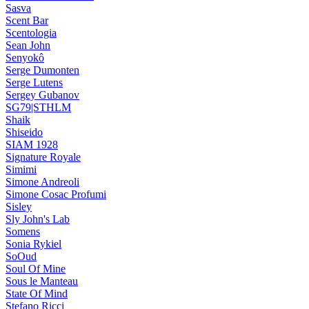
Sasva
Scent Bar
Scentologia
Sean John
Senyokô
Serge Dumonten
Serge Lutens
Sergey Gubanov
SG79|STHLM
Shaik
Shiseido
SIAM 1928
Signature Royale
Simimi
Simone Andreoli
Simone Cosac Profumi
Sisley
Sly John's Lab
Somens
Sonia Rykiel
SoOud
Soul Of Mine
Sous le Manteau
State Of Mind
Stefano Ricci