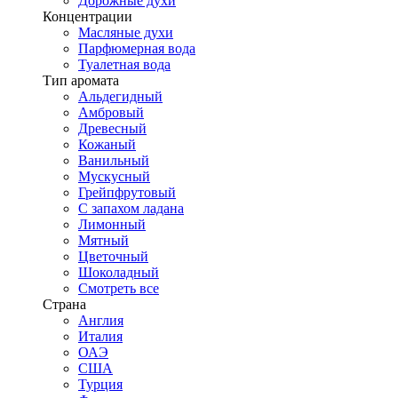
Дорожные духи
Концентрации
Масляные духи
Парфюмерная вода
Туалетная вода
Тип аромата
Альдегидный
Амбровый
Древесный
Кожаный
Ванильный
Мускусный
Грейпфрутовый
С запахом ладана
Лимонный
Мятный
Цветочный
Шоколадный
Смотреть все
Страна
Англия
Италия
ОАЭ
США
Турция