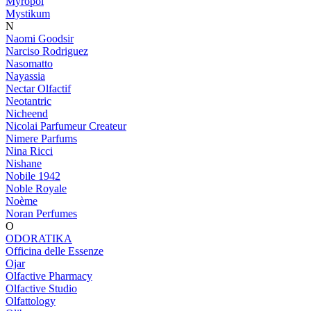
Myropol
Mystikum
N
Naomi Goodsir
Narciso Rodriguez
Nasomatto
Nayassia
Nectar Olfactif
Neotantric
Nicheend
Nicolai Parfumeur Createur
Nimere Parfums
Nina Ricci
Nishane
Nobile 1942
Noble Royale
Noème
Noran Perfumes
O
ODORATIKA
Officina delle Essenze
Ojar
Olfactive Pharmacy
Olfactive Studio
Olfattology