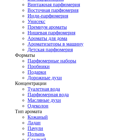
Винтажная парфюмерия
Восточная парфюмерия
Инди-парфюмерия
Унисекс
Премиум ароматы
Нишевая парфюмерия
Ароматы для дома
Ароматизаторы в машину
Детская парфюмерия
Форматы
Парфюмерные наборы
Пробники
Подарки
Дорожные духи
Концентрации
Туалетная вода
Парфюмерная вода
Масляные духи
Одеколон
Тип аромата
Кожаный
Ладан
Пачули
Полынь
Сладкий