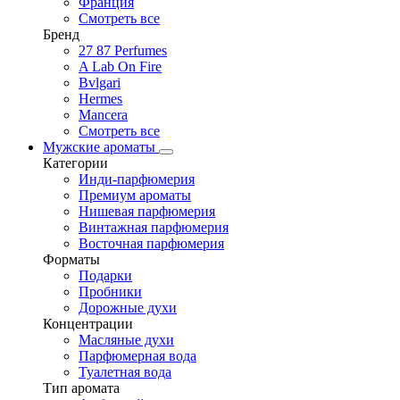
Франция
Смотреть все
Бренд
27 87 Perfumes
A Lab On Fire
Bvlgari
Hermes
Mancera
Смотреть все
Мужские ароматы
Категории
Инди-парфюмерия
Премиум ароматы
Нишевая парфюмерия
Винтажная парфюмерия
Восточная парфюмерия
Форматы
Подарки
Пробники
Дорожные духи
Концентрации
Масляные духи
Парфюмерная вода
Туалетная вода
Тип аромата