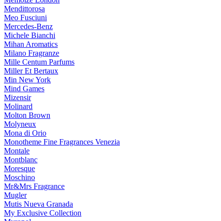
Mendittorosa
Meo Fusciuni
Mercedes-Benz
Michele Bianchi
Mihan Aromatics
Milano Fragranze
Mille Centum Parfums
Miller Et Bertaux
Min New York
Mind Games
Mizensir
Molinard
Molton Brown
Molyneux
Mona di Orio
Monotheme Fine Fragrances Venezia
Montale
Montblanc
Moresque
Moschino
Mr&Mrs Fragrance
Mugler
Mutis Nueva Granada
My Exclusive Collection