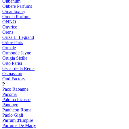
Olibanum.
Olibere Parfums
Omanluxury
Omnia Profumi
ONNO
Onyrico
Orens
Oriza L. Legrand
Orlov Paris
Ormaie
Ormonde Jayne
Ortigia Sicilia
Orto Parisi
Oscar de la Renta
Osmassino
Oud Factory
P
Paco Rabanne
Pacoma
Paloma Picasso
Panouge
Pantheon Roma
Paolo Gigli
Parfum d'Empire
Parfums De Marly