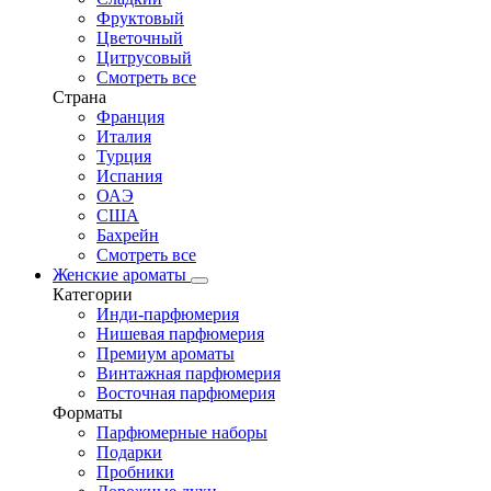
Фруктовый
Цветочный
Цитрусовый
Смотреть все
Страна
Франция
Италия
Турция
Испания
ОАЭ
США
Бахрейн
Смотреть все
Женские ароматы
Категории
Инди-парфюмерия
Нишевая парфюмерия
Премиум ароматы
Винтажная парфюмерия
Восточная парфюмерия
Форматы
Парфюмерные наборы
Подарки
Пробники