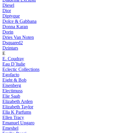
Diesel
Dior
Diptyque
Dolce & Gabbana
Donna Karan
Dorin
Dries Van Noten
Dsquared2
Dzintars
E
E. Coudray
Eau D`Italie
Eclectic Collections
Egofacto
Eight & Bob
Eisenberg
Electimuss
Elie Saab
Elizabeth Arden
Elizabeth Taylor
Ella K Parfums
Ellen Tracy
Emanuel Ungaro
Emeshel