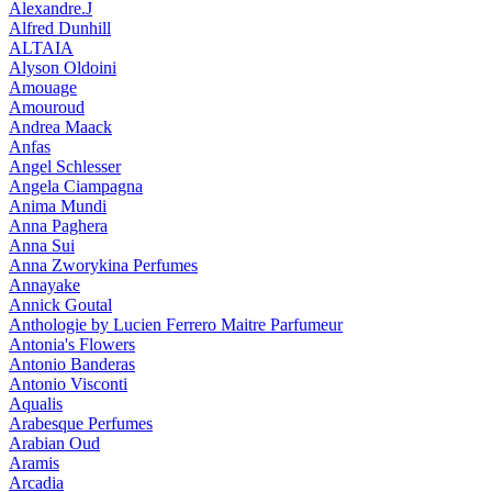
Alexandre.J
Alfred Dunhill
ALTAIA
Alyson Oldoini
Amouage
Amouroud
Andrea Maack
Anfas
Angel Schlesser
Angela Ciampagna
Anima Mundi
Anna Paghera
Anna Sui
Anna Zworykina Perfumes
Annayake
Annick Goutal
Anthologie by Lucien Ferrero Maitre Parfumeur
Antonia's Flowers
Antonio Banderas
Antonio Visconti
Aqualis
Arabesque Perfumes
Arabian Oud
Aramis
Arcadia