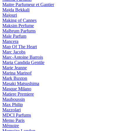
Maitre Parfumeur et Gantier
Majda Bekkali
Majouri
Making of Cannes
Maksim Perfume
Malbrum Parfums
Male Parfum
Mancera
Map Of The Heart
Marc Jacobs
Marc-Antoine Barrois
Maria Candida Gentile
Marie Jeanne
Marina Marinof
Mark Buxton
Masaki Matsushima
Masque Milano
Matiere Premiere
Mauboussin
Max Philip
Mazzolari
MDCI Parfums
Memo Paris
Mémoire
Memoize London