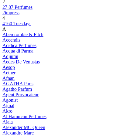
2
27 87 Perfumes
2impress
4
4160 Tuesdays
A
Abercrombie & Fitch
Accendis
Acidica Perfumes
Acqua di Parma
Adjiumi
Aedes De Venustas
Aesop
Aether
Afnan
AGATHA Paris
Agatho Parfum
Agent Provocateur
Agonist
Ajmal
Akro
Al Haramain Perfumes
Alaia
Alexander MC Queen
Alexandre Marc