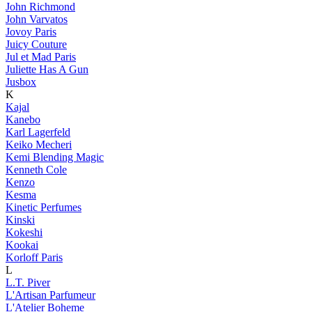
John Richmond
John Varvatos
Jovoy Paris
Juicy Couture
Jul et Mad Paris
Juliette Has A Gun
Jusbox
K
Kajal
Kanebo
Karl Lagerfeld
Keiko Mecheri
Kemi Blending Magic
Kenneth Cole
Kenzo
Kesma
Kinetic Perfumes
Kinski
Kokeshi
Kookai
Korloff Paris
L
L.T. Piver
L'Artisan Parfumeur
L'Atelier Boheme