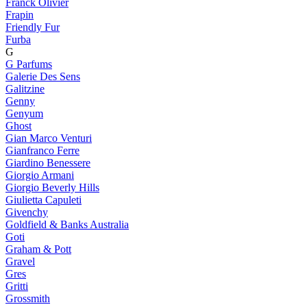
Franck Olivier
Frapin
Friendly Fur
Furba
G
G Parfums
Galerie Des Sens
Galitzine
Genny
Genyum
Ghost
Gian Marco Venturi
Gianfranco Ferre
Giardino Benessere
Giorgio Armani
Giorgio Beverly Hills
Giulietta Capuleti
Givenchy
Goldfield & Banks Australia
Goti
Graham & Pott
Gravel
Gres
Gritti
Grossmith