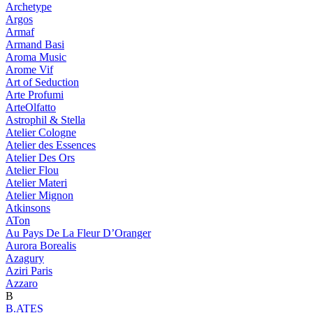
Archetype
Argos
Armaf
Armand Basi
Aroma Music
Arome Vif
Art of Seduction
Arte Profumi
ArteOlfatto
Astrophil & Stella
Atelier Cologne
Atelier des Essences
Atelier Des Ors
Atelier Flou
Atelier Materi
Atelier Mignon
Atkinsons
ATon
Au Pays De La Fleur D’Oranger
Aurora Borealis
Azagury
Aziri Paris
Azzaro
B
B.ATES