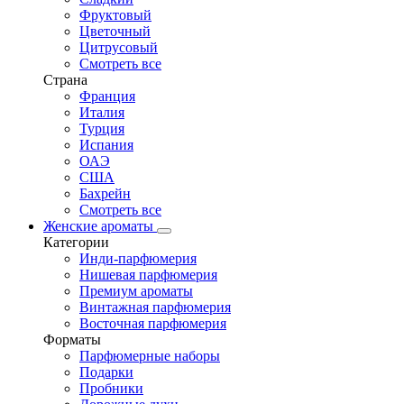
Фруктовый
Цветочный
Цитрусовый
Смотреть все
Страна
Франция
Италия
Турция
Испания
ОАЭ
США
Бахрейн
Смотреть все
Женские ароматы
Категории
Инди-парфюмерия
Нишевая парфюмерия
Премиум ароматы
Винтажная парфюмерия
Восточная парфюмерия
Форматы
Парфюмерные наборы
Подарки
Пробники