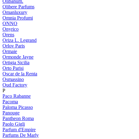
Olibanum.
Olibere Parfums
Omanluxury
Omnia Profumi
ONNO
Onyrico
Orens
Oriza L. Legrand
Orlov Paris
Ormaie
Ormonde Jayne
Ortigia Sicilia
Orto Parisi
Oscar de la Renta
Osmassino
Oud Factory
P
Paco Rabanne
Pacoma
Paloma Picasso
Panouge
Pantheon Roma
Paolo Gigli
Parfum d'Empire
Parfums De Marly