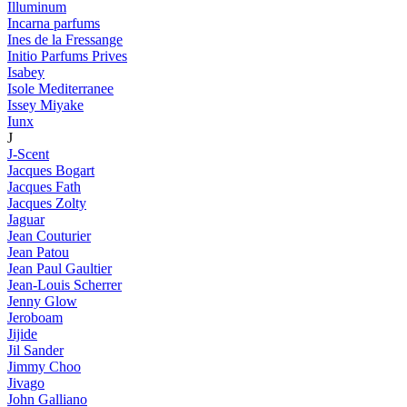
Illuminum
Incarna parfums
Ines de la Fressange
Initio Parfums Prives
Isabey
Isole Mediterranee
Issey Miyake
Iunx
J
J-Scent
Jacques Bogart
Jacques Fath
Jacques Zolty
Jaguar
Jean Couturier
Jean Patou
Jean Paul Gaultier
Jean-Louis Scherrer
Jenny Glow
Jeroboam
Jijide
Jil Sander
Jimmy Choo
Jivago
John Galliano