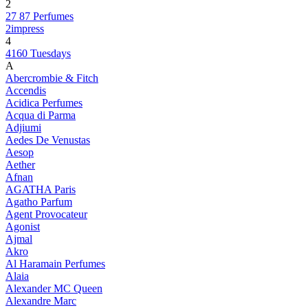
2
27 87 Perfumes
2impress
4
4160 Tuesdays
A
Abercrombie & Fitch
Accendis
Acidica Perfumes
Acqua di Parma
Adjiumi
Aedes De Venustas
Aesop
Aether
Afnan
AGATHA Paris
Agatho Parfum
Agent Provocateur
Agonist
Ajmal
Akro
Al Haramain Perfumes
Alaia
Alexander MC Queen
Alexandre Marc