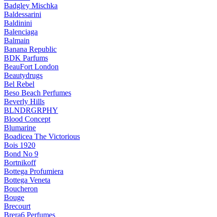
Badgley Mischka
Baldessarini
Baldinini
Balenciaga
Balmain
Banana Republic
BDK Parfums
BeauFort London
Beautydrugs
Bel Rebel
Beso Beach Perfumes
Beverly Hills
BLNDRGRPHY
Blood Concept
Blumarine
Boadicea The Victorious
Bois 1920
Bond No 9
Bortnikoff
Bottega Profumiera
Bottega Veneta
Boucheron
Bouge
Brecourt
Brera6 Perfumes