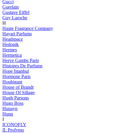
Gucci
Guerlain
Gustave Eiffel
Guy Laroche
H
Haute Fragrance Company
Hayari Parfums
Headspace
Hedonik
Hermes
Hermetica
Herve Gambs Paris
Histoires De Parfums
Hope Istanbul
Hormone Paris
Houbigant
House of Brandt
House Of Sillage
Hugh Parsons
Hugo Boss
Hunayn
Hunq
I
ICONOFLY
IL Profvmo