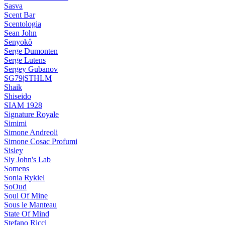
Sasva
Scent Bar
Scentologia
Sean John
Senyokô
Serge Dumonten
Serge Lutens
Sergey Gubanov
SG79|STHLM
Shaik
Shiseido
SIAM 1928
Signature Royale
Simimi
Simone Andreoli
Simone Cosac Profumi
Sisley
Sly John's Lab
Somens
Sonia Rykiel
SoOud
Soul Of Mine
Sous le Manteau
State Of Mind
Stefano Ricci