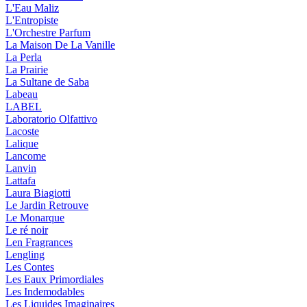
L'Eau Maliz
L'Entropiste
L'Orchestre Parfum
La Maison De La Vanille
La Perla
La Prairie
La Sultane de Saba
Labeau
LABEL
Laboratorio Olfattivo
Lacoste
Lalique
Lancome
Lanvin
Lattafa
Laura Biagiotti
Le Jardin Retrouve
Le Monarque
Le ré noir
Len Fragrances
Lengling
Les Contes
Les Eaux Primordiales
Les Indemodables
Les Liquides Imaginaires