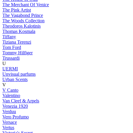
The Merchant Of Venice
The Pink Artist
The Vagabond Prince
The Woods Collection
Theodoros Kalotinis
Thomas Kosmala
Tiffany
Tiziana Terenzi
Tom Ford
Tommy Hilfiger
Trussardi
U
UERMI
Unvisual parfums
Urban Scents
V
V Canto
Valentino
Van Cleef & Arpels
Venezia 1920
Verduu
Vero Profumo
Versace
Vertus
Victoria's Secret