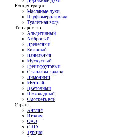
Дорожные духи
Концентрации
Масляные духи
Парфюмерная вода
Туалетная вода
Тип аромата
Альдегидный
Амбровый
Древесный
Кожаный
Ванильный
Мускусный
Грейпфрутовый
С запахом ладана
Лимонный
Мятный
Цветочный
Шоколадный
Смотреть все
Страна
Англия
Италия
ОАЭ
США
Турция