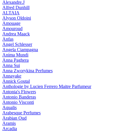
Alexandre.J
Alfred Dunhill
ALTAIA
Alyson Oldoini
Amouage
Amouroud
Andrea Maack
Anfas
Angel Schlesser
Angela Ciampagna
Anima Mundi
Anna Paghera
Anna Sui
Anna Zworykina Perfumes
Annayake
Annick Goutal
Anthologie by Lucien Ferrero Maitre Parfumeur
Antonia's Flowers
Antonio Banderas
Antonio Visconti
Aqualis
Arabesque Perfumes
Arabian Oud
Aramis
Arcadia