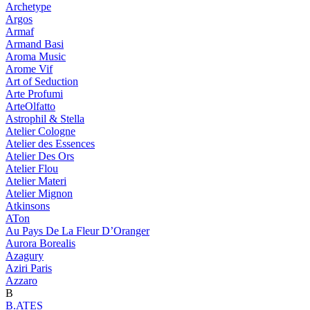
Archetype
Argos
Armaf
Armand Basi
Aroma Music
Arome Vif
Art of Seduction
Arte Profumi
ArteOlfatto
Astrophil & Stella
Atelier Cologne
Atelier des Essences
Atelier Des Ors
Atelier Flou
Atelier Materi
Atelier Mignon
Atkinsons
ATon
Au Pays De La Fleur D’Oranger
Aurora Borealis
Azagury
Aziri Paris
Azzaro
B
B.ATES