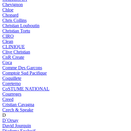
Chevignon
Chloe
Chopard
Chris Collins
Christian Louboutin
Christian Tortu
CIRO
Clean
CLINIQUE
Clive Christian
CnR Create
Coca
Comme Des Garcons
Comptoir Sud Pacifique
Coquillete
Coreterno
CoSTUME NATIONAL
Courreges
Creed
Cristian Cavagna
Czech & Speake
D
D`Orsay
David Jourquin
Diadema Exclusif