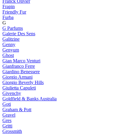
Franck Olivier
Frapin
Friendly Fur
Furba
G
G Parfums
Galerie Des Sens
Galitzine
Genny
Genyum
Ghost
Gian Marco Venturi
Gianfranco Ferre
Giardino Benessere
Giorgio Armani
Giorgio Beverly Hills
Giulietta Capuleti
Givenchy
Goldfield & Banks Australia
Goti
Graham & Pott
Gravel
Gres
Gritti
Grossmith