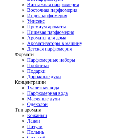
Винтажная парфюмерия
Восточная парфюмерия
Инди-парфюмерия
Унисекс
Премиум ароматы
Нишевая парфюмерия
Ароматы для дома
Ароматизаторы в машину
Детская парфюмерия
Форматы
Парфюмерные наборы
Пробники
Подарки
Дорожные духи
Концентрации
Туалетная вода
Парфюмерная вода
Масляные духи
Одеколон
Тип аромата
Кожаный
Ладан
Пачули
Полынь
Сладкий