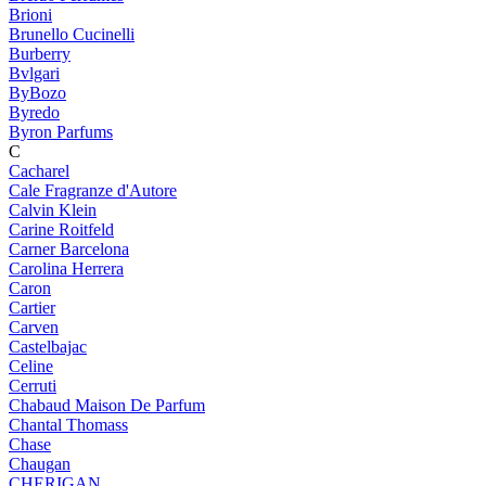
Brioni
Brunello Cucinelli
Burberry
Bvlgari
ByBozo
Byredo
Byron Parfums
C
Cacharel
Cale Fragranze d'Autore
Calvin Klein
Carine Roitfeld
Carner Barcelona
Carolina Herrera
Caron
Cartier
Carven
Castelbajac
Celine
Cerruti
Chabaud Maison De Parfum
Chantal Thomass
Chase
Chaugan
CHERIGAN