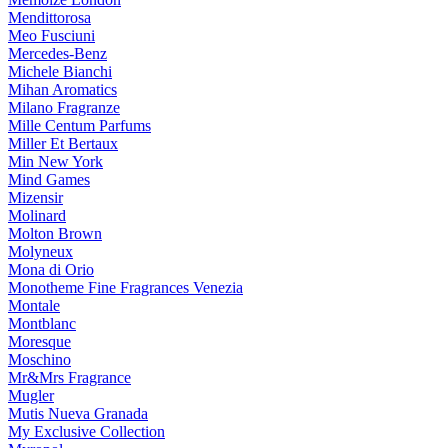
Mendittorosa
Meo Fusciuni
Mercedes-Benz
Michele Bianchi
Mihan Aromatics
Milano Fragranze
Mille Centum Parfums
Miller Et Bertaux
Min New York
Mind Games
Mizensir
Molinard
Molton Brown
Molyneux
Mona di Orio
Monotheme Fine Fragrances Venezia
Montale
Montblanc
Moresque
Moschino
Mr&Mrs Fragrance
Mugler
Mutis Nueva Granada
My Exclusive Collection