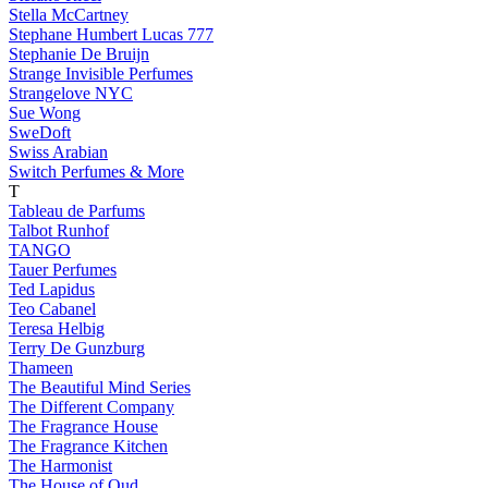
Stella McCartney
Stephane Humbert Lucas 777
Stephanie De Bruijn
Strange Invisible Perfumes
Strangelove NYC
Sue Wong
SweDoft
Swiss Arabian
Switch Perfumes & More
T
Tableau de Parfums
Talbot Runhof
TANGO
Tauer Perfumes
Ted Lapidus
Teo Cabanel
Teresa Helbig
Terry De Gunzburg
Thameen
The Beautiful Mind Series
The Different Company
The Fragrance House
The Fragrance Kitchen
The Harmonist
The House of Oud