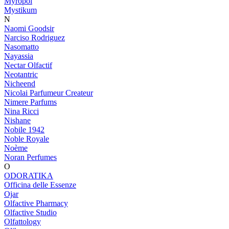
Myropol
Mystikum
N
Naomi Goodsir
Narciso Rodriguez
Nasomatto
Nayassia
Nectar Olfactif
Neotantric
Nicheend
Nicolai Parfumeur Createur
Nimere Parfums
Nina Ricci
Nishane
Nobile 1942
Noble Royale
Noème
Noran Perfumes
O
ODORATIKA
Officina delle Essenze
Ojar
Olfactive Pharmacy
Olfactive Studio
Olfattology