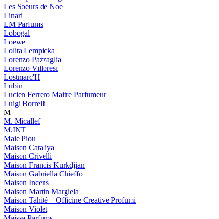
Les Soeurs de Noe
Linari
LM Parfums
Lobogal
Loewe
Lolita Lempicka
Lorenzo Pazzaglia
Lorenzo Villoresi
Lostmarc'H
Lubin
Lucien Ferrero Maitre Parfumeur
Luigi Borrelli
M
M. Micallef
M.INT
Maie Piou
Maison Cataliya
Maison Crivelli
Maison Francis Kurkdjian
Maison Gabriella Chieffo
Maison Incens
Maison Martin Margiela
Maison Tahité – Officine Creative Profumi
Maison Violet
Maissa Parfums