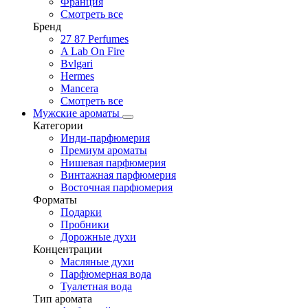
Франция
Смотреть все
Бренд
27 87 Perfumes
A Lab On Fire
Bvlgari
Hermes
Mancera
Смотреть все
Мужские ароматы
Категории
Инди-парфюмерия
Премиум ароматы
Нишевая парфюмерия
Винтажная парфюмерия
Восточная парфюмерия
Форматы
Подарки
Пробники
Дорожные духи
Концентрации
Масляные духи
Парфюмерная вода
Туалетная вода
Тип аромата