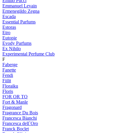
Emilio Pucci
Emmanuel Levain
Ermenegildo Zegna
Escada
Essential Parfums
Estoras
Etro
Eutopie
Evody Parfums
Ex Nihilo
Experimental Perfume Club
F
Faberge
Fanette
Fendi
Fiilit
Floraiku
Floris
FOR OR TO
Fort & Manle
Fragonard
Fragrance Du Bois
Francesca Bianchi
Francesca dell`Oro
Franck Boclet