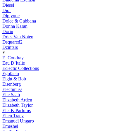
Diesel
Dior
Diptyque
Dolce & Gabbana
Donna Karan
Dorin
Dries Van Noten
Dsquared2
Dzintars
E
E. Coudray
Eau D`Italie
Eclectic Collections
Egofacto
Eight & Bob
Eisenberg
Electimuss
Elie Saab
Elizabeth Arden
Elizabeth Taylor
Ella K Parfums
Ellen Tracy
Emanuel Ungaro
Emeshel