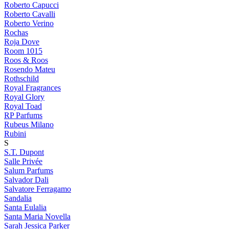
Roberto Capucci
Roberto Cavalli
Roberto Verino
Rochas
Roja Dove
Room 1015
Roos & Roos
Rosendo Mateu
Rothschild
Royal Fragrances
Royal Glory
Royal Toad
RP Parfums
Rubeus Milano
Rubini
S
S.T. Dupont
Salle Privée
Salum Parfums
Salvador Dali
Salvatore Ferragamo
Sandalia
Santa Eulalia
Santa Maria Novella
Sarah Jessica Parker