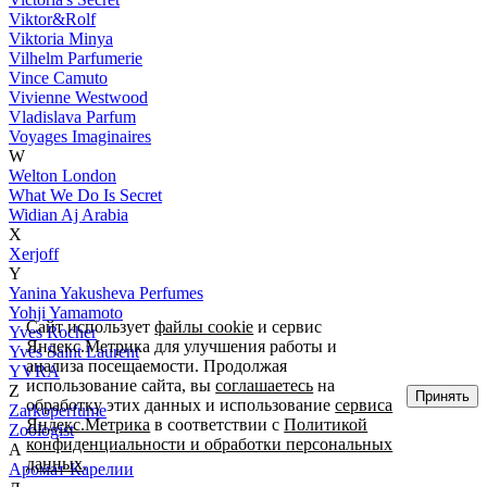
Viktor&Rolf
Viktoria Minya
Vilhelm Parfumerie
Vince Camuto
Vivienne Westwood
Vladislava Parfum
Voyages Imaginaires
W
Welton London
What We Do Is Secret
Widian Aj Arabia
X
Xerjoff
Y
Yanina Yakusheva Perfumes
Yohji Yamamoto
Сайт использует
файлы cookie
и сервис
Yves Rocher
Яндекс.Метрика для улучшения работы и
Yves Saint Laurent
анализа посещаемости. Продолжая
YVRA
использование сайта, вы
соглашаетесь
на
Z
Принять
обработку этих данных и использование
сервиса
Zarkoperfume
Яндекс.Метрика
в соответствии с
Политикой
Zoologist
конфиденциальности и обработки персональных
А
данных
.
Аромат Карелии