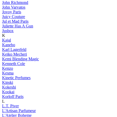
John Richmond
John Varvatos
Jovoy Paris
Juicy Couture
Jul et Mad Paris
Juliette Has A Gun
Jusbox
K
Kajal
Kanebo
Karl Lagerfeld
Keiko Mecheri
Kemi Blending Magic
Kenneth Cole
Kenzo
Kesma
Kinetic Perfumes
Kinski
Kokeshi
Kookai
Korloff Paris
L
L.T. Piver
L'Artisan Parfumeur
L'Atelier Boheme