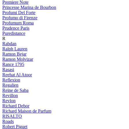
Premiere Note
Princesse Marina de Bourbon
Profumi Del Forte
Profumo di Firenze
Profumum Roma
Prudence Paris
Puredistance
R
Rabdan
Ralph Lauren
Ramon Bejar
Ramon Molvizar
Rance 1795
Rasasi
Reehat Al Atoor
Reflexion
Regalien
Reine de Saba
Revillon
Revlon
Richard Debor
Richard Maison de Parfum
RISALTO
Roads
Robert Piguet