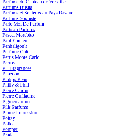
Parfums du Chateau de Versailles
Parfums Dusita
Parfums et Senteurs du Pays Basque
Parfums Sophiste
Parle Moi De Parfum
Partisan Parfums
Pascal Morabito
Paul Emilien
Penhaligon's
Perfume Cult
Perris Monte Carlo
Perroy
PH Fragrances
Phaedon
Philipp Plein
Philly & Phill
Pierre Cardin
Pierre Guillaume
Pigmentarium
Pills Parfums
Plume Impression
Poiray
Police
Pompeii
Prada