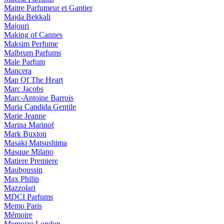
Maitre Parfumeur et Gantier
Majda Bekkali
Majouri
Making of Cannes
Maksim Perfume
Malbrum Parfums
Male Parfum
Mancera
Map Of The Heart
Marc Jacobs
Marc-Antoine Barrois
Maria Candida Gentile
Marie Jeanne
Marina Marinof
Mark Buxton
Masaki Matsushima
Masque Milano
Matiere Premiere
Mauboussin
Max Philip
Mazzolari
MDCI Parfums
Memo Paris
Mémoire
Memoize London