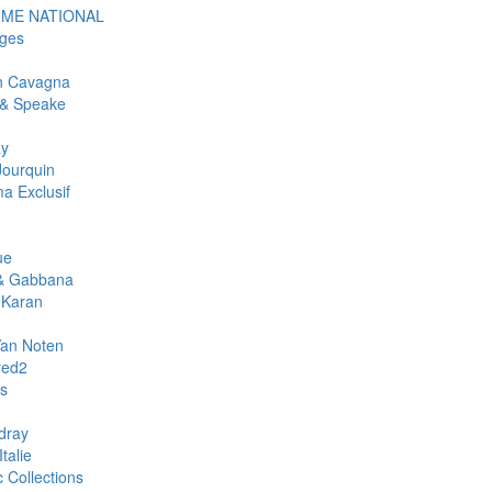
ME NATIONAL
ges
an Cavagna
& Speake
ay
Jourquin
a Exclusif
ue
& Gabbana
 Karan
Van Noten
red2
rs
dray
talie
c Collections