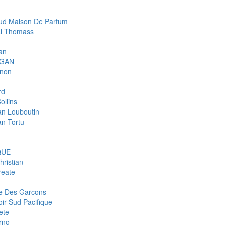
d Maison De Parfum
l Thomass
an
IGAN
gnon
rd
ollins
ian Louboutin
an Tortu
QUE
hristian
eate
 Des Garcons
ir Sud Pacifique
ete
rno