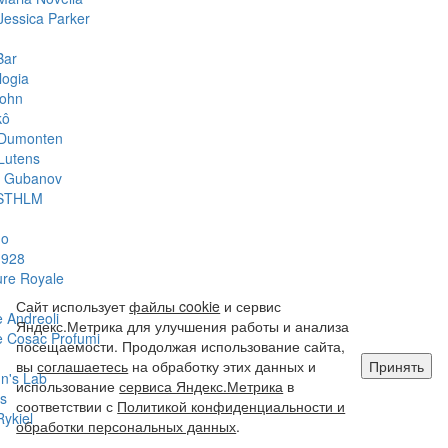
Jessica Parker
Bar
logia
John
kô
 Dumonten
Lutens
y Gubanov
STHLM
do
1928
ure Royale
Сайт использует
файлы cookie
и сервис
 Andreoli
Яндекс.Метрика для улучшения работы и анализа
 Cosac Profumi
посещаемости. Продолжая использование сайта,
вы
соглашаетесь
на обработку этих данных и
Принять
hn's Lab
использование
сервиса Яндекс.Метрика
в
s
соответствии с
Политикой конфиденциальности и
Rykiel
обработки персональных данных
.