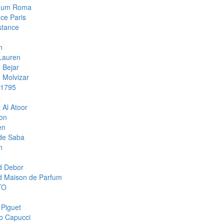
mum Roma
ce Paris
stance
n
Lauren
 Bejar
Molvizar
 1795
 Al Atoor
ion
en
de Saba
n
d Debor
d Maison de Parfum
TO
 Piguet
o Capucci