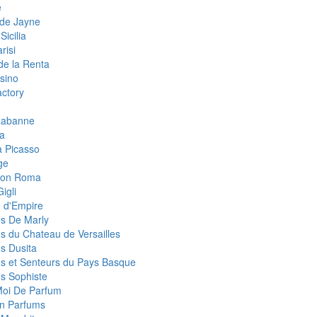
e
de Jayne
Sicilia
risi
de la Renta
sino
ctory
Rabanne
a
 Picasso
ge
eon Roma
igli
 d'Empire
s De Marly
s du Chateau de Versailles
s Dusita
s et Senteurs du Pays Basque
s Sophiste
Moi De Parfum
an Parfums