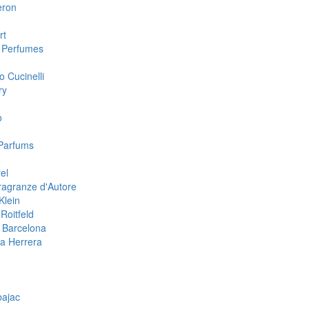
eron
rt
 Perfumes
o Cucinelli
ry
o
Parfums
el
ragranze d'Autore
Klein
Roitfeld
 Barcelona
na Herrera
n
bajac