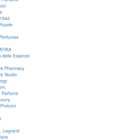
cci
e
 1942
Royale
e
Perfumes
TIKA
a delle Essenze
ive Pharmacy
ve Studio
logy
um.
e Parfums
uxury
Profumi
o
L. Legrand
aris