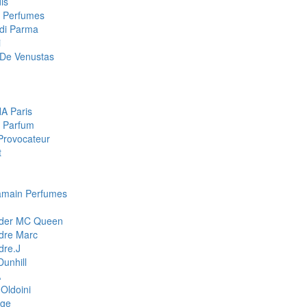
is
a Perfumes
di Parma
i
De Venustas
A Paris
 Parfum
Provocateur
t
amain Perfumes
nder MC Queen
dre Marc
dre.J
Dunhill
A
Oldoini
ge