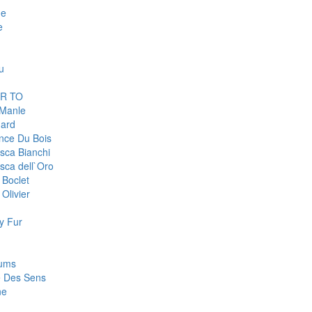
ge
e
u
R TO
 Manle
ard
nce Du Bois
sca Bianchi
sca dell`Oro
 Boclet
Olivier
y Fur
fums
e Des Sens
ne