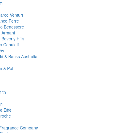
m
arco Venturi
anco Ferre
no Benessere
o Armani
 Beverly Hills
ta Capuleti
hy
ld & Banks Australia
 & Pott
ith
in
 Eiffel
roche
 Fragrance Company