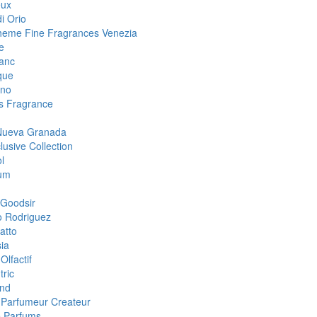
eux
i Orio
eme Fine Fragrances Venezia
e
anc
que
ino
 Fragrance
Nueva Granada
lusive Collection
l
um
Goodsir
o Rodriguez
atto
ia
Olfactif
tric
nd
i Parfumeur Createur
 Parfums