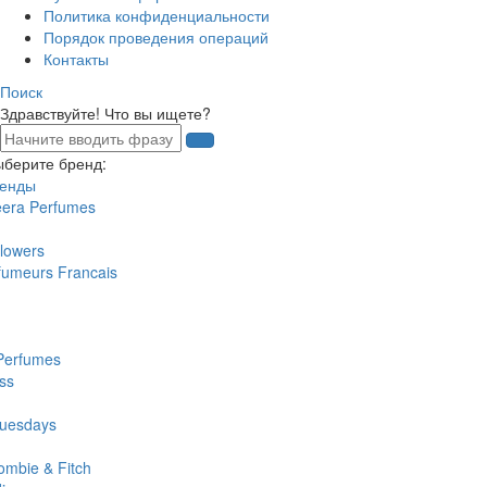
Политика конфиденциальности
Порядок проведения операций
Контакты
Поиск
Здравствуйте! Что вы ищете?
ыберите бренд:
ренды
eera Perfumes
lowers
fumeurs Francais
Perfumes
ss
uesdays
ombie & Fitch