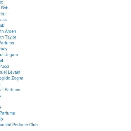
to
& Bob
erg
muss
aab
eth Arden
th Taylor
 Parfums
racy
el Ungaro
el
Pucci
uel Levain
gildo Zegna
a
ial Parfums
s
e
Parfums
lo
mental Perfume Club