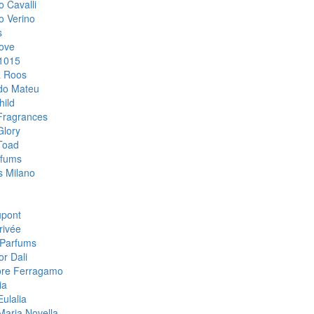
o Cavalli
o Verino
s
ove
1015
& Roos
do Mateu
hild
Fragrances
Glory
Toad
rfums
 Milano
upont
rivée
Parfums
or Dali
ore Ferragamo
ia
ulalia
Maria Novella