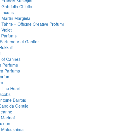
 Francis Kurkdjian
 Gabriella Chieffo
 Incens
 Martin Margiela
Tahité – Officine Creative Profumi
 Violet
 Parfums
 Parfumeur et Gantier
Bekkali
i
 of Cannes
m Perfume
um Parfums
arfum
ra
 The Heart
acobs
ntoine Barrois
Candida Gentile
Jeanne
 Marinof
uxton
 Matsushima