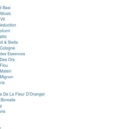
 Basi
 Music
Vif
Seduction
rofumi
atto
il & Stella
r Cologne
r des Essences
 Des Ors
 Flou
 Materi
r Mignon
ons
s De La Fleur D’Oranger
 Borealis
y
aris
S