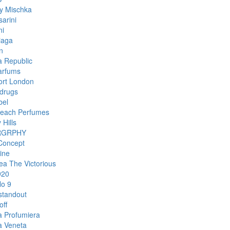
y Mischka
arini
ni
iaga
n
 Republic
arfums
rt London
drugs
bel
each Perfumes
 Hills
RGRPHY
Concept
ine
ea The Victorious
920
o 9
standout
off
a Profumiera
a Veneta