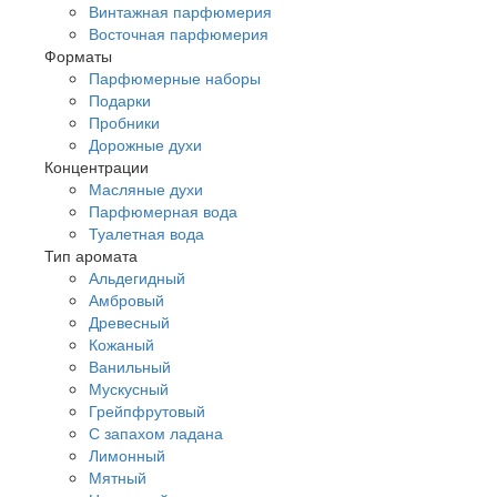
Винтажная парфюмерия
Восточная парфюмерия
Форматы
Парфюмерные наборы
Подарки
Пробники
Дорожные духи
Концентрации
Масляные духи
Парфюмерная вода
Туалетная вода
Тип аромата
Альдегидный
Амбровый
Древесный
Кожаный
Ванильный
Мускусный
Грейпфрутовый
С запахом ладана
Лимонный
Мятный