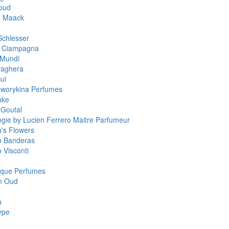
oud
a Maack
Schlesser
a Ciampagna
 Mundi
Paghera
ui
worykina Perfumes
ake
 Goutal
ogie by Lucien Ferrero Maitre Parfumeur
a's Flowers
o Banderas
 Visconti
s
que Perfumes
n Oud
a
ype