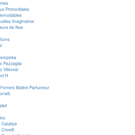
ntes
ux Primordiales
demodables
quides Imaginaires
eurs de Noe
rfums
l
 Lempicka
o Pazzaglia
 Villoresi
rc'H
 Ferrero Maitre Parfumeur
rrelli
llef
iou
 Cataliya
Crivelli