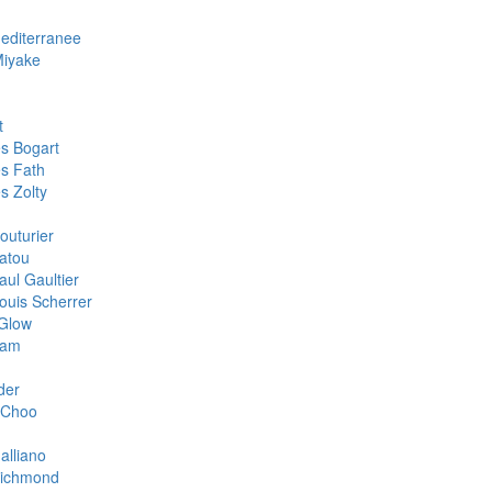
Mediterranee
Miyake
t
s Bogart
s Fath
s Zolty
outurier
atou
aul Gaultier
ouis Scherrer
Glow
oam
der
 Choo
alliano
Richmond