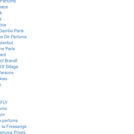
 Parfums
pace
k
s
ica
Gambs Paris
res De Parfums
stanbul
e Paris
ant
of Brandt
Of Sillage
arsons
Boss
n
FLY
fvmo
num
a parfums
e la Fressange
Parfums Prives