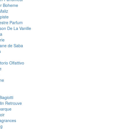
ier Boheme
Maliz
piste
estre Parfum
son De La Vanille
la
rie
tane de Saba
u
orio Olfattivo
e
e
me
iagiotti
din Retrouve
narque
oir
agrances
ng