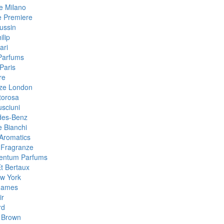
 Milano
e Premiere
ussin
ilip
ari
Parfums
Paris
re
ze London
torosa
sciuni
des-Benz
e Bianchi
Aromatics
 Fragranze
Centum Parfums
Et Bertaux
w York
Games
ir
rd
 Brown