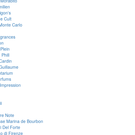
 Morabito
milien
igon's
e Cult
 Monte Carlo
grances
on
 Plein
 Phill
 Cardin
 Guillaume
tarium
arfums
Impression
i
re Note
sse Marina de Bourbon
i Del Forte
o di Firenze