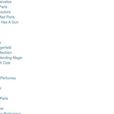
arvatos
Paris
Couture
Mad Paris
te Has A Gun
o
gerfeld
Mecheri
lending Magic
h Cole
c Perfumes
i
 Paris
ver
san Parfumeur