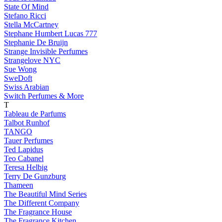
State Of Mind
Stefano Ricci
Stella McCartney
Stephane Humbert Lucas 777
Stephanie De Bruijn
Strange Invisible Perfumes
Strangelove NYC
Sue Wong
SweDoft
Swiss Arabian
Switch Perfumes & More
T
Tableau de Parfums
Talbot Runhof
TANGO
Tauer Perfumes
Ted Lapidus
Teo Cabanel
Teresa Helbig
Terry De Gunzburg
Thameen
The Beautiful Mind Series
The Different Company
The Fragrance House
The Fragrance Kitchen