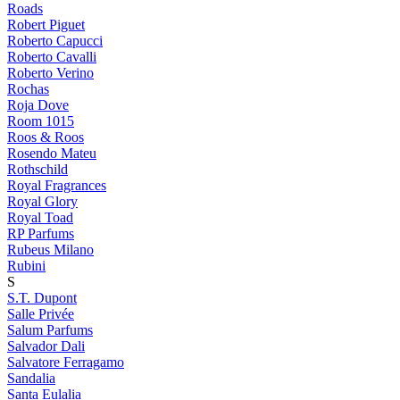
Roads
Robert Piguet
Roberto Capucci
Roberto Cavalli
Roberto Verino
Rochas
Roja Dove
Room 1015
Roos & Roos
Rosendo Mateu
Rothschild
Royal Fragrances
Royal Glory
Royal Toad
RP Parfums
Rubeus Milano
Rubini
S
S.T. Dupont
Salle Privée
Salum Parfums
Salvador Dali
Salvatore Ferragamo
Sandalia
Santa Eulalia