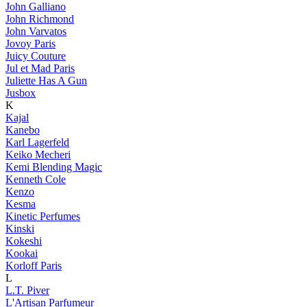
John Galliano
John Richmond
John Varvatos
Jovoy Paris
Juicy Couture
Jul et Mad Paris
Juliette Has A Gun
Jusbox
K
Kajal
Kanebo
Karl Lagerfeld
Keiko Mecheri
Kemi Blending Magic
Kenneth Cole
Kenzo
Kesma
Kinetic Perfumes
Kinski
Kokeshi
Kookai
Korloff Paris
L
L.T. Piver
L'Artisan Parfumeur