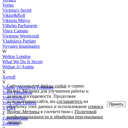
Vertus
Victoria's Secret
Viktor&Rolf
Viktoria Minya
Vilhelm Parfumerie
Vince Camuto
Vivienne Westwood
Vladislava Parfum
Voyages Imaginaires
W
Welton London
What We Do Is Secret
Widian Aj Arabia
X
Xerjoff
Y
Сайт использует
файлы cookie
и сервис
Yanina Yakusheva Perfumes
Яндекс.Метрика для улучшения работы и
Yohji Yamamoto
анализа посещаемости. Продолжая
Yves Rocher
использование сайта, вы
соглашаетесь
на
Yves Saint Laurent
Принять
обработку этих данных и использование
сервиса
YVRA
Яндекс.Метрика
в соответствии с
Политикой
Z
конфиденциальности и обработки персональных
Zarkoperfume
данных
.
Zoologist