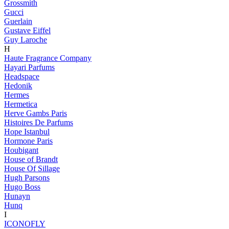
Grossmith
Gucci
Guerlain
Gustave Eiffel
Guy Laroche
H
Haute Fragrance Company
Hayari Parfums
Headspace
Hedonik
Hermes
Hermetica
Herve Gambs Paris
Histoires De Parfums
Hope Istanbul
Hormone Paris
Houbigant
House of Brandt
House Of Sillage
Hugh Parsons
Hugo Boss
Hunayn
Hunq
I
ICONOFLY