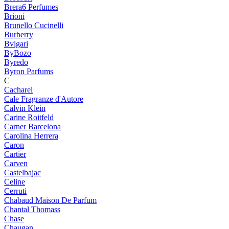
Brera6 Perfumes
Brioni
Brunello Cucinelli
Burberry
Bvlgari
ByBozo
Byredo
Byron Parfums
C
Cacharel
Cale Fragranze d'Autore
Calvin Klein
Carine Roitfeld
Carner Barcelona
Carolina Herrera
Caron
Cartier
Carven
Castelbajac
Celine
Cerruti
Chabaud Maison De Parfum
Chantal Thomass
Chase
Chaugan