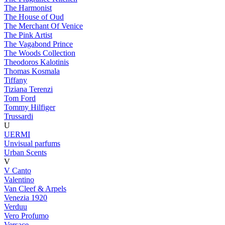
The Harmonist
The House of Oud
The Merchant Of Venice
The Pink Artist
The Vagabond Prince
The Woods Collection
Theodoros Kalotinis
Thomas Kosmala
Tiffany
Tiziana Terenzi
Tom Ford
Tommy Hilfiger
Trussardi
U
UERMI
Unvisual parfums
Urban Scents
V
V Canto
Valentino
Van Cleef & Arpels
Venezia 1920
Verduu
Vero Profumo
Versace