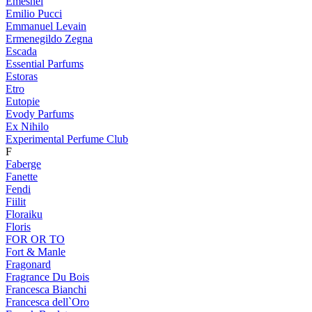
Emeshel
Emilio Pucci
Emmanuel Levain
Ermenegildo Zegna
Escada
Essential Parfums
Estoras
Etro
Eutopie
Evody Parfums
Ex Nihilo
Experimental Perfume Club
F
Faberge
Fanette
Fendi
Fiilit
Floraiku
Floris
FOR OR TO
Fort & Manle
Fragonard
Fragrance Du Bois
Francesca Bianchi
Francesca dell`Oro