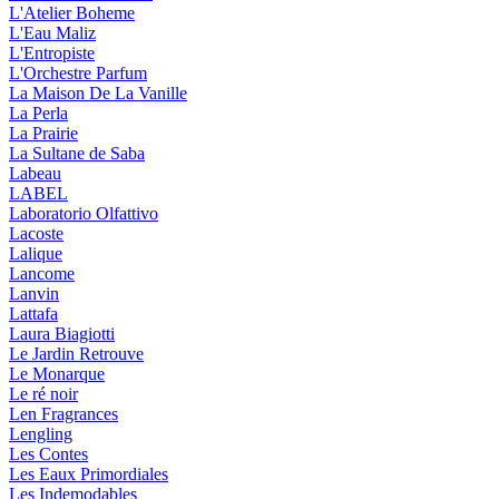
L'Atelier Boheme
L'Eau Maliz
L'Entropiste
L'Orchestre Parfum
La Maison De La Vanille
La Perla
La Prairie
La Sultane de Saba
Labeau
LABEL
Laboratorio Olfattivo
Lacoste
Lalique
Lancome
Lanvin
Lattafa
Laura Biagiotti
Le Jardin Retrouve
Le Monarque
Le ré noir
Len Fragrances
Lengling
Les Contes
Les Eaux Primordiales
Les Indemodables