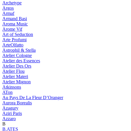
Archetype
Argos
Armaf
Armand Basi
Aroma Music
Arome Vif
Art of Seduction
Arte Profumi
ArteOlfatto
Astrophil & Stella
Atelier Cologne
Atelier des Essences
Atelier Des Ors
Atelier Flou
Atelier Materi
Atelier Mignon
Atkinsons
ATon
Au Pays De La Fleur D’Oranger
Aurora Borealis
Azagury
Aziri Paris
Azzaro
B
B.ATES