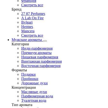
Франция
Смотреть все
Бренд
27 87 Perfumes
A Lab On Fire
Bvlgari
Hermes
Mancera
Смотреть все
Мужские ароматы
Категории
Инди-парфюмерия
Премиум ароматы
Нишевая парфюмерия
Винтажная парфюмерия
Восточная парфюмерия
Форматы
Подарки
Пробники
Дорожные духи
Концентрации
Масляные духи
Парфюмерная вода
Туалетная вода
Тип аромата