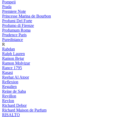
Pompeii
Prada
Premiere Note
Princesse Marina de Bourbon
Profumi Del Forte
Profumo di Firenze
Profumum Roma
Prudence Paris
Puredistance
R
Rabdan
Ralph Lauren
Ramon Bejar
Ramon Molvizar
Rance 1795
Rasasi
Reehat Al Atoor
Reflexion
Regalien
Reine de Saba
Revillon
Revlon
Richard Debor
Richard Maison de Parfum
RISALTO