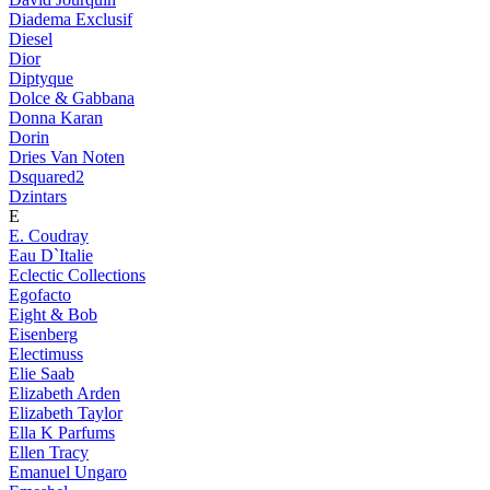
Diadema Exclusif
Diesel
Dior
Diptyque
Dolce & Gabbana
Donna Karan
Dorin
Dries Van Noten
Dsquared2
Dzintars
E
E. Coudray
Eau D`Italie
Eclectic Collections
Egofacto
Eight & Bob
Eisenberg
Electimuss
Elie Saab
Elizabeth Arden
Elizabeth Taylor
Ella K Parfums
Ellen Tracy
Emanuel Ungaro