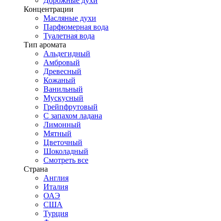
Дорожные духи
Концентрации
Масляные духи
Парфюмерная вода
Туалетная вода
Тип аромата
Альдегидный
Амбровый
Древесный
Кожаный
Ванильный
Мускусный
Грейпфрутовый
С запахом ладана
Лимонный
Мятный
Цветочный
Шоколадный
Смотреть все
Страна
Англия
Италия
ОАЭ
США
Турция