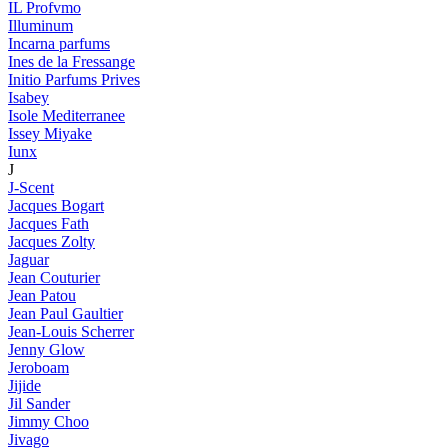
IL Profvmo
Illuminum
Incarna parfums
Ines de la Fressange
Initio Parfums Prives
Isabey
Isole Mediterranee
Issey Miyake
Iunx
J
J-Scent
Jacques Bogart
Jacques Fath
Jacques Zolty
Jaguar
Jean Couturier
Jean Patou
Jean Paul Gaultier
Jean-Louis Scherrer
Jenny Glow
Jeroboam
Jijide
Jil Sander
Jimmy Choo
Jivago