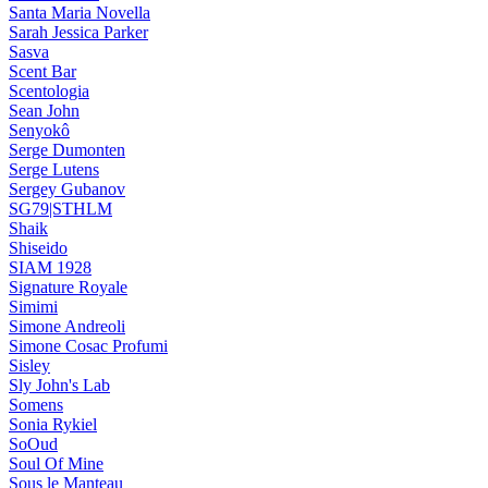
Santa Maria Novella
Sarah Jessica Parker
Sasva
Scent Bar
Scentologia
Sean John
Senyokô
Serge Dumonten
Serge Lutens
Sergey Gubanov
SG79|STHLM
Shaik
Shiseido
SIAM 1928
Signature Royale
Simimi
Simone Andreoli
Simone Cosac Profumi
Sisley
Sly John's Lab
Somens
Sonia Rykiel
SoOud
Soul Of Mine
Sous le Manteau