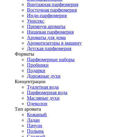
Винтажная парфюмерия
Восточная парфюмерия
Инди-парфюмерия
Унисекс
Премиум ароматы
Нишевая парфюмерия
Ароматы для дома
Ароматизаторы в машину
Детская парфюмерия
Форматы
Парфюмерные наборы
Пробники
Подарки
Дорожные духи
Концентрации
Туалетная вода
Парфюмерная вода
Масляные духи
Одеколон
Тип аромата
Кожаный
Ладан
Пачули
Полынь
Сладкий