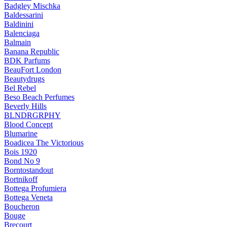
Badgley Mischka
Baldessarini
Baldinini
Balenciaga
Balmain
Banana Republic
BDK Parfums
BeauFort London
Beautydrugs
Bel Rebel
Beso Beach Perfumes
Beverly Hills
BLNDRGRPHY
Blood Concept
Blumarine
Boadicea The Victorious
Bois 1920
Bond No 9
Borntostandout
Bortnikoff
Bottega Profumiera
Bottega Veneta
Boucheron
Bouge
Brecourt