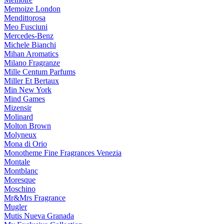
Memoize London
Mendittorosa
Meo Fusciuni
Mercedes-Benz
Michele Bianchi
Mihan Aromatics
Milano Fragranze
Mille Centum Parfums
Miller Et Bertaux
Min New York
Mind Games
Mizensir
Molinard
Molton Brown
Molyneux
Mona di Orio
Monotheme Fine Fragrances Venezia
Montale
Montblanc
Moresque
Moschino
Mr&Mrs Fragrance
Mugler
Mutis Nueva Granada