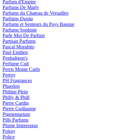
Parfum d'Empire
Parfums De Marly
Parfums du Chateau de Versailles
Parfums Dusita
Parfums et Senteurs du Pays Basque
Parfums Sophiste
Parle Moi De Parfum
Partisan Parfums
Pascal Morabito
Paul Emilien
Penhaligon's
Perfume Cult
Perris Monte Carlo
Perroy
PH Fragrances
Phaedon
Philipp Plein
Philly & Phill
Pierre Cardin
Pierre Guillaume
Pigmentarium
Pills Parfums
Plume Impression
Poiray
Police