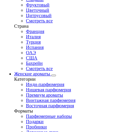
Фруктовый
Цветочный
Цитрусовый
Смотреть все
Страна
Франция
Италия
Турция
Испания
ОАЭ
США
Бахрейн
Смотреть все
Женские ароматы
Категории
Инди-парфюмерия
Нишевая парфюмерия
Премиум ароматы
Винтажная парфюмерия
Восточная парфюмерия
Форматы
Парфюмерные наборы
Подарки
Пробники