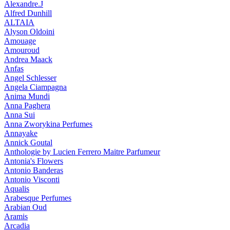
Alexandre.J
Alfred Dunhill
ALTAIA
Alyson Oldoini
Amouage
Amouroud
Andrea Maack
Anfas
Angel Schlesser
Angela Ciampagna
Anima Mundi
Anna Paghera
Anna Sui
Anna Zworykina Perfumes
Annayake
Annick Goutal
Anthologie by Lucien Ferrero Maitre Parfumeur
Antonia's Flowers
Antonio Banderas
Antonio Visconti
Aqualis
Arabesque Perfumes
Arabian Oud
Aramis
Arcadia