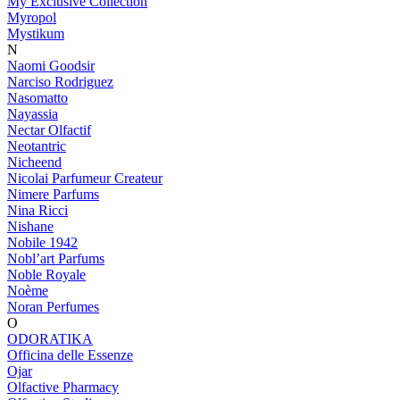
My Exclusive Collection
Myropol
Mystikum
N
Naomi Goodsir
Narciso Rodriguez
Nasomatto
Nayassia
Nectar Olfactif
Neotantric
Nicheend
Nicolai Parfumeur Createur
Nimere Parfums
Nina Ricci
Nishane
Nobile 1942
Nobl’art Parfums
Noble Royale
Noème
Noran Perfumes
O
ODORATIKA
Officina delle Essenze
Ojar
Olfactive Pharmacy