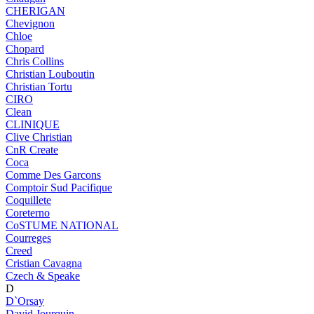
CHERIGAN
Chevignon
Chloe
Chopard
Chris Collins
Christian Louboutin
Christian Tortu
CIRO
Clean
CLINIQUE
Clive Christian
CnR Create
Coca
Comme Des Garcons
Comptoir Sud Pacifique
Coquillete
Coreterno
CoSTUME NATIONAL
Courreges
Creed
Cristian Cavagna
Czech & Speake
D
D`Orsay
David Jourquin