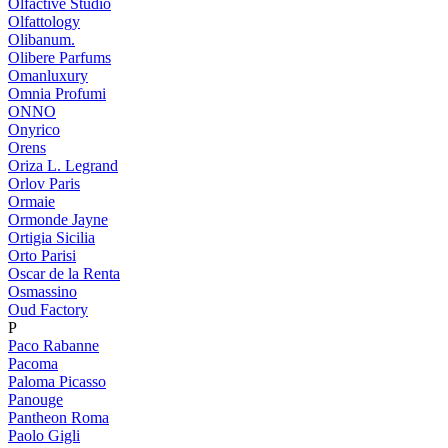
Olfactive Studio
Olfattology
Olibanum.
Olibere Parfums
Omanluxury
Omnia Profumi
ONNO
Onyrico
Orens
Oriza L. Legrand
Orlov Paris
Ormaie
Ormonde Jayne
Ortigia Sicilia
Orto Parisi
Oscar de la Renta
Osmassino
Oud Factory
P
Paco Rabanne
Pacoma
Paloma Picasso
Panouge
Pantheon Roma
Paolo Gigli