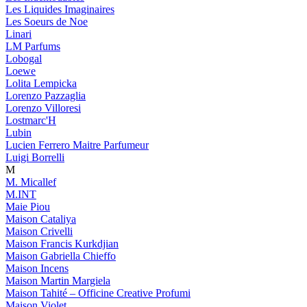
Les Liquides Imaginaires
Les Soeurs de Noe
Linari
LM Parfums
Lobogal
Loewe
Lolita Lempicka
Lorenzo Pazzaglia
Lorenzo Villoresi
Lostmarc'H
Lubin
Lucien Ferrero Maitre Parfumeur
Luigi Borrelli
M
M. Micallef
M.INT
Maie Piou
Maison Cataliya
Maison Crivelli
Maison Francis Kurkdjian
Maison Gabriella Chieffo
Maison Incens
Maison Martin Margiela
Maison Tahité – Officine Creative Profumi
Maison Violet