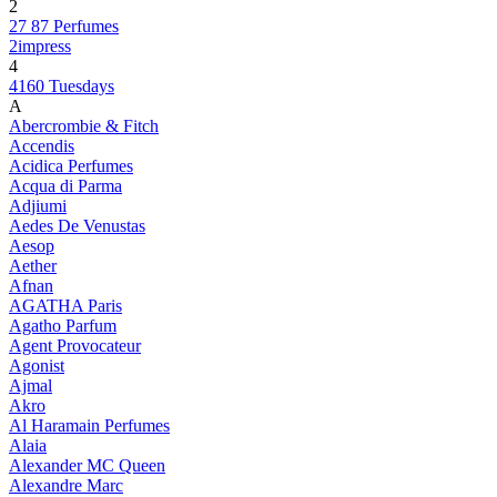
2
27 87 Perfumes
2impress
4
4160 Tuesdays
A
Abercrombie & Fitch
Accendis
Acidica Perfumes
Acqua di Parma
Adjiumi
Aedes De Venustas
Aesop
Aether
Afnan
AGATHA Paris
Agatho Parfum
Agent Provocateur
Agonist
Ajmal
Akro
Al Haramain Perfumes
Alaia
Alexander MC Queen
Alexandre Marc