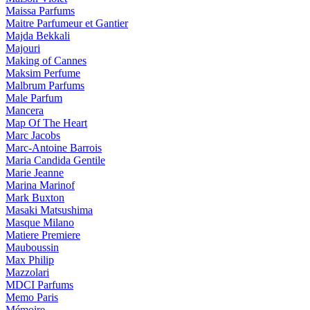
Maissa Parfums
Maitre Parfumeur et Gantier
Majda Bekkali
Majouri
Making of Cannes
Maksim Perfume
Malbrum Parfums
Male Parfum
Mancera
Map Of The Heart
Marc Jacobs
Marc-Antoine Barrois
Maria Candida Gentile
Marie Jeanne
Marina Marinof
Mark Buxton
Masaki Matsushima
Masque Milano
Matiere Premiere
Mauboussin
Max Philip
Mazzolari
MDCI Parfums
Memo Paris
Mémoire