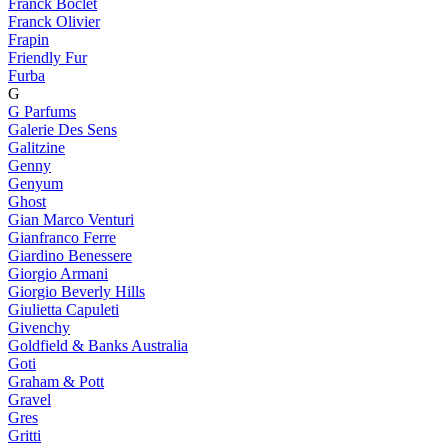
Franck Boclet
Franck Olivier
Frapin
Friendly Fur
Furba
G
G Parfums
Galerie Des Sens
Galitzine
Genny
Genyum
Ghost
Gian Marco Venturi
Gianfranco Ferre
Giardino Benessere
Giorgio Armani
Giorgio Beverly Hills
Giulietta Capuleti
Givenchy
Goldfield & Banks Australia
Goti
Graham & Pott
Gravel
Gres
Gritti