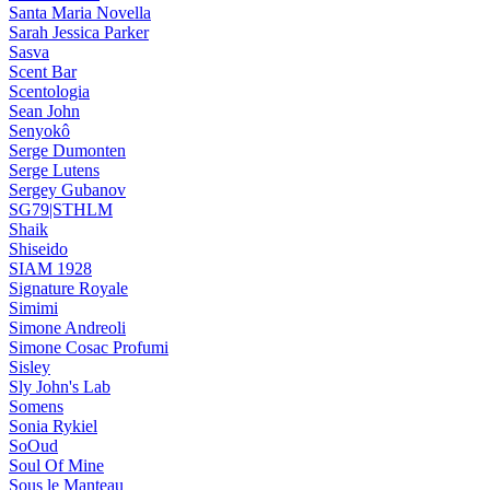
Santa Maria Novella
Sarah Jessica Parker
Sasva
Scent Bar
Scentologia
Sean John
Senyokô
Serge Dumonten
Serge Lutens
Sergey Gubanov
SG79|STHLM
Shaik
Shiseido
SIAM 1928
Signature Royale
Simimi
Simone Andreoli
Simone Cosac Profumi
Sisley
Sly John's Lab
Somens
Sonia Rykiel
SoOud
Soul Of Mine
Sous le Manteau