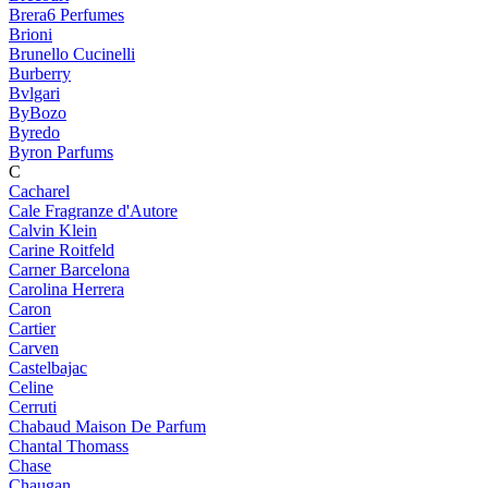
Brera6 Perfumes
Brioni
Brunello Cucinelli
Burberry
Bvlgari
ByBozo
Byredo
Byron Parfums
C
Cacharel
Cale Fragranze d'Autore
Calvin Klein
Carine Roitfeld
Carner Barcelona
Carolina Herrera
Caron
Cartier
Carven
Castelbajac
Celine
Cerruti
Chabaud Maison De Parfum
Chantal Thomass
Chase
Chaugan