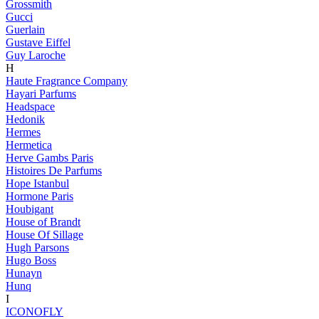
Grossmith
Gucci
Guerlain
Gustave Eiffel
Guy Laroche
H
Haute Fragrance Company
Hayari Parfums
Headspace
Hedonik
Hermes
Hermetica
Herve Gambs Paris
Histoires De Parfums
Hope Istanbul
Hormone Paris
Houbigant
House of Brandt
House Of Sillage
Hugh Parsons
Hugo Boss
Hunayn
Hunq
I
ICONOFLY