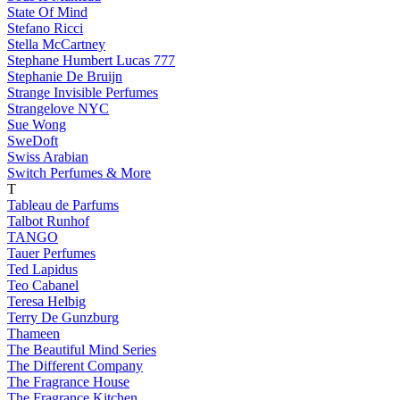
State Of Mind
Stefano Ricci
Stella McCartney
Stephane Humbert Lucas 777
Stephanie De Bruijn
Strange Invisible Perfumes
Strangelove NYC
Sue Wong
SweDoft
Swiss Arabian
Switch Perfumes & More
T
Tableau de Parfums
Talbot Runhof
TANGO
Tauer Perfumes
Ted Lapidus
Teo Cabanel
Teresa Helbig
Terry De Gunzburg
Thameen
The Beautiful Mind Series
The Different Company
The Fragrance House
The Fragrance Kitchen