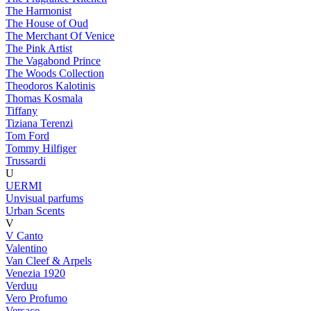
The Harmonist
The House of Oud
The Merchant Of Venice
The Pink Artist
The Vagabond Prince
The Woods Collection
Theodoros Kalotinis
Thomas Kosmala
Tiffany
Tiziana Terenzi
Tom Ford
Tommy Hilfiger
Trussardi
U
UERMI
Unvisual parfums
Urban Scents
V
V Canto
Valentino
Van Cleef & Arpels
Venezia 1920
Verduu
Vero Profumo
Versace