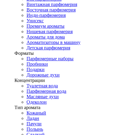
Винтажная парфюмерия
Восточная парфюмерия
Инди-парфюмерия
Унисекс
Премиум ароматы
Нишевая парфюмерия
Ароматы для дома
Ароматизаторы в машину
Детская парфюмерия
Форматы
Парфюмерные наборы
Пробники
Подарки
Дорожные духи
Концентрации
Туалетная вода
Парфюмерная вода
Масляные духи
Одеколон
Тип аромата
Кожаный
Ладан
Пачули
Полынь
Сладкий