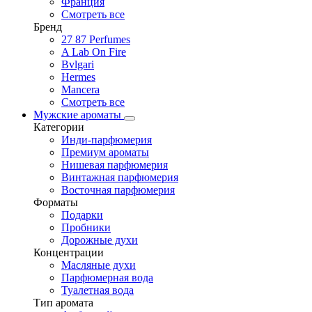
Франция
Смотреть все
Бренд
27 87 Perfumes
A Lab On Fire
Bvlgari
Hermes
Mancera
Смотреть все
Мужские ароматы
Категории
Инди-парфюмерия
Премиум ароматы
Нишевая парфюмерия
Винтажная парфюмерия
Восточная парфюмерия
Форматы
Подарки
Пробники
Дорожные духи
Концентрации
Масляные духи
Парфюмерная вода
Туалетная вода
Тип аромата