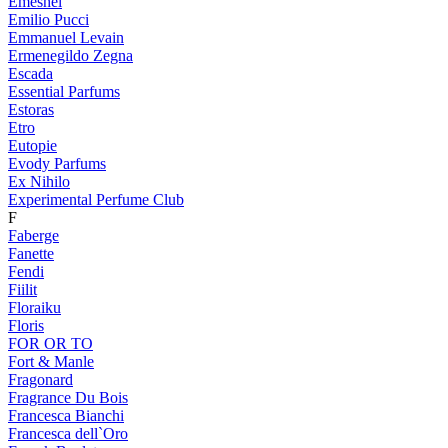
Emeshel
Emilio Pucci
Emmanuel Levain
Ermenegildo Zegna
Escada
Essential Parfums
Estoras
Etro
Eutopie
Evody Parfums
Ex Nihilo
Experimental Perfume Club
F
Faberge
Fanette
Fendi
Fiilit
Floraiku
Floris
FOR OR TO
Fort & Manle
Fragonard
Fragrance Du Bois
Francesca Bianchi
Francesca dell`Oro