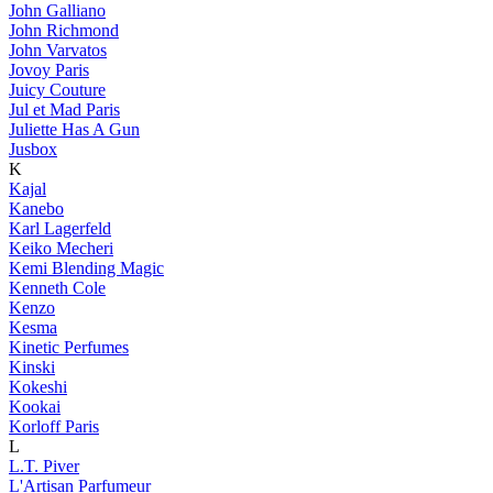
John Galliano
John Richmond
John Varvatos
Jovoy Paris
Juicy Couture
Jul et Mad Paris
Juliette Has A Gun
Jusbox
K
Kajal
Kanebo
Karl Lagerfeld
Keiko Mecheri
Kemi Blending Magic
Kenneth Cole
Kenzo
Kesma
Kinetic Perfumes
Kinski
Kokeshi
Kookai
Korloff Paris
L
L.T. Piver
L'Artisan Parfumeur