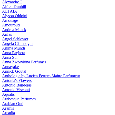
Alexandre.J
Alfred Dunhill
ALTAIA
Alyson Oldoini
Amouage
Amouroud
Andrea Maack
Anfas
Angel Schlesser
Angela Ciampagna
Anima Mundi
Anna Paghera
Anna Sui
Anna Zworykina Perfumes
Annayake
Annick Goutal
Anthologie by Lucien Ferrero Maitre Parfumeur
Antonia's Flowers
Antonio Banderas
Antonio Visconti
Aqualis
Arabesque Perfumes
Arabian Oud
Aramis
Arcadia