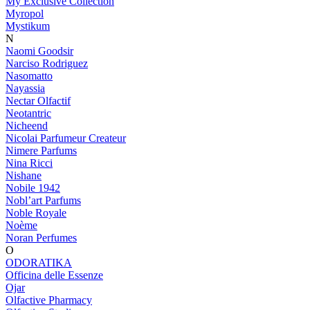
My Exclusive Collection
Myropol
Mystikum
N
Naomi Goodsir
Narciso Rodriguez
Nasomatto
Nayassia
Nectar Olfactif
Neotantric
Nicheend
Nicolai Parfumeur Createur
Nimere Parfums
Nina Ricci
Nishane
Nobile 1942
Nobl’art Parfums
Noble Royale
Noème
Noran Perfumes
O
ODORATIKA
Officina delle Essenze
Ojar
Olfactive Pharmacy