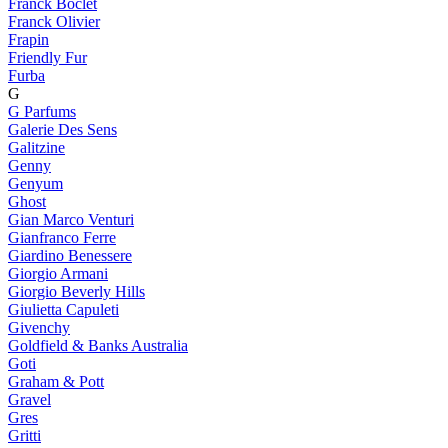
Franck Boclet
Franck Olivier
Frapin
Friendly Fur
Furba
G
G Parfums
Galerie Des Sens
Galitzine
Genny
Genyum
Ghost
Gian Marco Venturi
Gianfranco Ferre
Giardino Benessere
Giorgio Armani
Giorgio Beverly Hills
Giulietta Capuleti
Givenchy
Goldfield & Banks Australia
Goti
Graham & Pott
Gravel
Gres
Gritti