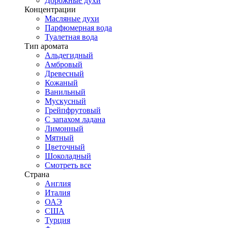
Дорожные духи
Концентрации
Масляные духи
Парфюмерная вода
Туалетная вода
Тип аромата
Альдегидный
Амбровый
Древесный
Кожаный
Ванильный
Мускусный
Грейпфрутовый
С запахом ладана
Лимонный
Мятный
Цветочный
Шоколадный
Смотреть все
Страна
Англия
Италия
ОАЭ
США
Турция