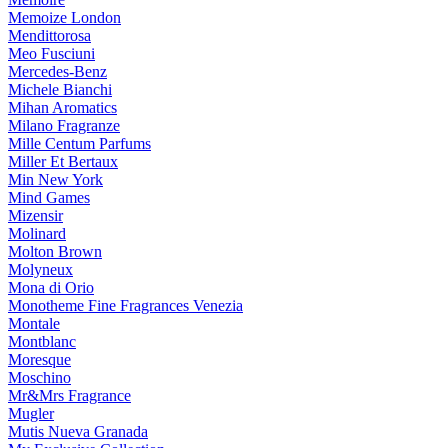
Memoize London
Mendittorosa
Meo Fusciuni
Mercedes-Benz
Michele Bianchi
Mihan Aromatics
Milano Fragranze
Mille Centum Parfums
Miller Et Bertaux
Min New York
Mind Games
Mizensir
Molinard
Molton Brown
Molyneux
Mona di Orio
Monotheme Fine Fragrances Venezia
Montale
Montblanc
Moresque
Moschino
Mr&Mrs Fragrance
Mugler
Mutis Nueva Granada