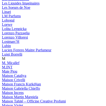
Les Liquides Imaginaires
Les Soeurs de Noe
Linari
LM Parfums
Lobogal
Loewe
Lolita Lempicka
Lorenzo Pazzaglia
Lorenzo Villoresi
Lostmarc'H
Lubin
Lucien Ferrero Maitre Parfumeur
Luigi Borrelli
M
M. Micallef
M.INT
Maie Piou
Maison Cataliya
Maison Crivelli
Maison Francis Kurkdjian
Maison Gabriella Chieffo
Maison Incens
Maison Martin Margiela
Maison Tahité – Officine Creative Profumi
Maison Violet