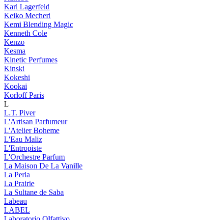
Karl Lagerfeld
Keiko Mecheri
Kemi Blending Magic
Kenneth Cole
Kenzo
Kesma
Kinetic Perfumes
Kinski
Kokeshi
Kookai
Korloff Paris
L
L.T. Piver
L'Artisan Parfumeur
L'Atelier Boheme
L'Eau Maliz
L'Entropiste
L'Orchestre Parfum
La Maison De La Vanille
La Perla
La Prairie
La Sultane de Saba
Labeau
LABEL
Laboratorio Olfattivo