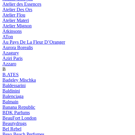
Atelier des Essences
Atelier Des Ors
Atelier Flou
Atelier Materi
Atelier Mignon
Atkinsons
ATon
Au Pays De La Fleur D’Oranger
Aurora Borealis
Azagury
Aziri Paris
Azzaro
B
B.ATES
Badgley Mischka
Baldessarini
Baldinini
Balenciaga
Balmain
Banana Republic
BDK Parfums
BeauFort London
Beautydrugs
Bel Rebel
Beso Beach Perfumes