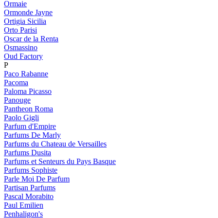
Ormaie
Ormonde Jayne
Ortigia Sicilia
Orto Parisi
Oscar de la Renta
Osmassino
Oud Factory
P
Paco Rabanne
Pacoma
Paloma Picasso
Panouge
Pantheon Roma
Paolo Gigli
Parfum d'Empire
Parfums De Marly
Parfums du Chateau de Versailles
Parfums Dusita
Parfums et Senteurs du Pays Basque
Parfums Sophiste
Parle Moi De Parfum
Partisan Parfums
Pascal Morabito
Paul Emilien
Penhaligon's