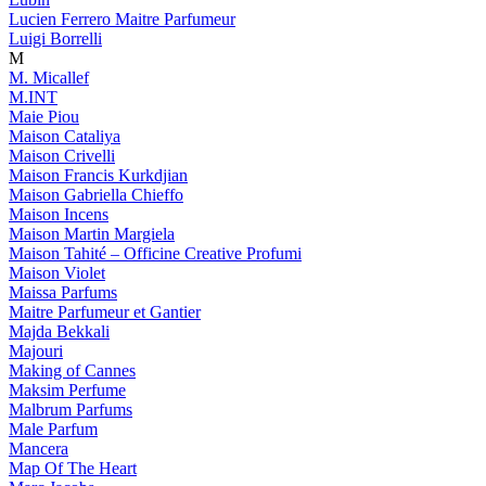
Lucien Ferrero Maitre Parfumeur
Luigi Borrelli
M
M. Micallef
M.INT
Maie Piou
Maison Cataliya
Maison Crivelli
Maison Francis Kurkdjian
Maison Gabriella Chieffo
Maison Incens
Maison Martin Margiela
Maison Tahité – Officine Creative Profumi
Maison Violet
Maissa Parfums
Maitre Parfumeur et Gantier
Majda Bekkali
Majouri
Making of Cannes
Maksim Perfume
Malbrum Parfums
Male Parfum
Mancera
Map Of The Heart