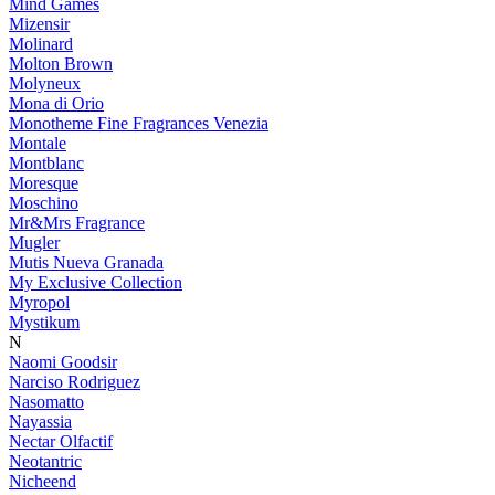
Mind Games
Mizensir
Molinard
Molton Brown
Molyneux
Mona di Orio
Monotheme Fine Fragrances Venezia
Montale
Montblanc
Moresque
Moschino
Mr&Mrs Fragrance
Mugler
Mutis Nueva Granada
My Exclusive Collection
Myropol
Mystikum
N
Naomi Goodsir
Narciso Rodriguez
Nasomatto
Nayassia
Nectar Olfactif
Neotantric
Nicheend