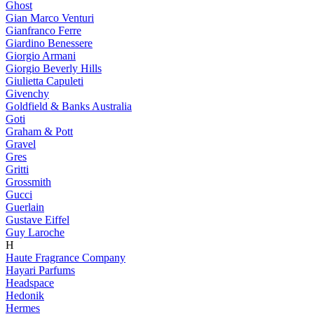
Ghost
Gian Marco Venturi
Gianfranco Ferre
Giardino Benessere
Giorgio Armani
Giorgio Beverly Hills
Giulietta Capuleti
Givenchy
Goldfield & Banks Australia
Goti
Graham & Pott
Gravel
Gres
Gritti
Grossmith
Gucci
Guerlain
Gustave Eiffel
Guy Laroche
H
Haute Fragrance Company
Hayari Parfums
Headspace
Hedonik
Hermes