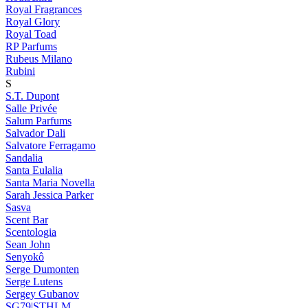
Royal Fragrances
Royal Glory
Royal Toad
RP Parfums
Rubeus Milano
Rubini
S
S.T. Dupont
Salle Privée
Salum Parfums
Salvador Dali
Salvatore Ferragamo
Sandalia
Santa Eulalia
Santa Maria Novella
Sarah Jessica Parker
Sasva
Scent Bar
Scentologia
Sean John
Senyokô
Serge Dumonten
Serge Lutens
Sergey Gubanov
SG79|STHLM