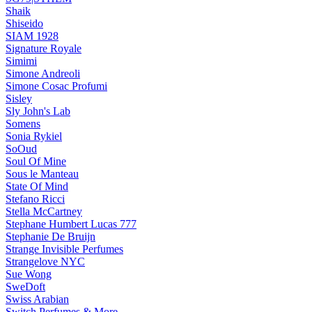
Shaik
Shiseido
SIAM 1928
Signature Royale
Simimi
Simone Andreoli
Simone Cosac Profumi
Sisley
Sly John's Lab
Somens
Sonia Rykiel
SoOud
Soul Of Mine
Sous le Manteau
State Of Mind
Stefano Ricci
Stella McCartney
Stephane Humbert Lucas 777
Stephanie De Bruijn
Strange Invisible Perfumes
Strangelove NYC
Sue Wong
SweDoft
Swiss Arabian
Switch Perfumes & More