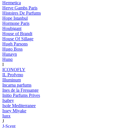
Hermetica
Herve Gambs Paris
Histoires De Parfums
Hope Istanbul
Hormone Paris
Houbigant
House of Brandt
House Of Sillage
Hugh Parsons
Hugo Boss
Hunayn
Hunq
I
ICONOFLY
IL Profvmo
Illuminum
Incarna parfums
Ines de la Fressange
Initio Parfums Prives
Isabey
Isole Mediterranee
Issey Miyake
Iunx
J
J-Scent