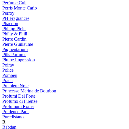
Perfume Cult
Perris Monte Carlo
Perroy
PH Fragrances
Phaedon
Philipp Plein
Philly & Phill
Pierre Cardin
Pierre Guillaume
Pigmentarium
Pills Parfums
Plume Impression
Poiray
Police
Pompeii
Prada
Premiere Note
Princesse Marina de Bourbon
Profumi Del Forte
Profumo di Firenze
Profumum Roma
Prudence Paris
Puredistance
R
Rabdan