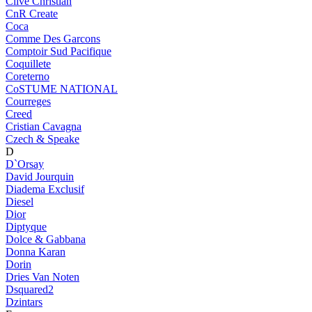
Clive Christian
CnR Create
Coca
Comme Des Garcons
Comptoir Sud Pacifique
Coquillete
Coreterno
CoSTUME NATIONAL
Courreges
Creed
Cristian Cavagna
Czech & Speake
D
D`Orsay
David Jourquin
Diadema Exclusif
Diesel
Dior
Diptyque
Dolce & Gabbana
Donna Karan
Dorin
Dries Van Noten
Dsquared2
Dzintars