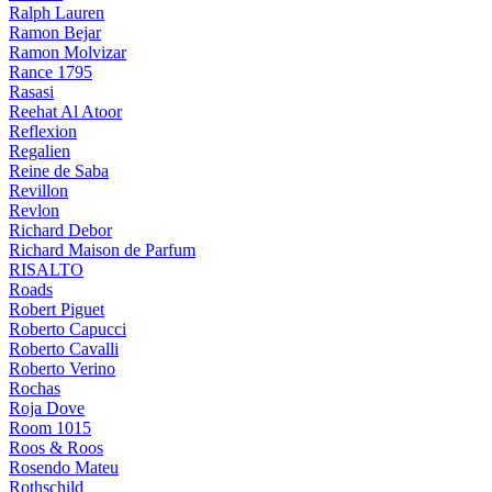
Ralph Lauren
Ramon Bejar
Ramon Molvizar
Rance 1795
Rasasi
Reehat Al Atoor
Reflexion
Regalien
Reine de Saba
Revillon
Revlon
Richard Debor
Richard Maison de Parfum
RISALTO
Roads
Robert Piguet
Roberto Capucci
Roberto Cavalli
Roberto Verino
Rochas
Roja Dove
Room 1015
Roos & Roos
Rosendo Mateu
Rothschild