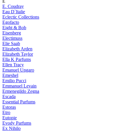
E
E. Coudray
Eau D`Italie
Eclectic Collections
Egofacto
Eight & Bob
Eisenberg
Electimuss
Elie Saab
Elizabeth Arden
Elizabeth Taylor
Ella K Parfums
Ellen Tracy
Emanuel Ungaro
Emeshel
Emilio Pucci
Emmanuel Levain
Ermenegildo Zegna
Escada
Essential Parfums
Estoras
Etro
Eutopie
Evody Parfums
Ex Nihilo