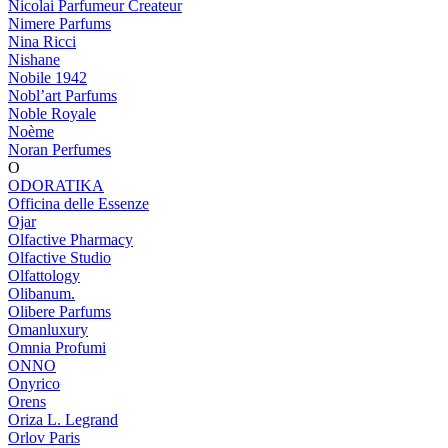
Nicolai Parfumeur Createur
Nimere Parfums
Nina Ricci
Nishane
Nobile 1942
Nobl’art Parfums
Noble Royale
Noème
Noran Perfumes
O
ODORATIKA
Officina delle Essenze
Ojar
Olfactive Pharmacy
Olfactive Studio
Olfattology
Olibanum.
Olibere Parfums
Omanluxury
Omnia Profumi
ONNO
Onyrico
Orens
Oriza L. Legrand
Orlov Paris