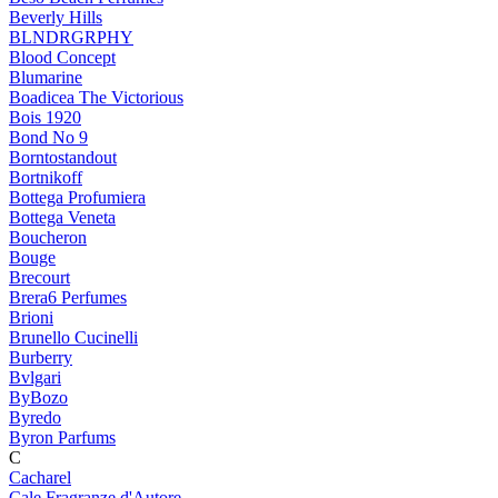
Beverly Hills
BLNDRGRPHY
Blood Concept
Blumarine
Boadicea The Victorious
Bois 1920
Bond No 9
Borntostandout
Bortnikoff
Bottega Profumiera
Bottega Veneta
Boucheron
Bouge
Brecourt
Brera6 Perfumes
Brioni
Brunello Cucinelli
Burberry
Bvlgari
ByBozo
Byredo
Byron Parfums
C
Cacharel
Cale Fragranze d'Autore