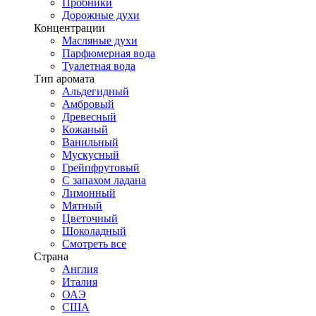
Пробники
Дорожные духи
Концентрации
Масляные духи
Парфюмерная вода
Туалетная вода
Тип аромата
Альдегидный
Амбровый
Древесный
Кожаный
Ванильный
Мускусный
Грейпфрутовый
С запахом ладана
Лимонный
Мятный
Цветочный
Шоколадный
Смотреть все
Страна
Англия
Италия
ОАЭ
США