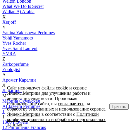
Welton London
What We Do Is Secret
Widian Aj Arabia
X
Xerjoff
Y
Yanina Yakusheva Perfumes
Yohji Yamamoto
Yves Rocher
Yves Saint Laurent
YVRA
Z
Zarkoperfume
Zoologist
А
Аромат Карелии
Л
Сайт использует
файлы cookie
и сервис
Ладаника
Яндекс.Метрика для улучшения работы и
М
анализа посещаемости. Продолжая
Марина Скульская
использование сайта, вы
соглашаетесь
на
Al-Jazeera Perfumes
Принять
обработку этих данных и использование
сервиса
1
Яндекс.Метрика
в соответствии с
Политикой
1
конфиденциальности и обработки персональных
1000 Flowers
данных
.
12 Parfumeurs Francais