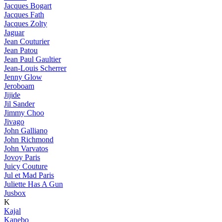
Jacques Bogart
Jacques Fath
Jacques Zolty
Jaguar
Jean Couturier
Jean Patou
Jean Paul Gaultier
Jean-Louis Scherrer
Jenny Glow
Jeroboam
Jijide
Jil Sander
Jimmy Choo
Jivago
John Galliano
John Richmond
John Varvatos
Jovoy Paris
Juicy Couture
Jul et Mad Paris
Juliette Has A Gun
Jusbox
K
Kajal
Kanebo