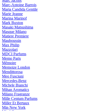
Marc Jacobs
Marc-Antoine Barrois
Maria Candida Gentile
Marie Jeanne
Marina Marinof
Mark Buxton
Masaki Matsushima
Masque Milano
Matiere Premiere
Mauboussin
Max Philip
Mazzolari
MDCI Parfums
Memo Paris
Mémoire
Memoize London
Mendittorosa
Meo Fusciuni
Mercedes-Benz
Michele Bianchi
Mihan Aromatics
Milano Fragranze
Mille Centum Parfums
Miller Et Bertaux
Min New York