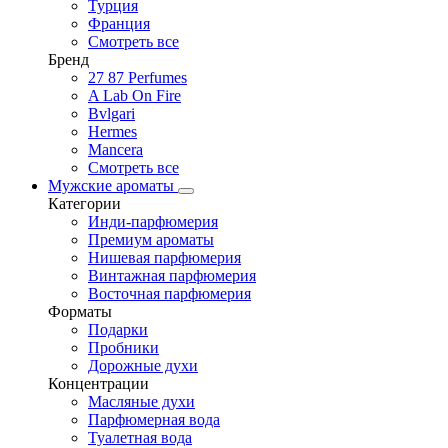
Турция
Франция
Смотреть все
Бренд
27 87 Perfumes
A Lab On Fire
Bvlgari
Hermes
Mancera
Смотреть все
Мужские ароматы
Категории
Инди-парфюмерия
Премиум ароматы
Нишевая парфюмерия
Винтажная парфюмерия
Восточная парфюмерия
Форматы
Подарки
Пробники
Дорожные духи
Концентрации
Масляные духи
Парфюмерная вода
Туалетная вода