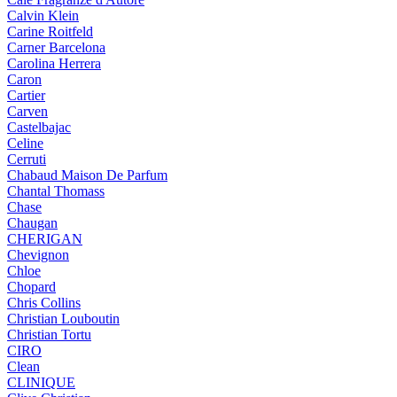
Calvin Klein
Carine Roitfeld
Carner Barcelona
Carolina Herrera
Caron
Cartier
Carven
Castelbajac
Celine
Cerruti
Chabaud Maison De Parfum
Chantal Thomass
Chase
Chaugan
CHERIGAN
Chevignon
Chloe
Chopard
Chris Collins
Christian Louboutin
Christian Tortu
CIRO
Clean
CLINIQUE