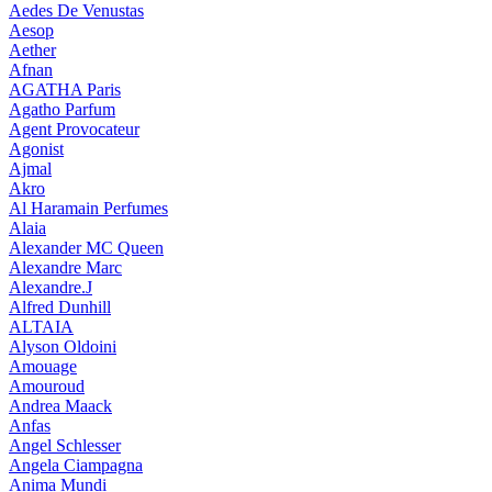
Aedes De Venustas
Aesop
Aether
Afnan
AGATHA Paris
Agatho Parfum
Agent Provocateur
Agonist
Ajmal
Akro
Al Haramain Perfumes
Alaia
Alexander MC Queen
Alexandre Marc
Alexandre.J
Alfred Dunhill
ALTAIA
Alyson Oldoini
Amouage
Amouroud
Andrea Maack
Anfas
Angel Schlesser
Angela Ciampagna
Anima Mundi