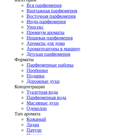
Вся парфюмерия
Винтажная парфюмерия
Восточная парфюмерия
Инди-парфюмерия
Унисекс
Премиум ароматы
Нишевая парфюмерия
Ароматы для дома
Ароматизаторы в машину
Детская парфюмерия
Форматы
Парфюмерные наборы
Пробники
Подарки
Дорожные духи
Концентрации
Туалетная вода
Парфюмерная вода
Масляные духи
Одеколон
Тип аромата
Кожаный
Ладан
Пачули