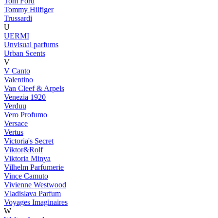
Tom Ford
Tommy Hilfiger
Trussardi
U
UERMI
Unvisual parfums
Urban Scents
V
V Canto
Valentino
Van Cleef & Arpels
Venezia 1920
Verduu
Vero Profumo
Versace
Vertus
Victoria's Secret
Viktor&Rolf
Viktoria Minya
Vilhelm Parfumerie
Vince Camuto
Vivienne Westwood
Vladislava Parfum
Voyages Imaginaires
W