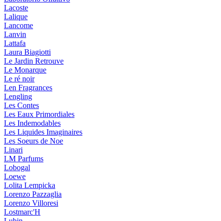
Lacoste
Lalique
Lancome
Lanvin
Lattafa
Laura Biagiotti
Le Jardin Retrouve
Le Monarque
Le ré noir
Len Fragrances
Lengling
Les Contes
Les Eaux Primordiales
Les Indemodables
Les Liquides Imaginaires
Les Soeurs de Noe
Linari
LM Parfums
Lobogal
Loewe
Lolita Lempicka
Lorenzo Pazzaglia
Lorenzo Villoresi
Lostmarc'H
Lubin