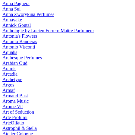
Anna Paghera
Anna Sui
Anna Zworykina Perfumes
Annayake
Annick Goutal
Anthologie by Lucien Ferrero Maitre Parfumeur
Antonia's Flowers
Antonio Banderas
Antonio Visconti
Aqualis
Arabesque Perfumes
Arabian Oud
Aramis
Arcadia
Archetype
Argos
Armaf
Armand Basi
Aroma Music
Arome Vif
Art of Seduction
Arte Profumi
ArteOlfatto
Astrophil & Stella
Atelier Cologne