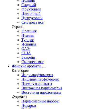
Полынь
Сладкий
Фруктовый
Цветочный
Цитрусовый
Смотреть все
Страна
Франция
Италия
Турция
Испания
ОАЭ
США
Бахрейн
Смотреть все
Женские ароматы
Категории
Инди-парфюмерия
Нишевая парфюмерия
Премиум ароматы
Винтажная парфюмерия
Восточная парфюмерия
Форматы
Парфюмерные наборы
Подарки