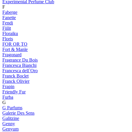
Experimental Perfume Club
F
Faberge
Fanette
Fendi
Fiilit
Floraiku
Floris
FOR OR TO
Fort & Manle
Fragonard
Fragrance Du Bois
Francesca Bianchi
Francesca dell`Oro
Franck Boclet
Franck Olivier
Frapin
Friendly Fur
Furba
G
G Parfums
Galerie Des Sens
Galitzine
Genny
Genyum