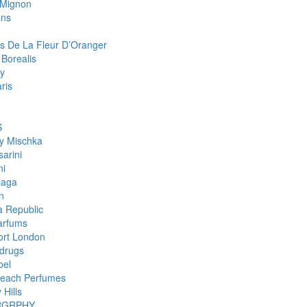
r Mignon
ons
s De La Fleur D’Oranger
 Borealis
y
aris
S
y Mischka
arini
ni
iaga
n
 Republic
arfums
rt London
drugs
bel
each Perfumes
 Hills
RGRPHY