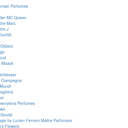
amain Perfumes
nder MC Queen
dre Marc
dre.J
Dunhill
A
Oldoini
ge
oud
a Maack
Schlesser
a Ciampagna
 Mundi
Paghera
ui
worykina Perfumes
ake
 Goutal
ogie by Lucien Ferrero Maitre Parfumeur
a's Flowers