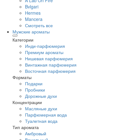
A Lab On Fire
Bvlgari
Hermes
Mancera
Смотреть все
Мужские ароматы
Категории
Инди-парфюмерия
Премиум ароматы
Нишевая парфюмерия
Винтажная парфюмерия
Восточная парфюмерия
Форматы
Подарки
Пробники
Дорожные духи
Концентрации
Масляные духи
Парфюмерная вода
Туалетная вода
Тип аромата
Амбровый
Ванильный