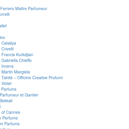
 Ferrero Maitre Parfumeur
rrelli
llef
iou
 Cataliya
Crivelli
 Francis Kurkdjian
 Gabriella Chieffo
 Incens
 Martin Margiela
Tahité – Officine Creative Profumi
 Violet
 Parfums
 Parfumeur et Gantier
Bekkali
i
 of Cannes
m Perfume
um Parfums