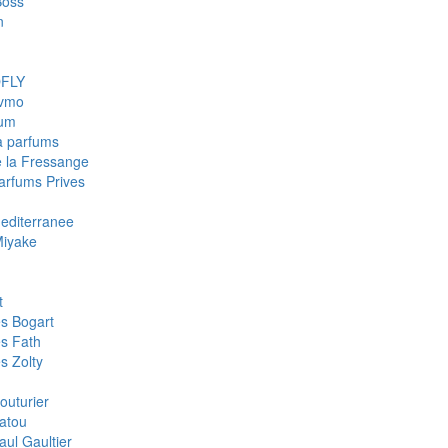
Boss
n
FLY
fvmo
num
a parfums
e la Fressange
Parfums Prives
Mediterranee
Miyake
t
s Bogart
s Fath
s Zolty
outurier
atou
aul Gaultier