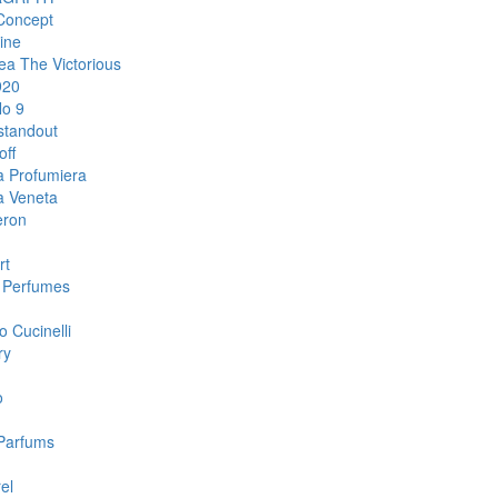
Concept
ine
ea The Victorious
920
o 9
standout
off
a Profumiera
a Veneta
eron
rt
 Perfumes
o Cucinelli
ry
o
Parfums
el