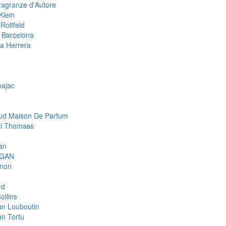
ragranze d'Autore
Klein
Roitfeld
 Barcelona
na Herrera
n
bajac
d Maison De Parfum
l Thomass
an
IGAN
gnon
rd
ollins
ian Louboutin
an Tortu