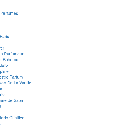
c Perfumes
i
 Paris
ver
san Parfumeur
ier Boheme
Maliz
piste
estre Parfum
son De La Vanille
la
rie
tane de Saba
u
orio Olfattivo
e
e