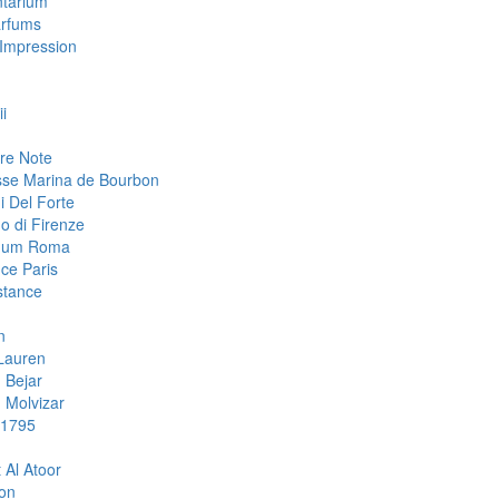
tarium
arfums
Impression
i
re Note
sse Marina de Bourbon
i Del Forte
o di Firenze
mum Roma
ce Paris
stance
n
Lauren
 Bejar
Molvizar
 1795
 Al Atoor
ion