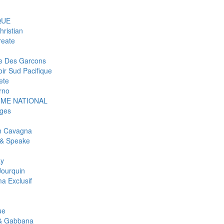
QUE
hristian
eate
 Des Garcons
ir Sud Pacifique
ete
rno
ME NATIONAL
ges
an Cavagna
& Speake
ay
Jourquin
a Exclusif
ue
& Gabbana