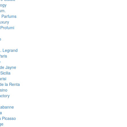
logy
um.
e Parfums
uxury
Profumi
o
L. Legrand
aris
e
de Jayne
Sicilia
risi
de la Renta
sino
ctory
Rabanne
a
 Picasso
ge