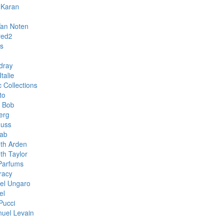
 Karan
Van Noten
red2
rs
dray
talie
c Collections
to
& Bob
erg
muss
aab
eth Arden
th Taylor
 Parfums
racy
el Ungaro
el
Pucci
uel Levain