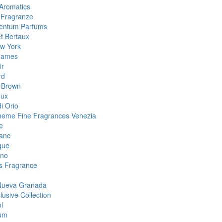
Aromatics
 Fragranze
Centum Parfums
Et Bertaux
w York
Games
ir
rd
 Brown
eux
i Orio
eme Fine Fragrances Venezia
e
anc
que
ino
 Fragrance
Nueva Granada
lusive Collection
l
um