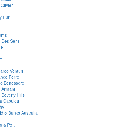
Olivier
y Fur
fums
e Des Sens
ne
m
arco Venturi
anco Ferre
no Benessere
o Armani
 Beverly Hills
ta Capuleti
hy
ld & Banks Australia
 & Pott