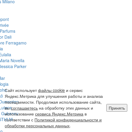
 Milano
upont
rivée
Parfums
or Dali
ore Ferragamo
ia
ulalia
Maria Novella
Jessica Parker
Bar
logia
John
Сайт использует
файлы cookie
и сервис
kô
Яндекс.Метрика для улучшения работы и анализа
 Dumonten
посещаемости. Продолжая использование сайта,
Lutens
вы
соглашаетесь
на обработку этих данных и
Принять
y Gubanov
использование
сервиса Яндекс.Метрика
в
STHLM
соответствии с
Политикой конфиденциальности и
обработки персональных данных
.
do