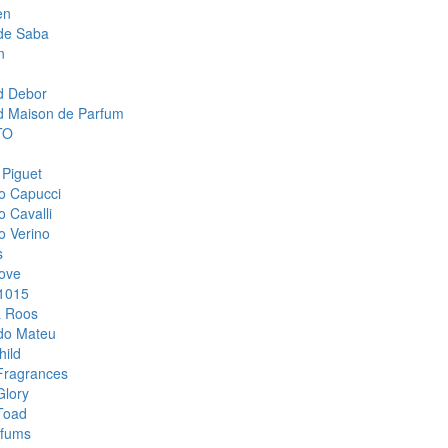
en
de Saba
n
d Debor
d Maison de Parfum
TO
 Piguet
o Capucci
o Cavalli
o Verino
s
ove
1015
& Roos
do Mateu
hild
Fragrances
Glory
Toad
rfums