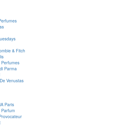
Perfumes
ss
uesdays
ombie & Fitch
is
a Perfumes
di Parma
i
De Venustas
A Paris
 Parfum
Provocateur
t