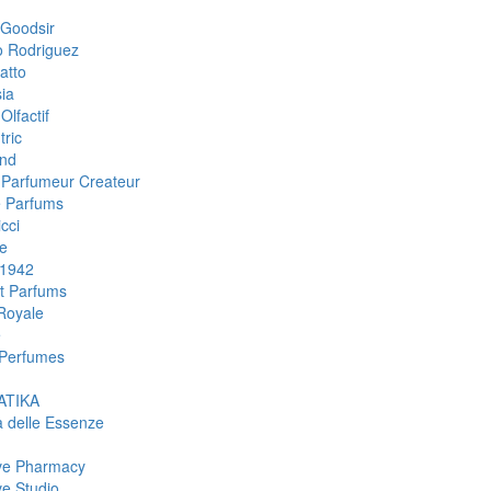
Goodsir
o Rodriguez
atto
ia
Olfactif
tric
nd
i Parfumeur Createur
 Parfums
cci
e
 1942
rt Parfums
Royale
e
Perfumes
TIKA
a delle Essenze
ive Pharmacy
ve Studio