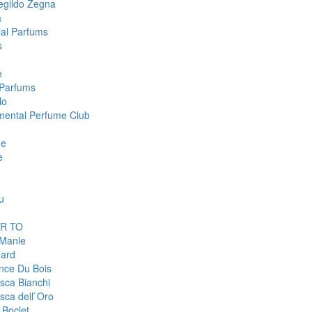
gildo Zegna
a
ial Parfums
s
e
Parfums
lo
mental Perfume Club
ge
e
u
R TO
 Manle
ard
nce Du Bois
sca Bianchi
sca dell`Oro
 Boclet