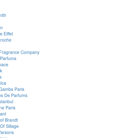
ith
in
 Eiffel
roche
 Fragrance Company
 Parfums
pace
k
s
ica
Gambs Paris
res De Parfums
stanbul
e Paris
ant
of Brandt
Of Sillage
arsons