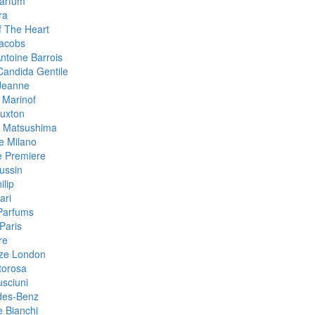
arfum
ra
 The Heart
acobs
ntoine Barrois
Candida Gentile
Jeanne
 Marinof
uxton
 Matsushima
 Milano
e Premiere
ussin
ilip
ari
Parfums
Paris
re
ze London
torosa
sciuni
des-Benz
e Bianchi