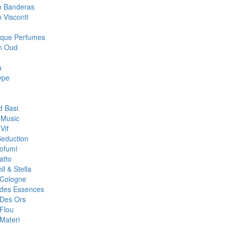
o Banderas
 Visconti
s
que Perfumes
n Oud
a
ype
 Basi
 Music
Vif
Seduction
rofumi
atto
il & Stella
r Cologne
r des Essences
 Des Ors
 Flou
 Materi