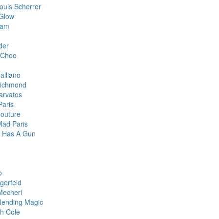
ouis Scherrer
Glow
oam
der
 Choo
alliano
Richmond
arvatos
Paris
Couture
Mad Paris
te Has A Gun
o
gerfeld
Mecheri
lending Magic
h Cole