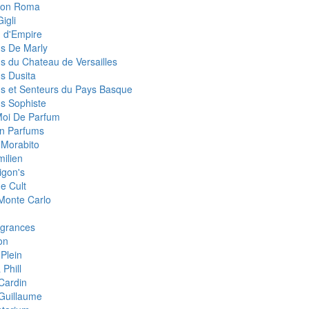
eon Roma
igli
 d'Empire
s De Marly
s du Chateau de Versailles
s Dusita
s et Senteurs du Pays Basque
s Sophiste
Moi De Parfum
an Parfums
 Morabito
milien
igon's
e Cult
 Monte Carlo
grances
on
 Plein
 Phill
 Cardin
 Guillaume