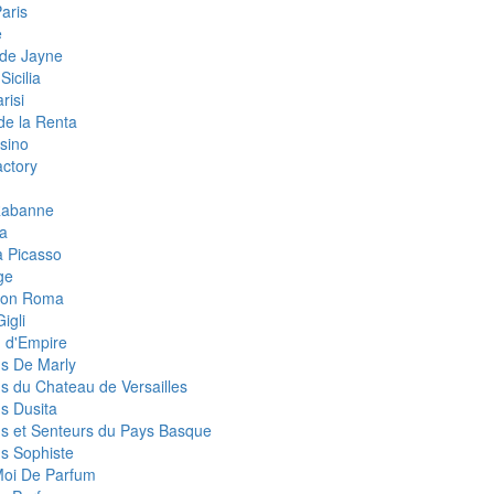
aris
e
de Jayne
Sicilia
risi
de la Renta
sino
ctory
Rabanne
a
 Picasso
ge
eon Roma
igli
 d'Empire
s De Marly
s du Chateau de Versailles
s Dusita
s et Senteurs du Pays Basque
s Sophiste
Moi De Parfum