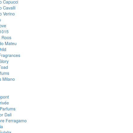
o Capucci
o Cavalli
o Verino
s
ove
1015
& Roos
do Mateu
hild
Fragrances
Glory
Toad
rfums
 Milano
upont
rivée
Parfums
or Dali
ore Ferragamo
ia
ulalia