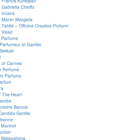
 Francis Kurkdjian
 Gabriella Chieffo
 Incens
 Martin Margiela
Tahité – Officine Creative Profumi
 Violet
 Parfums
 Parfumeur et Gantier
Bekkali
i
 of Cannes
m Perfume
um Parfums
arfum
ra
 The Heart
acobs
ntoine Barrois
Candida Gentile
Jeanne
 Marinof
uxton
 Matsushima