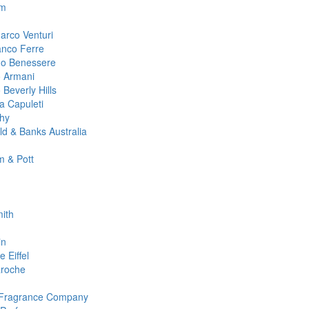
m
arco Venturi
anco Ferre
no Benessere
o Armani
 Beverly Hills
ta Capuleti
hy
ld & Banks Australia
 & Pott
ith
in
 Eiffel
roche
 Fragrance Company