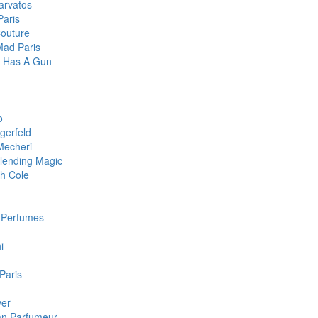
arvatos
Paris
Couture
Mad Paris
te Has A Gun
o
gerfeld
Mecheri
lending Magic
h Cole
c Perfumes
i
 Paris
ver
san Parfumeur