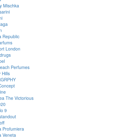
y Mischka
arini
ni
iaga
n
 Republic
arfums
rt London
drugs
bel
each Perfumes
 Hills
RGRPHY
Concept
ine
ea The Victorious
920
o 9
standout
off
a Profumiera
a Veneta