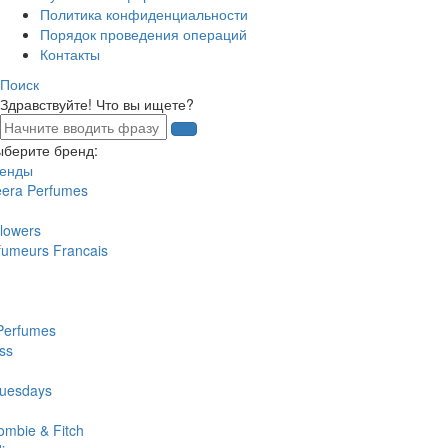
Политика конфиденциальности
Порядок проведения операций
Контакты
Поиск
Здравствуйте! Что вы ищете?
ыберите бренд:
ренды
eera Perfumes
lowers
fumeurs Francais
Perfumes
ss
uesdays
ombie & Fitch