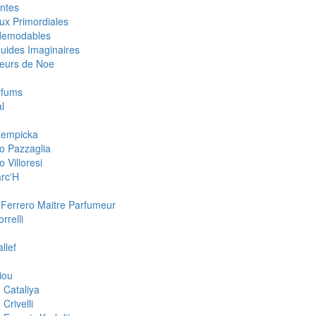
ntes
ux Primordiales
demodables
quides Imaginaires
eurs de Noe
rfums
l
 Lempicka
o Pazzaglia
 Villoresi
rc'H
 Ferrero Maitre Parfumeur
rrelli
llef
iou
 Cataliya
Crivelli