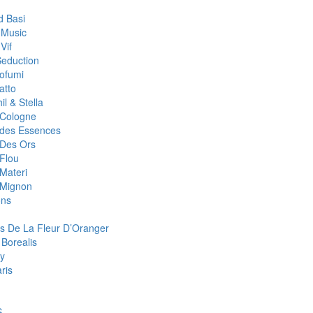
 Basi
 Music
Vif
Seduction
rofumi
atto
il & Stella
r Cologne
r des Essences
 Des Ors
 Flou
 Materi
r Mignon
ons
s De La Fleur D’Oranger
 Borealis
y
aris
S