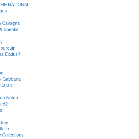
ME NATIONAL
ges
an Cavagna
& Speake
ay
Jourquin
a Exclusif
ue
& Gabbana
 Karan
Van Noten
red2
rs
dray
talie
c Collections