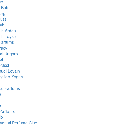
to
& Bob
erg
muss
aab
eth Arden
th Taylor
 Parfums
racy
el Ungaro
el
Pucci
uel Levain
gildo Zegna
a
ial Parfums
s
e
Parfums
lo
mental Perfume Club