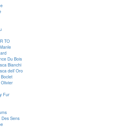
ge
e
u
R TO
 Manle
ard
nce Du Bois
sca Bianchi
sca dell`Oro
 Boclet
Olivier
y Fur
fums
e Des Sens
ne