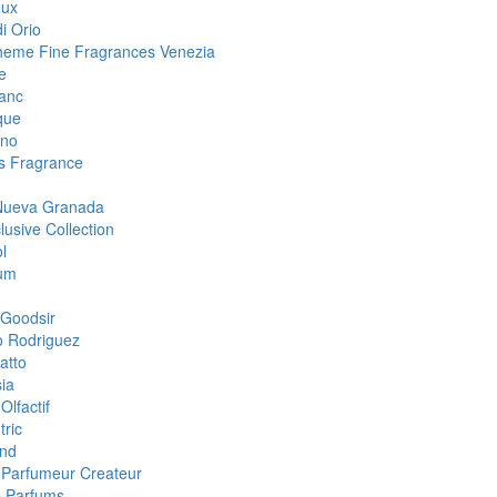
eux
i Orio
eme Fine Fragrances Venezia
e
anc
que
ino
 Fragrance
Nueva Granada
lusive Collection
l
um
Goodsir
o Rodriguez
atto
ia
Olfactif
tric
nd
i Parfumeur Createur
 Parfums