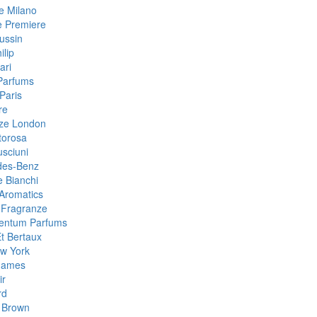
 Milano
e Premiere
ussin
ilip
ari
Parfums
Paris
re
ze London
torosa
sciuni
des-Benz
e Bianchi
Aromatics
 Fragranze
Centum Parfums
Et Bertaux
w York
Games
ir
rd
 Brown