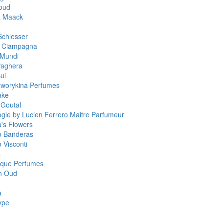
oud
a Maack
Schlesser
a Ciampagna
 Mundi
Paghera
ui
worykina Perfumes
ake
 Goutal
ogie by Lucien Ferrero Maitre Parfumeur
a's Flowers
o Banderas
 Visconti
s
que Perfumes
n Oud
a
ype