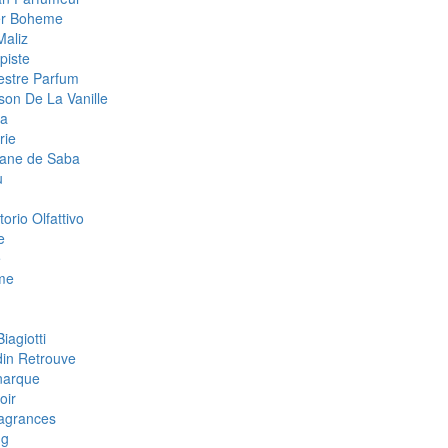
ier Boheme
Maliz
piste
estre Parfum
son De La Vanille
la
rie
tane de Saba
u
orio Olfattivo
e
e
me
iagiotti
din Retrouve
narque
oir
agrances
ng