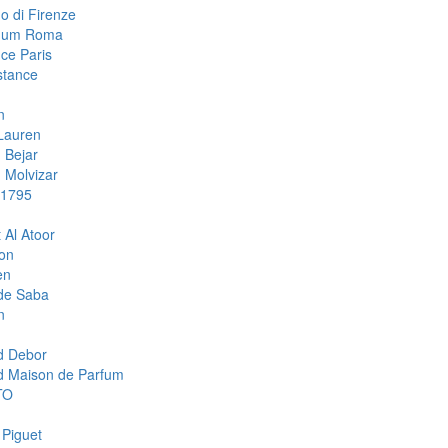
o di Firenze
mum Roma
ce Paris
stance
n
Lauren
 Bejar
Molvizar
 1795
 Al Atoor
ion
en
de Saba
n
d Debor
d Maison de Parfum
TO
 Piguet