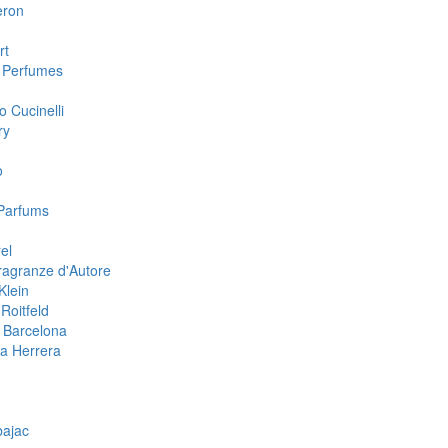
eron
rt
 Perfumes
o Cucinelli
ry
o
Parfums
el
ragranze d'Autore
Klein
Roitfeld
 Barcelona
na Herrera
n
bajac