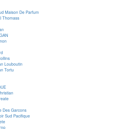
d Maison De Parfum
l Thomass
an
IGAN
gnon
rd
ollins
ian Louboutin
an Tortu
QUE
hristian
eate
 Des Garcons
ir Sud Pacifique
ete
rno