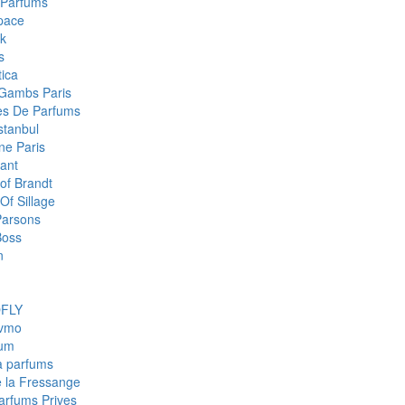
 Parfums
pace
k
s
ica
Gambs Paris
res De Parfums
stanbul
e Paris
ant
of Brandt
Of Sillage
arsons
Boss
n
FLY
fvmo
num
a parfums
e la Fressange
Parfums Prives