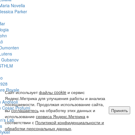
Maria Novella
Jessica Parker
Bar
logia
John
kô
 Dumonten
Lutens
y Gubanov
STHLM
do
1928
ure Royale
Сайт использует
файлы cookie
и сервис
Яндекс.Метрика для улучшения работы и анализа
 Andreoli
посещаемости. Продолжая использование сайта,
 Cosac Profumi
вы
соглашаетесь
на обработку этих данных и
Принять
использование
сервиса Яндекс.Метрика
в
hn's Lab
соответствии с
Политикой конфиденциальности и
s
обработки персональных данных
.
Rykiel