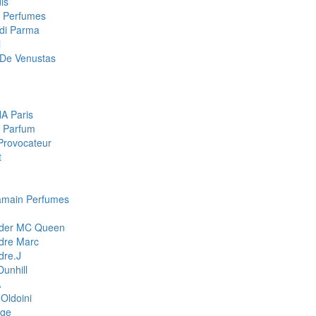
is
a Perfumes
di Parma
i
De Venustas
A Paris
 Parfum
Provocateur
t
amain Perfumes
nder MC Queen
dre Marc
dre.J
Dunhill
A
Oldoini
ge