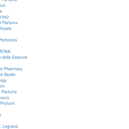
cci
e
 1942
rt Parfums
Royale
e
Perfumes
TIKA
a delle Essenze
ive Pharmacy
ve Studio
logy
um.
e Parfums
uxury
Profumi
o
L. Legrand