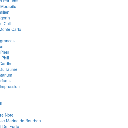
an Parfums
 Morabito
milien
igon's
e Cult
 Monte Carlo
grances
on
 Plein
 Phill
 Cardin
 Guillaume
tarium
arfums
Impression
i
re Note
sse Marina de Bourbon
i Del Forte