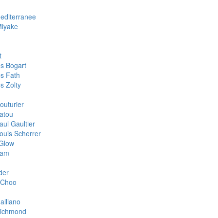
Mediterranee
Miyake
t
s Bogart
s Fath
s Zolty
outurier
atou
aul Gaultier
ouis Scherrer
Glow
oam
der
 Choo
alliano
Richmond