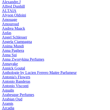
Alexandre.J
Alfred Dunhill
ALTAIA
Alyson Oldoini
Amouage
Amouroud
Andrea Maack
Anfas
Angel Schlesser
Angela Ciampagna
Anima Mundi
Anna Paghera
Anna Sui
Anna Zworykina Perfumes
Annayake
Annick Goutal
Anthologie by Lucien Ferrero Maitre Parfumeur
Antonia's Flowers
Antonio Banderas
Antonio Visconti
Aqualis
Arabesque Perfumes
Arabian Oud
Aramis
Arcadia