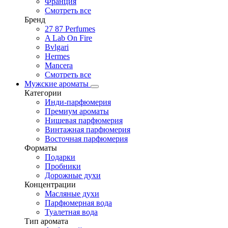
Франция
Смотреть все
Бренд
27 87 Perfumes
A Lab On Fire
Bvlgari
Hermes
Mancera
Смотреть все
Мужские ароматы
Категории
Инди-парфюмерия
Премиум ароматы
Нишевая парфюмерия
Винтажная парфюмерия
Восточная парфюмерия
Форматы
Подарки
Пробники
Дорожные духи
Концентрации
Масляные духи
Парфюмерная вода
Туалетная вода
Тип аромата