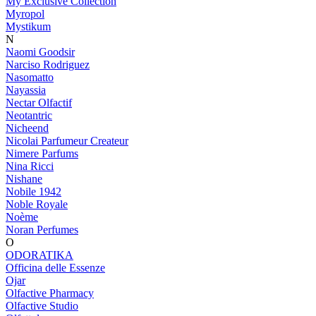
My Exclusive Collection
Myropol
Mystikum
N
Naomi Goodsir
Narciso Rodriguez
Nasomatto
Nayassia
Nectar Olfactif
Neotantric
Nicheend
Nicolai Parfumeur Createur
Nimere Parfums
Nina Ricci
Nishane
Nobile 1942
Noble Royale
Noème
Noran Perfumes
O
ODORATIKA
Officina delle Essenze
Ojar
Olfactive Pharmacy
Olfactive Studio