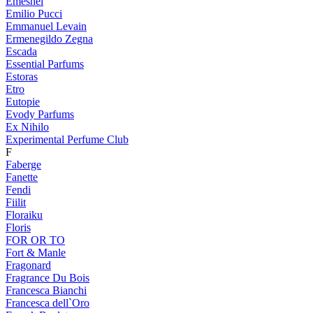
Emeshel
Emilio Pucci
Emmanuel Levain
Ermenegildo Zegna
Escada
Essential Parfums
Estoras
Etro
Eutopie
Evody Parfums
Ex Nihilo
Experimental Perfume Club
F
Faberge
Fanette
Fendi
Fiilit
Floraiku
Floris
FOR OR TO
Fort & Manle
Fragonard
Fragrance Du Bois
Francesca Bianchi
Francesca dell`Oro