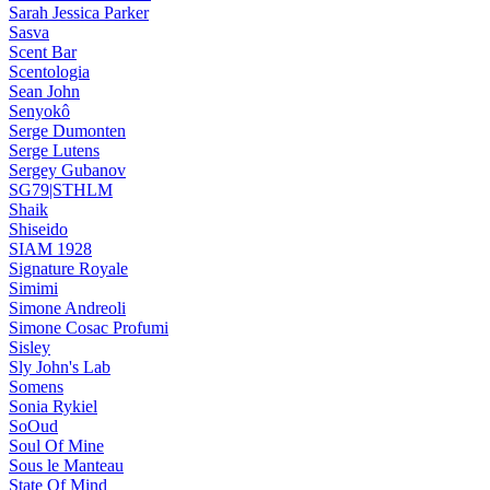
Sarah Jessica Parker
Sasva
Scent Bar
Scentologia
Sean John
Senyokô
Serge Dumonten
Serge Lutens
Sergey Gubanov
SG79|STHLM
Shaik
Shiseido
SIAM 1928
Signature Royale
Simimi
Simone Andreoli
Simone Cosac Profumi
Sisley
Sly John's Lab
Somens
Sonia Rykiel
SoOud
Soul Of Mine
Sous le Manteau
State Of Mind