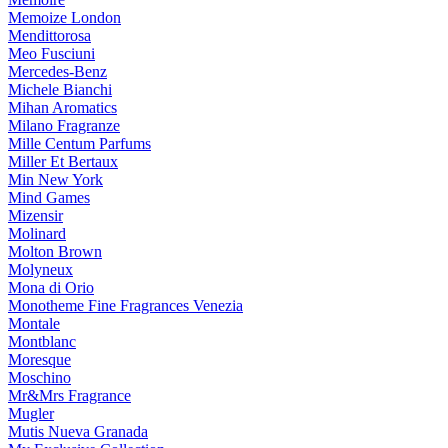
Memoize London
Mendittorosa
Meo Fusciuni
Mercedes-Benz
Michele Bianchi
Mihan Aromatics
Milano Fragranze
Mille Centum Parfums
Miller Et Bertaux
Min New York
Mind Games
Mizensir
Molinard
Molton Brown
Molyneux
Mona di Orio
Monotheme Fine Fragrances Venezia
Montale
Montblanc
Moresque
Moschino
Mr&Mrs Fragrance
Mugler
Mutis Nueva Granada