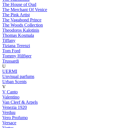
The House of Oud
The Merchant Of Venice
The Pink Artist
The Vagabond Prince
The Woods Collection
Theodoros Kalotinis
Thomas Kosmala
Tiffany
Tiziana Terenzi
Tom Ford
Tommy Hilfiger
Trussardi
U
UERMI
Unvisual parfums
Urban Scents
V
V Canto
Valentino
Van Cleef & Arpels
Venezia 1920
Verduu
Vero Profumo
Versace
Vertus