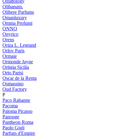
Olfattology
Olibanum.
Olibere Parfums
Omanluxury
Omnia Profumi
ONNO
Onyrico
Orens
Oriza L. Legrand
Orlov Paris
Ormaie
Ormonde Jayne
Ortigia Sicilia
Orto Parisi
Oscar de la Renta
Osmassino
Oud Factory
P
Paco Rabanne
Pacoma
Paloma Picasso
Panouge
Pantheon Roma
Paolo Gigli
Parfum d'Empire