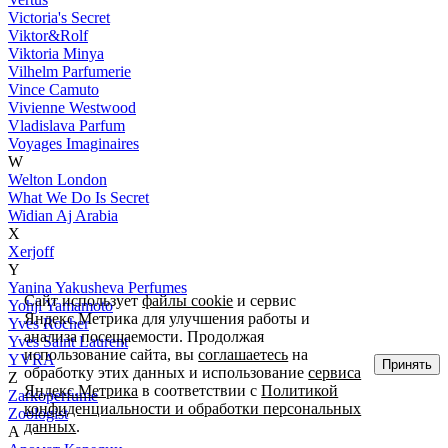
Victoria's Secret
Viktor&Rolf
Viktoria Minya
Vilhelm Parfumerie
Vince Camuto
Vivienne Westwood
Vladislava Parfum
Voyages Imaginaires
W
Welton London
What We Do Is Secret
Widian Aj Arabia
X
Xerjoff
Y
Yanina Yakusheva Perfumes
Сайт использует
файлы cookie
и сервис
Yohji Yamamoto
Яндекс.Метрика для улучшения работы и
Yves Rocher
анализа посещаемости. Продолжая
Yves Saint Laurent
использование сайта, вы
соглашаетесь
на
YVRA
Принять
обработку этих данных и использование
сервиса
Z
Яндекс.Метрика
в соответствии с
Политикой
Zarkoperfume
конфиденциальности и обработки персональных
Zoologist
данных
.
А