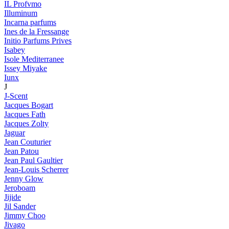
IL Profvmo
Illuminum
Incarna parfums
Ines de la Fressange
Initio Parfums Prives
Isabey
Isole Mediterranee
Issey Miyake
Iunx
J
J-Scent
Jacques Bogart
Jacques Fath
Jacques Zolty
Jaguar
Jean Couturier
Jean Patou
Jean Paul Gaultier
Jean-Louis Scherrer
Jenny Glow
Jeroboam
Jijide
Jil Sander
Jimmy Choo
Jivago