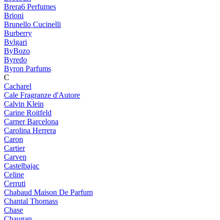
Brera6 Perfumes
Brioni
Brunello Cucinelli
Burberry
Bvlgari
ByBozo
Byredo
Byron Parfums
C
Cacharel
Cale Fragranze d'Autore
Calvin Klein
Carine Roitfeld
Carner Barcelona
Carolina Herrera
Caron
Cartier
Carven
Castelbajac
Celine
Cerruti
Chabaud Maison De Parfum
Chantal Thomass
Chase
Chaugan