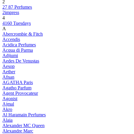
2
27 87 Perfumes
2impress
4
4160 Tuesdays
A
Abercrombie & Fitch
Accendis
Acidica Perfumes
Acqua di Parma
Adjiumi
Aedes De Venustas
Aesop
Aether
Afnan
AGATHA Paris
Agatho Parfum
Agent Provocateur
Agonist
Ajmal
Akro
Al Haramain Perfumes
Alaia
Alexander MC Queen
Alexandre Marc