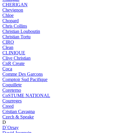
CHERIGAN
Chevignon
Chloe
Chopard
Chris Collins
Christian Louboutin
Christian Tortu
CIRO
Clean
CLINIQUE
Clive Christian
CnR Create
Coca
Comme Des Garcons
Comptoir Sud Pacifique
Coquillete
Coreterno
CoSTUME NATIONAL
Courreges
Creed
Cristian Cavagna
Czech & Speake
D
D`Orsay
David Jourquin