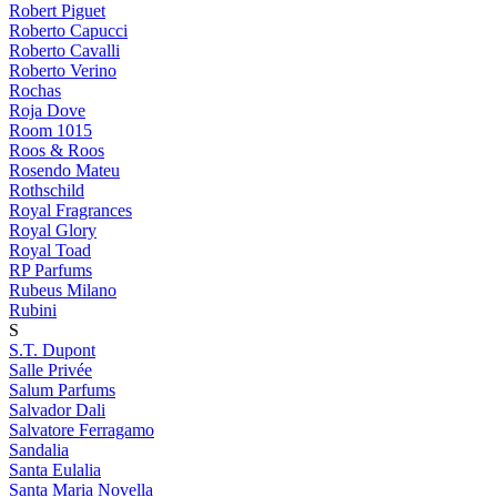
Robert Piguet
Roberto Capucci
Roberto Cavalli
Roberto Verino
Rochas
Roja Dove
Room 1015
Roos & Roos
Rosendo Mateu
Rothschild
Royal Fragrances
Royal Glory
Royal Toad
RP Parfums
Rubeus Milano
Rubini
S
S.T. Dupont
Salle Privée
Salum Parfums
Salvador Dali
Salvatore Ferragamo
Sandalia
Santa Eulalia
Santa Maria Novella