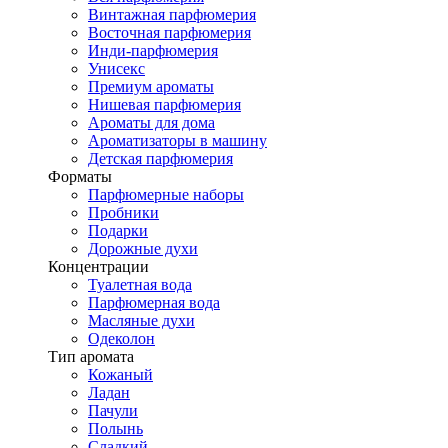
Винтажная парфюмерия
Восточная парфюмерия
Инди-парфюмерия
Унисекс
Премиум ароматы
Нишевая парфюмерия
Ароматы для дома
Ароматизаторы в машину
Детская парфюмерия
Форматы
Парфюмерные наборы
Пробники
Подарки
Дорожные духи
Концентрации
Туалетная вода
Парфюмерная вода
Масляные духи
Одеколон
Тип аромата
Кожаный
Ладан
Пачули
Полынь
Сладкий