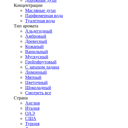
Дорожные духи
Концентрации
Масляные духи
Парфюмерная вода
Туалетная вода
Тип аромата
Альдегидный
Амбровый
Древесный
Кожаный
Ванильный
Мускусный
Грейпфрутовый
С запахом ладана
Лимонный
Мятный
Цветочный
Шоколадный
Смотреть все
Страна
Англия
Италия
ОАЭ
США
Турция