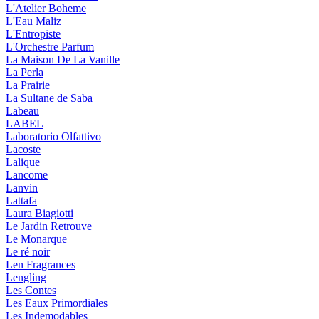
L'Atelier Boheme
L'Eau Maliz
L'Entropiste
L'Orchestre Parfum
La Maison De La Vanille
La Perla
La Prairie
La Sultane de Saba
Labeau
LABEL
Laboratorio Olfattivo
Lacoste
Lalique
Lancome
Lanvin
Lattafa
Laura Biagiotti
Le Jardin Retrouve
Le Monarque
Le ré noir
Len Fragrances
Lengling
Les Contes
Les Eaux Primordiales
Les Indemodables