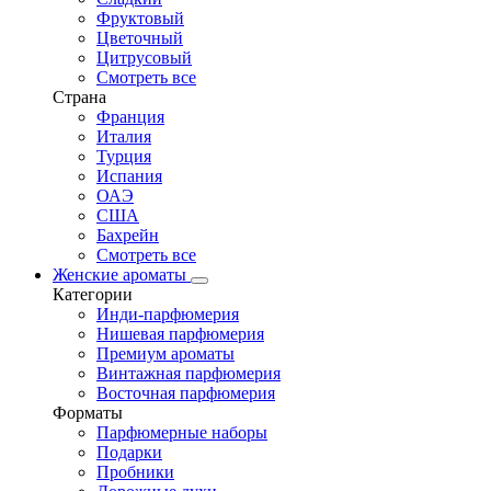
Фруктовый
Цветочный
Цитрусовый
Смотреть все
Страна
Франция
Италия
Турция
Испания
ОАЭ
США
Бахрейн
Смотреть все
Женские ароматы
Категории
Инди-парфюмерия
Нишевая парфюмерия
Премиум ароматы
Винтажная парфюмерия
Восточная парфюмерия
Форматы
Парфюмерные наборы
Подарки
Пробники