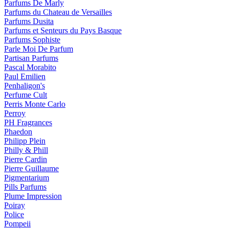
Parfums De Marly
Parfums du Chateau de Versailles
Parfums Dusita
Parfums et Senteurs du Pays Basque
Parfums Sophiste
Parle Moi De Parfum
Partisan Parfums
Pascal Morabito
Paul Emilien
Penhaligon's
Perfume Cult
Perris Monte Carlo
Perroy
PH Fragrances
Phaedon
Philipp Plein
Philly & Phill
Pierre Cardin
Pierre Guillaume
Pigmentarium
Pills Parfums
Plume Impression
Poiray
Police
Pompeii