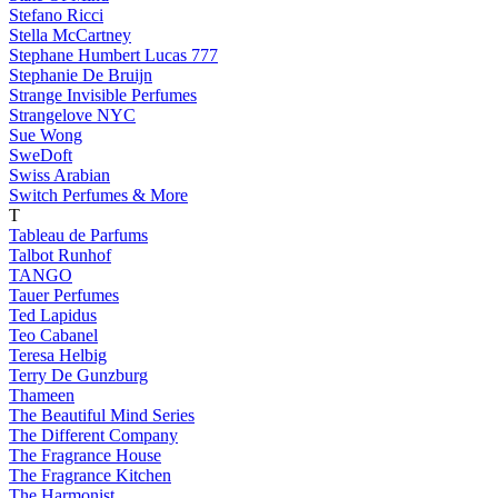
Stefano Ricci
Stella McCartney
Stephane Humbert Lucas 777
Stephanie De Bruijn
Strange Invisible Perfumes
Strangelove NYC
Sue Wong
SweDoft
Swiss Arabian
Switch Perfumes & More
T
Tableau de Parfums
Talbot Runhof
TANGO
Tauer Perfumes
Ted Lapidus
Teo Cabanel
Teresa Helbig
Terry De Gunzburg
Thameen
The Beautiful Mind Series
The Different Company
The Fragrance House
The Fragrance Kitchen
The Harmonist