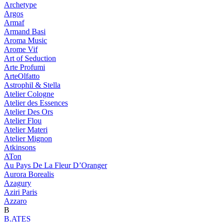
Archetype
Argos
Armaf
Armand Basi
Aroma Music
Arome Vif
Art of Seduction
Arte Profumi
ArteOlfatto
Astrophil & Stella
Atelier Cologne
Atelier des Essences
Atelier Des Ors
Atelier Flou
Atelier Materi
Atelier Mignon
Atkinsons
ATon
Au Pays De La Fleur D’Oranger
Aurora Borealis
Azagury
Aziri Paris
Azzaro
B
B.ATES