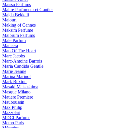
Maissa Parfums
Maitre Parfumeur et Gantier
Majda Bekkali
Majouri
Making of Cannes
Maksim Perfume
Malbrum Parfums
Male Parfum
Mancera
Map Of The Heart
Marc Jacobs
Marc-Antoine Barrois
Maria Candida Gentile
Marie Jeanne
Marina Marinof
Mark Buxton
Masaki Matsushima
Masque Milano
Matiere Premiere
Mauboussin
Max Philip
Mazzolari
MDCI Parfums
Memo Paris
Mémoire