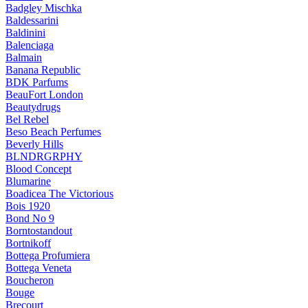
Badgley Mischka
Baldessarini
Baldinini
Balenciaga
Balmain
Banana Republic
BDK Parfums
BeauFort London
Beautydrugs
Bel Rebel
Beso Beach Perfumes
Beverly Hills
BLNDRGRPHY
Blood Concept
Blumarine
Boadicea The Victorious
Bois 1920
Bond No 9
Borntostandout
Bortnikoff
Bottega Profumiera
Bottega Veneta
Boucheron
Bouge
Brecourt