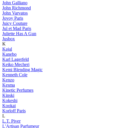
John Galliano
John Richmond
John Varvatos
Jovoy Paris
Juicy Couture
Jul et Mad Paris
Juliette Has A Gun
Jusbox
K
Kajal
Kanebo
Karl Lagerfeld
Keiko Mecheri
Kemi Blending Magic
Kenneth Cole
Kenzo
Kesma
Kinetic Perfumes
Kinski
Kokeshi
Kookai
Korloff Paris
L
L.T. Piver
L'Artisan Parfumeur