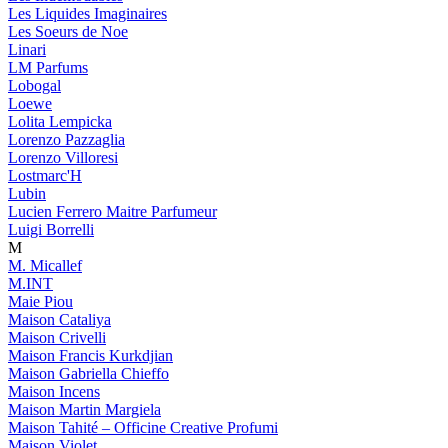
Les Liquides Imaginaires
Les Soeurs de Noe
Linari
LM Parfums
Lobogal
Loewe
Lolita Lempicka
Lorenzo Pazzaglia
Lorenzo Villoresi
Lostmarc'H
Lubin
Lucien Ferrero Maitre Parfumeur
Luigi Borrelli
M
M. Micallef
M.INT
Maie Piou
Maison Cataliya
Maison Crivelli
Maison Francis Kurkdjian
Maison Gabriella Chieffo
Maison Incens
Maison Martin Margiela
Maison Tahité – Officine Creative Profumi
Maison Violet