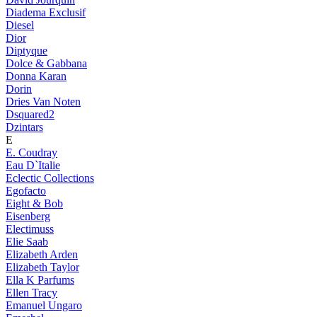
Diadema Exclusif
Diesel
Dior
Diptyque
Dolce & Gabbana
Donna Karan
Dorin
Dries Van Noten
Dsquared2
Dzintars
E
E. Coudray
Eau D`Italie
Eclectic Collections
Egofacto
Eight & Bob
Eisenberg
Electimuss
Elie Saab
Elizabeth Arden
Elizabeth Taylor
Ella K Parfums
Ellen Tracy
Emanuel Ungaro