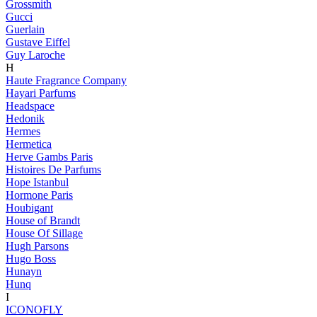
Grossmith
Gucci
Guerlain
Gustave Eiffel
Guy Laroche
H
Haute Fragrance Company
Hayari Parfums
Headspace
Hedonik
Hermes
Hermetica
Herve Gambs Paris
Histoires De Parfums
Hope Istanbul
Hormone Paris
Houbigant
House of Brandt
House Of Sillage
Hugh Parsons
Hugo Boss
Hunayn
Hunq
I
ICONOFLY