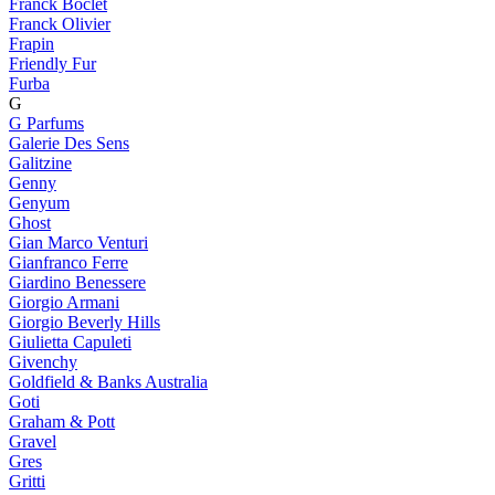
Franck Boclet
Franck Olivier
Frapin
Friendly Fur
Furba
G
G Parfums
Galerie Des Sens
Galitzine
Genny
Genyum
Ghost
Gian Marco Venturi
Gianfranco Ferre
Giardino Benessere
Giorgio Armani
Giorgio Beverly Hills
Giulietta Capuleti
Givenchy
Goldfield & Banks Australia
Goti
Graham & Pott
Gravel
Gres
Gritti