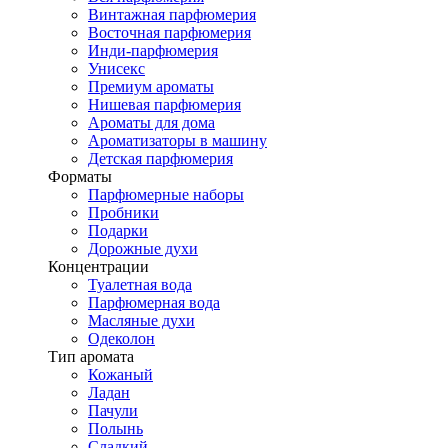
Винтажная парфюмерия
Восточная парфюмерия
Инди-парфюмерия
Унисекс
Премиум ароматы
Нишевая парфюмерия
Ароматы для дома
Ароматизаторы в машину
Детская парфюмерия
Форматы
Парфюмерные наборы
Пробники
Подарки
Дорожные духи
Концентрации
Туалетная вода
Парфюмерная вода
Масляные духи
Одеколон
Тип аромата
Кожаный
Ладан
Пачули
Полынь
Сладкий