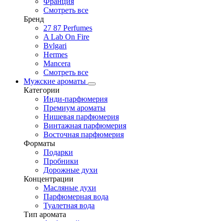
Франция
Смотреть все
Бренд
27 87 Perfumes
A Lab On Fire
Bvlgari
Hermes
Mancera
Смотреть все
Мужские ароматы
Категории
Инди-парфюмерия
Премиум ароматы
Нишевая парфюмерия
Винтажная парфюмерия
Восточная парфюмерия
Форматы
Подарки
Пробники
Дорожные духи
Концентрации
Масляные духи
Парфюмерная вода
Туалетная вода
Тип аромата