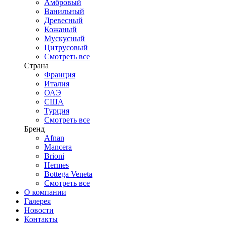
Амбровый
Ванильный
Древесный
Кожаный
Мускусный
Цитрусовый
Смотреть все
Страна
Франция
Италия
ОАЭ
США
Турция
Смотреть все
Бренд
Afnan
Mancera
Brioni
Hermes
Bottega Veneta
Смотреть все
О компании
Галерея
Новости
Контакты