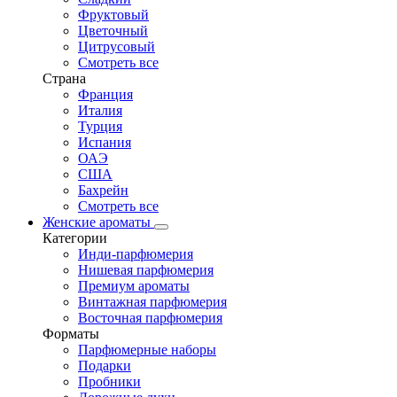
Фруктовый
Цветочный
Цитрусовый
Смотреть все
Страна
Франция
Италия
Турция
Испания
ОАЭ
США
Бахрейн
Смотреть все
Женские ароматы
Категории
Инди-парфюмерия
Нишевая парфюмерия
Премиум ароматы
Винтажная парфюмерия
Восточная парфюмерия
Форматы
Парфюмерные наборы
Подарки
Пробники