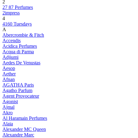
2
27 87 Perfumes
2impress
4
4160 Tuesdays
A
Abercrombie & Fitch
Accendis
Acidica Perfumes
Acqua di Parma
Adjiumi
Aedes De Venustas
Aesop
Aether
Afnan
AGATHA Paris
Agatho Parfum
Agent Provocateur
Agonist
Ajmal
Akro
Al Haramain Perfumes
Alaia
Alexander MC Queen
Alexandre Marc