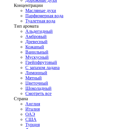
Дорожные духи
Концентрации
Масляные духи
Парфюмерная вода
Туалетная вода
Тип аромата
Альдегидный
Амбровый
Древесный
Кожаный
Ванильный
Мускусный
Грейпфрутовый
С запахом ладана
Лимонный
Мятный
Цветочный
Шоколадный
Смотреть все
Страна
Англия
Италия
ОАЭ
США
Турция