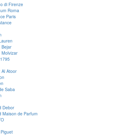
o di Firenze
mum Roma
ce Paris
stance
n
Lauren
 Bejar
Molvizar
 1795
 Al Atoor
ion
en
de Saba
n
d Debor
d Maison de Parfum
TO
 Piguet