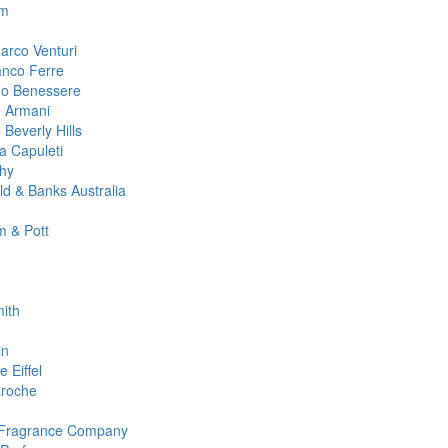
m
arco Venturi
anco Ferre
no Benessere
o Armani
 Beverly Hills
ta Capuleti
hy
ld & Banks Australia
 & Pott
ith
in
 Eiffel
roche
 Fragrance Company