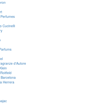
eron
rt
 Perfumes
o Cucinelli
ry
o
Parfums
el
ragranze d'Autore
Klein
Roitfeld
 Barcelona
na Herrera
n
bajac