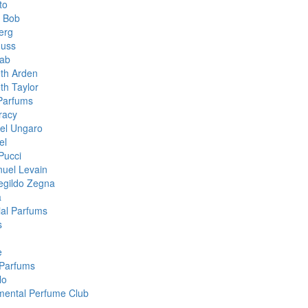
to
& Bob
erg
muss
aab
eth Arden
th Taylor
 Parfums
racy
el Ungaro
el
Pucci
uel Levain
gildo Zegna
a
ial Parfums
s
e
Parfums
lo
mental Perfume Club