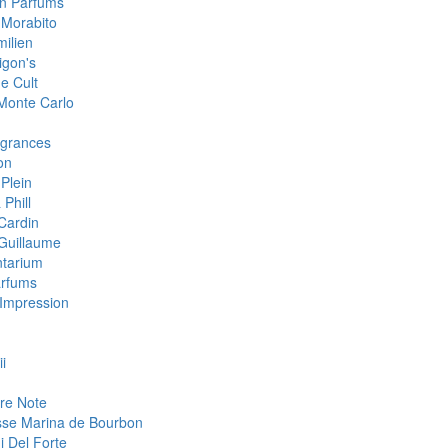
an Parfums
 Morabito
milien
igon's
e Cult
 Monte Carlo
grances
on
 Plein
 Phill
 Cardin
 Guillaume
tarium
arfums
Impression
i
re Note
sse Marina de Bourbon
i Del Forte