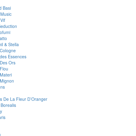
 Basi
 Music
Vif
Seduction
rofumi
atto
il & Stella
r Cologne
r des Essences
 Des Ors
 Flou
 Materi
r Mignon
ons
s De La Fleur D’Oranger
 Borealis
y
aris
S