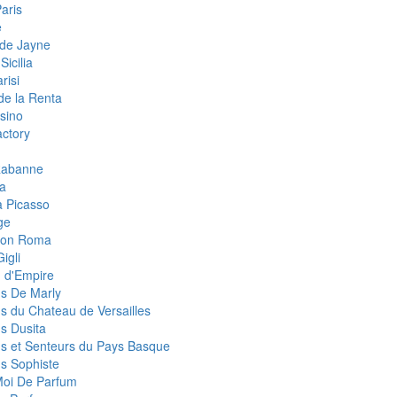
aris
e
de Jayne
Sicilia
risi
de la Renta
sino
ctory
Rabanne
a
 Picasso
ge
eon Roma
igli
 d'Empire
s De Marly
s du Chateau de Versailles
s Dusita
s et Senteurs du Pays Basque
s Sophiste
Moi De Parfum