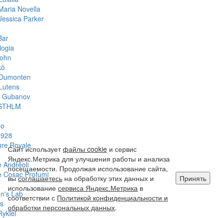
Maria Novella
Jessica Parker
Bar
logia
John
kô
 Dumonten
Lutens
y Gubanov
STHLM
do
1928
ure Royale
Сайт использует
файлы cookie
и сервис
Яндекс.Метрика для улучшения работы и анализа
 Andreoli
посещаемости. Продолжая использование сайта,
 Cosac Profumi
вы
соглашаетесь
на обработку этих данных и
Принять
использование
сервиса Яндекс.Метрика
в
hn's Lab
соответствии с
Политикой конфиденциальности и
s
обработки персональных данных
.
Rykiel