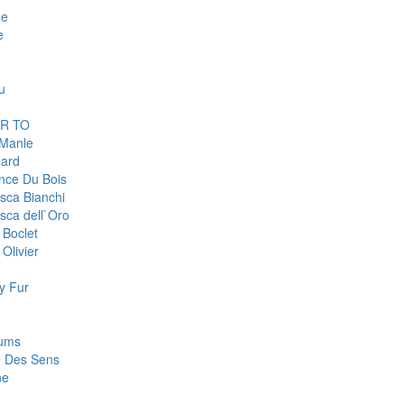
ge
e
u
R TO
 Manle
ard
nce Du Bois
sca Bianchi
sca dell`Oro
 Boclet
Olivier
y Fur
fums
e Des Sens
ne