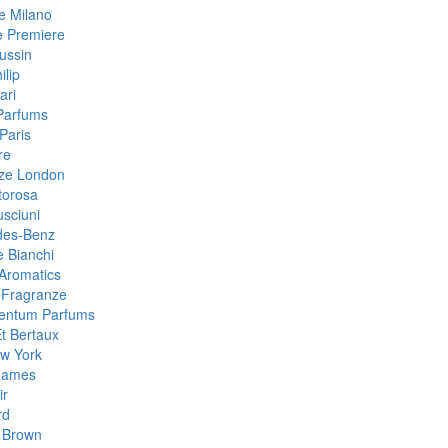
 Milano
e Premiere
ussin
ilip
ari
Parfums
Paris
re
ze London
torosa
sciuni
des-Benz
e Bianchi
Aromatics
 Fragranze
Centum Parfums
Et Bertaux
w York
Games
ir
rd
 Brown