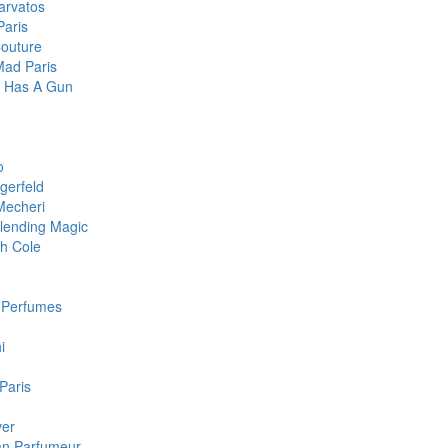
arvatos
Paris
Couture
Mad Paris
te Has A Gun
o
gerfeld
Mecheri
lending Magic
h Cole
c Perfumes
i
 Paris
ver
san Parfumeur