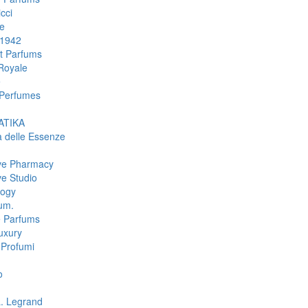
cci
e
 1942
rt Parfums
Royale
e
Perfumes
TIKA
a delle Essenze
ive Pharmacy
ve Studio
logy
um.
e Parfums
uxury
Profumi
o
L. Legrand