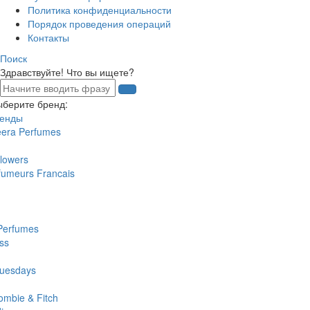
Политика конфиденциальности
Порядок проведения операций
Контакты
Поиск
Здравствуйте! Что вы ищете?
ыберите бренд:
ренды
eera Perfumes
lowers
fumeurs Francais
Perfumes
ss
uesdays
ombie & Fitch