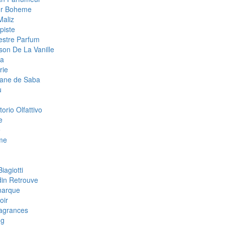
ier Boheme
Maliz
piste
estre Parfum
son De La Vanille
la
rie
tane de Saba
u
orio Olfattivo
e
e
me
iagiotti
din Retrouve
narque
oir
agrances
ng