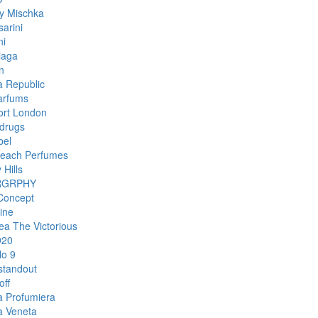
y Mischka
arini
ni
iaga
n
 Republic
arfums
rt London
drugs
bel
each Perfumes
 Hills
RGRPHY
Concept
ine
ea The Victorious
920
o 9
standout
off
a Profumiera
a Veneta