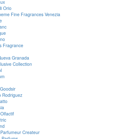
eux
i Orio
eme Fine Fragrances Venezia
e
anc
que
ino
 Fragrance
Nueva Granada
lusive Collection
l
um
Goodsir
o Rodriguez
atto
ia
Olfactif
tric
nd
i Parfumeur Createur
 Parfums