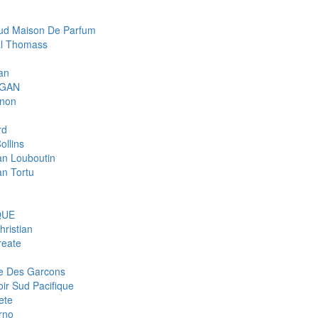
d Maison De Parfum
l Thomass
an
IGAN
gnon
rd
ollins
ian Louboutin
an Tortu
QUE
hristian
eate
 Des Garcons
ir Sud Pacifique
ete
rno