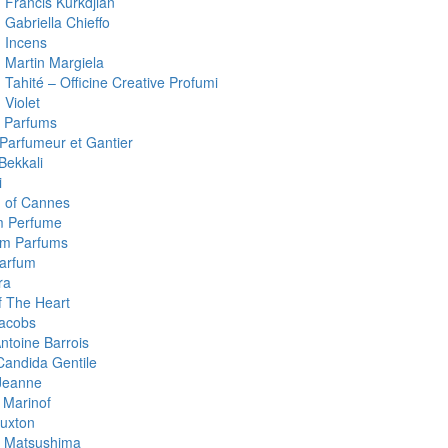
 Francis Kurkdjian
 Gabriella Chieffo
 Incens
 Martin Margiela
Tahité – Officine Creative Profumi
 Violet
 Parfums
 Parfumeur et Gantier
Bekkali
i
 of Cannes
m Perfume
um Parfums
arfum
ra
 The Heart
acobs
ntoine Barrois
Candida Gentile
Jeanne
 Marinof
uxton
 Matsushima