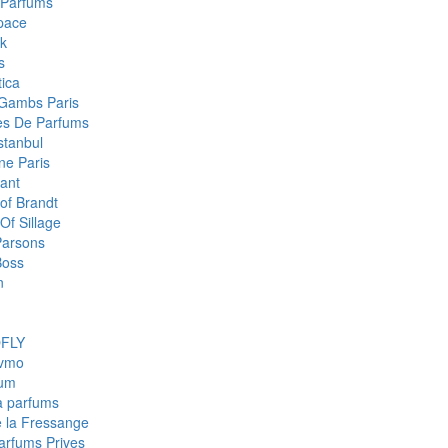
 Parfums
pace
k
s
ica
Gambs Paris
res De Parfums
stanbul
e Paris
ant
of Brandt
Of Sillage
arsons
Boss
n
FLY
fvmo
num
a parfums
e la Fressange
Parfums Prives