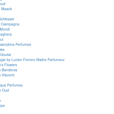
oud
a Maack
Schlesser
a Ciampagna
 Mundi
Paghera
ui
worykina Perfumes
ake
 Goutal
ogie by Lucien Ferrero Maitre Parfumeur
a's Flowers
o Banderas
 Visconti
s
que Perfumes
n Oud
a
ype