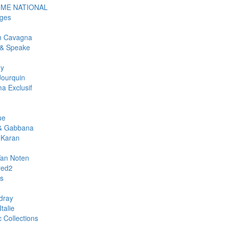
ME NATIONAL
ges
an Cavagna
& Speake
ay
Jourquin
a Exclusif
ue
& Gabbana
 Karan
Van Noten
red2
rs
dray
talie
c Collections