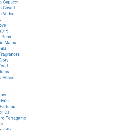
o Capucci
o Cavalli
o Verino
s
ove
1015
& Roos
do Mateu
hild
Fragrances
Glory
Toad
rfums
 Milano
upont
rivée
Parfums
or Dali
ore Ferragamo
ia
ulalia