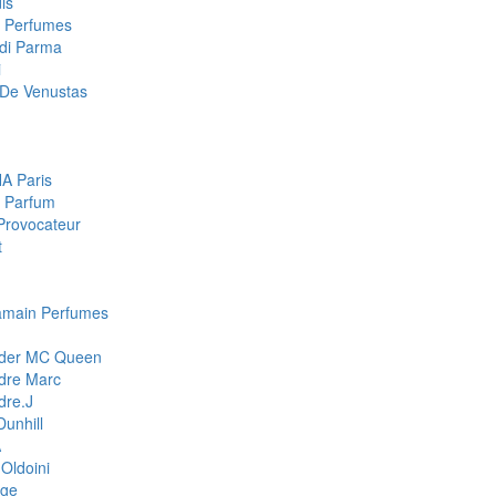
is
a Perfumes
di Parma
i
De Venustas
A Paris
 Parfum
Provocateur
t
amain Perfumes
nder MC Queen
dre Marc
dre.J
Dunhill
A
Oldoini
ge