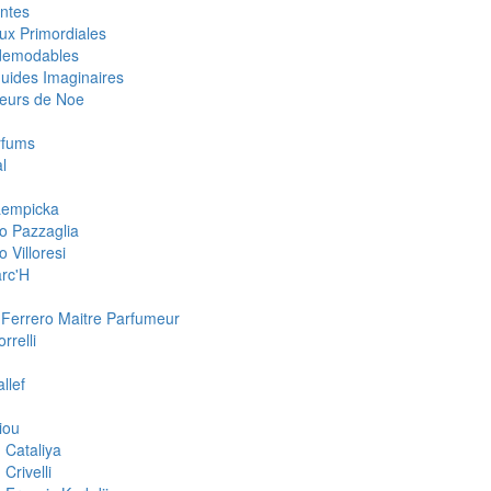
ntes
ux Primordiales
demodables
quides Imaginaires
eurs de Noe
rfums
l
 Lempicka
o Pazzaglia
 Villoresi
rc'H
 Ferrero Maitre Parfumeur
rrelli
llef
iou
 Cataliya
Crivelli