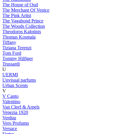
The House of Oud
The Merchant Of Venice
The Pink Artist
The Vagabond Prince
The Woods Collection
Theodoros Kalotinis
Thomas Kosmala
Tiffany
Tiziana Terenzi
Tom Ford
Tommy Hilfiger
Trussardi
U
UERMI
Unvisual parfums
Urban Scents
V
V Canto
Valentino
Van Cleef & Arpels
Venezia 1920
Verduu
Vero Profumo
Versace
Vertus