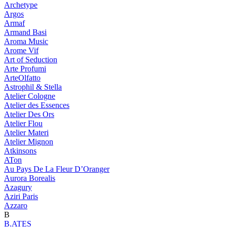
Archetype
Argos
Armaf
Armand Basi
Aroma Music
Arome Vif
Art of Seduction
Arte Profumi
ArteOlfatto
Astrophil & Stella
Atelier Cologne
Atelier des Essences
Atelier Des Ors
Atelier Flou
Atelier Materi
Atelier Mignon
Atkinsons
ATon
Au Pays De La Fleur D’Oranger
Aurora Borealis
Azagury
Aziri Paris
Azzaro
B
B.ATES