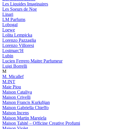
Les Liquides Imaginaires
Les Soeurs de Noe
Linari
LM Parfums
Lobogal
Loewe
Lolita Lempicka
Lorenzo Pazzaglia
Lorenzo Villoresi
Lostmarc'H
Lubin
Lucien Ferrero Maitre Parfumeur
Luigi Borrelli
M
M. Micallef
M.INT
Maie Piou
Maison Cataliya
Maison Crivelli
Maison Francis Kurkdjian
Maison Gabriella Chieffo
Maison Incens
Maison Martin Margiela
Maison Tahité – Officine Creative Profumi
Maison Violet