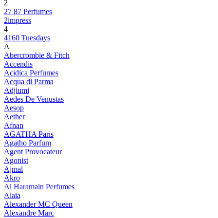
2
27 87 Perfumes
2impress
4
4160 Tuesdays
A
Abercrombie & Fitch
Accendis
Acidica Perfumes
Acqua di Parma
Adjiumi
Aedes De Venustas
Aesop
Aether
Afnan
AGATHA Paris
Agatho Parfum
Agent Provocateur
Agonist
Ajmal
Akro
Al Haramain Perfumes
Alaia
Alexander MC Queen
Alexandre Marc