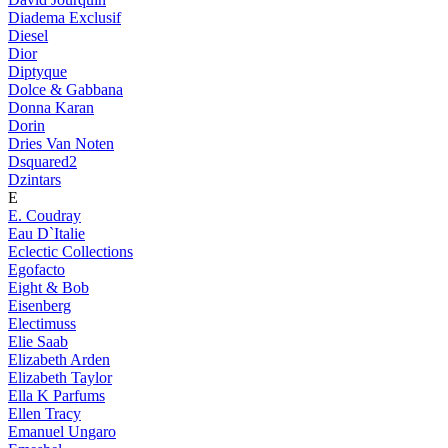
Diadema Exclusif
Diesel
Dior
Diptyque
Dolce & Gabbana
Donna Karan
Dorin
Dries Van Noten
Dsquared2
Dzintars
E
E. Coudray
Eau D`Italie
Eclectic Collections
Egofacto
Eight & Bob
Eisenberg
Electimuss
Elie Saab
Elizabeth Arden
Elizabeth Taylor
Ella K Parfums
Ellen Tracy
Emanuel Ungaro