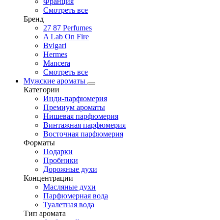
Франция
Смотреть все
Бренд
27 87 Perfumes
A Lab On Fire
Bvlgari
Hermes
Mancera
Смотреть все
Мужские ароматы
Категории
Инди-парфюмерия
Премиум ароматы
Нишевая парфюмерия
Винтажная парфюмерия
Восточная парфюмерия
Форматы
Подарки
Пробники
Дорожные духи
Концентрации
Масляные духи
Парфюмерная вода
Туалетная вода
Тип аромата