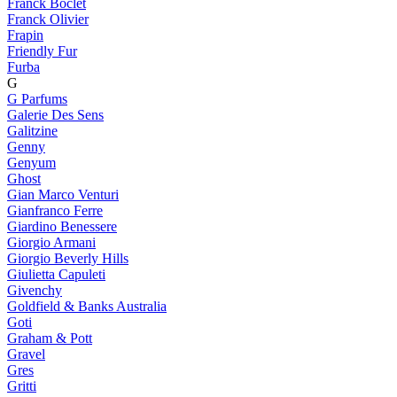
Franck Boclet
Franck Olivier
Frapin
Friendly Fur
Furba
G
G Parfums
Galerie Des Sens
Galitzine
Genny
Genyum
Ghost
Gian Marco Venturi
Gianfranco Ferre
Giardino Benessere
Giorgio Armani
Giorgio Beverly Hills
Giulietta Capuleti
Givenchy
Goldfield & Banks Australia
Goti
Graham & Pott
Gravel
Gres
Gritti