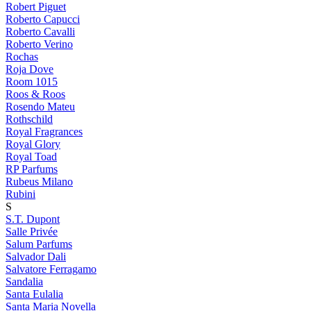
Robert Piguet
Roberto Capucci
Roberto Cavalli
Roberto Verino
Rochas
Roja Dove
Room 1015
Roos & Roos
Rosendo Mateu
Rothschild
Royal Fragrances
Royal Glory
Royal Toad
RP Parfums
Rubeus Milano
Rubini
S
S.T. Dupont
Salle Privée
Salum Parfums
Salvador Dali
Salvatore Ferragamo
Sandalia
Santa Eulalia
Santa Maria Novella