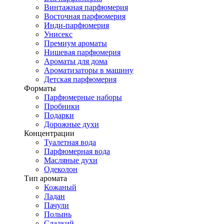
Винтажная парфюмерия
Восточная парфюмерия
Инди-парфюмерия
Унисекс
Премиум ароматы
Нишевая парфюмерия
Ароматы для дома
Ароматизаторы в машину
Детская парфюмерия
Форматы
Парфюмерные наборы
Пробники
Подарки
Дорожные духи
Концентрации
Туалетная вода
Парфюмерная вода
Масляные духи
Одеколон
Тип аромата
Кожаный
Ладан
Пачули
Полынь
Сладкий