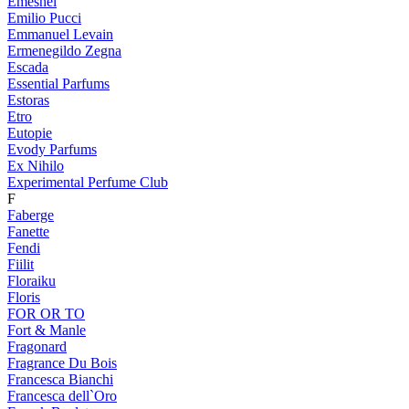
Emeshel
Emilio Pucci
Emmanuel Levain
Ermenegildo Zegna
Escada
Essential Parfums
Estoras
Etro
Eutopie
Evody Parfums
Ex Nihilo
Experimental Perfume Club
F
Faberge
Fanette
Fendi
Fiilit
Floraiku
Floris
FOR OR TO
Fort & Manle
Fragonard
Fragrance Du Bois
Francesca Bianchi
Francesca dell`Oro