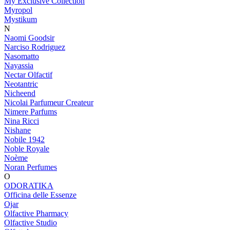
My Exclusive Collection
Myropol
Mystikum
N
Naomi Goodsir
Narciso Rodriguez
Nasomatto
Nayassia
Nectar Olfactif
Neotantric
Nicheend
Nicolai Parfumeur Createur
Nimere Parfums
Nina Ricci
Nishane
Nobile 1942
Noble Royale
Noème
Noran Perfumes
O
ODORATIKA
Officina delle Essenze
Ojar
Olfactive Pharmacy
Olfactive Studio