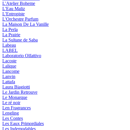
L'Atelier Boheme
L'Eau Maliz
L'Entropiste
L'Orchestre Parfum
La Maison De La Vanille
La Perla
La Prairie
La Sultane de Saba
Labeau
LABEL
Laboratorio Olfattivo
Lacoste
Lalique
Lancome
Lanvin
Lattafa
Laura Biagiotti
Le Jardin Retrouve
Le Monarque
Le ré noir
Len Fragrances
Lengling
Les Contes
Les Eaux Primordiales
Les Indemodables