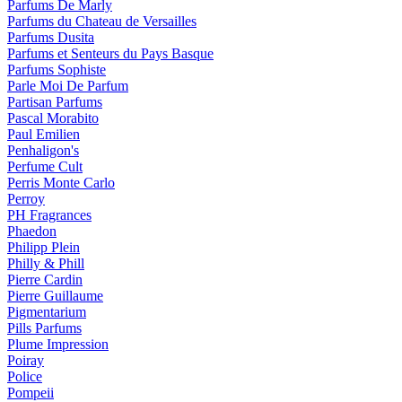
Parfums De Marly
Parfums du Chateau de Versailles
Parfums Dusita
Parfums et Senteurs du Pays Basque
Parfums Sophiste
Parle Moi De Parfum
Partisan Parfums
Pascal Morabito
Paul Emilien
Penhaligon's
Perfume Cult
Perris Monte Carlo
Perroy
PH Fragrances
Phaedon
Philipp Plein
Philly & Phill
Pierre Cardin
Pierre Guillaume
Pigmentarium
Pills Parfums
Plume Impression
Poiray
Police
Pompeii