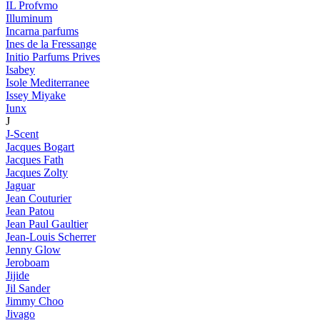
IL Profvmo
Illuminum
Incarna parfums
Ines de la Fressange
Initio Parfums Prives
Isabey
Isole Mediterranee
Issey Miyake
Iunx
J
J-Scent
Jacques Bogart
Jacques Fath
Jacques Zolty
Jaguar
Jean Couturier
Jean Patou
Jean Paul Gaultier
Jean-Louis Scherrer
Jenny Glow
Jeroboam
Jijide
Jil Sander
Jimmy Choo
Jivago