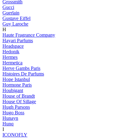
Grossmith
Gucci
Guerlain
Gustave Eiffel
Guy Laroche
H
Haute Fragrance Company
Hayari Parfums
Headspace
Hedonik
Hermes
Hermetica
Herve Gambs Paris
Histoires De Parfums
Hope Istanbul
Hormone Paris
Houbigant
House of Brandt
House Of Sillage
Hugh Parsons
Hugo Boss
Hunayn
Hunq
I
ICONOFLY