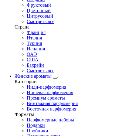
Фруктовый
Цветочный
Цитрусовый
Смотреть все
Страна
Франция
Италия
Турция
Испания
ОАЭ
США
Бахрейн
Смотреть все
Женские ароматы
Категории
Инди-парфюмерия
Нишевая парфюмерия
Премиум ароматы
Винтажная парфюмерия
Восточная парфюмерия
Форматы
Парфюмерные наборы
Подарки
Пробники