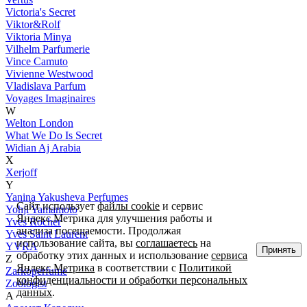
Victoria's Secret
Viktor&Rolf
Viktoria Minya
Vilhelm Parfumerie
Vince Camuto
Vivienne Westwood
Vladislava Parfum
Voyages Imaginaires
W
Welton London
What We Do Is Secret
Widian Aj Arabia
X
Xerjoff
Y
Yanina Yakusheva Perfumes
Сайт использует
файлы cookie
и сервис
Yohji Yamamoto
Яндекс.Метрика для улучшения работы и
Yves Rocher
анализа посещаемости. Продолжая
Yves Saint Laurent
использование сайта, вы
соглашаетесь
на
YVRA
Принять
обработку этих данных и использование
сервиса
Z
Яндекс.Метрика
в соответствии с
Политикой
Zarkoperfume
конфиденциальности и обработки персональных
Zoologist
данных
.
А