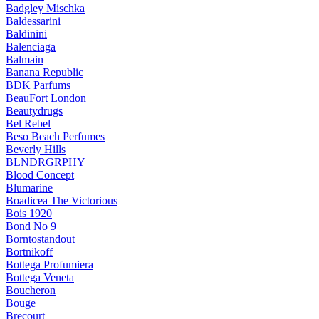
Badgley Mischka
Baldessarini
Baldinini
Balenciaga
Balmain
Banana Republic
BDK Parfums
BeauFort London
Beautydrugs
Bel Rebel
Beso Beach Perfumes
Beverly Hills
BLNDRGRPHY
Blood Concept
Blumarine
Boadicea The Victorious
Bois 1920
Bond No 9
Borntostandout
Bortnikoff
Bottega Profumiera
Bottega Veneta
Boucheron
Bouge
Brecourt