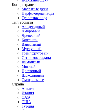
Дорожные духи
Концентрации
Масляные духи
Парфюмерная вода
Туалетная вода
Тип аромата
Альдегидный
Амбровый
Древесный
Кожаный
Ванильный
Мускусный
Грейпфрутовый
С запахом ладана
Лимонный
Мятный
Цветочный
Шоколадный
Смотреть все
Страна
Англия
Италия
ОАЭ
США
Турция