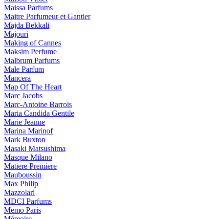
Maissa Parfums
Maitre Parfumeur et Gantier
Majda Bekkali
Majouri
Making of Cannes
Maksim Perfume
Malbrum Parfums
Male Parfum
Mancera
Map Of The Heart
Marc Jacobs
Marc-Antoine Barrois
Maria Candida Gentile
Marie Jeanne
Marina Marinof
Mark Buxton
Masaki Matsushima
Masque Milano
Matiere Premiere
Mauboussin
Max Philip
Mazzolari
MDCI Parfums
Memo Paris
Mémoire