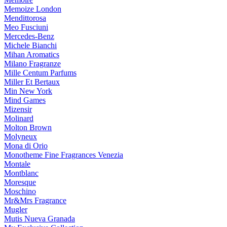
Memoize London
Mendittorosa
Meo Fusciuni
Mercedes-Benz
Michele Bianchi
Mihan Aromatics
Milano Fragranze
Mille Centum Parfums
Miller Et Bertaux
Min New York
Mind Games
Mizensir
Molinard
Molton Brown
Molyneux
Mona di Orio
Monotheme Fine Fragrances Venezia
Montale
Montblanc
Moresque
Moschino
Mr&Mrs Fragrance
Mugler
Mutis Nueva Granada