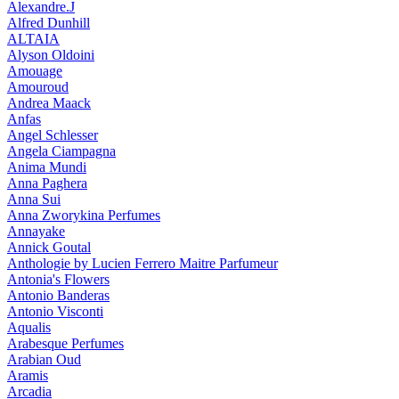
Alexandre.J
Alfred Dunhill
ALTAIA
Alyson Oldoini
Amouage
Amouroud
Andrea Maack
Anfas
Angel Schlesser
Angela Ciampagna
Anima Mundi
Anna Paghera
Anna Sui
Anna Zworykina Perfumes
Annayake
Annick Goutal
Anthologie by Lucien Ferrero Maitre Parfumeur
Antonia's Flowers
Antonio Banderas
Antonio Visconti
Aqualis
Arabesque Perfumes
Arabian Oud
Aramis
Arcadia