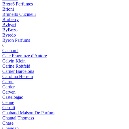
Brera6 Perfumes
Brioni
Brunello Cucinelli
Burberry
Bvlgari
ByBozo
Byredo
Byron Parfums
C
Cacharel
Cale Fragranze d'Autore
Calvin Klein
Carine Roitfeld
Carner Barcelona
Carolina Herrera
Caron
Cartier
Carven
Castelbajac
Celine
Cerruti
Chabaud Maison De Parfum
Chantal Thomass
Chase
Chaugan