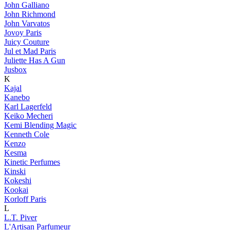
John Galliano
John Richmond
John Varvatos
Jovoy Paris
Juicy Couture
Jul et Mad Paris
Juliette Has A Gun
Jusbox
K
Kajal
Kanebo
Karl Lagerfeld
Keiko Mecheri
Kemi Blending Magic
Kenneth Cole
Kenzo
Kesma
Kinetic Perfumes
Kinski
Kokeshi
Kookai
Korloff Paris
L
L.T. Piver
L'Artisan Parfumeur