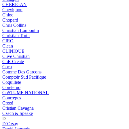
CHERIGAN
Chevignon
Chloe
Chopard
Chris Collins
Christian Louboutin
Christian Tortu
CIRO
Clean
CLINIQUE
Clive Christian
CnR Create
Coca
Comme Des Garcons
Comptoir Sud Pacifique
Coquillete
Coreterno
CoSTUME NATIONAL
Courreges
Creed
Cristian Cavagna
Czech & Speake
D
D`Orsay
David Jourquin