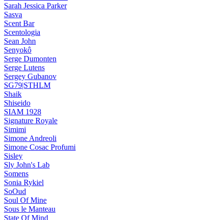
Sarah Jessica Parker
Sasva
Scent Bar
Scentologia
Sean John
Senyokô
Serge Dumonten
Serge Lutens
Sergey Gubanov
SG79|STHLM
Shaik
Shiseido
SIAM 1928
Signature Royale
Simimi
Simone Andreoli
Simone Cosac Profumi
Sisley
Sly John's Lab
Somens
Sonia Rykiel
SoOud
Soul Of Mine
Sous le Manteau
State Of Mind