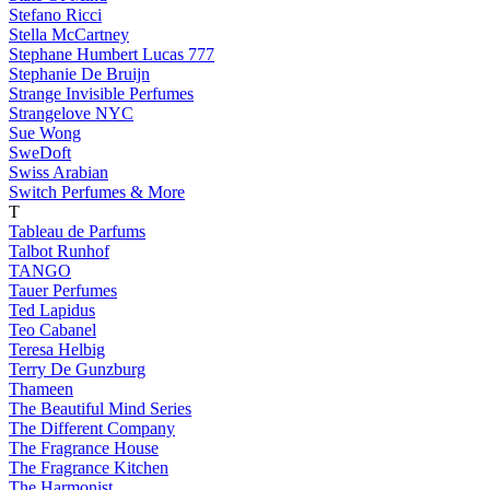
Stefano Ricci
Stella McCartney
Stephane Humbert Lucas 777
Stephanie De Bruijn
Strange Invisible Perfumes
Strangelove NYC
Sue Wong
SweDoft
Swiss Arabian
Switch Perfumes & More
T
Tableau de Parfums
Talbot Runhof
TANGO
Tauer Perfumes
Ted Lapidus
Teo Cabanel
Teresa Helbig
Terry De Gunzburg
Thameen
The Beautiful Mind Series
The Different Company
The Fragrance House
The Fragrance Kitchen
The Harmonist