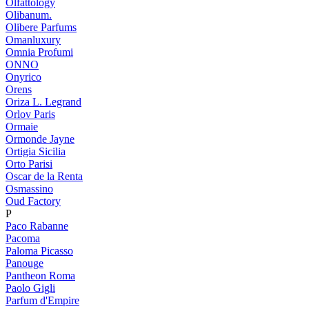
Olfattology
Olibanum.
Olibere Parfums
Omanluxury
Omnia Profumi
ONNO
Onyrico
Orens
Oriza L. Legrand
Orlov Paris
Ormaie
Ormonde Jayne
Ortigia Sicilia
Orto Parisi
Oscar de la Renta
Osmassino
Oud Factory
P
Paco Rabanne
Pacoma
Paloma Picasso
Panouge
Pantheon Roma
Paolo Gigli
Parfum d'Empire