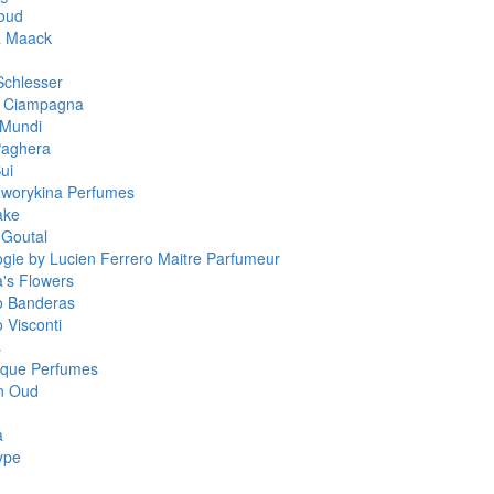
oud
a Maack
Schlesser
a Ciampagna
 Mundi
Paghera
ui
worykina Perfumes
ake
 Goutal
ogie by Lucien Ferrero Maitre Parfumeur
a's Flowers
o Banderas
 Visconti
s
que Perfumes
n Oud
a
ype