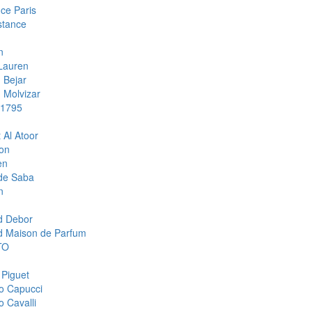
ce Paris
stance
n
Lauren
 Bejar
Molvizar
 1795
 Al Atoor
ion
en
de Saba
n
d Debor
d Maison de Parfum
TO
 Piguet
o Capucci
o Cavalli