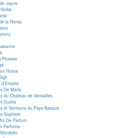
de Jayne
Sicilia
risi
de la Renta
sino
ctory
Rabanne
a
 Picasso
ge
eon Roma
igli
 d'Empire
s De Marly
s du Chateau de Versailles
s Dusita
s et Senteurs du Pays Basque
s Sophiste
Moi De Parfum
an Parfums
 Morabito