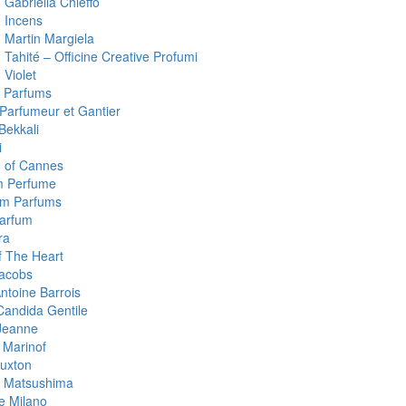
 Gabriella Chieffo
 Incens
 Martin Margiela
Tahité – Officine Creative Profumi
 Violet
 Parfums
 Parfumeur et Gantier
Bekkali
i
 of Cannes
m Perfume
um Parfums
arfum
ra
 The Heart
acobs
ntoine Barrois
Candida Gentile
Jeanne
 Marinof
uxton
 Matsushima
 Milano