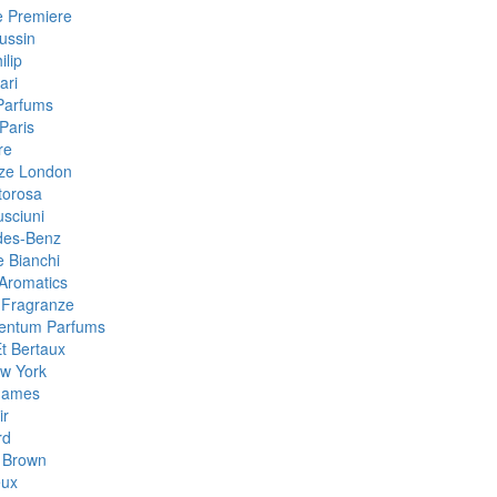
e Premiere
ussin
ilip
ari
Parfums
Paris
re
ze London
torosa
sciuni
des-Benz
e Bianchi
Aromatics
 Fragranze
Centum Parfums
Et Bertaux
w York
Games
ir
rd
 Brown
eux