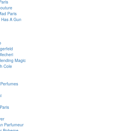
Paris
Couture
Mad Paris
te Has A Gun
o
gerfeld
Mecheri
lending Magic
h Cole
c Perfumes
i
 Paris
ver
san Parfumeur
ier Boheme