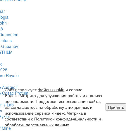
Bar
logia
John
kô
 Dumonten
Lutens
y Gubanov
STHLM
do
1928
ure Royale
 Andreoli
Сайт использует
файлы cookie
и сервис
 Cosac Profumi
Яндекс.Метрика для улучшения работы и анализа
посещаемости. Продолжая использование сайта,
hn's Lab
вы
соглашаетесь
на обработку этих данных и
Принять
s
использование
сервиса Яндекс.Метрика
в
Rykiel
соответствии с
Политикой конфиденциальности и
обработки персональных данных
.
f Mine