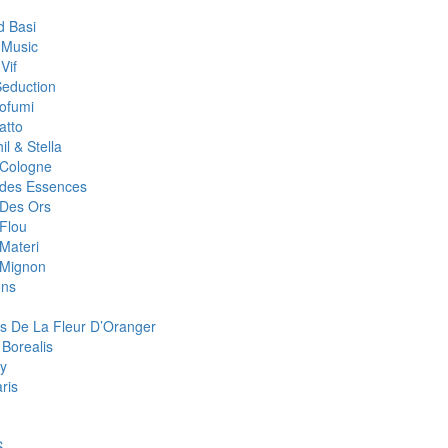
 Basi
 Music
Vif
Seduction
rofumi
atto
il & Stella
r Cologne
r des Essences
 Des Ors
 Flou
 Materi
r Mignon
ons
s De La Fleur D’Oranger
 Borealis
y
aris
S