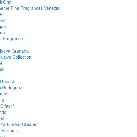
i Orio
eme Fine Fragrances Venezia
e
anc
que
ino
 Fragrance
Nueva Granada
lusive Collection
l
um
Goodsir
o Rodriguez
atto
ia
Olfactif
tric
nd
i Parfumeur Createur
 Parfums
cci