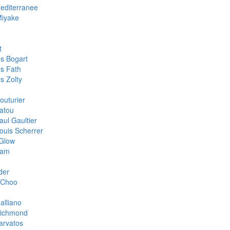
Mediterranee
Miyake
t
s Bogart
s Fath
s Zolty
outurier
atou
aul Gaultier
ouis Scherrer
Glow
oam
der
 Choo
alliano
Richmond
arvatos