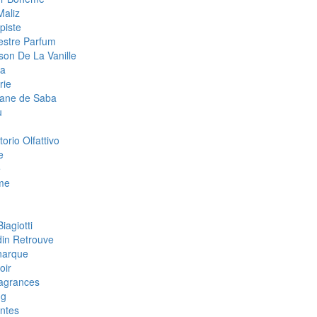
Maliz
piste
estre Parfum
son De La Vanille
la
rie
tane de Saba
u
orio Olfattivo
e
e
me
iagiotti
din Retrouve
narque
oir
agrances
ng
ntes