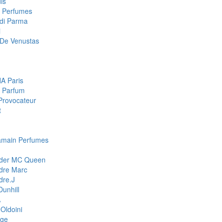
is
a Perfumes
di Parma
i
De Venustas
A Paris
 Parfum
Provocateur
t
amain Perfumes
nder MC Queen
dre Marc
dre.J
Dunhill
A
Oldoini
ge