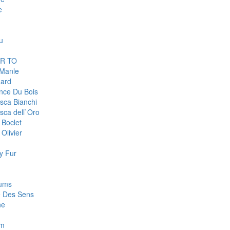
e
u
R TO
 Manle
ard
nce Du Bois
sca Bianchi
sca dell`Oro
 Boclet
Olivier
y Fur
fums
e Des Sens
ne
m