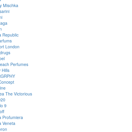
y Mischka
arini
ni
iaga
n
 Republic
arfums
rt London
drugs
bel
each Perfumes
 Hills
RGRPHY
Concept
ine
ea The Victorious
920
o 9
off
a Profumiera
a Veneta
eron