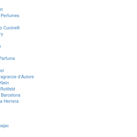
rt
 Perfumes
o Cucinelli
ry
o
Parfums
el
ragranze d'Autore
Klein
Roitfeld
 Barcelona
na Herrera
n
bajac