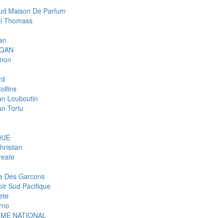
d Maison De Parfum
l Thomass
an
IGAN
gnon
rd
ollins
ian Louboutin
an Tortu
QUE
hristian
eate
 Des Garcons
ir Sud Pacifique
ete
rno
ME NATIONAL