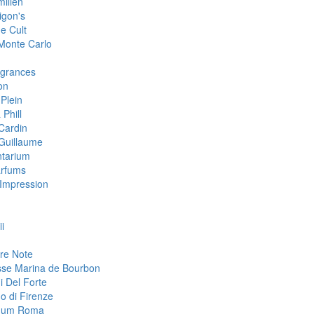
milien
igon's
e Cult
 Monte Carlo
grances
on
 Plein
 Phill
 Cardin
 Guillaume
tarium
arfums
Impression
i
re Note
sse Marina de Bourbon
i Del Forte
o di Firenze
mum Roma