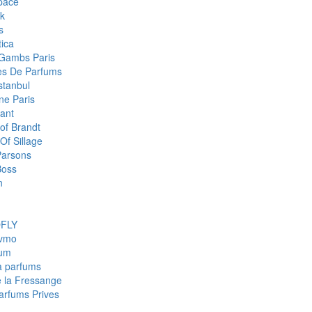
pace
k
s
ica
Gambs Paris
res De Parfums
stanbul
e Paris
ant
of Brandt
Of Sillage
arsons
Boss
n
FLY
fvmo
num
a parfums
e la Fressange
Parfums Prives