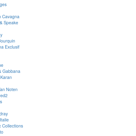
ges
an Cavagna
& Speake
ay
Jourquin
a Exclusif
ue
& Gabbana
 Karan
Van Noten
red2
rs
dray
talie
c Collections
to