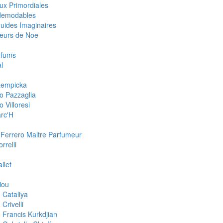
ux Primordiales
demodables
quides Imaginaires
eurs de Noe
rfums
l
 Lempicka
o Pazzaglia
 Villoresi
rc'H
 Ferrero Maitre Parfumeur
rrelli
llef
iou
 Cataliya
Crivelli
 Francis Kurkdjian