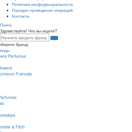
Политика конфиденциальности
Порядок проведения операций
Контакты
Поиск
Здравствуйте! Что вы ищете?
ыберите бренд:
ренды
eera Perfumes
lowers
fumeurs Francais
Perfumes
ss
uesdays
ombie & Fitch