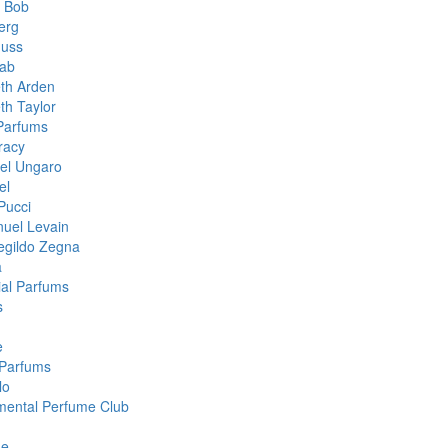
& Bob
erg
muss
aab
eth Arden
th Taylor
 Parfums
racy
el Ungaro
el
Pucci
uel Levain
gildo Zegna
a
ial Parfums
s
e
Parfums
lo
mental Perfume Club
ge