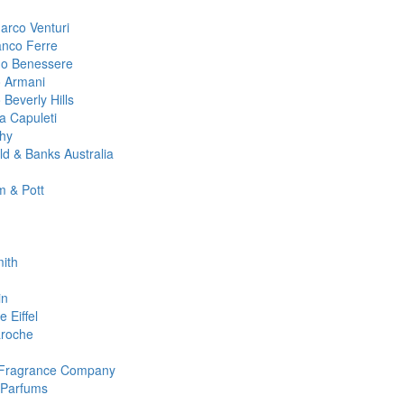
arco Venturi
anco Ferre
no Benessere
o Armani
 Beverly Hills
ta Capuleti
hy
ld & Banks Australia
 & Pott
ith
in
 Eiffel
roche
 Fragrance Company
 Parfums