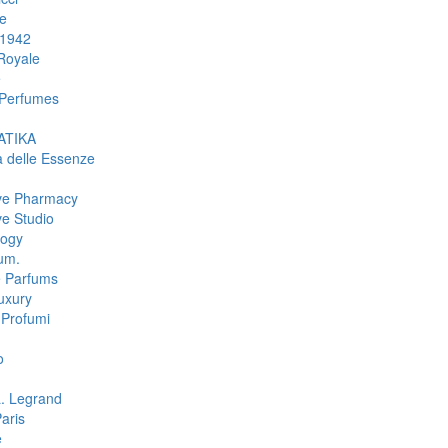
e
 1942
Royale
e
Perfumes
TIKA
a delle Essenze
ive Pharmacy
ve Studio
logy
um.
e Parfums
uxury
Profumi
o
L. Legrand
aris
e