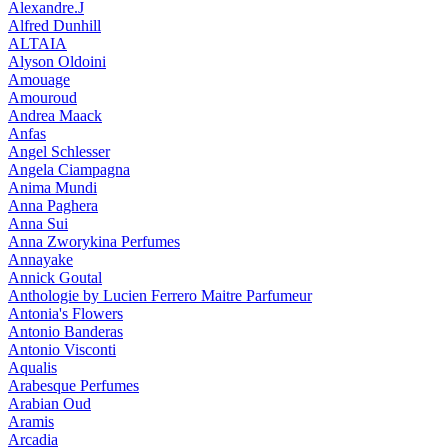
Alexandre.J
Alfred Dunhill
ALTAIA
Alyson Oldoini
Amouage
Amouroud
Andrea Maack
Anfas
Angel Schlesser
Angela Ciampagna
Anima Mundi
Anna Paghera
Anna Sui
Anna Zworykina Perfumes
Annayake
Annick Goutal
Anthologie by Lucien Ferrero Maitre Parfumeur
Antonia's Flowers
Antonio Banderas
Antonio Visconti
Aqualis
Arabesque Perfumes
Arabian Oud
Aramis
Arcadia