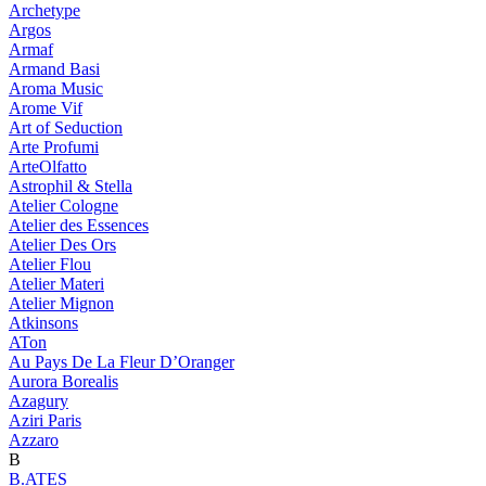
Archetype
Argos
Armaf
Armand Basi
Aroma Music
Arome Vif
Art of Seduction
Arte Profumi
ArteOlfatto
Astrophil & Stella
Atelier Cologne
Atelier des Essences
Atelier Des Ors
Atelier Flou
Atelier Materi
Atelier Mignon
Atkinsons
ATon
Au Pays De La Fleur D’Oranger
Aurora Borealis
Azagury
Aziri Paris
Azzaro
B
B.ATES