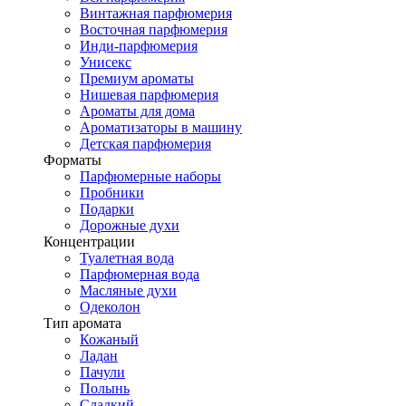
Винтажная парфюмерия
Восточная парфюмерия
Инди-парфюмерия
Унисекс
Премиум ароматы
Нишевая парфюмерия
Ароматы для дома
Ароматизаторы в машину
Детская парфюмерия
Форматы
Парфюмерные наборы
Пробники
Подарки
Дорожные духи
Концентрации
Туалетная вода
Парфюмерная вода
Масляные духи
Одеколон
Тип аромата
Кожаный
Ладан
Пачули
Полынь
Сладкий