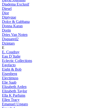
Diadema Exclusif
Diesel
Dior
Diptyque
Dolce & Gabbana
Donna Karan
Dorin
Dries Van Noten
Dsquared2
Dzintars
E
E. Coudray
Eau D`Italie
Eclectic Collections
Egofacto
Eight & Bob
Eisenberg
Electimuss
Elie Saab
Elizabeth Arden
Elizabeth Taylor
Ella K Parfums
Ellen Tracy
Emanuel Ungaro