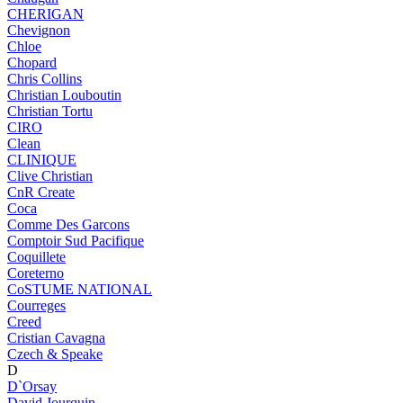
CHERIGAN
Chevignon
Chloe
Chopard
Chris Collins
Christian Louboutin
Christian Tortu
CIRO
Clean
CLINIQUE
Clive Christian
CnR Create
Coca
Comme Des Garcons
Comptoir Sud Pacifique
Coquillete
Coreterno
CoSTUME NATIONAL
Courreges
Creed
Cristian Cavagna
Czech & Speake
D
D`Orsay
David Jourquin