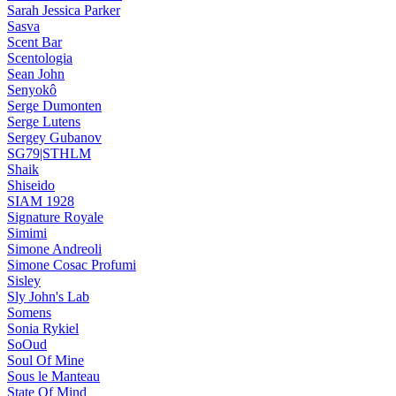
Sarah Jessica Parker
Sasva
Scent Bar
Scentologia
Sean John
Senyokô
Serge Dumonten
Serge Lutens
Sergey Gubanov
SG79|STHLM
Shaik
Shiseido
SIAM 1928
Signature Royale
Simimi
Simone Andreoli
Simone Cosac Profumi
Sisley
Sly John's Lab
Somens
Sonia Rykiel
SoOud
Soul Of Mine
Sous le Manteau
State Of Mind