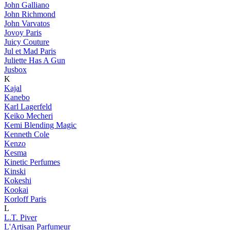
John Galliano
John Richmond
John Varvatos
Jovoy Paris
Juicy Couture
Jul et Mad Paris
Juliette Has A Gun
Jusbox
K
Kajal
Kanebo
Karl Lagerfeld
Keiko Mecheri
Kemi Blending Magic
Kenneth Cole
Kenzo
Kesma
Kinetic Perfumes
Kinski
Kokeshi
Kookai
Korloff Paris
L
L.T. Piver
L'Artisan Parfumeur