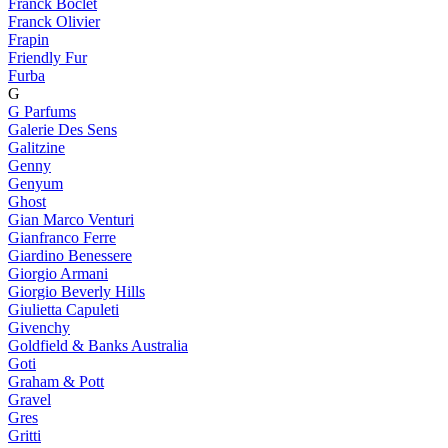
Franck Boclet
Franck Olivier
Frapin
Friendly Fur
Furba
G
G Parfums
Galerie Des Sens
Galitzine
Genny
Genyum
Ghost
Gian Marco Venturi
Gianfranco Ferre
Giardino Benessere
Giorgio Armani
Giorgio Beverly Hills
Giulietta Capuleti
Givenchy
Goldfield & Banks Australia
Goti
Graham & Pott
Gravel
Gres
Gritti