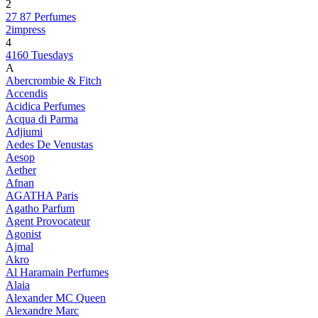
2
27 87 Perfumes
2impress
4
4160 Tuesdays
A
Abercrombie & Fitch
Accendis
Acidica Perfumes
Acqua di Parma
Adjiumi
Aedes De Venustas
Aesop
Aether
Afnan
AGATHA Paris
Agatho Parfum
Agent Provocateur
Agonist
Ajmal
Akro
Al Haramain Perfumes
Alaia
Alexander MC Queen
Alexandre Marc