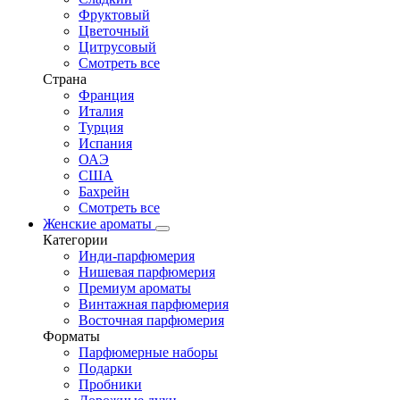
Фруктовый
Цветочный
Цитрусовый
Смотреть все
Страна
Франция
Италия
Турция
Испания
ОАЭ
США
Бахрейн
Смотреть все
Женские ароматы
Категории
Инди-парфюмерия
Нишевая парфюмерия
Премиум ароматы
Винтажная парфюмерия
Восточная парфюмерия
Форматы
Парфюмерные наборы
Подарки
Пробники