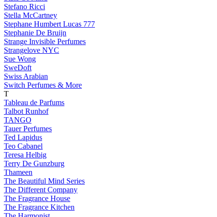
Stefano Ricci
Stella McCartney
Stephane Humbert Lucas 777
Stephanie De Bruijn
Strange Invisible Perfumes
Strangelove NYC
Sue Wong
SweDoft
Swiss Arabian
Switch Perfumes & More
T
Tableau de Parfums
Talbot Runhof
TANGO
Tauer Perfumes
Ted Lapidus
Teo Cabanel
Teresa Helbig
Terry De Gunzburg
Thameen
The Beautiful Mind Series
The Different Company
The Fragrance House
The Fragrance Kitchen
The Harmonist