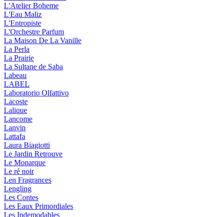
L'Atelier Boheme
L'Eau Maliz
L'Entropiste
L'Orchestre Parfum
La Maison De La Vanille
La Perla
La Prairie
La Sultane de Saba
Labeau
LABEL
Laboratorio Olfattivo
Lacoste
Lalique
Lancome
Lanvin
Lattafa
Laura Biagiotti
Le Jardin Retrouve
Le Monarque
Le ré noir
Len Fragrances
Lengling
Les Contes
Les Eaux Primordiales
Les Indemodables