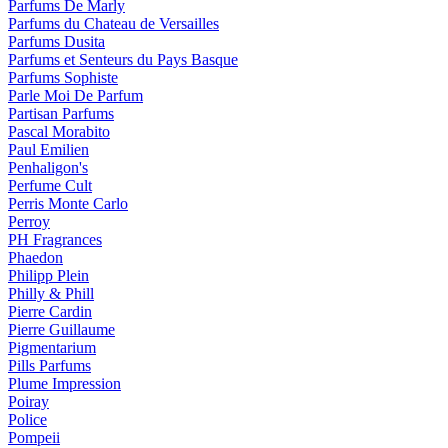
Parfums De Marly
Parfums du Chateau de Versailles
Parfums Dusita
Parfums et Senteurs du Pays Basque
Parfums Sophiste
Parle Moi De Parfum
Partisan Parfums
Pascal Morabito
Paul Emilien
Penhaligon's
Perfume Cult
Perris Monte Carlo
Perroy
PH Fragrances
Phaedon
Philipp Plein
Philly & Phill
Pierre Cardin
Pierre Guillaume
Pigmentarium
Pills Parfums
Plume Impression
Poiray
Police
Pompeii