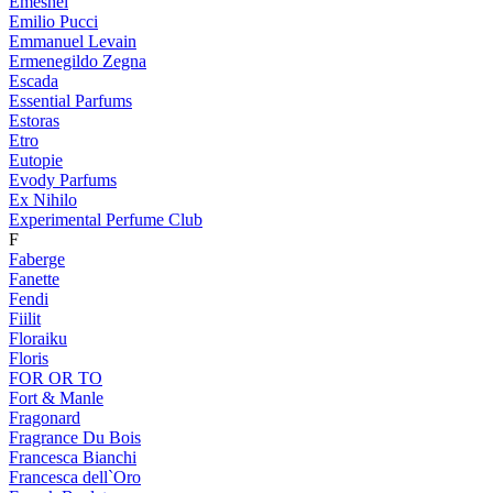
Emeshel
Emilio Pucci
Emmanuel Levain
Ermenegildo Zegna
Escada
Essential Parfums
Estoras
Etro
Eutopie
Evody Parfums
Ex Nihilo
Experimental Perfume Club
F
Faberge
Fanette
Fendi
Fiilit
Floraiku
Floris
FOR OR TO
Fort & Manle
Fragonard
Fragrance Du Bois
Francesca Bianchi
Francesca dell`Oro