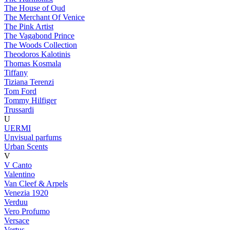
The House of Oud
The Merchant Of Venice
The Pink Artist
The Vagabond Prince
The Woods Collection
Theodoros Kalotinis
Thomas Kosmala
Tiffany
Tiziana Terenzi
Tom Ford
Tommy Hilfiger
Trussardi
U
UERMI
Unvisual parfums
Urban Scents
V
V Canto
Valentino
Van Cleef & Arpels
Venezia 1920
Verduu
Vero Profumo
Versace
Vertus