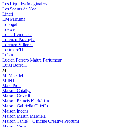
Les Liquides Imaginaires
Les Soeurs de Noe
Linari
LM Parfums
Lobogal
Loewe
Lolita Lempicka
Lorenzo Pazzaglia
Lorenzo Villoresi
Lostmarc'H
Lubin
Lucien Ferrero Maitre Parfumeur
Luigi Borrelli
M
M. Micallef
M.INT
Maie Piou
Maison Cataliya
Maison Crivelli
Maison Francis Kurkdjian
Maison Gabriella Chieffo
Maison Incens
Maison Martin Margiela
Maison Tahité – Officine Creative Profumi
Maison Violet