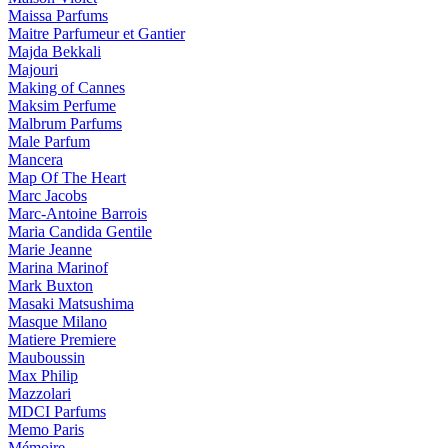
Maissa Parfums
Maitre Parfumeur et Gantier
Majda Bekkali
Majouri
Making of Cannes
Maksim Perfume
Malbrum Parfums
Male Parfum
Mancera
Map Of The Heart
Marc Jacobs
Marc-Antoine Barrois
Maria Candida Gentile
Marie Jeanne
Marina Marinof
Mark Buxton
Masaki Matsushima
Masque Milano
Matiere Premiere
Mauboussin
Max Philip
Mazzolari
MDCI Parfums
Memo Paris
Mémoire