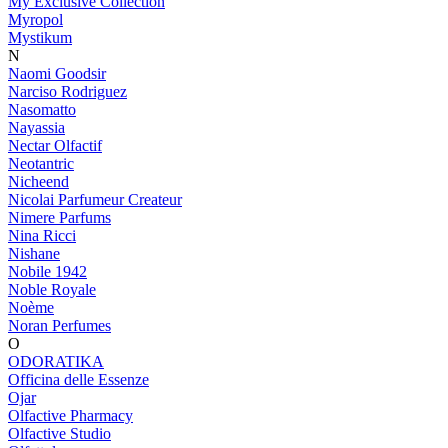
My Exclusive Collection
Myropol
Mystikum
N
Naomi Goodsir
Narciso Rodriguez
Nasomatto
Nayassia
Nectar Olfactif
Neotantric
Nicheend
Nicolai Parfumeur Createur
Nimere Parfums
Nina Ricci
Nishane
Nobile 1942
Noble Royale
Noème
Noran Perfumes
O
ODORATIKA
Officina delle Essenze
Ojar
Olfactive Pharmacy
Olfactive Studio