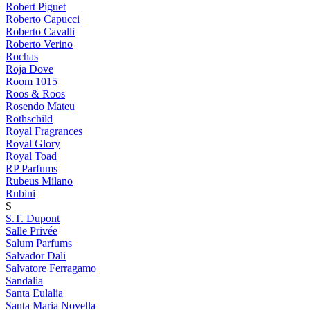
Robert Piguet
Roberto Capucci
Roberto Cavalli
Roberto Verino
Rochas
Roja Dove
Room 1015
Roos & Roos
Rosendo Mateu
Rothschild
Royal Fragrances
Royal Glory
Royal Toad
RP Parfums
Rubeus Milano
Rubini
S
S.T. Dupont
Salle Privée
Salum Parfums
Salvador Dali
Salvatore Ferragamo
Sandalia
Santa Eulalia
Santa Maria Novella