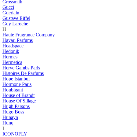
Grossmith
Gucci
Guerlain
Gustave Eiffel
Guy Laroche
H
Haute Fragrance Company
Hayari Parfums
Headspace
Hedonik
Hermes
Hermetica
Herve Gambs Paris
Histoires De Parfums
Hope Istanbul
Hormone Paris
Houbigant
House of Brandt
House Of Sillage
Hugh Parsons
Hugo Boss
Hunayn
Hunq
I
ICONOFLY