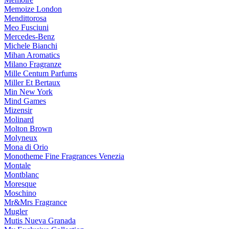
Memoize London
Mendittorosa
Meo Fusciuni
Mercedes-Benz
Michele Bianchi
Mihan Aromatics
Milano Fragranze
Mille Centum Parfums
Miller Et Bertaux
Min New York
Mind Games
Mizensir
Molinard
Molton Brown
Molyneux
Mona di Orio
Monotheme Fine Fragrances Venezia
Montale
Montblanc
Moresque
Moschino
Mr&Mrs Fragrance
Mugler
Mutis Nueva Granada