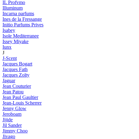
IL Profvmo
Illuminum
Incarna parfums
Ines de la Fressange
Initio Parfums Prives
Isabey
Isole Mediterranee
Issey Miyake
Iunx
J
J-Scent
Jacques Bogart
Jacques Fath
Jacques Zolty
Jaguar
Jean Couturier
Jean Patou
Jean Paul Gaultier
Jean-Louis Scherrer
Jenny Glow
Jeroboam
Jijide
Jil Sander
Jimmy Choo
Jivago