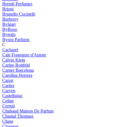
Brera6 Perfumes
Brioni
Brunello Cucinelli
Burberry
Bvlgari
ByBozo
Byredo
Byron Parfums
C
Cacharel
Cale Fragranze d'Autore
Calvin Klein
Carine Roitfeld
Carner Barcelona
Carolina Herrera
Caron
Cartier
Carven
Castelbajac
Celine
Cerruti
Chabaud Maison De Parfum
Chantal Thomass
Chase
Chaugan