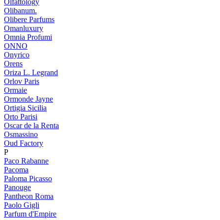
Olfattology
Olibanum.
Olibere Parfums
Omanluxury
Omnia Profumi
ONNO
Onyrico
Orens
Oriza L. Legrand
Orlov Paris
Ormaie
Ormonde Jayne
Ortigia Sicilia
Orto Parisi
Oscar de la Renta
Osmassino
Oud Factory
P
Paco Rabanne
Pacoma
Paloma Picasso
Panouge
Pantheon Roma
Paolo Gigli
Parfum d'Empire