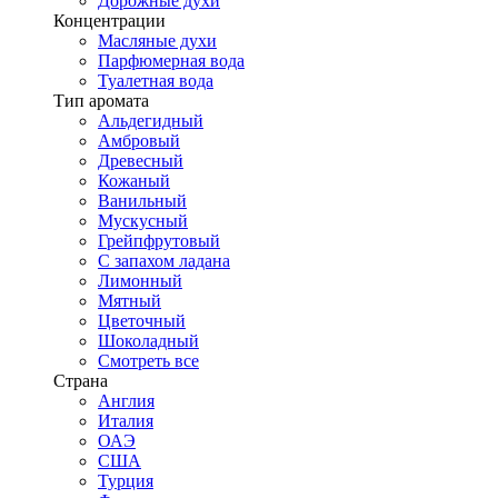
Дорожные духи
Концентрации
Масляные духи
Парфюмерная вода
Туалетная вода
Тип аромата
Альдегидный
Амбровый
Древесный
Кожаный
Ванильный
Мускусный
Грейпфрутовый
С запахом ладана
Лимонный
Мятный
Цветочный
Шоколадный
Смотреть все
Страна
Англия
Италия
ОАЭ
США
Турция