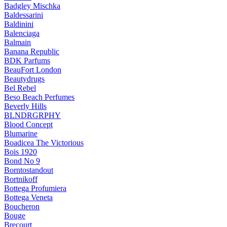
Badgley Mischka
Baldessarini
Baldinini
Balenciaga
Balmain
Banana Republic
BDK Parfums
BeauFort London
Beautydrugs
Bel Rebel
Beso Beach Perfumes
Beverly Hills
BLNDRGRPHY
Blood Concept
Blumarine
Boadicea The Victorious
Bois 1920
Bond No 9
Borntostandout
Bortnikoff
Bottega Profumiera
Bottega Veneta
Boucheron
Bouge
Brecourt