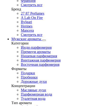
Франция
Смотреть все
Бренд
27 87 Perfumes
A Lab On Fire
Bvlgari
Hermes
Mancera
Смотреть все
Мужские ароматы
Категории
Инди-парфюмерия
Премиум ароматы
Нишевая парфюмерия
Винтажная парфюмерия
Восточная парфюмерия
Форматы
Подарки
Пробники
Дорожные духи
Концентрации
Масляные духи
Парфюмерная вода
Туалетная вода
Тип аромата