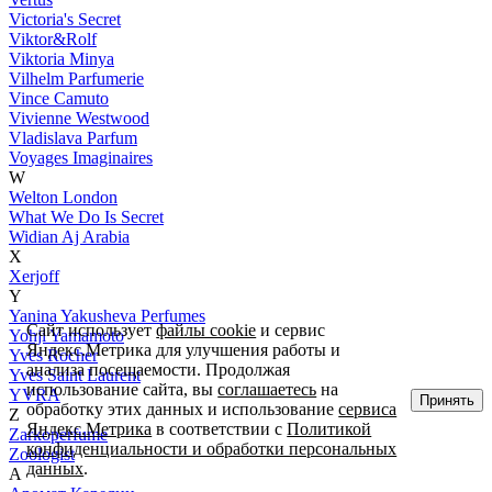
Victoria's Secret
Viktor&Rolf
Viktoria Minya
Vilhelm Parfumerie
Vince Camuto
Vivienne Westwood
Vladislava Parfum
Voyages Imaginaires
W
Welton London
What We Do Is Secret
Widian Aj Arabia
X
Xerjoff
Y
Yanina Yakusheva Perfumes
Сайт использует
файлы cookie
и сервис
Yohji Yamamoto
Яндекс.Метрика для улучшения работы и
Yves Rocher
анализа посещаемости. Продолжая
Yves Saint Laurent
использование сайта, вы
соглашаетесь
на
YVRA
Принять
обработку этих данных и использование
сервиса
Z
Яндекс.Метрика
в соответствии с
Политикой
Zarkoperfume
конфиденциальности и обработки персональных
Zoologist
данных
.
А