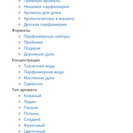
Премиум ароматы
Нишевая парфюмерия
Ароматы для дома
Ароматизаторы в машину
Детская парфюмерия
Форматы
Парфюмерные наборы
Пробники
Подарки
Дорожные духи
Концентрации
Туалетная вода
Парфюмерная вода
Масляные духи
Одеколон
Тип аромата
Кожаный
Ладан
Пачули
Полынь
Сладкий
Фруктовый
Цветочный