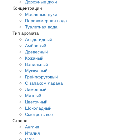
Дорожные духи
Концентрации
Масляные духи
Парфюмерная вода
Туалетная вода
Тип аромата
Альдегидный
Амбровый
Древесный
Кожаный
Ванильный
Мускусный
Грейпфрутовый
С запахом ладана
Лимонный
Мятный
Цветочный
Шоколадный
Смотреть все
Страна
Англия
Италия
ОАЭ