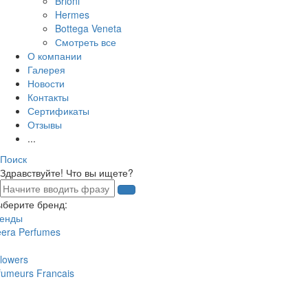
Brioni
Hermes
Bottega Veneta
Смотреть все
О компании
Галерея
Новости
Контакты
Сертификаты
Отзывы
...
Поиск
Здравствуйте! Что вы ищете?
ыберите бренд:
ренды
eera Perfumes
lowers
fumeurs Francais