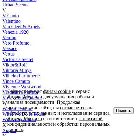
Urban Scents
V
V Canto
Valentino
Van Cleef & Arpels
Venezia 1920
Verduu
Vero Profumo
Versace
Vertus
Victoria's Secret
Viktor&Rolf
Viktoria Minya
Vilhelm Parfumerie
Vince Camuto
Vivienne Westwood
Сайт использует
файлы cookie
и сервис
Vladislava Parfum
Яндекс.Метрика для улучшения работы и
Voyages Imaginaires
анализа посещаемости. Продолжая
W
использование сайта, вы
соглашаетесь
на
Welton London
Принять
обработку этих данных и использование
сервиса
What We Do Is Secret
Яндекс.Метрика
в соответствии с
Политикой
Widian Aj Arabia
конфиденциальности и обработки персональных
X
данных
.
Xerjoff
Y