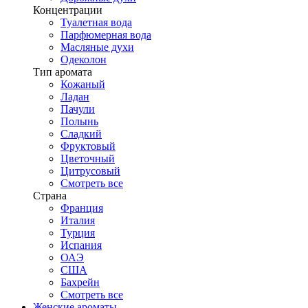
Концентрации
Туалетная вода
Парфюмерная вода
Масляные духи
Одеколон
Тип аромата
Кожаный
Ладан
Пачули
Полынь
Сладкий
Фруктовый
Цветочный
Цитрусовый
Смотреть все
Страна
Франция
Италия
Турция
Испания
ОАЭ
США
Бахрейн
Смотреть все
Женские ароматы