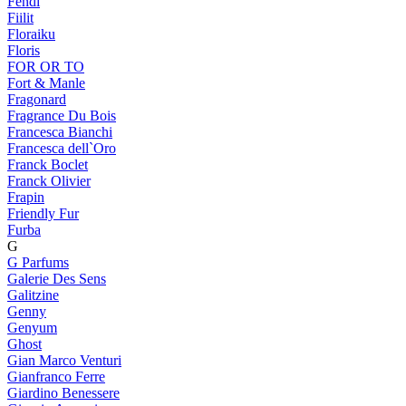
Fendi
Fiilit
Floraiku
Floris
FOR OR TO
Fort & Manle
Fragonard
Fragrance Du Bois
Francesca Bianchi
Francesca dell`Oro
Franck Boclet
Franck Olivier
Frapin
Friendly Fur
Furba
G
G Parfums
Galerie Des Sens
Galitzine
Genny
Genyum
Ghost
Gian Marco Venturi
Gianfranco Ferre
Giardino Benessere