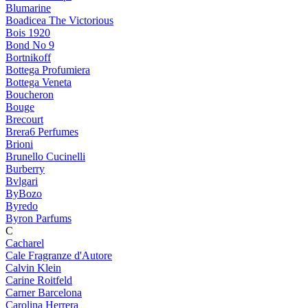
Blumarine
Boadicea The Victorious
Bois 1920
Bond No 9
Bortnikoff
Bottega Profumiera
Bottega Veneta
Boucheron
Bouge
Brecourt
Brera6 Perfumes
Brioni
Brunello Cucinelli
Burberry
Bvlgari
ByBozo
Byredo
Byron Parfums
C
Cacharel
Cale Fragranze d'Autore
Calvin Klein
Carine Roitfeld
Carner Barcelona
Carolina Herrera