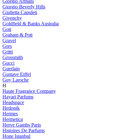
Giorgio Armani
Giorgio Beverly Hills
Giulietta Capuleti
Givenchy
Goldfield & Banks Australia
Goti
Graham & Pott
Gravel
Gres
Gritti
Grossmith
Gucci
Guerlain
Gustave Eiffel
Guy Laroche
H
Haute Fragrance Company
Hayari Parfums
Headspace
Hedonik
Hermes
Hermetica
Herve Gambs Paris
Histoires De Parfums
Hope Istanbul