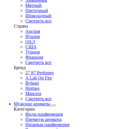
Лимонный
Мятный
Цветочный
Шоколадный
Смотреть все
Страна
Англия
Италия
ОАЭ
США
Турция
Франция
Смотреть все
Бренд
27 87 Perfumes
A Lab On Fire
Bvlgari
Hermes
Mancera
Смотреть все
Мужские ароматы
Категории
Инди-парфюмерия
Премиум ароматы
Нишевая парфюмерия