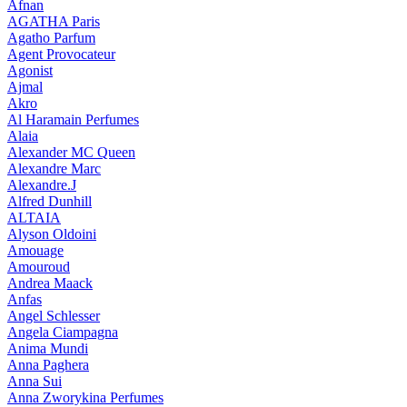
Afnan
AGATHA Paris
Agatho Parfum
Agent Provocateur
Agonist
Ajmal
Akro
Al Haramain Perfumes
Alaia
Alexander MC Queen
Alexandre Marc
Alexandre.J
Alfred Dunhill
ALTAIA
Alyson Oldoini
Amouage
Amouroud
Andrea Maack
Anfas
Angel Schlesser
Angela Ciampagna
Anima Mundi
Anna Paghera
Anna Sui
Anna Zworykina Perfumes