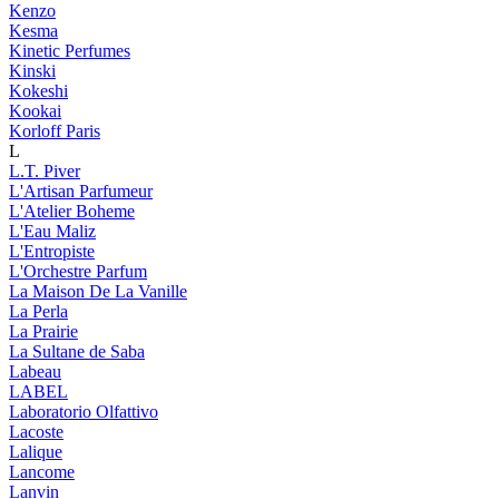
Kenzo
Kesma
Kinetic Perfumes
Kinski
Kokeshi
Kookai
Korloff Paris
L
L.T. Piver
L'Artisan Parfumeur
L'Atelier Boheme
L'Eau Maliz
L'Entropiste
L'Orchestre Parfum
La Maison De La Vanille
La Perla
La Prairie
La Sultane de Saba
Labeau
LABEL
Laboratorio Olfattivo
Lacoste
Lalique
Lancome
Lanvin