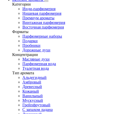
Категории
Инди-парфюмерия
Нишевая парфюмерия
Премиум ароматы
Винтажная парфюмерия
Восточная парфюмерия
Форматы
Парфюмерные наборы
Подарки
Пробники
Дорожные духи
Концентрации
Масляные духи
Парфюмерная вода
Туалетная вода
Тип аромата
Альдегидный
Амбровый
Древесный
Кожаный
Ванильный
Мускусный
Грейпфрутовый
С запахом ладана