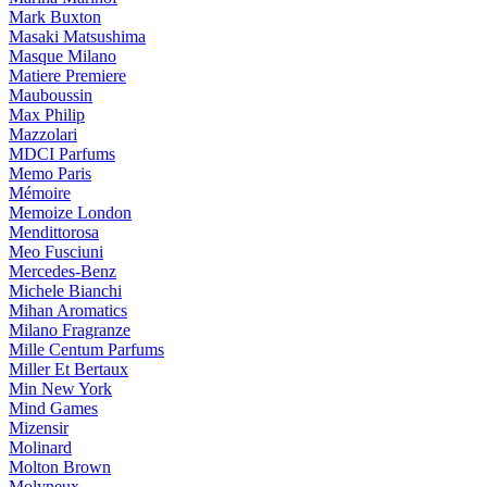
Mark Buxton
Masaki Matsushima
Masque Milano
Matiere Premiere
Mauboussin
Max Philip
Mazzolari
MDCI Parfums
Memo Paris
Mémoire
Memoize London
Mendittorosa
Meo Fusciuni
Mercedes-Benz
Michele Bianchi
Mihan Aromatics
Milano Fragranze
Mille Centum Parfums
Miller Et Bertaux
Min New York
Mind Games
Mizensir
Molinard
Molton Brown
Molyneux