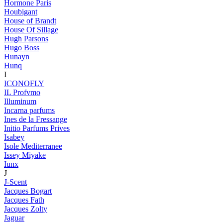
Hormone Paris
Houbigant
House of Brandt
House Of Sillage
Hugh Parsons
Hugo Boss
Hunayn
Hunq
I
ICONOFLY
IL Profvmo
Illuminum
Incarna parfums
Ines de la Fressange
Initio Parfums Prives
Isabey
Isole Mediterranee
Issey Miyake
Iunx
J
J-Scent
Jacques Bogart
Jacques Fath
Jacques Zolty
Jaguar