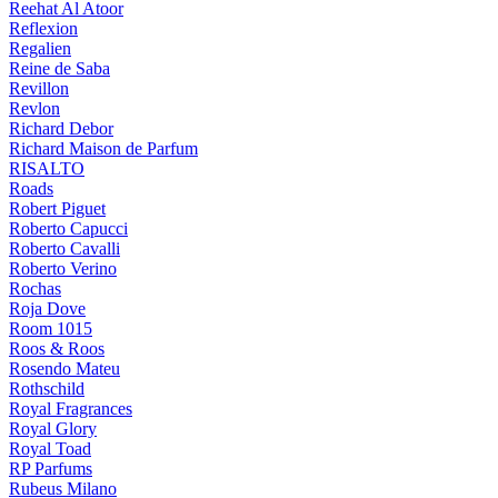
Reehat Al Atoor
Reflexion
Regalien
Reine de Saba
Revillon
Revlon
Richard Debor
Richard Maison de Parfum
RISALTO
Roads
Robert Piguet
Roberto Capucci
Roberto Cavalli
Roberto Verino
Rochas
Roja Dove
Room 1015
Roos & Roos
Rosendo Mateu
Rothschild
Royal Fragrances
Royal Glory
Royal Toad
RP Parfums
Rubeus Milano