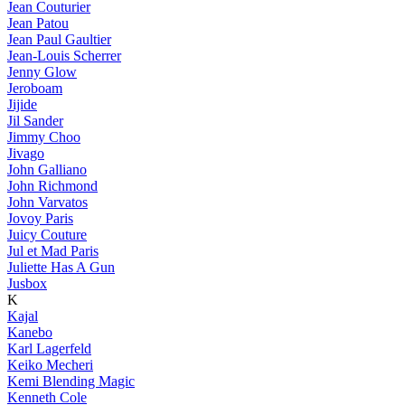
Jean Couturier
Jean Patou
Jean Paul Gaultier
Jean-Louis Scherrer
Jenny Glow
Jeroboam
Jijide
Jil Sander
Jimmy Choo
Jivago
John Galliano
John Richmond
John Varvatos
Jovoy Paris
Juicy Couture
Jul et Mad Paris
Juliette Has A Gun
Jusbox
K
Kajal
Kanebo
Karl Lagerfeld
Keiko Mecheri
Kemi Blending Magic
Kenneth Cole