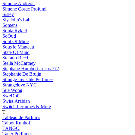
Simone Andreoli
Simone Cosac Profumi
Sisley
Sly John's Lab
Somens
Sonia Rykiel
SoOud
Soul Of Mine
Sous le Manteau
State Of Mind
Stefano Ricci
Stella McCartney
Stephane Humbert Lucas 777
Stephanie De Bruijn
Strange Invisible Perfumes
Strangelove NYC
Sue Wong
SweDoft
Swiss Arabian
Switch Perfumes & More
T
Tableau de Parfums
Talbot Runhof
TANGO
Tauer Perfumes