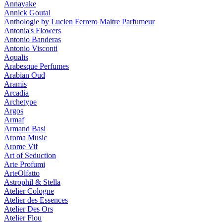
Annayake
Annick Goutal
Anthologie by Lucien Ferrero Maitre Parfumeur
Antonia's Flowers
Antonio Banderas
Antonio Visconti
Aqualis
Arabesque Perfumes
Arabian Oud
Aramis
Arcadia
Archetype
Argos
Armaf
Armand Basi
Aroma Music
Arome Vif
Art of Seduction
Arte Profumi
ArteOlfatto
Astrophil & Stella
Atelier Cologne
Atelier des Essences
Atelier Des Ors
Atelier Flou