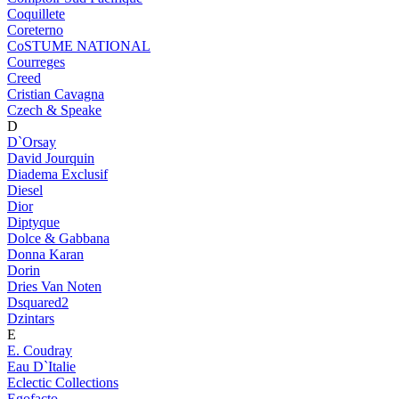
Coquillete
Coreterno
CoSTUME NATIONAL
Courreges
Creed
Cristian Cavagna
Czech & Speake
D
D`Orsay
David Jourquin
Diadema Exclusif
Diesel
Dior
Diptyque
Dolce & Gabbana
Donna Karan
Dorin
Dries Van Noten
Dsquared2
Dzintars
E
E. Coudray
Eau D`Italie
Eclectic Collections
Egofacto