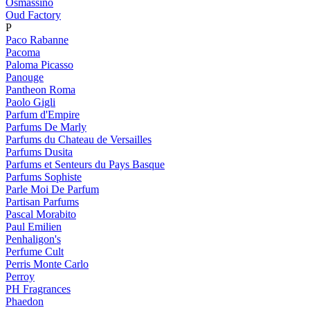
Osmassino
Oud Factory
P
Paco Rabanne
Pacoma
Paloma Picasso
Panouge
Pantheon Roma
Paolo Gigli
Parfum d'Empire
Parfums De Marly
Parfums du Chateau de Versailles
Parfums Dusita
Parfums et Senteurs du Pays Basque
Parfums Sophiste
Parle Moi De Parfum
Partisan Parfums
Pascal Morabito
Paul Emilien
Penhaligon's
Perfume Cult
Perris Monte Carlo
Perroy
PH Fragrances
Phaedon