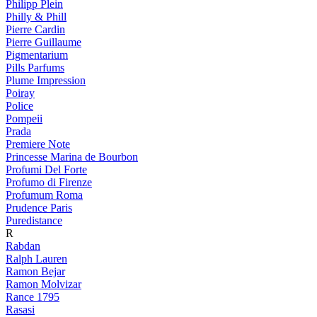
Philipp Plein
Philly & Phill
Pierre Cardin
Pierre Guillaume
Pigmentarium
Pills Parfums
Plume Impression
Poiray
Police
Pompeii
Prada
Premiere Note
Princesse Marina de Bourbon
Profumi Del Forte
Profumo di Firenze
Profumum Roma
Prudence Paris
Puredistance
R
Rabdan
Ralph Lauren
Ramon Bejar
Ramon Molvizar
Rance 1795
Rasasi