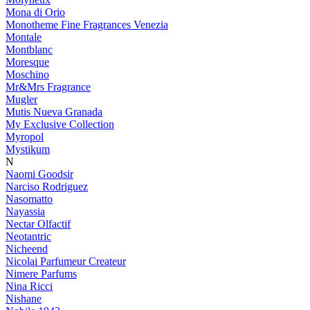
Mona di Orio
Monotheme Fine Fragrances Venezia
Montale
Montblanc
Moresque
Moschino
Mr&Mrs Fragrance
Mugler
Mutis Nueva Granada
My Exclusive Collection
Myropol
Mystikum
N
Naomi Goodsir
Narciso Rodriguez
Nasomatto
Nayassia
Nectar Olfactif
Neotantric
Nicheend
Nicolai Parfumeur Createur
Nimere Parfums
Nina Ricci
Nishane