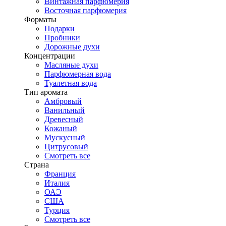
Винтажная парфюмерия
Восточная парфюмерия
Форматы
Подарки
Пробники
Дорожные духи
Концентрации
Масляные духи
Парфюмерная вода
Туалетная вода
Тип аромата
Амбровый
Ванильный
Древесный
Кожаный
Мускусный
Цитрусовый
Смотреть все
Страна
Франция
Италия
ОАЭ
США
Турция
Смотреть все