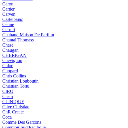
Caron
Cartier
Carven
Castelbajac
Celine
Cerruti
Chabaud Maison De Parfum
Chantal Thomass
Chase
Chaugan
CHERIGAN
Chevignon
Chloe
Chopard
Chris Collins
Christian Louboutin
Christian Tortu
CIRO
Clean
CLINIQUE
Clive Christian
CnR Create
Coca
Comme Des Garcons
Comptoir Sud Pacifique