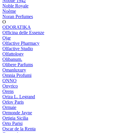
Nobile 1942
Noble Royale
Noème
Noran Perfumes
O
ODORATIKA
Officina delle Essenze
Ojar
Olfactive Pharmacy
Olfactive Studio
Olfattology
Olibanum.
Olibere Parfums
Omanluxury
Omnia Profumi
ONNO
Onyrico
Orens
Oriza L. Legrand
Orlov Paris
Ormaie
Ormonde Jayne
Ortigia Sicilia
Orto Parisi
Oscar de la Renta