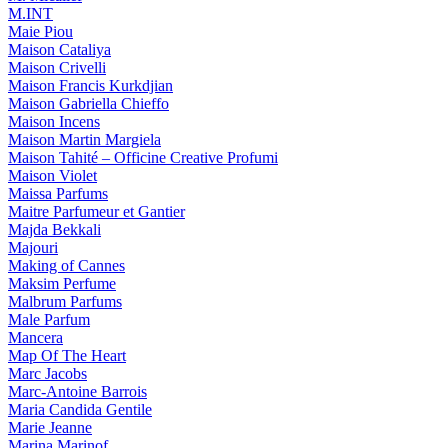
M.INT
Maie Piou
Maison Cataliya
Maison Crivelli
Maison Francis Kurkdjian
Maison Gabriella Chieffo
Maison Incens
Maison Martin Margiela
Maison Tahité – Officine Creative Profumi
Maison Violet
Maissa Parfums
Maitre Parfumeur et Gantier
Majda Bekkali
Majouri
Making of Cannes
Maksim Perfume
Malbrum Parfums
Male Parfum
Mancera
Map Of The Heart
Marc Jacobs
Marc-Antoine Barrois
Maria Candida Gentile
Marie Jeanne
Marina Marinof