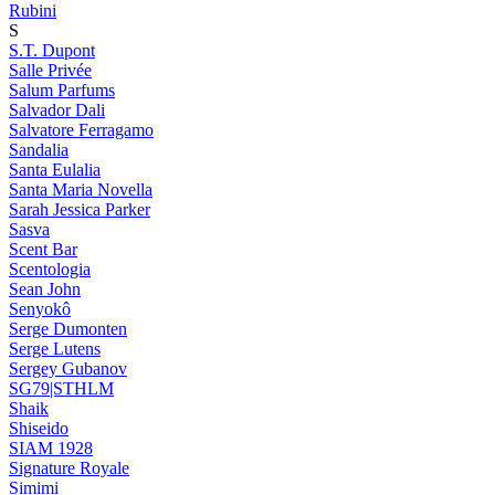
Rubini
S
S.T. Dupont
Salle Privée
Salum Parfums
Salvador Dali
Salvatore Ferragamo
Sandalia
Santa Eulalia
Santa Maria Novella
Sarah Jessica Parker
Sasva
Scent Bar
Scentologia
Sean John
Senyokô
Serge Dumonten
Serge Lutens
Sergey Gubanov
SG79|STHLM
Shaik
Shiseido
SIAM 1928
Signature Royale
Simimi