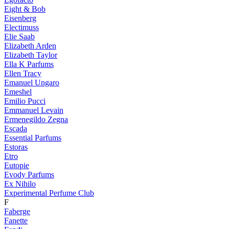
Eight & Bob
Eisenberg
Electimuss
Elie Saab
Elizabeth Arden
Elizabeth Taylor
Ella K Parfums
Ellen Tracy
Emanuel Ungaro
Emeshel
Emilio Pucci
Emmanuel Levain
Ermenegildo Zegna
Escada
Essential Parfums
Estoras
Etro
Eutopie
Evody Parfums
Ex Nihilo
Experimental Perfume Club
F
Faberge
Fanette