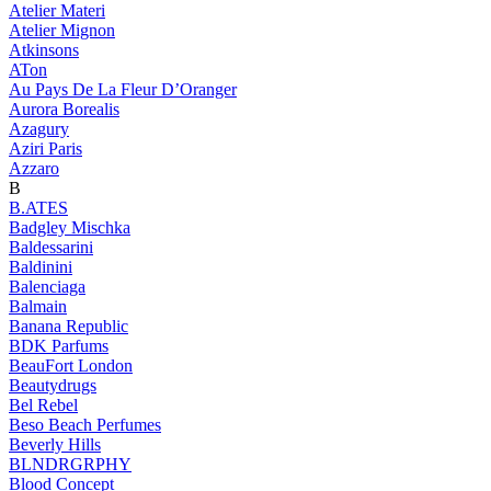
Atelier Materi
Atelier Mignon
Atkinsons
ATon
Au Pays De La Fleur D’Oranger
Aurora Borealis
Azagury
Aziri Paris
Azzaro
B
B.ATES
Badgley Mischka
Baldessarini
Baldinini
Balenciaga
Balmain
Banana Republic
BDK Parfums
BeauFort London
Beautydrugs
Bel Rebel
Beso Beach Perfumes
Beverly Hills
BLNDRGRPHY
Blood Concept