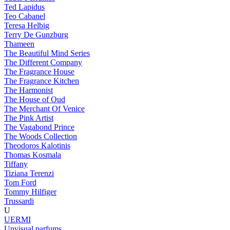
Ted Lapidus
Teo Cabanel
Teresa Helbig
Terry De Gunzburg
Thameen
The Beautiful Mind Series
The Different Company
The Fragrance House
The Fragrance Kitchen
The Harmonist
The House of Oud
The Merchant Of Venice
The Pink Artist
The Vagabond Prince
The Woods Collection
Theodoros Kalotinis
Thomas Kosmala
Tiffany
Tiziana Terenzi
Tom Ford
Tommy Hilfiger
Trussardi
U
UERMI
Unvisual parfums