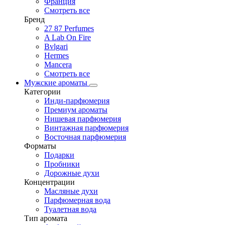
Франция
Смотреть все
Бренд
27 87 Perfumes
A Lab On Fire
Bvlgari
Hermes
Mancera
Смотреть все
Мужские ароматы
Категории
Инди-парфюмерия
Премиум ароматы
Нишевая парфюмерия
Винтажная парфюмерия
Восточная парфюмерия
Форматы
Подарки
Пробники
Дорожные духи
Концентрации
Масляные духи
Парфюмерная вода
Туалетная вода
Тип аромата