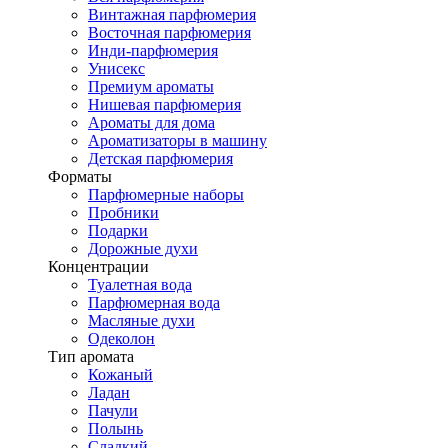
Винтажная парфюмерия
Восточная парфюмерия
Инди-парфюмерия
Унисекс
Премиум ароматы
Нишевая парфюмерия
Ароматы для дома
Ароматизаторы в машину
Детская парфюмерия
Форматы
Парфюмерные наборы
Пробники
Подарки
Дорожные духи
Концентрации
Туалетная вода
Парфюмерная вода
Масляные духи
Одеколон
Тип аромата
Кожаный
Ладан
Пачули
Полынь
Сладкий