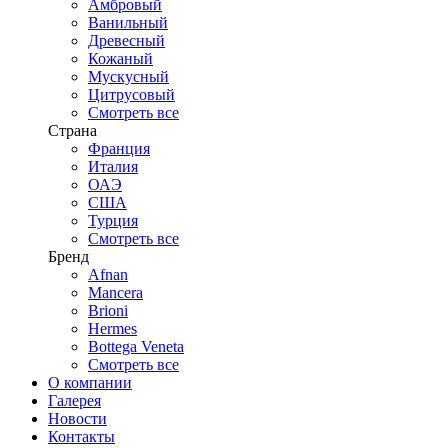
Амбровый
Ванильный
Древесный
Кожаный
Мускусный
Цитрусовый
Смотреть все
Страна
Франция
Италия
ОАЭ
США
Турция
Смотреть все
Бренд
Afnan
Mancera
Brioni
Hermes
Bottega Veneta
Смотреть все
О компании
Галерея
Новости
Контакты