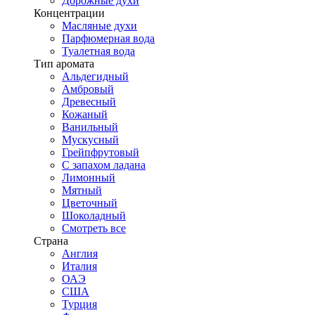
Дорожные духи
Концентрации
Масляные духи
Парфюмерная вода
Туалетная вода
Тип аромата
Альдегидный
Амбровый
Древесный
Кожаный
Ванильный
Мускусный
Грейпфрутовый
С запахом ладана
Лимонный
Мятный
Цветочный
Шоколадный
Смотреть все
Страна
Англия
Италия
ОАЭ
США
Турция