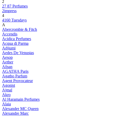
2
27 87 Perfumes
2impress
4
4160 Tuesdays
A
Abercrombie & Fitch
Accendis
Acidica Perfumes
Acqua di Parma
Adjiumi
Aedes De Venustas
Aesop
Aether
Afnan
AGATHA Paris
Agatho Parfum
Agent Provocateur
Agonist
Ajmal
Akro
Al Haramain Perfumes
Alaia
Alexander MC Queen
Alexandre Marc