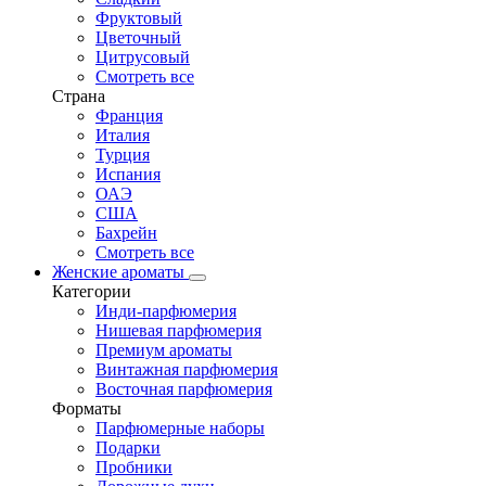
Фруктовый
Цветочный
Цитрусовый
Смотреть все
Страна
Франция
Италия
Турция
Испания
ОАЭ
США
Бахрейн
Смотреть все
Женские ароматы
Категории
Инди-парфюмерия
Нишевая парфюмерия
Премиум ароматы
Винтажная парфюмерия
Восточная парфюмерия
Форматы
Парфюмерные наборы
Подарки
Пробники