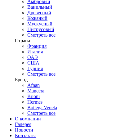
Амбровый
Ванильный
Древесный
Кожаный
Мускусный
Цитрусовый
Смотреть все
Страна
Франция
Италия
ОАЭ
США
Турция
Смотреть все
Бренд
Afnan
Mancera
Brioni
Hermes
Bottega Veneta
Смотреть все
О компании
Галерея
Новости
Контакты