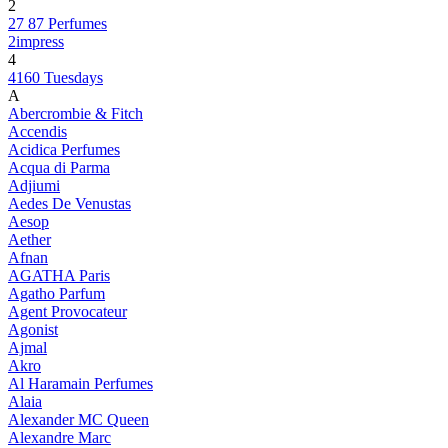
2
27 87 Perfumes
2impress
4
4160 Tuesdays
A
Abercrombie & Fitch
Accendis
Acidica Perfumes
Acqua di Parma
Adjiumi
Aedes De Venustas
Aesop
Aether
Afnan
AGATHA Paris
Agatho Parfum
Agent Provocateur
Agonist
Ajmal
Akro
Al Haramain Perfumes
Alaia
Alexander MC Queen
Alexandre Marc