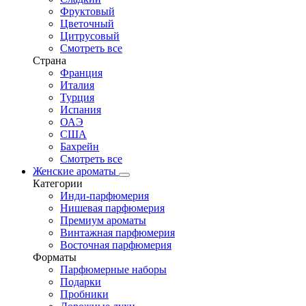
Фруктовый
Цветочный
Цитрусовый
Смотреть все
Страна
Франция
Италия
Турция
Испания
ОАЭ
США
Бахрейн
Смотреть все
Женские ароматы
Категории
Инди-парфюмерия
Нишевая парфюмерия
Премиум ароматы
Винтажная парфюмерия
Восточная парфюмерия
Форматы
Парфюмерные наборы
Подарки
Пробники