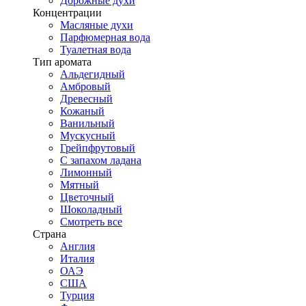
Дорожные духи
Концентрации
Масляные духи
Парфюмерная вода
Туалетная вода
Тип аромата
Альдегидный
Амбровый
Древесный
Кожаный
Ванильный
Мускусный
Грейпфрутовый
С запахом ладана
Лимонный
Мятный
Цветочный
Шоколадный
Смотреть все
Страна
Англия
Италия
ОАЭ
США
Турция