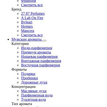
Франция
Смотреть все
Бренд
27 87 Perfumes
A Lab On Fire
Bvlgari
Hermes
Mancera
Смотреть все
Мужские ароматы
Категории
Инди-парфюмерия
Премиум ароматы
Нишевая парфюмерия
Винтажная парфюмерия
Восточная парфюмерия
Форматы
Подарки
Пробники
Дорожные духи
Концентрации
Масляные духи
Парфюмерная вода
Туалетная вода
Тип аромата