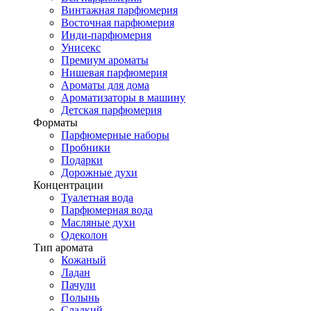
Винтажная парфюмерия
Восточная парфюмерия
Инди-парфюмерия
Унисекс
Премиум ароматы
Нишевая парфюмерия
Ароматы для дома
Ароматизаторы в машину
Детская парфюмерия
Форматы
Парфюмерные наборы
Пробники
Подарки
Дорожные духи
Концентрации
Туалетная вода
Парфюмерная вода
Масляные духи
Одеколон
Тип аромата
Кожаный
Ладан
Пачули
Полынь
Сладкий