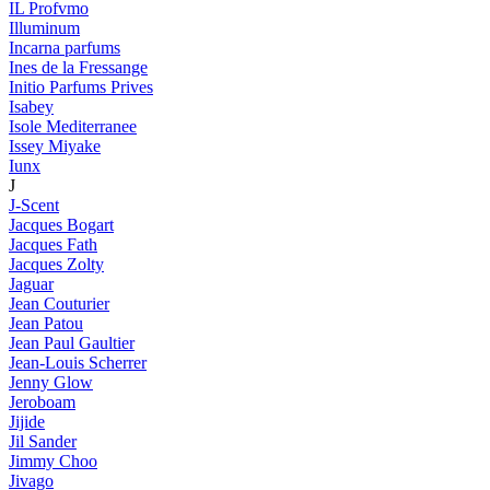
IL Profvmo
Illuminum
Incarna parfums
Ines de la Fressange
Initio Parfums Prives
Isabey
Isole Mediterranee
Issey Miyake
Iunx
J
J-Scent
Jacques Bogart
Jacques Fath
Jacques Zolty
Jaguar
Jean Couturier
Jean Patou
Jean Paul Gaultier
Jean-Louis Scherrer
Jenny Glow
Jeroboam
Jijide
Jil Sander
Jimmy Choo
Jivago