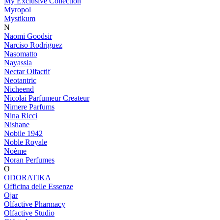
My Exclusive Collection
Myropol
Mystikum
N
Naomi Goodsir
Narciso Rodriguez
Nasomatto
Nayassia
Nectar Olfactif
Neotantric
Nicheend
Nicolai Parfumeur Createur
Nimere Parfums
Nina Ricci
Nishane
Nobile 1942
Noble Royale
Noème
Noran Perfumes
O
ODORATIKA
Officina delle Essenze
Ojar
Olfactive Pharmacy
Olfactive Studio