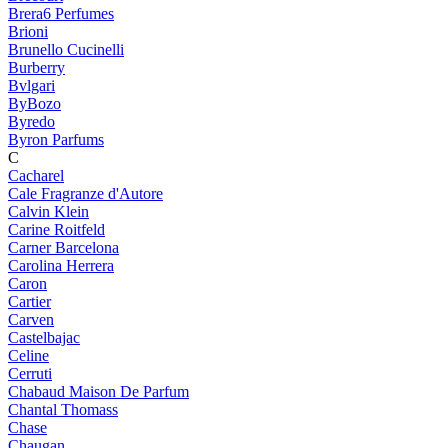
Brera6 Perfumes
Brioni
Brunello Cucinelli
Burberry
Bvlgari
ByBozo
Byredo
Byron Parfums
C
Cacharel
Cale Fragranze d'Autore
Calvin Klein
Carine Roitfeld
Carner Barcelona
Carolina Herrera
Caron
Cartier
Carven
Castelbajac
Celine
Cerruti
Chabaud Maison De Parfum
Chantal Thomass
Chase
Chaugan