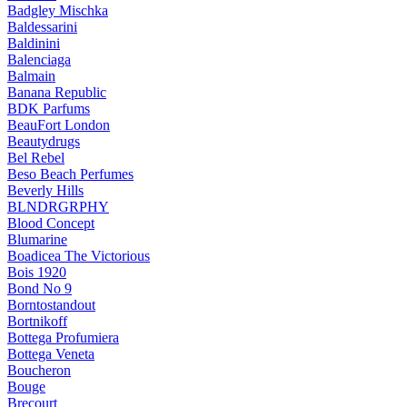
Badgley Mischka
Baldessarini
Baldinini
Balenciaga
Balmain
Banana Republic
BDK Parfums
BeauFort London
Beautydrugs
Bel Rebel
Beso Beach Perfumes
Beverly Hills
BLNDRGRPHY
Blood Concept
Blumarine
Boadicea The Victorious
Bois 1920
Bond No 9
Borntostandout
Bortnikoff
Bottega Profumiera
Bottega Veneta
Boucheron
Bouge
Brecourt