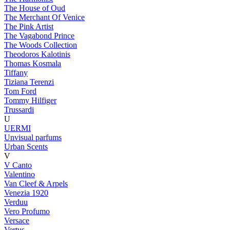
The House of Oud
The Merchant Of Venice
The Pink Artist
The Vagabond Prince
The Woods Collection
Theodoros Kalotinis
Thomas Kosmala
Tiffany
Tiziana Terenzi
Tom Ford
Tommy Hilfiger
Trussardi
U
UERMI
Unvisual parfums
Urban Scents
V
V Canto
Valentino
Van Cleef & Arpels
Venezia 1920
Verduu
Vero Profumo
Versace
Vertus