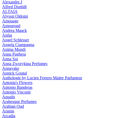
Alexandre.J
Alfred Dunhill
ALTAIA
Alyson Oldoini
Amouage
Amouroud
Andrea Maack
Anfas
Angel Schlesser
Angela Ciampagna
Anima Mundi
Anna Paghera
Anna Sui
Anna Zworykina Perfumes
Annayake
Annick Goutal
Anthologie by Lucien Ferrero Maitre Parfumeur
Antonia's Flowers
Antonio Banderas
Antonio Visconti
Aqualis
Arabesque Perfumes
Arabian Oud
Aramis
Arcadia