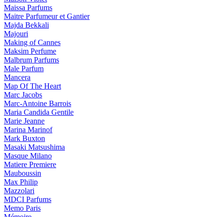
Maissa Parfums
Maitre Parfumeur et Gantier
Majda Bekkali
Majouri
Making of Cannes
Maksim Perfume
Malbrum Parfums
Male Parfum
Mancera
Map Of The Heart
Marc Jacobs
Marc-Antoine Barrois
Maria Candida Gentile
Marie Jeanne
Marina Marinof
Mark Buxton
Masaki Matsushima
Masque Milano
Matiere Premiere
Mauboussin
Max Philip
Mazzolari
MDCI Parfums
Memo Paris
Mémoire