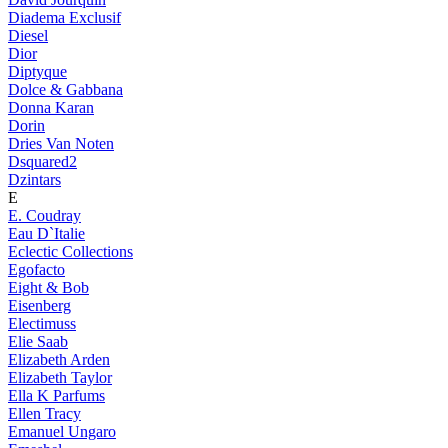
Diadema Exclusif
Diesel
Dior
Diptyque
Dolce & Gabbana
Donna Karan
Dorin
Dries Van Noten
Dsquared2
Dzintars
E
E. Coudray
Eau D`Italie
Eclectic Collections
Egofacto
Eight & Bob
Eisenberg
Electimuss
Elie Saab
Elizabeth Arden
Elizabeth Taylor
Ella K Parfums
Ellen Tracy
Emanuel Ungaro