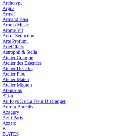
Archetype
Argos
Armaf
Armand Basi
Aroma Music
Arome Vif
Art of Seduction
Arte Profumi
ArteOlfatto
Astrophil & Stella
Atelier Cologne
Atelier des Essences
Atelier Des Ors
Atelier Flou
Atelier Materi
Atelier Mignon
Atkinsons
ATon
Au Pays De La Fleur D’Oranger
Aurora Borealis
Azagury
Aziri Paris
Azzaro
B
B.ATES