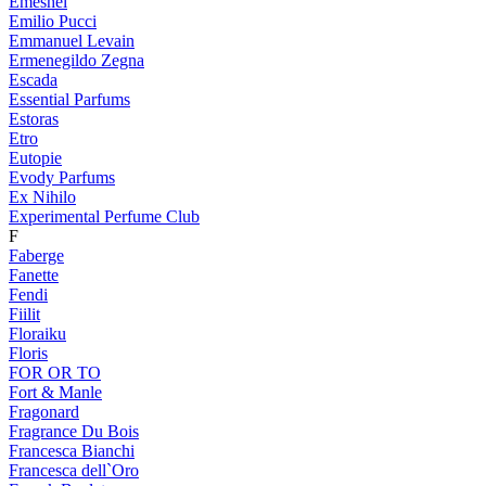
Emeshel
Emilio Pucci
Emmanuel Levain
Ermenegildo Zegna
Escada
Essential Parfums
Estoras
Etro
Eutopie
Evody Parfums
Ex Nihilo
Experimental Perfume Club
F
Faberge
Fanette
Fendi
Fiilit
Floraiku
Floris
FOR OR TO
Fort & Manle
Fragonard
Fragrance Du Bois
Francesca Bianchi
Francesca dell`Oro