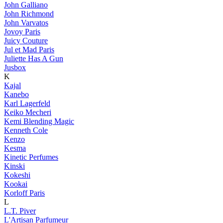
John Galliano
John Richmond
John Varvatos
Jovoy Paris
Juicy Couture
Jul et Mad Paris
Juliette Has A Gun
Jusbox
K
Kajal
Kanebo
Karl Lagerfeld
Keiko Mecheri
Kemi Blending Magic
Kenneth Cole
Kenzo
Kesma
Kinetic Perfumes
Kinski
Kokeshi
Kookai
Korloff Paris
L
L.T. Piver
L'Artisan Parfumeur