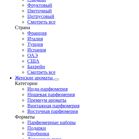
Фруктовый
Цветочный
Цитрусовый
Смотреть все
Страна
Франция
Италия
Турция
Испания
ОАЭ
США
Бахрейн
Смотреть все
Женские ароматы
Категории
Инди-парфюмерия
Нишевая парфюмерия
Премиум ароматы
Винтажная парфюмерия
Восточная парфюмерия
Форматы
Парфюмерные наборы
Подарки
Пробники