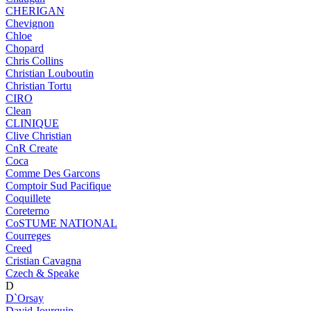
CHERIGAN
Chevignon
Chloe
Chopard
Chris Collins
Christian Louboutin
Christian Tortu
CIRO
Clean
CLINIQUE
Clive Christian
CnR Create
Coca
Comme Des Garcons
Comptoir Sud Pacifique
Coquillete
Coreterno
CoSTUME NATIONAL
Courreges
Creed
Cristian Cavagna
Czech & Speake
D
D`Orsay
David Jourquin