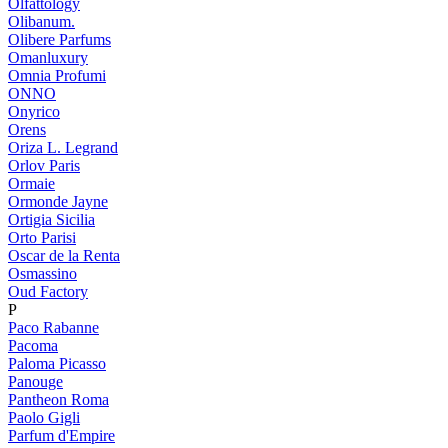
Olfattology
Olibanum.
Olibere Parfums
Omanluxury
Omnia Profumi
ONNO
Onyrico
Orens
Oriza L. Legrand
Orlov Paris
Ormaie
Ormonde Jayne
Ortigia Sicilia
Orto Parisi
Oscar de la Renta
Osmassino
Oud Factory
P
Paco Rabanne
Pacoma
Paloma Picasso
Panouge
Pantheon Roma
Paolo Gigli
Parfum d'Empire