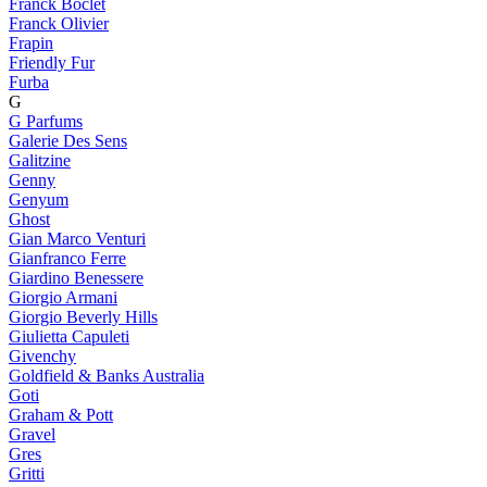
Franck Boclet
Franck Olivier
Frapin
Friendly Fur
Furba
G
G Parfums
Galerie Des Sens
Galitzine
Genny
Genyum
Ghost
Gian Marco Venturi
Gianfranco Ferre
Giardino Benessere
Giorgio Armani
Giorgio Beverly Hills
Giulietta Capuleti
Givenchy
Goldfield & Banks Australia
Goti
Graham & Pott
Gravel
Gres
Gritti