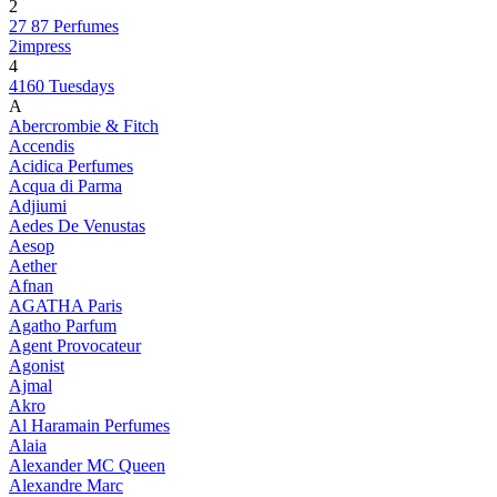
2
27 87 Perfumes
2impress
4
4160 Tuesdays
A
Abercrombie & Fitch
Accendis
Acidica Perfumes
Acqua di Parma
Adjiumi
Aedes De Venustas
Aesop
Aether
Afnan
AGATHA Paris
Agatho Parfum
Agent Provocateur
Agonist
Ajmal
Akro
Al Haramain Perfumes
Alaia
Alexander MC Queen
Alexandre Marc