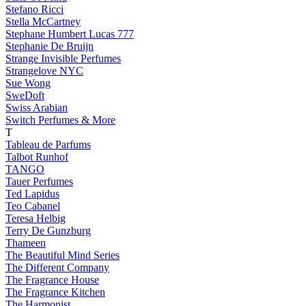
Stefano Ricci
Stella McCartney
Stephane Humbert Lucas 777
Stephanie De Bruijn
Strange Invisible Perfumes
Strangelove NYC
Sue Wong
SweDoft
Swiss Arabian
Switch Perfumes & More
T
Tableau de Parfums
Talbot Runhof
TANGO
Tauer Perfumes
Ted Lapidus
Teo Cabanel
Teresa Helbig
Terry De Gunzburg
Thameen
The Beautiful Mind Series
The Different Company
The Fragrance House
The Fragrance Kitchen
The Harmonist