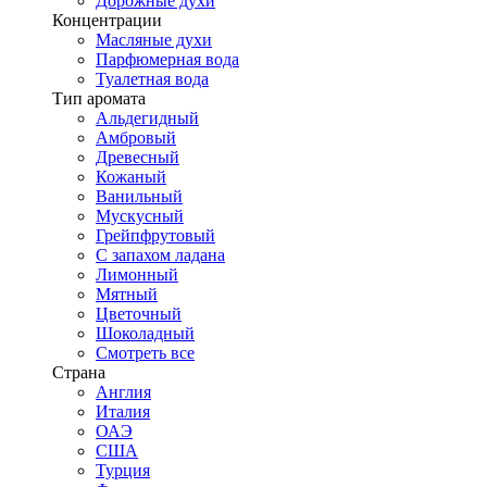
Дорожные духи
Концентрации
Масляные духи
Парфюмерная вода
Туалетная вода
Тип аромата
Альдегидный
Амбровый
Древесный
Кожаный
Ванильный
Мускусный
Грейпфрутовый
С запахом ладана
Лимонный
Мятный
Цветочный
Шоколадный
Смотреть все
Страна
Англия
Италия
ОАЭ
США
Турция