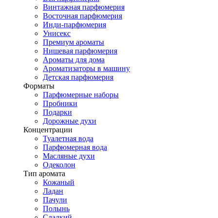
Винтажная парфюмерия
Восточная парфюмерия
Инди-парфюмерия
Унисекс
Премиум ароматы
Нишевая парфюмерия
Ароматы для дома
Ароматизаторы в машину
Детская парфюмерия
Форматы
Парфюмерные наборы
Пробники
Подарки
Дорожные духи
Концентрации
Туалетная вода
Парфюмерная вода
Масляные духи
Одеколон
Тип аромата
Кожаный
Ладан
Пачули
Полынь
Сладкий