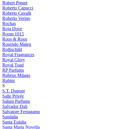
Robert Piguet
Roberto Capucci
Roberto Cavalli
Roberto Verino
Rochas
Roja Dove
Room 1015
Roos & Roos
Rosendo Mateu
Rothschild
Royal Fragrances
Royal Glory
Royal Toad
RP Parfums
Rubeus Milano
Rubini
S
S.T. Dupont
Salle Privée
Salum Parfums
Salvador Dali
Salvatore Ferragamo
Sandalia
Santa Eulalia
Santa Maria Novella