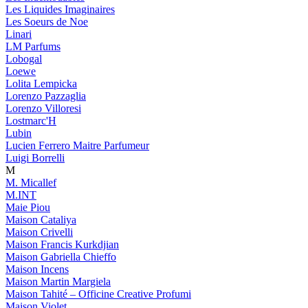
Les Liquides Imaginaires
Les Soeurs de Noe
Linari
LM Parfums
Lobogal
Loewe
Lolita Lempicka
Lorenzo Pazzaglia
Lorenzo Villoresi
Lostmarc'H
Lubin
Lucien Ferrero Maitre Parfumeur
Luigi Borrelli
M
M. Micallef
M.INT
Maie Piou
Maison Cataliya
Maison Crivelli
Maison Francis Kurkdjian
Maison Gabriella Chieffo
Maison Incens
Maison Martin Margiela
Maison Tahité – Officine Creative Profumi
Maison Violet