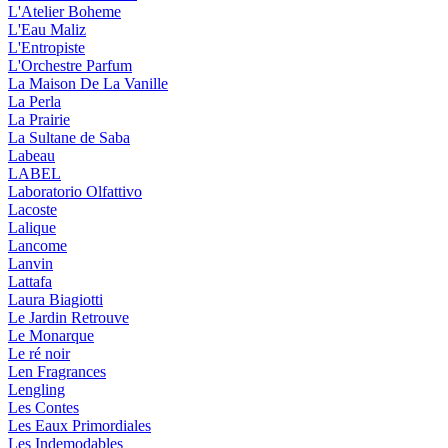
L'Atelier Boheme
L'Eau Maliz
L'Entropiste
L'Orchestre Parfum
La Maison De La Vanille
La Perla
La Prairie
La Sultane de Saba
Labeau
LABEL
Laboratorio Olfattivo
Lacoste
Lalique
Lancome
Lanvin
Lattafa
Laura Biagiotti
Le Jardin Retrouve
Le Monarque
Le ré noir
Len Fragrances
Lengling
Les Contes
Les Eaux Primordiales
Les Indemodables