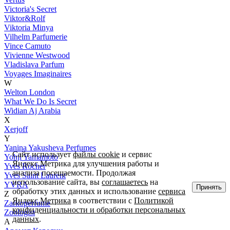
Victoria's Secret
Viktor&Rolf
Viktoria Minya
Vilhelm Parfumerie
Vince Camuto
Vivienne Westwood
Vladislava Parfum
Voyages Imaginaires
W
Welton London
What We Do Is Secret
Widian Aj Arabia
X
Xerjoff
Y
Yanina Yakusheva Perfumes
Сайт использует
файлы cookie
и сервис
Yohji Yamamoto
Яндекс.Метрика для улучшения работы и
Yves Rocher
анализа посещаемости. Продолжая
Yves Saint Laurent
использование сайта, вы
соглашаетесь
на
YVRA
Принять
обработку этих данных и использование
сервиса
Z
Яндекс.Метрика
в соответствии с
Политикой
Zarkoperfume
конфиденциальности и обработки персональных
Zoologist
данных
.
А