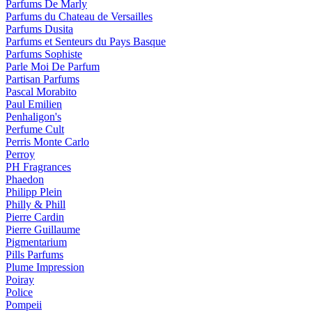
Parfums De Marly
Parfums du Chateau de Versailles
Parfums Dusita
Parfums et Senteurs du Pays Basque
Parfums Sophiste
Parle Moi De Parfum
Partisan Parfums
Pascal Morabito
Paul Emilien
Penhaligon's
Perfume Cult
Perris Monte Carlo
Perroy
PH Fragrances
Phaedon
Philipp Plein
Philly & Phill
Pierre Cardin
Pierre Guillaume
Pigmentarium
Pills Parfums
Plume Impression
Poiray
Police
Pompeii