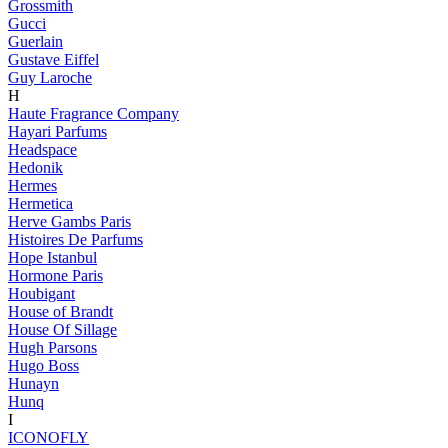
Grossmith
Gucci
Guerlain
Gustave Eiffel
Guy Laroche
H
Haute Fragrance Company
Hayari Parfums
Headspace
Hedonik
Hermes
Hermetica
Herve Gambs Paris
Histoires De Parfums
Hope Istanbul
Hormone Paris
Houbigant
House of Brandt
House Of Sillage
Hugh Parsons
Hugo Boss
Hunayn
Hunq
I
ICONOFLY