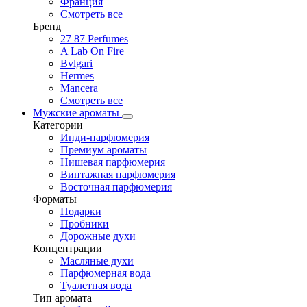
Франция
Смотреть все
Бренд
27 87 Perfumes
A Lab On Fire
Bvlgari
Hermes
Mancera
Смотреть все
Мужские ароматы
Категории
Инди-парфюмерия
Премиум ароматы
Нишевая парфюмерия
Винтажная парфюмерия
Восточная парфюмерия
Форматы
Подарки
Пробники
Дорожные духи
Концентрации
Масляные духи
Парфюмерная вода
Туалетная вода
Тип аромата