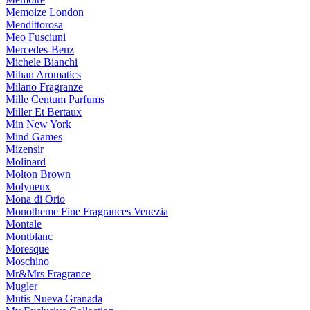
Memoize London
Mendittorosa
Meo Fusciuni
Mercedes-Benz
Michele Bianchi
Mihan Aromatics
Milano Fragranze
Mille Centum Parfums
Miller Et Bertaux
Min New York
Mind Games
Mizensir
Molinard
Molton Brown
Molyneux
Mona di Orio
Monotheme Fine Fragrances Venezia
Montale
Montblanc
Moresque
Moschino
Mr&Mrs Fragrance
Mugler
Mutis Nueva Granada