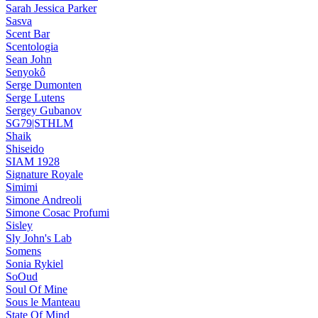
Sarah Jessica Parker
Sasva
Scent Bar
Scentologia
Sean John
Senyokô
Serge Dumonten
Serge Lutens
Sergey Gubanov
SG79|STHLM
Shaik
Shiseido
SIAM 1928
Signature Royale
Simimi
Simone Andreoli
Simone Cosac Profumi
Sisley
Sly John's Lab
Somens
Sonia Rykiel
SoOud
Soul Of Mine
Sous le Manteau
State Of Mind