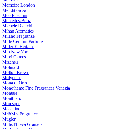
Memoize London
Mendittorosa
Meo Fusciuni
Mercedes-Benz
Michele Bianchi
Mihan Aromatics
Milano Fragranze
Mille Centum Parfums
Miller Et Bertaux
Min New York
Mind Games
Mizensir
Molinard
Molton Brown
Molyneux
Mona di Orio
Monotheme Fine Fragrances Venezia
Montale
Montblanc
Moresque
Moschino
Mr&Mrs Fragrance
Mugler
Mutis Nueva Granada