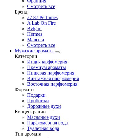
Франция
Смотреть все
Бренд
27 87 Perfumes
A Lab On Fire
Bvlgari
Hermes
Mancera
Смотреть все
Мужские ароматы
Категории
Инди-парфюмерия
Премиум ароматы
Нишевая парфюмерия
Винтажная парфюмерия
Восточная парфюмерия
Форматы
Подарки
Пробники
Дорожные духи
Концентрации
Масляные духи
Парфюмерная вода
Туалетная вода
Тип аромата