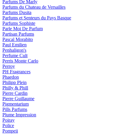
Parfums De Marly
Parfums du Chateau de Versailles
Parfums Dusita
Parfums et Senteurs du Pays Basque
Parfums Sophiste
Parle Moi De Parfum
Partisan Parfums
Pascal Morabito
Paul Emilien
Penhaligon's
Perfume Cult
Perris Monte Carlo
Perroy
PH Fragrances
Phaedon
Philipp Plein
Philly & Phill
Pierre Cardin
Pierre Guillaume
Pigmentarium
Pills Parfums
Plume Impression
Poiray
Police
Pompeii