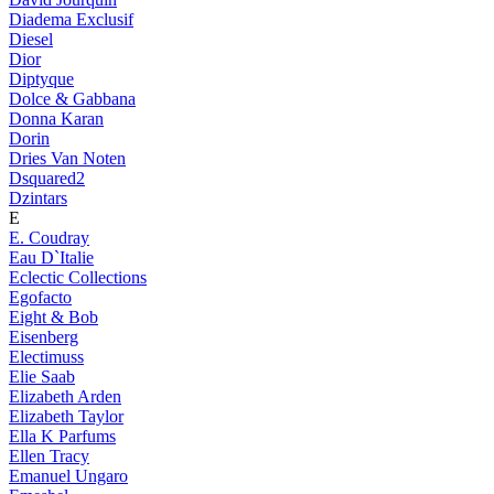
Diadema Exclusif
Diesel
Dior
Diptyque
Dolce & Gabbana
Donna Karan
Dorin
Dries Van Noten
Dsquared2
Dzintars
E
E. Coudray
Eau D`Italie
Eclectic Collections
Egofacto
Eight & Bob
Eisenberg
Electimuss
Elie Saab
Elizabeth Arden
Elizabeth Taylor
Ella K Parfums
Ellen Tracy
Emanuel Ungaro