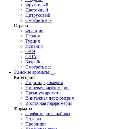
Фруктовый
Цветочный
Цитрусовый
Смотреть все
Страна
Франция
Италия
Турция
Испания
ОАЭ
США
Бахрейн
Смотреть все
Женские ароматы
Категории
Инди-парфюмерия
Нишевая парфюмерия
Премиум ароматы
Винтажная парфюмерия
Восточная парфюмерия
Форматы
Парфюмерные наборы
Подарки
Пробники