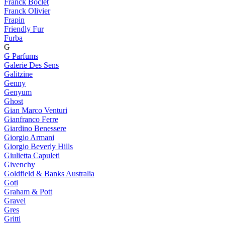
Franck Boclet
Franck Olivier
Frapin
Friendly Fur
Furba
G
G Parfums
Galerie Des Sens
Galitzine
Genny
Genyum
Ghost
Gian Marco Venturi
Gianfranco Ferre
Giardino Benessere
Giorgio Armani
Giorgio Beverly Hills
Giulietta Capuleti
Givenchy
Goldfield & Banks Australia
Goti
Graham & Pott
Gravel
Gres
Gritti