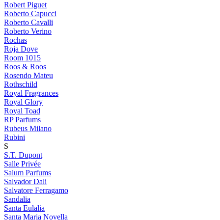
Robert Piguet
Roberto Capucci
Roberto Cavalli
Roberto Verino
Rochas
Roja Dove
Room 1015
Roos & Roos
Rosendo Mateu
Rothschild
Royal Fragrances
Royal Glory
Royal Toad
RP Parfums
Rubeus Milano
Rubini
S
S.T. Dupont
Salle Privée
Salum Parfums
Salvador Dali
Salvatore Ferragamo
Sandalia
Santa Eulalia
Santa Maria Novella