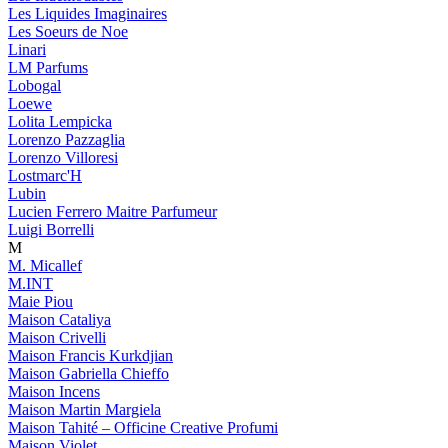
Les Liquides Imaginaires
Les Soeurs de Noe
Linari
LM Parfums
Lobogal
Loewe
Lolita Lempicka
Lorenzo Pazzaglia
Lorenzo Villoresi
Lostmarc'H
Lubin
Lucien Ferrero Maitre Parfumeur
Luigi Borrelli
M
M. Micallef
M.INT
Maie Piou
Maison Cataliya
Maison Crivelli
Maison Francis Kurkdjian
Maison Gabriella Chieffo
Maison Incens
Maison Martin Margiela
Maison Tahité – Officine Creative Profumi
Maison Violet