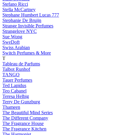
Stefano Ricci
Stella McCartney
Stephane Humbert Lucas 777
Stephanie De Bruijn
Strange Invisible Perfumes
Strangelove NYC
Sue Wong
SweDoft
Swiss Arabian
Switch Perfumes & More
T
Tableau de Parfums
Talbot Runhof
TANGO
Tauer Perfumes
Ted Lapidus
Teo Cabanel
Teresa Helbig
Terry De Gunzburg
Thameen
The Beautiful Mind Series
The Different Company
The Fragrance House
The Fragrance Kitchen
The Harmonist