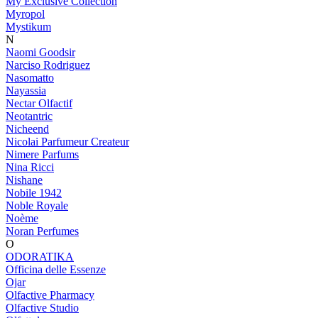
My Exclusive Collection
Myropol
Mystikum
N
Naomi Goodsir
Narciso Rodriguez
Nasomatto
Nayassia
Nectar Olfactif
Neotantric
Nicheend
Nicolai Parfumeur Createur
Nimere Parfums
Nina Ricci
Nishane
Nobile 1942
Noble Royale
Noème
Noran Perfumes
O
ODORATIKA
Officina delle Essenze
Ojar
Olfactive Pharmacy
Olfactive Studio