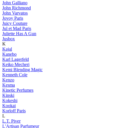
John Galliano
John Richmond
John Varvatos
Jovoy Paris
Juicy Couture
Jul et Mad Paris
Juliette Has A Gun
Jusbox
K
Kajal
Kanebo
Karl Lagerfeld
Keiko Mecheri
Kemi Blending Magic
Kenneth Cole
Kenzo
Kesma
Kinetic Perfumes
Kinski
Kokeshi
Kookai
Korloff Paris
L
L.T. Piver
L'Artisan Parfumeur