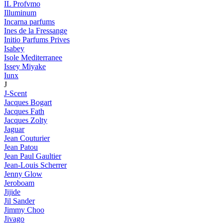
IL Profvmo
Illuminum
Incarna parfums
Ines de la Fressange
Initio Parfums Prives
Isabey
Isole Mediterranee
Issey Miyake
Iunx
J
J-Scent
Jacques Bogart
Jacques Fath
Jacques Zolty
Jaguar
Jean Couturier
Jean Patou
Jean Paul Gaultier
Jean-Louis Scherrer
Jenny Glow
Jeroboam
Jijide
Jil Sander
Jimmy Choo
Jivago