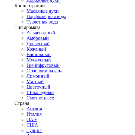
Дорожные духи
Концентрации
Масляные духи
Парфюмерная вода
Туалетная вода
Тип аромата
Альдегидный
Амбровый
Древесный
Кожаный
Ванильный
Мускусный
Грейпфрутовый
С запахом ладана
Лимонный
Мятный
Цветочный
Шоколадный
Смотреть все
Страна
Англия
Италия
ОАЭ
США
Турция