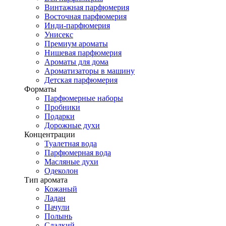
Винтажная парфюмерия
Восточная парфюмерия
Инди-парфюмерия
Унисекс
Премиум ароматы
Нишевая парфюмерия
Ароматы для дома
Ароматизаторы в машину
Детская парфюмерия
Форматы
Парфюмерные наборы
Пробники
Подарки
Дорожные духи
Концентрации
Туалетная вода
Парфюмерная вода
Масляные духи
Одеколон
Тип аромата
Кожаный
Ладан
Пачули
Полынь
Сладкий