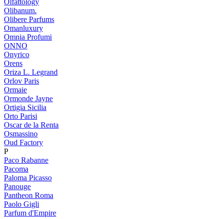
Olfattology
Olibanum.
Olibere Parfums
Omanluxury
Omnia Profumi
ONNO
Onyrico
Orens
Oriza L. Legrand
Orlov Paris
Ormaie
Ormonde Jayne
Ortigia Sicilia
Orto Parisi
Oscar de la Renta
Osmassino
Oud Factory
P
Paco Rabanne
Pacoma
Paloma Picasso
Panouge
Pantheon Roma
Paolo Gigli
Parfum d'Empire