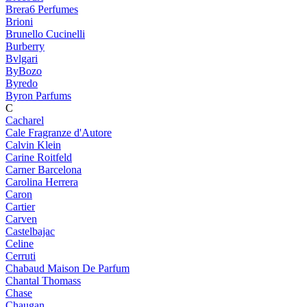
Brera6 Perfumes
Brioni
Brunello Cucinelli
Burberry
Bvlgari
ByBozo
Byredo
Byron Parfums
C
Cacharel
Cale Fragranze d'Autore
Calvin Klein
Carine Roitfeld
Carner Barcelona
Carolina Herrera
Caron
Cartier
Carven
Castelbajac
Celine
Cerruti
Chabaud Maison De Parfum
Chantal Thomass
Chase
Chaugan