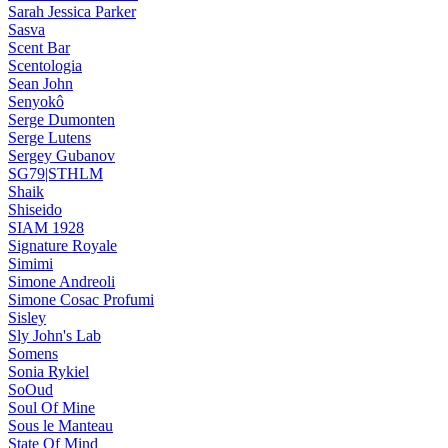
Sarah Jessica Parker
Sasva
Scent Bar
Scentologia
Sean John
Senyokô
Serge Dumonten
Serge Lutens
Sergey Gubanov
SG79|STHLM
Shaik
Shiseido
SIAM 1928
Signature Royale
Simimi
Simone Andreoli
Simone Cosac Profumi
Sisley
Sly John's Lab
Somens
Sonia Rykiel
SoOud
Soul Of Mine
Sous le Manteau
State Of Mind