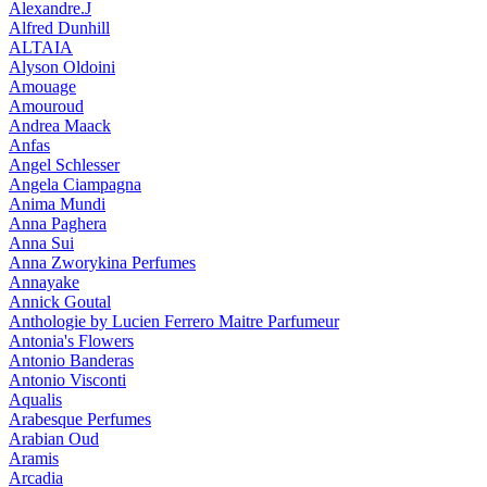
Alexandre.J
Alfred Dunhill
ALTAIA
Alyson Oldoini
Amouage
Amouroud
Andrea Maack
Anfas
Angel Schlesser
Angela Ciampagna
Anima Mundi
Anna Paghera
Anna Sui
Anna Zworykina Perfumes
Annayake
Annick Goutal
Anthologie by Lucien Ferrero Maitre Parfumeur
Antonia's Flowers
Antonio Banderas
Antonio Visconti
Aqualis
Arabesque Perfumes
Arabian Oud
Aramis
Arcadia