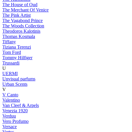
The House of Oud
The Merchant Of Venice
The Pink Artist
The Vagabond Prince
The Woods Collection
Theodoros Kalotinis
Thomas Kosmala
Tiffany
Tiziana Terenzi
Tom Ford
Tommy Hilfiger
Trussardi
U
UERMI
Unvisual parfums
Urban Scents
V
V Canto
Valentino
Van Cleef & Arpels
Venezia 1920
Verduu
Vero Profumo
Versace
Vertus