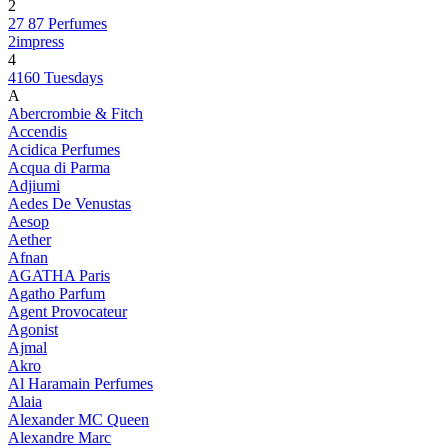
2
27 87 Perfumes
2impress
4
4160 Tuesdays
A
Abercrombie & Fitch
Accendis
Acidica Perfumes
Acqua di Parma
Adjiumi
Aedes De Venustas
Aesop
Aether
Afnan
AGATHA Paris
Agatho Parfum
Agent Provocateur
Agonist
Ajmal
Akro
Al Haramain Perfumes
Alaia
Alexander MC Queen
Alexandre Marc