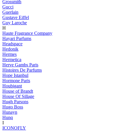
Grossmith
Gucci
Guerlain
Gustave Eiffel
Guy Laroche
H
Haute Fragrance Company
Hayari Parfums
Headspace
Hedonik
Hermes
Hermetica
Herve Gambs Paris
Histoires De Parfums
Hope Istanbul
Hormone Paris
Houbigant
House of Brandt
House Of Sillage
Hugh Parsons
Hugo Boss
Hunayn
Hunq
I
ICONOFLY