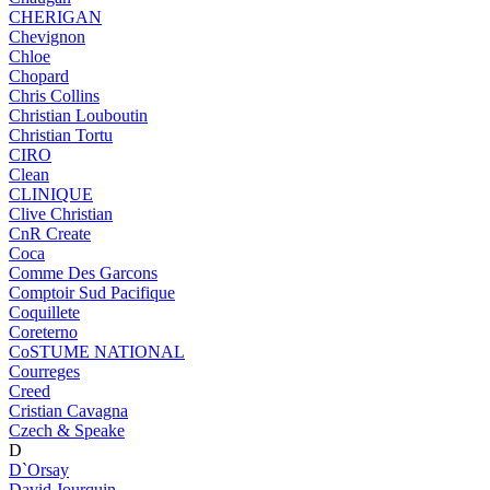
CHERIGAN
Chevignon
Chloe
Chopard
Chris Collins
Christian Louboutin
Christian Tortu
CIRO
Clean
CLINIQUE
Clive Christian
CnR Create
Coca
Comme Des Garcons
Comptoir Sud Pacifique
Coquillete
Coreterno
CoSTUME NATIONAL
Courreges
Creed
Cristian Cavagna
Czech & Speake
D
D`Orsay
David Jourquin