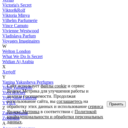
Victoria's Secret
Viktor&Rolf
Viktoria Minya
Vilhelm Parfumerie
Vince Camuto
Vivienne Westwood
Vladislava Parfum
Voyages Imaginaires
W
Welton London
What We Do Is Secret
Widian Aj Arabia
X
Xerjoff
Y
Yanina Yakusheva Perfumes
Сайт использует
файлы cookie
и сервис
Yohji Yamamoto
Яндекс.Метрика для улучшения работы и
Yves Rocher
анализа посещаемости. Продолжая
Yves Saint Laurent
использование сайта, вы
соглашаетесь
на
YVRA
Принять
обработку этих данных и использование
сервиса
Z
Яндекс.Метрика
в соответствии с
Политикой
Zarkoperfume
конфиденциальности и обработки персональных
Zoologist
данных
.
А