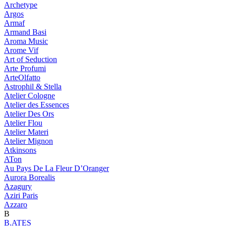
Archetype
Argos
Armaf
Armand Basi
Aroma Music
Arome Vif
Art of Seduction
Arte Profumi
ArteOlfatto
Astrophil & Stella
Atelier Cologne
Atelier des Essences
Atelier Des Ors
Atelier Flou
Atelier Materi
Atelier Mignon
Atkinsons
ATon
Au Pays De La Fleur D’Oranger
Aurora Borealis
Azagury
Aziri Paris
Azzaro
B
B.ATES