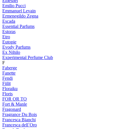
Emeshel
Emilio Pucci
Emmanuel Levain
Ermenegildo Zegna
Escada
Essential Parfums
Estoras
Etro
Eutopie
Evody Parfums
Ex Nihilo
Experimental Perfume Club
F
Faberge
Fanette
Fendi
Fiilit
Floraiku
Floris
FOR OR TO
Fort & Manle
Fragonard
Fragrance Du Bois
Francesca Bianchi
Francesca dell`Oro