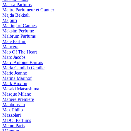
Maissa Parfums
Maitre Parfumeur et Gantier
Majda Bekkali
Majouri
Making of Cannes
Maksim Perfume
Malbrum Parfums
Male Parfum
Mancera
Map Of The Heart
Marc Jacobs
Marc-Antoine Barrois
Maria Candida Gentile
Marie Jeanne
Marina Marinof
Mark Buxton
Masaki Matsushima
Masque Milano
Matiere Premiere
Mauboussin
Max Philip
Mazzolari
MDCI Parfums
Memo Paris
Mémoire