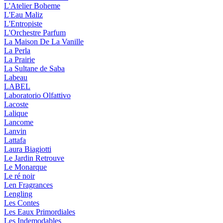
L'Atelier Boheme
L'Eau Maliz
L'Entropiste
L'Orchestre Parfum
La Maison De La Vanille
La Perla
La Prairie
La Sultane de Saba
Labeau
LABEL
Laboratorio Olfattivo
Lacoste
Lalique
Lancome
Lanvin
Lattafa
Laura Biagiotti
Le Jardin Retrouve
Le Monarque
Le ré noir
Len Fragrances
Lengling
Les Contes
Les Eaux Primordiales
Les Indemodables