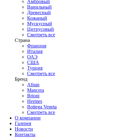
Амбровый
Ванильный
Древесный
Кожаный
Мускусный
Цитрусовый
Смотреть все
Страна
Франция
Италия
ОАЭ
США
Турция
Смотреть все
Бренд
Afnan
Mancera
Brioni
Hermes
Bottega Veneta
Смотреть все
О компании
Галерея
Новости
Контакты