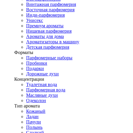
Винтажная парфюмерия
Восточная парфюмерия
Инди-парфюмерия
Унисекс
Премиум ароматы
Нишевая парфюмерия
Ароматы для дома
Ароматизаторы в машину
Детская парфюмерия
Форматы
Парфюмерные наборы
Пробники
Подарки
Дорожные духи
Концентрации
Туалетная вода
Парфюмерная вода
Масляные духи
Одеколон
Тип аромата
Кожаный
Ладан
Пачули
Полынь
Сладкий