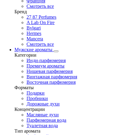
Франция
Смотреть все
Бренд
27 87 Perfumes
A Lab On Fire
Bvlgari
Hermes
Mancera
Смотреть все
Мужские ароматы
Категории
Инди-парфюмерия
Премиум ароматы
Нишевая парфюмерия
Винтажная парфюмерия
Восточная парфюмерия
Форматы
Подарки
Пробники
Дорожные духи
Концентрации
Масляные духи
Парфюмерная вода
Туалетная вода
Тип аромата