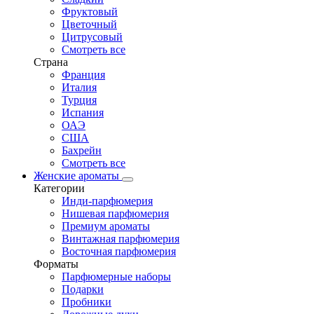
Фруктовый
Цветочный
Цитрусовый
Смотреть все
Страна
Франция
Италия
Турция
Испания
ОАЭ
США
Бахрейн
Смотреть все
Женские ароматы
Категории
Инди-парфюмерия
Нишевая парфюмерия
Премиум ароматы
Винтажная парфюмерия
Восточная парфюмерия
Форматы
Парфюмерные наборы
Подарки
Пробники