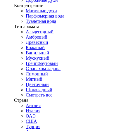
Дорожные духи
Концентрации
Масляные духи
Парфюмерная вода
Туалетная вода
Тип аромата
Альдегидный
Амбровый
Древесный
Кожаный
Ванильный
Мускусный
Грейпфрутовый
С запахом ладана
Лимонный
Мятный
Цветочный
Шоколадный
Смотреть все
Страна
Англия
Италия
ОАЭ
США
Турция