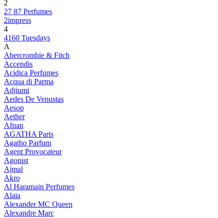
2
27 87 Perfumes
2impress
4
4160 Tuesdays
A
Abercrombie & Fitch
Accendis
Acidica Perfumes
Acqua di Parma
Adjiumi
Aedes De Venustas
Aesop
Aether
Afnan
AGATHA Paris
Agatho Parfum
Agent Provocateur
Agonist
Ajmal
Akro
Al Haramain Perfumes
Alaia
Alexander MC Queen
Alexandre Marc