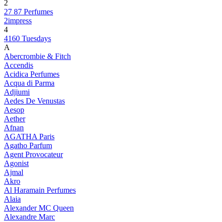
2
27 87 Perfumes
2impress
4
4160 Tuesdays
A
Abercrombie & Fitch
Accendis
Acidica Perfumes
Acqua di Parma
Adjiumi
Aedes De Venustas
Aesop
Aether
Afnan
AGATHA Paris
Agatho Parfum
Agent Provocateur
Agonist
Ajmal
Akro
Al Haramain Perfumes
Alaia
Alexander MC Queen
Alexandre Marc