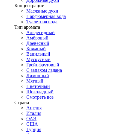
Дорожные духи
Концентрации
Масляные духи
Парфюмерная вода
Туалетная вода
Тип аромата
Альдегидный
Амбровый
Древесный
Кожаный
Ванильный
Мускусный
Грейпфрутовый
С запахом ладана
Лимонный
Мятный
Цветочный
Шоколадный
Смотреть все
Страна
Англия
Италия
ОАЭ
США
Турция