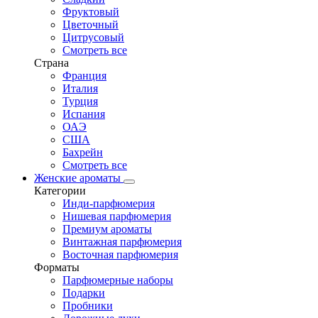
Фруктовый
Цветочный
Цитрусовый
Смотреть все
Страна
Франция
Италия
Турция
Испания
ОАЭ
США
Бахрейн
Смотреть все
Женские ароматы
Категории
Инди-парфюмерия
Нишевая парфюмерия
Премиум ароматы
Винтажная парфюмерия
Восточная парфюмерия
Форматы
Парфюмерные наборы
Подарки
Пробники