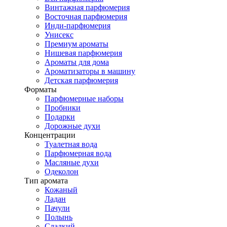
Винтажная парфюмерия
Восточная парфюмерия
Инди-парфюмерия
Унисекс
Премиум ароматы
Нишевая парфюмерия
Ароматы для дома
Ароматизаторы в машину
Детская парфюмерия
Форматы
Парфюмерные наборы
Пробники
Подарки
Дорожные духи
Концентрации
Туалетная вода
Парфюмерная вода
Масляные духи
Одеколон
Тип аромата
Кожаный
Ладан
Пачули
Полынь
Сладкий