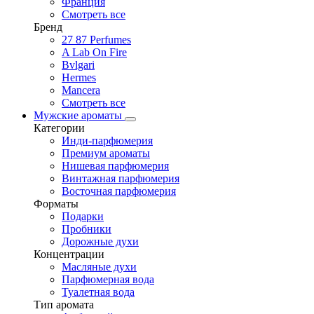
Франция
Смотреть все
Бренд
27 87 Perfumes
A Lab On Fire
Bvlgari
Hermes
Mancera
Смотреть все
Мужские ароматы
Категории
Инди-парфюмерия
Премиум ароматы
Нишевая парфюмерия
Винтажная парфюмерия
Восточная парфюмерия
Форматы
Подарки
Пробники
Дорожные духи
Концентрации
Масляные духи
Парфюмерная вода
Туалетная вода
Тип аромата