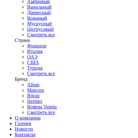
Амбровый
Ванильный
Древесный
Кожаный
Мускусный
Цитрусовый
Смотреть все
Страна
Франция
Италия
ОАЭ
США
Турция
Смотреть все
Бренд
Afnan
Mancera
Brioni
Hermes
Bottega Veneta
Смотреть все
О компании
Галерея
Новости
Контакты