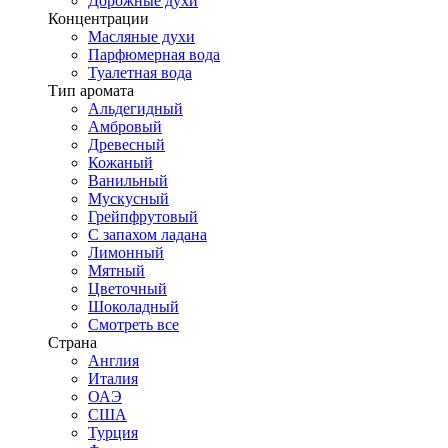
Дорожные духи
Концентрации
Масляные духи
Парфюмерная вода
Туалетная вода
Тип аромата
Альдегидный
Амбровый
Древесный
Кожаный
Ванильный
Мускусный
Грейпфрутовый
С запахом ладана
Лимонный
Мятный
Цветочный
Шоколадный
Смотреть все
Страна
Англия
Италия
ОАЭ
США
Турция