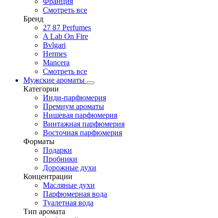
Франция
Смотреть все
Бренд
27 87 Perfumes
A Lab On Fire
Bvlgari
Hermes
Mancera
Смотреть все
Мужские ароматы
Категории
Инди-парфюмерия
Премиум ароматы
Нишевая парфюмерия
Винтажная парфюмерия
Восточная парфюмерия
Форматы
Подарки
Пробники
Дорожные духи
Концентрации
Масляные духи
Парфюмерная вода
Туалетная вода
Тип аромата