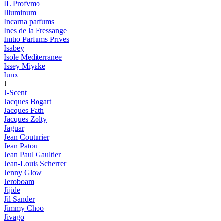
IL Profvmo
Illuminum
Incarna parfums
Ines de la Fressange
Initio Parfums Prives
Isabey
Isole Mediterranee
Issey Miyake
Iunx
J
J-Scent
Jacques Bogart
Jacques Fath
Jacques Zolty
Jaguar
Jean Couturier
Jean Patou
Jean Paul Gaultier
Jean-Louis Scherrer
Jenny Glow
Jeroboam
Jijide
Jil Sander
Jimmy Choo
Jivago