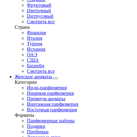
Фруктовый
Цветочный
Цитрусовый
Смотреть все
Страна
Франция
Италия
Турция
Испания
ОАЭ
США
Бахрейн
Смотреть все
Женские ароматы
Категории
Инди-парфюмерия
Нишевая парфюмерия
Премиум ароматы
Винтажная парфюмерия
Восточная парфюмерия
Форматы
Парфюмерные наборы
Подарки
Пробники