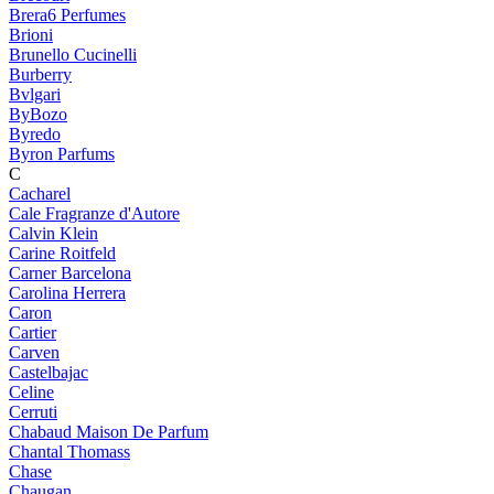
Brera6 Perfumes
Brioni
Brunello Cucinelli
Burberry
Bvlgari
ByBozo
Byredo
Byron Parfums
C
Cacharel
Cale Fragranze d'Autore
Calvin Klein
Carine Roitfeld
Carner Barcelona
Carolina Herrera
Caron
Cartier
Carven
Castelbajac
Celine
Cerruti
Chabaud Maison De Parfum
Chantal Thomass
Chase
Chaugan