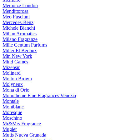
Memoize London
Mendittorosa
Meo Fusciuni
Mercedes-Benz
Michele Bianchi
Mihan Aromatics
Milano Fragranze
Mille Centum Parfums
Miller Et Bertaux
Min New York
Mind Games
Mizensir
Molinard
Molton Brown
Molyneux
Mona di Orio
Monotheme Fine Fragrances Venezia
Montale
Montblanc
Moresque
Moschino
Mr&Mrs Fragrance
Mugler
Mutis Nueva Granada