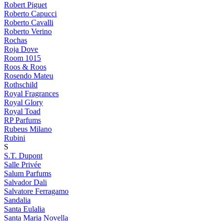
Robert Piguet
Roberto Capucci
Roberto Cavalli
Roberto Verino
Rochas
Roja Dove
Room 1015
Roos & Roos
Rosendo Mateu
Rothschild
Royal Fragrances
Royal Glory
Royal Toad
RP Parfums
Rubeus Milano
Rubini
S
S.T. Dupont
Salle Privée
Salum Parfums
Salvador Dali
Salvatore Ferragamo
Sandalia
Santa Eulalia
Santa Maria Novella