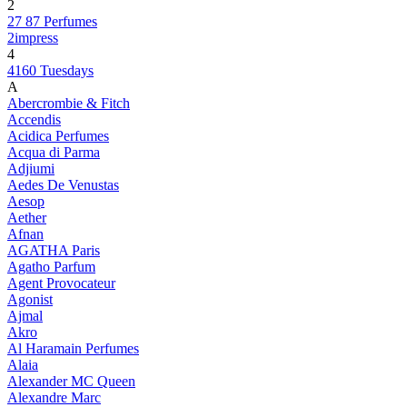
2
27 87 Perfumes
2impress
4
4160 Tuesdays
A
Abercrombie & Fitch
Accendis
Acidica Perfumes
Acqua di Parma
Adjiumi
Aedes De Venustas
Aesop
Aether
Afnan
AGATHA Paris
Agatho Parfum
Agent Provocateur
Agonist
Ajmal
Akro
Al Haramain Perfumes
Alaia
Alexander MC Queen
Alexandre Marc