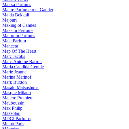
Maissa Parfums
Maitre Parfumeur et Gantier
Majda Bekkali
Majouri
Making of Cannes
Maksim Perfume
Malbrum Parfums
Male Parfum
Mancera
Map Of The Heart
Marc Jacobs
Marc-Antoine Barrois
Maria Candida Gentile
Marie Jeanne
Marina Marinof
Mark Buxton
Masaki Matsushima
Masque Milano
Matiere Premiere
Mauboussin
Max Philip
Mazzolari
MDCI Parfums
Memo Paris
Mémoire