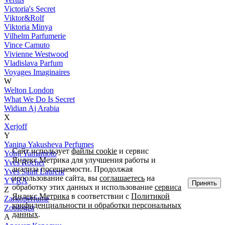
Victoria's Secret
Viktor&Rolf
Viktoria Minya
Vilhelm Parfumerie
Vince Camuto
Vivienne Westwood
Vladislava Parfum
Voyages Imaginaires
W
Welton London
What We Do Is Secret
Widian Aj Arabia
X
Xerjoff
Y
Yanina Yakusheva Perfumes
Сайт использует
файлы cookie
и сервис
Yohji Yamamoto
Яндекс.Метрика для улучшения работы и
Yves Rocher
анализа посещаемости. Продолжая
Yves Saint Laurent
использование сайта, вы
соглашаетесь
на
YVRA
Принять
обработку этих данных и использование
сервиса
Z
Яндекс.Метрика
в соответствии с
Политикой
Zarkoperfume
конфиденциальности и обработки персональных
Zoologist
данных
.
А