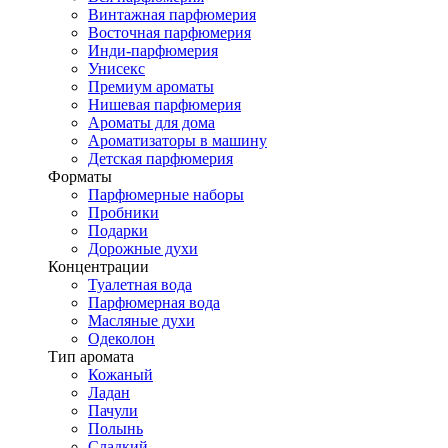
Винтажная парфюмерия
Восточная парфюмерия
Инди-парфюмерия
Унисекс
Премиум ароматы
Нишевая парфюмерия
Ароматы для дома
Ароматизаторы в машину
Детская парфюмерия
Форматы
Парфюмерные наборы
Пробники
Подарки
Дорожные духи
Концентрации
Туалетная вода
Парфюмерная вода
Масляные духи
Одеколон
Тип аромата
Кожаный
Ладан
Пачули
Полынь
Сладкий