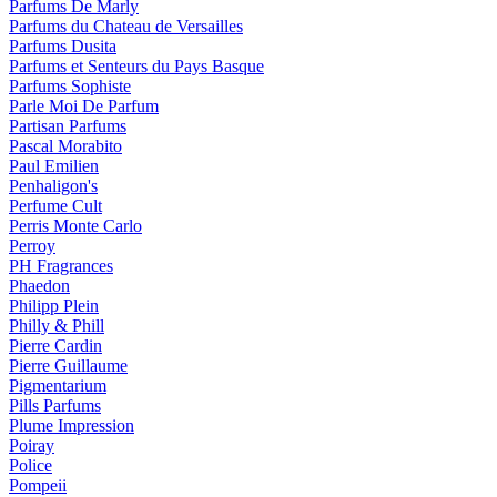
Parfums De Marly
Parfums du Chateau de Versailles
Parfums Dusita
Parfums et Senteurs du Pays Basque
Parfums Sophiste
Parle Moi De Parfum
Partisan Parfums
Pascal Morabito
Paul Emilien
Penhaligon's
Perfume Cult
Perris Monte Carlo
Perroy
PH Fragrances
Phaedon
Philipp Plein
Philly & Phill
Pierre Cardin
Pierre Guillaume
Pigmentarium
Pills Parfums
Plume Impression
Poiray
Police
Pompeii