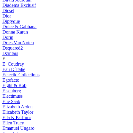
Diadema Exclusif
Diesel
Dior
Diptyque
Dolce & Gabbana
Donna Karan
Dorin
Dries Van Noten
Dsquared2
Dzintars
E
E. Coudray
Eau D`Italie
Eclectic Collections
Egofacto
Eight & Bob
Eisenberg
Electimuss
Elie Saab
Elizabeth Arden
Elizabeth Taylor
Ella K Parfums
Ellen Tracy
Emanuel Ungaro