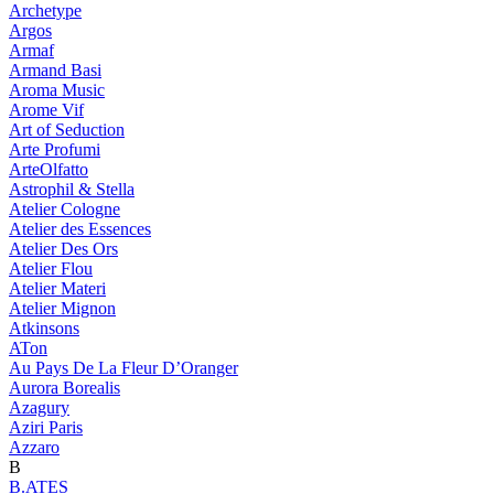
Archetype
Argos
Armaf
Armand Basi
Aroma Music
Arome Vif
Art of Seduction
Arte Profumi
ArteOlfatto
Astrophil & Stella
Atelier Cologne
Atelier des Essences
Atelier Des Ors
Atelier Flou
Atelier Materi
Atelier Mignon
Atkinsons
ATon
Au Pays De La Fleur D’Oranger
Aurora Borealis
Azagury
Aziri Paris
Azzaro
B
B.ATES