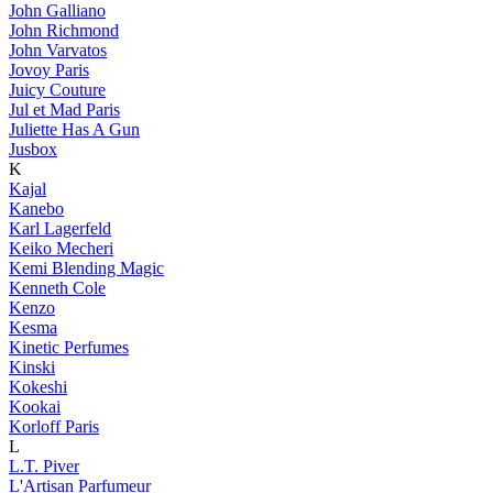
John Galliano
John Richmond
John Varvatos
Jovoy Paris
Juicy Couture
Jul et Mad Paris
Juliette Has A Gun
Jusbox
K
Kajal
Kanebo
Karl Lagerfeld
Keiko Mecheri
Kemi Blending Magic
Kenneth Cole
Kenzo
Kesma
Kinetic Perfumes
Kinski
Kokeshi
Kookai
Korloff Paris
L
L.T. Piver
L'Artisan Parfumeur