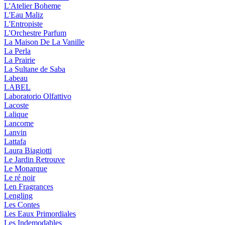
L'Atelier Boheme
L'Eau Maliz
L'Entropiste
L'Orchestre Parfum
La Maison De La Vanille
La Perla
La Prairie
La Sultane de Saba
Labeau
LABEL
Laboratorio Olfattivo
Lacoste
Lalique
Lancome
Lanvin
Lattafa
Laura Biagiotti
Le Jardin Retrouve
Le Monarque
Le ré noir
Len Fragrances
Lengling
Les Contes
Les Eaux Primordiales
Les Indemodables