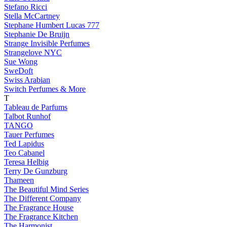
Stefano Ricci
Stella McCartney
Stephane Humbert Lucas 777
Stephanie De Bruijn
Strange Invisible Perfumes
Strangelove NYC
Sue Wong
SweDoft
Swiss Arabian
Switch Perfumes & More
T
Tableau de Parfums
Talbot Runhof
TANGO
Tauer Perfumes
Ted Lapidus
Teo Cabanel
Teresa Helbig
Terry De Gunzburg
Thameen
The Beautiful Mind Series
The Different Company
The Fragrance House
The Fragrance Kitchen
The Harmonist