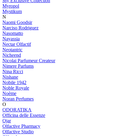
My Exclusive Collection
Myropol
Mystikum
N
Naomi Goodsir
Narciso Rodriguez
Nasomatto
Nayassia
Nectar Olfactif
Neotantric
Nicheend
Nicolai Parfumeur Createur
Nimere Parfums
Nina Ricci
Nishane
Nobile 1942
Noble Royale
Noème
Noran Perfumes
O
ODORATIKA
Officina delle Essenze
Ojar
Olfactive Pharmacy
Olfactive Studio