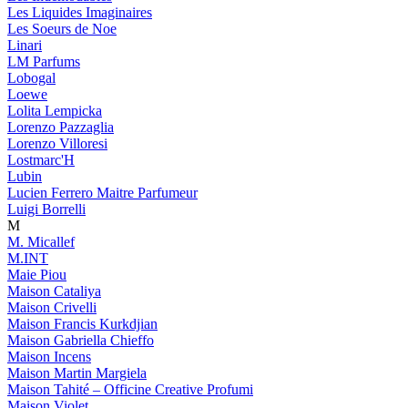
Les Liquides Imaginaires
Les Soeurs de Noe
Linari
LM Parfums
Lobogal
Loewe
Lolita Lempicka
Lorenzo Pazzaglia
Lorenzo Villoresi
Lostmarc'H
Lubin
Lucien Ferrero Maitre Parfumeur
Luigi Borrelli
M
M. Micallef
M.INT
Maie Piou
Maison Cataliya
Maison Crivelli
Maison Francis Kurkdjian
Maison Gabriella Chieffo
Maison Incens
Maison Martin Margiela
Maison Tahité – Officine Creative Profumi
Maison Violet