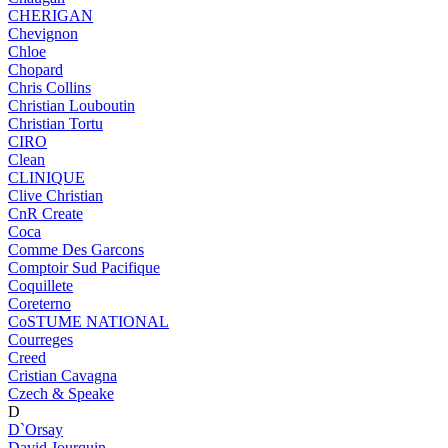
CHERIGAN
Chevignon
Chloe
Chopard
Chris Collins
Christian Louboutin
Christian Tortu
CIRO
Clean
CLINIQUE
Clive Christian
CnR Create
Coca
Comme Des Garcons
Comptoir Sud Pacifique
Coquillete
Coreterno
CoSTUME NATIONAL
Courreges
Creed
Cristian Cavagna
Czech & Speake
D
D`Orsay
David Jourquin