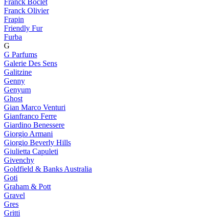
Franck Boclet
Franck Olivier
Frapin
Friendly Fur
Furba
G
G Parfums
Galerie Des Sens
Galitzine
Genny
Genyum
Ghost
Gian Marco Venturi
Gianfranco Ferre
Giardino Benessere
Giorgio Armani
Giorgio Beverly Hills
Giulietta Capuleti
Givenchy
Goldfield & Banks Australia
Goti
Graham & Pott
Gravel
Gres
Gritti