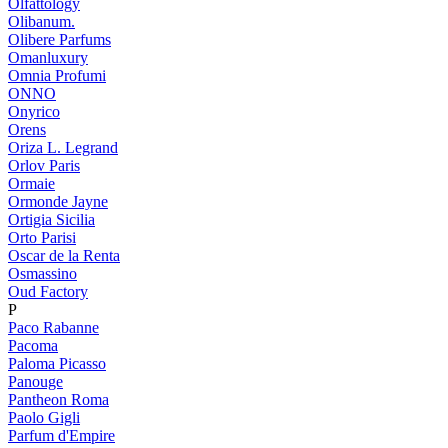
Olfattology
Olibanum.
Olibere Parfums
Omanluxury
Omnia Profumi
ONNO
Onyrico
Orens
Oriza L. Legrand
Orlov Paris
Ormaie
Ormonde Jayne
Ortigia Sicilia
Orto Parisi
Oscar de la Renta
Osmassino
Oud Factory
P
Paco Rabanne
Pacoma
Paloma Picasso
Panouge
Pantheon Roma
Paolo Gigli
Parfum d'Empire