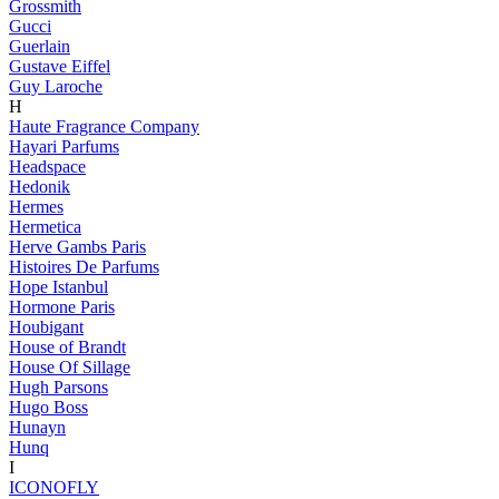
Grossmith
Gucci
Guerlain
Gustave Eiffel
Guy Laroche
H
Haute Fragrance Company
Hayari Parfums
Headspace
Hedonik
Hermes
Hermetica
Herve Gambs Paris
Histoires De Parfums
Hope Istanbul
Hormone Paris
Houbigant
House of Brandt
House Of Sillage
Hugh Parsons
Hugo Boss
Hunayn
Hunq
I
ICONOFLY