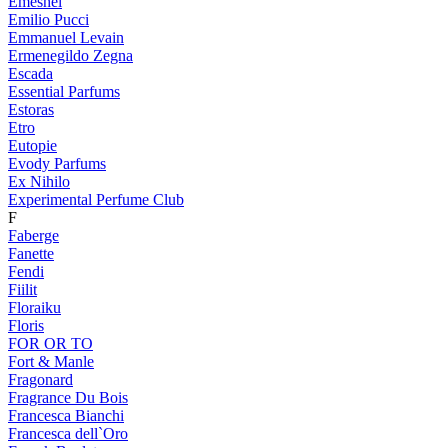
Emeshel
Emilio Pucci
Emmanuel Levain
Ermenegildo Zegna
Escada
Essential Parfums
Estoras
Etro
Eutopie
Evody Parfums
Ex Nihilo
Experimental Perfume Club
F
Faberge
Fanette
Fendi
Fiilit
Floraiku
Floris
FOR OR TO
Fort & Manle
Fragonard
Fragrance Du Bois
Francesca Bianchi
Francesca dell`Oro