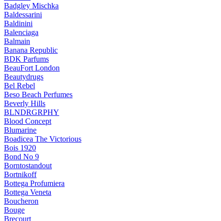
Badgley Mischka
Baldessarini
Baldinini
Balenciaga
Balmain
Banana Republic
BDK Parfums
BeauFort London
Beautydrugs
Bel Rebel
Beso Beach Perfumes
Beverly Hills
BLNDRGRPHY
Blood Concept
Blumarine
Boadicea The Victorious
Bois 1920
Bond No 9
Borntostandout
Bortnikoff
Bottega Profumiera
Bottega Veneta
Boucheron
Bouge
Brecourt