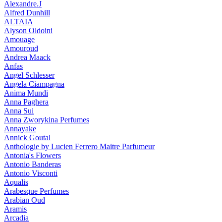
Alexandre.J
Alfred Dunhill
ALTAIA
Alyson Oldoini
Amouage
Amouroud
Andrea Maack
Anfas
Angel Schlesser
Angela Ciampagna
Anima Mundi
Anna Paghera
Anna Sui
Anna Zworykina Perfumes
Annayake
Annick Goutal
Anthologie by Lucien Ferrero Maitre Parfumeur
Antonia's Flowers
Antonio Banderas
Antonio Visconti
Aqualis
Arabesque Perfumes
Arabian Oud
Aramis
Arcadia