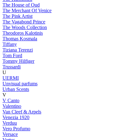
The House of Oud
The Merchant Of Venice
The Pink Artist
The Vagabond Prince
The Woods Collection
Theodoros Kalotinis
Thomas Kosmala
Tiffany
Tiziana Terenzi
Tom Ford
Tommy Hilfiger
Trussardi
U
UERMI
Unvisual parfums
Urban Scents
V
V Canto
Valentino
Van Cleef & Arpels
Venezia 1920
Verduu
Vero Profumo
Versace
Vertus