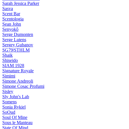
Sarah Jessica Parker
Sasva
Scent Bar
Scentologia
Sean John
Senyokô
Serge Dumonten
Serge Lutens
Sergey Gubanov
SG79|STHLM
Shaik
Shiseido
SIAM 1928
Signature Royale
Simimi
Simone Andreoli
Simone Cosac Profumi
Sisley
Sly John's Lab
Somens
Sonia Rykiel
SoOud
Soul Of Mine
Sous le Manteau
State Of Mind