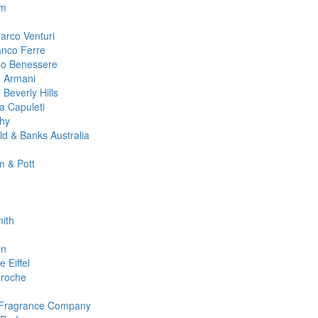
m
arco Venturi
anco Ferre
no Benessere
o Armani
 Beverly Hills
ta Capuleti
hy
ld & Banks Australia
 & Pott
ith
in
 Eiffel
roche
 Fragrance Company