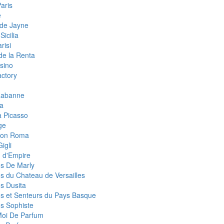
aris
e
de Jayne
Sicilia
risi
de la Renta
sino
ctory
Rabanne
a
 Picasso
ge
eon Roma
igli
 d'Empire
s De Marly
s du Chateau de Versailles
s Dusita
s et Senteurs du Pays Basque
s Sophiste
Moi De Parfum