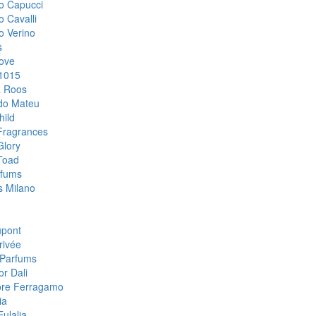
o Capucci
o Cavalli
o Verino
s
ove
1015
& Roos
do Mateu
hild
Fragrances
Glory
Toad
rfums
 Milano
upont
rivée
Parfums
or Dali
ore Ferragamo
ia
ulalia