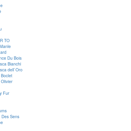
ge
e
u
R TO
 Manle
ard
nce Du Bois
sca Bianchi
sca dell`Oro
 Boclet
Olivier
y Fur
fums
e Des Sens
ne