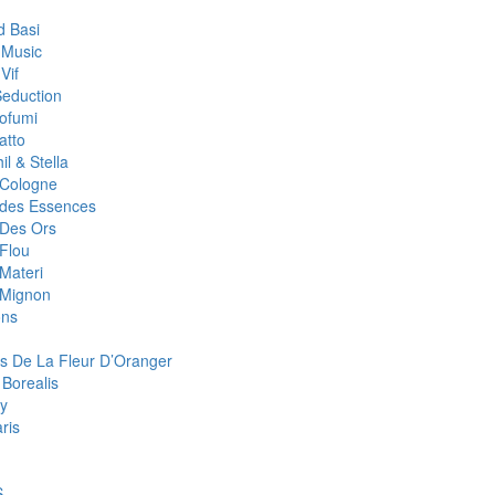
 Basi
 Music
Vif
Seduction
rofumi
atto
il & Stella
r Cologne
r des Essences
 Des Ors
 Flou
 Materi
r Mignon
ons
s De La Fleur D’Oranger
 Borealis
y
aris
S