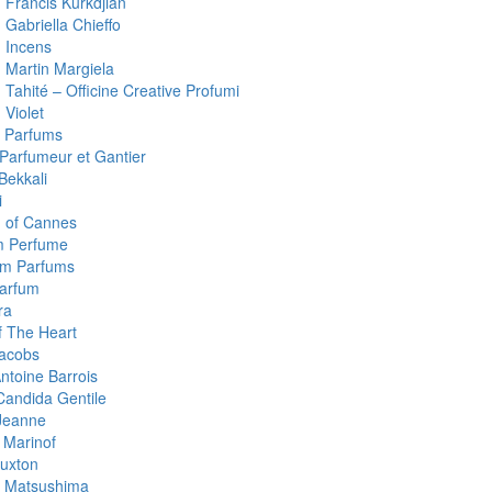
 Francis Kurkdjian
 Gabriella Chieffo
 Incens
 Martin Margiela
Tahité – Officine Creative Profumi
 Violet
 Parfums
 Parfumeur et Gantier
Bekkali
i
 of Cannes
m Perfume
um Parfums
arfum
ra
 The Heart
acobs
ntoine Barrois
Candida Gentile
Jeanne
 Marinof
uxton
 Matsushima