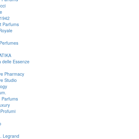
cci
e
 1942
rt Parfums
Royale
e
Perfumes
TIKA
a delle Essenze
ive Pharmacy
ve Studio
logy
um.
e Parfums
uxury
Profumi
o
L. Legrand