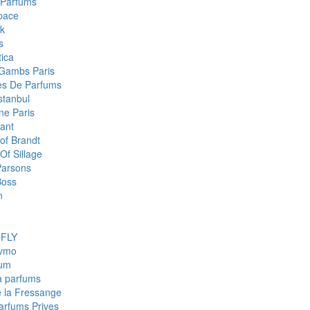
 Parfums
pace
k
s
ica
Gambs Paris
res De Parfums
stanbul
e Paris
ant
of Brandt
Of Sillage
arsons
Boss
n
FLY
fvmo
num
a parfums
e la Fressange
Parfums Prives