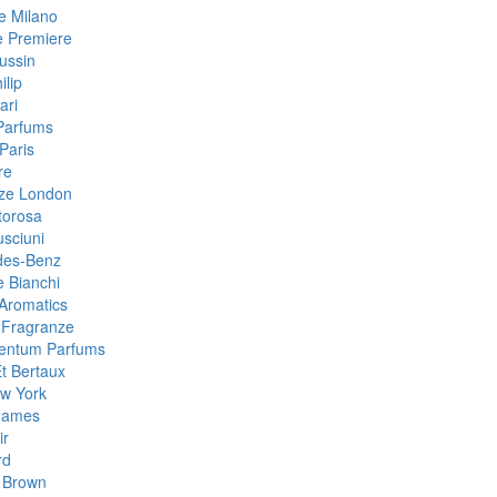
 Milano
e Premiere
ussin
ilip
ari
Parfums
Paris
re
ze London
torosa
sciuni
des-Benz
e Bianchi
Aromatics
 Fragranze
Centum Parfums
Et Bertaux
w York
Games
ir
rd
 Brown