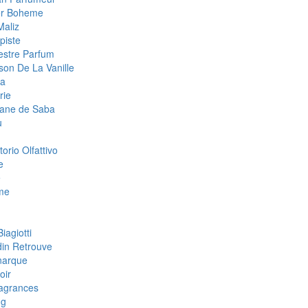
ier Boheme
Maliz
piste
estre Parfum
son De La Vanille
la
rie
tane de Saba
u
orio Olfattivo
e
e
me
iagiotti
din Retrouve
narque
oir
agrances
ng