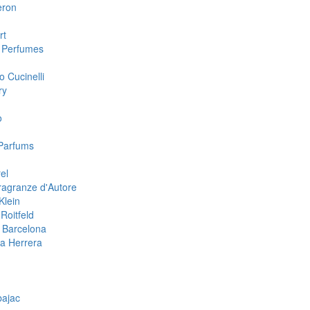
eron
rt
 Perfumes
o Cucinelli
ry
o
Parfums
el
ragranze d'Autore
Klein
Roitfeld
 Barcelona
na Herrera
n
bajac