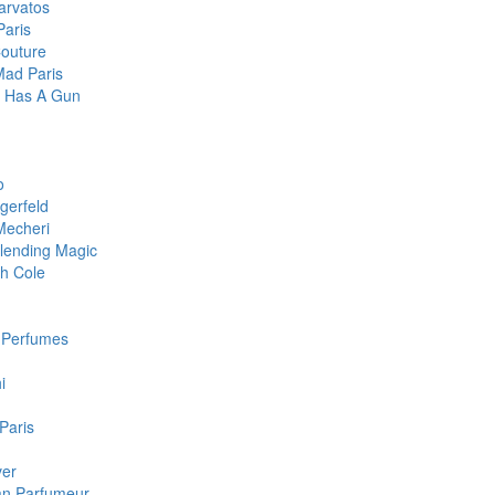
arvatos
Paris
Couture
Mad Paris
te Has A Gun
o
gerfeld
Mecheri
lending Magic
h Cole
c Perfumes
i
 Paris
ver
san Parfumeur