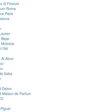
o di Firenze
mum Roma
ce Paris
stance
n
Lauren
 Bejar
Molvizar
 1795
 Al Atoor
ion
en
de Saba
n
d Debor
d Maison de Parfum
TO
 Piguet