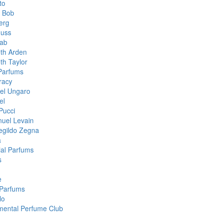
to
& Bob
erg
muss
aab
eth Arden
th Taylor
 Parfums
racy
el Ungaro
el
Pucci
uel Levain
gildo Zegna
a
ial Parfums
s
e
Parfums
lo
mental Perfume Club