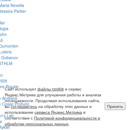
Maria Novella
Jessica Parker
Bar
logia
John
kô
 Dumonten
Lutens
y Gubanov
STHLM
do
1928
ure Royale
Сайт использует
файлы cookie
и сервис
Яндекс.Метрика для улучшения работы и анализа
 Andreoli
посещаемости. Продолжая использование сайта,
 Cosac Profumi
вы
соглашаетесь
на обработку этих данных и
Принять
использование
сервиса Яндекс.Метрика
в
hn's Lab
соответствии с
Политикой конфиденциальности и
s
обработки персональных данных
.
Rykiel