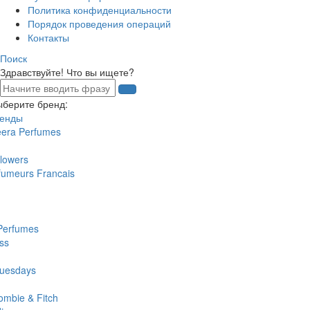
Политика конфиденциальности
Порядок проведения операций
Контакты
Поиск
Здравствуйте! Что вы ищете?
ыберите бренд:
ренды
eera Perfumes
lowers
fumeurs Francais
Perfumes
ss
uesdays
ombie & Fitch