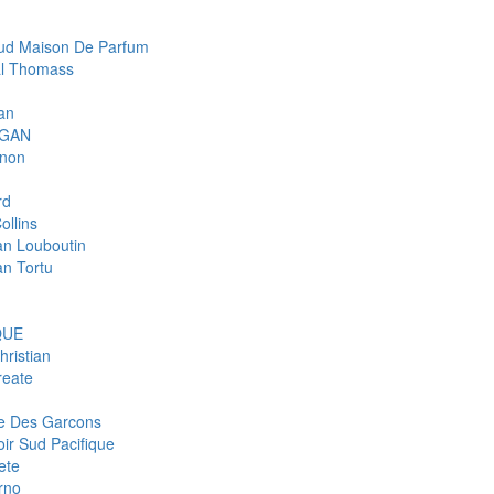
d Maison De Parfum
l Thomass
an
IGAN
gnon
rd
ollins
ian Louboutin
an Tortu
QUE
hristian
eate
 Des Garcons
ir Sud Pacifique
ete
rno