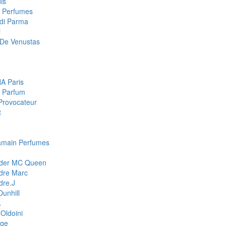
is
a Perfumes
di Parma
i
De Venustas
A Paris
 Parfum
Provocateur
t
amain Perfumes
nder MC Queen
dre Marc
dre.J
Dunhill
A
Oldoini
ge