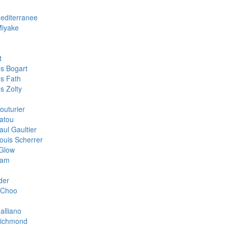
Mediterranee
Miyake
t
s Bogart
s Fath
s Zolty
outurier
atou
aul Gaultier
ouis Scherrer
Glow
oam
der
 Choo
alliano
Richmond