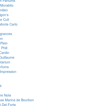
an Parfums
 Morabito
milien
igon's
e Cult
 Monte Carlo
grances
on
 Plein
 Phill
 Cardin
 Guillaume
tarium
arfums
Impression
i
re Note
sse Marina de Bourbon
i Del Forte