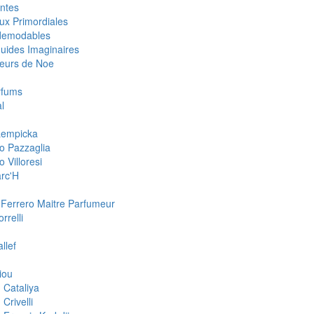
ntes
ux Primordiales
demodables
quides Imaginaires
eurs de Noe
rfums
l
 Lempicka
o Pazzaglia
 Villoresi
rc'H
 Ferrero Maitre Parfumeur
rrelli
llef
iou
 Cataliya
Crivelli