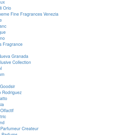
eux
i Orio
eme Fine Fragrances Venezia
e
anc
que
ino
 Fragrance
Nueva Granada
lusive Collection
l
um
Goodsir
o Rodriguez
atto
ia
Olfactif
tric
nd
i Parfumeur Createur
 Parfums