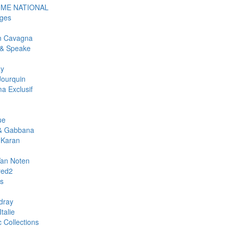
ME NATIONAL
ges
an Cavagna
& Speake
ay
Jourquin
a Exclusif
ue
& Gabbana
 Karan
Van Noten
red2
rs
dray
talie
c Collections