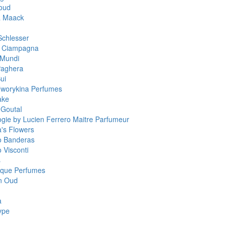
oud
a Maack
Schlesser
a Ciampagna
 Mundi
Paghera
ui
worykina Perfumes
ake
 Goutal
ogie by Lucien Ferrero Maitre Parfumeur
a's Flowers
o Banderas
 Visconti
s
que Perfumes
n Oud
a
ype