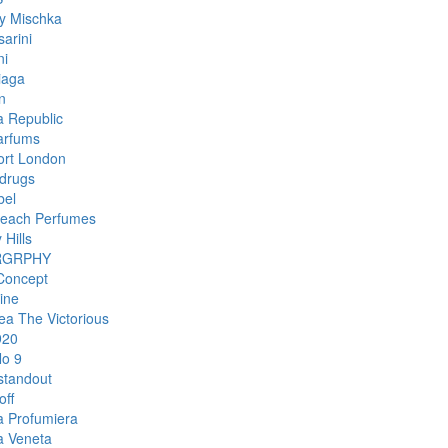
y Mischka
arini
ni
iaga
n
 Republic
arfums
rt London
drugs
bel
each Perfumes
 Hills
RGRPHY
Concept
ine
ea The Victorious
920
o 9
standout
off
a Profumiera
a Veneta