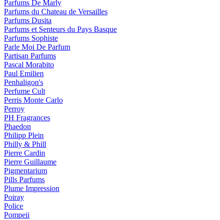
Parfums De Marly
Parfums du Chateau de Versailles
Parfums Dusita
Parfums et Senteurs du Pays Basque
Parfums Sophiste
Parle Moi De Parfum
Partisan Parfums
Pascal Morabito
Paul Emilien
Penhaligon's
Perfume Cult
Perris Monte Carlo
Perroy
PH Fragrances
Phaedon
Philipp Plein
Philly & Phill
Pierre Cardin
Pierre Guillaume
Pigmentarium
Pills Parfums
Plume Impression
Poiray
Police
Pompeii