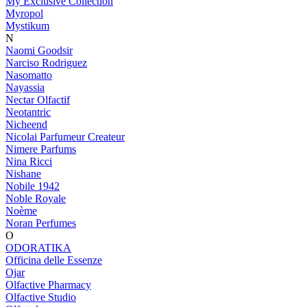
My Exclusive Collection
Myropol
Mystikum
N
Naomi Goodsir
Narciso Rodriguez
Nasomatto
Nayassia
Nectar Olfactif
Neotantric
Nicheend
Nicolai Parfumeur Createur
Nimere Parfums
Nina Ricci
Nishane
Nobile 1942
Noble Royale
Noème
Noran Perfumes
O
ODORATIKA
Officina delle Essenze
Ojar
Olfactive Pharmacy
Olfactive Studio