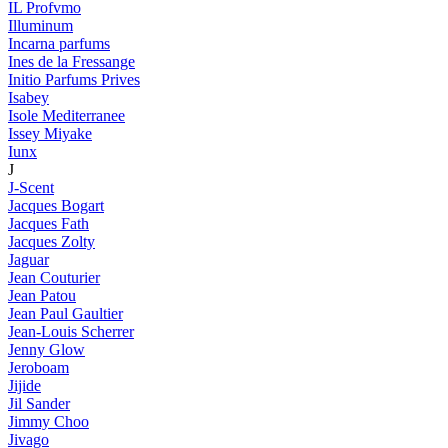
IL Profvmo
Illuminum
Incarna parfums
Ines de la Fressange
Initio Parfums Prives
Isabey
Isole Mediterranee
Issey Miyake
Iunx
J
J-Scent
Jacques Bogart
Jacques Fath
Jacques Zolty
Jaguar
Jean Couturier
Jean Patou
Jean Paul Gaultier
Jean-Louis Scherrer
Jenny Glow
Jeroboam
Jijide
Jil Sander
Jimmy Choo
Jivago