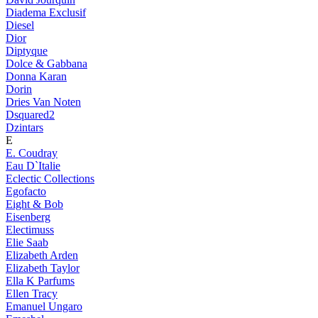
Diadema Exclusif
Diesel
Dior
Diptyque
Dolce & Gabbana
Donna Karan
Dorin
Dries Van Noten
Dsquared2
Dzintars
E
E. Coudray
Eau D`Italie
Eclectic Collections
Egofacto
Eight & Bob
Eisenberg
Electimuss
Elie Saab
Elizabeth Arden
Elizabeth Taylor
Ella K Parfums
Ellen Tracy
Emanuel Ungaro