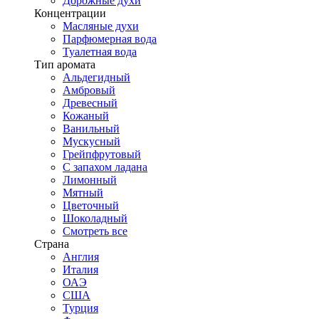
Дорожные духи
Концентрации
Масляные духи
Парфюмерная вода
Туалетная вода
Тип аромата
Альдегидный
Амбровый
Древесный
Кожаный
Ванильный
Мускусный
Грейпфрутовый
С запахом ладана
Лимонный
Мятный
Цветочный
Шоколадный
Смотреть все
Страна
Англия
Италия
ОАЭ
США
Турция