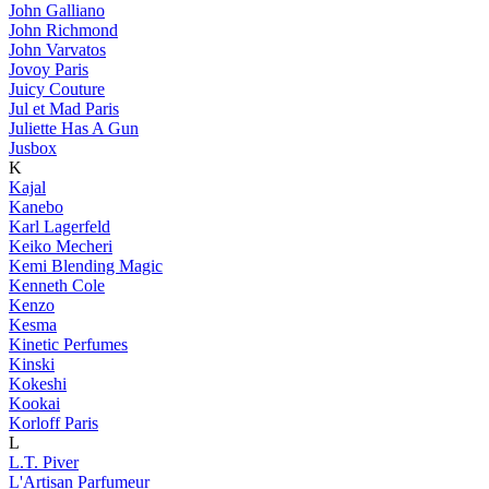
John Galliano
John Richmond
John Varvatos
Jovoy Paris
Juicy Couture
Jul et Mad Paris
Juliette Has A Gun
Jusbox
K
Kajal
Kanebo
Karl Lagerfeld
Keiko Mecheri
Kemi Blending Magic
Kenneth Cole
Kenzo
Kesma
Kinetic Perfumes
Kinski
Kokeshi
Kookai
Korloff Paris
L
L.T. Piver
L'Artisan Parfumeur