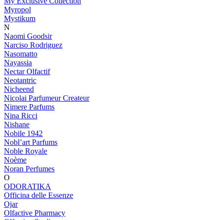
My Exclusive Collection
Myropol
Mystikum
N
Naomi Goodsir
Narciso Rodriguez
Nasomatto
Nayassia
Nectar Olfactif
Neotantric
Nicheend
Nicolai Parfumeur Createur
Nimere Parfums
Nina Ricci
Nishane
Nobile 1942
Nobl’art Parfums
Noble Royale
Noème
Noran Perfumes
O
ODORATIKA
Officina delle Essenze
Ojar
Olfactive Pharmacy