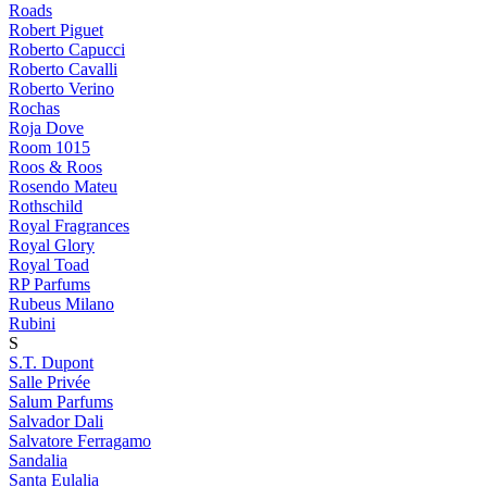
Roads
Robert Piguet
Roberto Capucci
Roberto Cavalli
Roberto Verino
Rochas
Roja Dove
Room 1015
Roos & Roos
Rosendo Mateu
Rothschild
Royal Fragrances
Royal Glory
Royal Toad
RP Parfums
Rubeus Milano
Rubini
S
S.T. Dupont
Salle Privée
Salum Parfums
Salvador Dali
Salvatore Ferragamo
Sandalia
Santa Eulalia