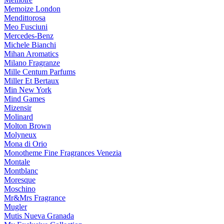
Memoize London
Mendittorosa
Meo Fusciuni
Mercedes-Benz
Michele Bianchi
Mihan Aromatics
Milano Fragranze
Mille Centum Parfums
Miller Et Bertaux
Min New York
Mind Games
Mizensir
Molinard
Molton Brown
Molyneux
Mona di Orio
Monotheme Fine Fragrances Venezia
Montale
Montblanc
Moresque
Moschino
Mr&Mrs Fragrance
Mugler
Mutis Nueva Granada