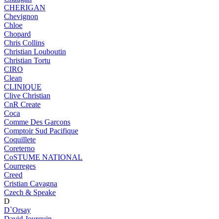
CHERIGAN
Chevignon
Chloe
Chopard
Chris Collins
Christian Louboutin
Christian Tortu
CIRO
Clean
CLINIQUE
Clive Christian
CnR Create
Coca
Comme Des Garcons
Comptoir Sud Pacifique
Coquillete
Coreterno
CoSTUME NATIONAL
Courreges
Creed
Cristian Cavagna
Czech & Speake
D
D`Orsay
David Jourquin