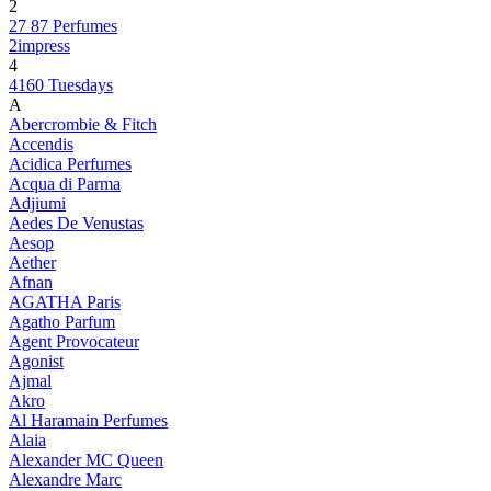
2
27 87 Perfumes
2impress
4
4160 Tuesdays
A
Abercrombie & Fitch
Accendis
Acidica Perfumes
Acqua di Parma
Adjiumi
Aedes De Venustas
Aesop
Aether
Afnan
AGATHA Paris
Agatho Parfum
Agent Provocateur
Agonist
Ajmal
Akro
Al Haramain Perfumes
Alaia
Alexander MC Queen
Alexandre Marc