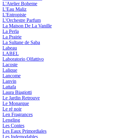
L'Atelier Boheme
L'Eau Maliz
L'Entropiste
L'Orchestre Parfum
La Maison De La Vanille
La Perla
La Prairie
La Sultane de Saba
Labeau
LABEL
Laboratorio Olfattivo
Lacoste
Lalique
Lancome
Lanvin
Lattafa
Laura Biagiotti
Le Jardin Retrouve
Le Monarque
Le ré noir
Len Fragrances
Lengling
Les Contes
Les Eaux Primordiales
Les Indemodables