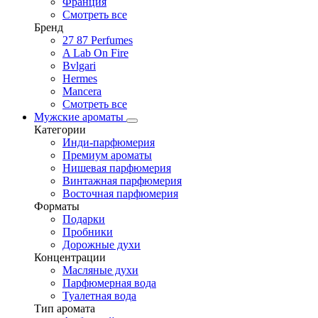
Франция
Смотреть все
Бренд
27 87 Perfumes
A Lab On Fire
Bvlgari
Hermes
Mancera
Смотреть все
Мужские ароматы
Категории
Инди-парфюмерия
Премиум ароматы
Нишевая парфюмерия
Винтажная парфюмерия
Восточная парфюмерия
Форматы
Подарки
Пробники
Дорожные духи
Концентрации
Масляные духи
Парфюмерная вода
Туалетная вода
Тип аромата