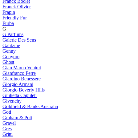
Franck Boclet
Franck Olivier
Frapin
Friendly Fur
Furba
G
G Parfums
Galerie Des Sens
Galitzine
Genny
Genyum
Ghost
Gian Marco Venturi
Gianfranco Ferre
Giardino Benessere
Giorgio Armani
Giorgio Beverly Hills
Giulietta Capuleti
Givenchy
Goldfield & Banks Australia
Goti
Graham & Pott
Gravel
Gres
Gritti