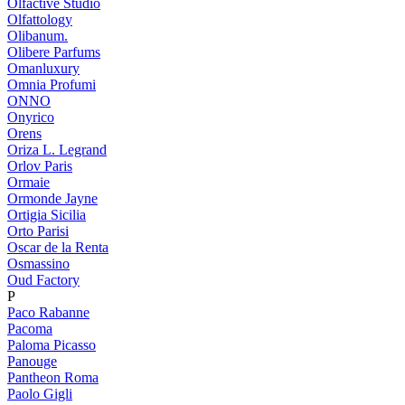
Olfactive Studio
Olfattology
Olibanum.
Olibere Parfums
Omanluxury
Omnia Profumi
ONNO
Onyrico
Orens
Oriza L. Legrand
Orlov Paris
Ormaie
Ormonde Jayne
Ortigia Sicilia
Orto Parisi
Oscar de la Renta
Osmassino
Oud Factory
P
Paco Rabanne
Pacoma
Paloma Picasso
Panouge
Pantheon Roma
Paolo Gigli