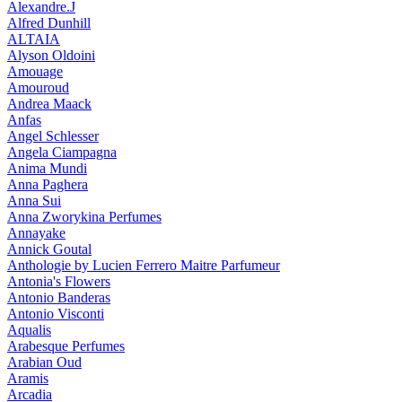
Alexandre.J
Alfred Dunhill
ALTAIA
Alyson Oldoini
Amouage
Amouroud
Andrea Maack
Anfas
Angel Schlesser
Angela Ciampagna
Anima Mundi
Anna Paghera
Anna Sui
Anna Zworykina Perfumes
Annayake
Annick Goutal
Anthologie by Lucien Ferrero Maitre Parfumeur
Antonia's Flowers
Antonio Banderas
Antonio Visconti
Aqualis
Arabesque Perfumes
Arabian Oud
Aramis
Arcadia