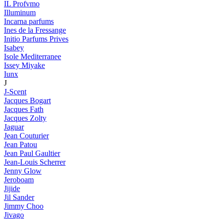
IL Profvmo
Illuminum
Incarna parfums
Ines de la Fressange
Initio Parfums Prives
Isabey
Isole Mediterranee
Issey Miyake
Iunx
J
J-Scent
Jacques Bogart
Jacques Fath
Jacques Zolty
Jaguar
Jean Couturier
Jean Patou
Jean Paul Gaultier
Jean-Louis Scherrer
Jenny Glow
Jeroboam
Jijide
Jil Sander
Jimmy Choo
Jivago