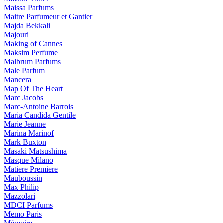
Maissa Parfums
Maitre Parfumeur et Gantier
Majda Bekkali
Majouri
Making of Cannes
Maksim Perfume
Malbrum Parfums
Male Parfum
Mancera
Map Of The Heart
Marc Jacobs
Marc-Antoine Barrois
Maria Candida Gentile
Marie Jeanne
Marina Marinof
Mark Buxton
Masaki Matsushima
Masque Milano
Matiere Premiere
Mauboussin
Max Philip
Mazzolari
MDCI Parfums
Memo Paris
Mémoire