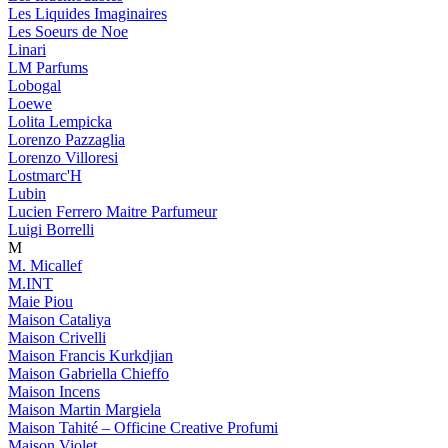
Les Liquides Imaginaires
Les Soeurs de Noe
Linari
LM Parfums
Lobogal
Loewe
Lolita Lempicka
Lorenzo Pazzaglia
Lorenzo Villoresi
Lostmarc'H
Lubin
Lucien Ferrero Maitre Parfumeur
Luigi Borrelli
M
M. Micallef
M.INT
Maie Piou
Maison Cataliya
Maison Crivelli
Maison Francis Kurkdjian
Maison Gabriella Chieffo
Maison Incens
Maison Martin Margiela
Maison Tahité – Officine Creative Profumi
Maison Violet