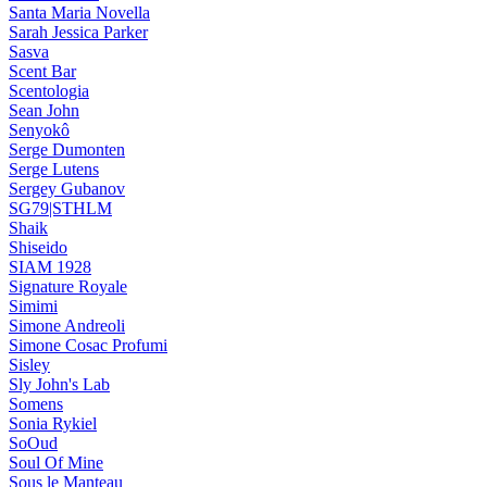
Santa Maria Novella
Sarah Jessica Parker
Sasva
Scent Bar
Scentologia
Sean John
Senyokô
Serge Dumonten
Serge Lutens
Sergey Gubanov
SG79|STHLM
Shaik
Shiseido
SIAM 1928
Signature Royale
Simimi
Simone Andreoli
Simone Cosac Profumi
Sisley
Sly John's Lab
Somens
Sonia Rykiel
SoOud
Soul Of Mine
Sous le Manteau