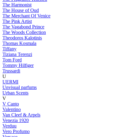
The Harmonist
The House of Oud
The Merchant Of Venice
The Pink Artist
The Vagabond Prince
The Woods Collection
Theodoros Kalotinis
Thomas Kosmala
Tiffany
Tiziana Terenzi
Tom Ford
Tommy Hilfiger
Trussardi
U
UERMI
Unvisual parfums
Urban Scents
V
V Canto
Valentino
Van Cleef & Arpels
Venezia 1920
Verduu
Vero Profumo
Versace