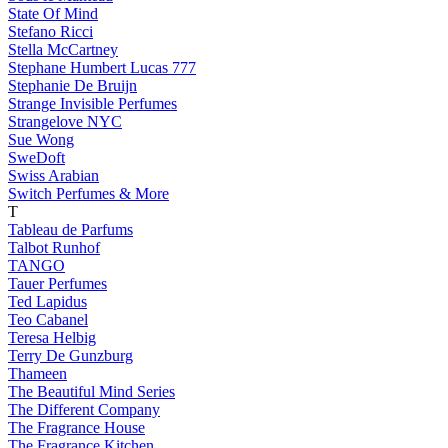
State Of Mind
Stefano Ricci
Stella McCartney
Stephane Humbert Lucas 777
Stephanie De Bruijn
Strange Invisible Perfumes
Strangelove NYC
Sue Wong
SweDoft
Swiss Arabian
Switch Perfumes & More
T
Tableau de Parfums
Talbot Runhof
TANGO
Tauer Perfumes
Ted Lapidus
Teo Cabanel
Teresa Helbig
Terry De Gunzburg
Thameen
The Beautiful Mind Series
The Different Company
The Fragrance House
The Fragrance Kitchen