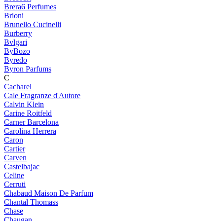
Brera6 Perfumes
Brioni
Brunello Cucinelli
Burberry
Bvlgari
ByBozo
Byredo
Byron Parfums
C
Cacharel
Cale Fragranze d'Autore
Calvin Klein
Carine Roitfeld
Carner Barcelona
Carolina Herrera
Caron
Cartier
Carven
Castelbajac
Celine
Cerruti
Chabaud Maison De Parfum
Chantal Thomass
Chase
Chaugan