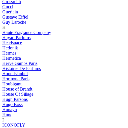
Grossmith
Gucci
Guerlain
Gustave Eiffel
Guy Laroche
H
Haute Fragrance Company
Hayari Parfums
Headspace
Hedonik
Hermes
Hermetica
Herve Gambs Paris
Histoires De Parfums
Hope Istanbul
Hormone Paris
Houbigant
House of Brandt
House Of Sillage
Hugh Parsons
Hugo Boss
Hunayn
Hunq
I
ICONOFLY