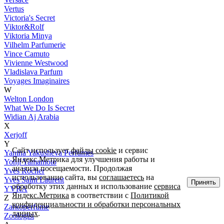
Vertus
Victoria's Secret
Viktor&Rolf
Viktoria Minya
Vilhelm Parfumerie
Vince Camuto
Vivienne Westwood
Vladislava Parfum
Voyages Imaginaires
W
Welton London
What We Do Is Secret
Widian Aj Arabia
X
Xerjoff
Y
Сайт использует
файлы cookie
и сервис
Yanina Yakusheva Perfumes
Яндекс.Метрика для улучшения работы и
Yohji Yamamoto
анализа посещаемости. Продолжая
Yves Rocher
использование сайта, вы
соглашаетесь
на
Yves Saint Laurent
Принять
обработку этих данных и использование
сервиса
YVRA
Яндекс.Метрика
в соответствии с
Политикой
Z
конфиденциальности и обработки персональных
Zarkoperfume
данных
.
Zoologist