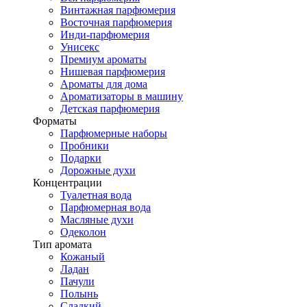
Винтажная парфюмерия
Восточная парфюмерия
Инди-парфюмерия
Унисекс
Премиум ароматы
Нишевая парфюмерия
Ароматы для дома
Ароматизаторы в машину
Детская парфюмерия
Форматы
Парфюмерные наборы
Пробники
Подарки
Дорожные духи
Концентрации
Туалетная вода
Парфюмерная вода
Масляные духи
Одеколон
Тип аромата
Кожаный
Ладан
Пачули
Полынь
Сладкий