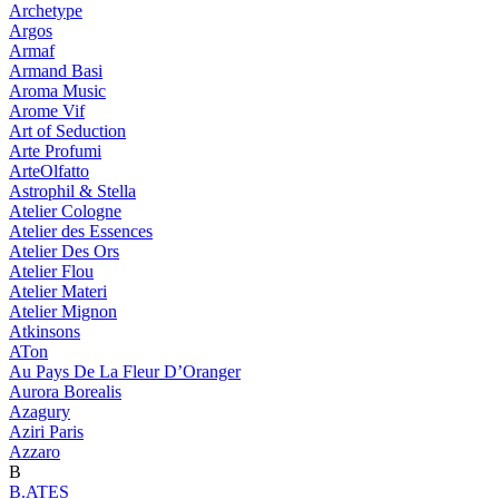
Archetype
Argos
Armaf
Armand Basi
Aroma Music
Arome Vif
Art of Seduction
Arte Profumi
ArteOlfatto
Astrophil & Stella
Atelier Cologne
Atelier des Essences
Atelier Des Ors
Atelier Flou
Atelier Materi
Atelier Mignon
Atkinsons
ATon
Au Pays De La Fleur D’Oranger
Aurora Borealis
Azagury
Aziri Paris
Azzaro
B
B.ATES