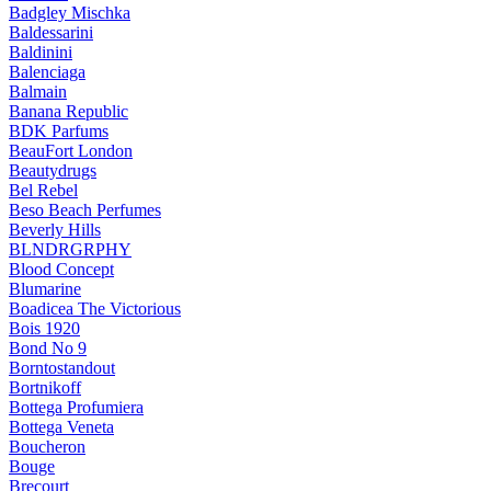
Badgley Mischka
Baldessarini
Baldinini
Balenciaga
Balmain
Banana Republic
BDK Parfums
BeauFort London
Beautydrugs
Bel Rebel
Beso Beach Perfumes
Beverly Hills
BLNDRGRPHY
Blood Concept
Blumarine
Boadicea The Victorious
Bois 1920
Bond No 9
Borntostandout
Bortnikoff
Bottega Profumiera
Bottega Veneta
Boucheron
Bouge
Brecourt