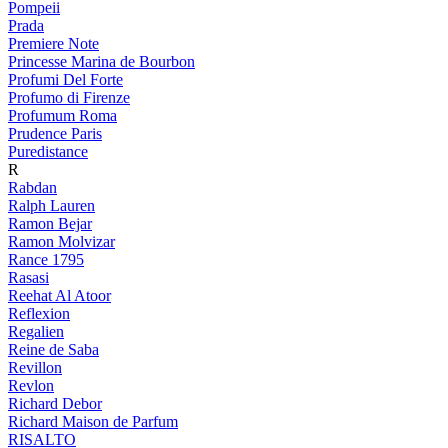
Pompeii
Prada
Premiere Note
Princesse Marina de Bourbon
Profumi Del Forte
Profumo di Firenze
Profumum Roma
Prudence Paris
Puredistance
R
Rabdan
Ralph Lauren
Ramon Bejar
Ramon Molvizar
Rance 1795
Rasasi
Reehat Al Atoor
Reflexion
Regalien
Reine de Saba
Revillon
Revlon
Richard Debor
Richard Maison de Parfum
RISALTO