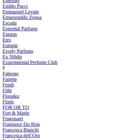
Emeshel
Emilio Pucci
Emmanuel Levain
Ermenegildo Zegna
Escada
Essential Parfums
Estoras
Etro
Eutopie
Evody Parfums
Ex Nihilo
Experimental Perfume Club
F
Faberge
Fanette
Fendi
Fiilit
Floraiku
Floris
FOR OR TO
Fort & Manle
Fragonard
Fragrance Du Bois
Francesca Bianchi
Francesca dell`Oro