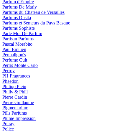
Parfum d'Empire
Parfums De Marly
Parfums du Chateau de Versailles
Parfums Dusita
Parfums et Senteurs du Pays Basque
Parfums Sophiste
Parle Moi De Parfum
Partisan Parfums
Pascal Morabito
Paul Emilien
Penhaligon's
Perfume Cult
Perris Monte Carlo
Perroy
PH Fragrances
Phaedon
Philipp Plein
Philly & Phill
Pierre Cardin
Pierre Guillaume
Pigmentarium
Pills Parfums
Plume Impression
Poiray
Police