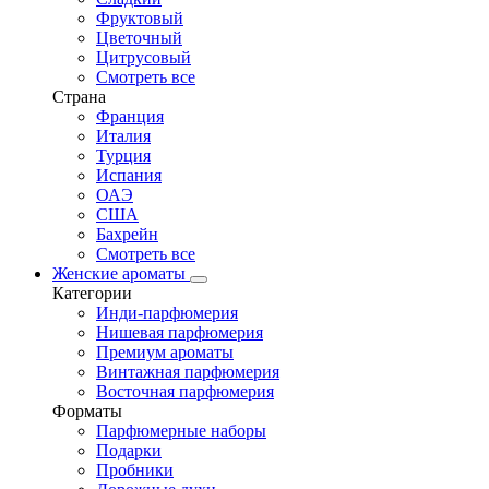
Фруктовый
Цветочный
Цитрусовый
Смотреть все
Страна
Франция
Италия
Турция
Испания
ОАЭ
США
Бахрейн
Смотреть все
Женские ароматы
Категории
Инди-парфюмерия
Нишевая парфюмерия
Премиум ароматы
Винтажная парфюмерия
Восточная парфюмерия
Форматы
Парфюмерные наборы
Подарки
Пробники