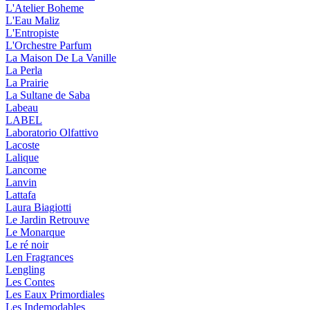
L'Atelier Boheme
L'Eau Maliz
L'Entropiste
L'Orchestre Parfum
La Maison De La Vanille
La Perla
La Prairie
La Sultane de Saba
Labeau
LABEL
Laboratorio Olfattivo
Lacoste
Lalique
Lancome
Lanvin
Lattafa
Laura Biagiotti
Le Jardin Retrouve
Le Monarque
Le ré noir
Len Fragrances
Lengling
Les Contes
Les Eaux Primordiales
Les Indemodables