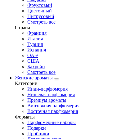
Фруктовый
Цветочный
Цитрусовый
Смотреть все
Страна
Франция
Италия
Турция
Испания
ОАЭ
США
Бахрейн
Смотреть все
Женские ароматы
Категории
Инди-парфюмерия
Нишевая парфюмерия
Премиум ароматы
Винтажная парфюмерия
Восточная парфюмерия
Форматы
Парфюмерные наборы
Подарки
Пробники