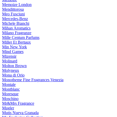
Memoize London
Mendittorosa
Meo Fusciuni
Mercedes-Benz
Michele Bianchi
Mihan Aromatics
Milano Fragranze
Mille Centum Parfums
Miller Et Bertaux
Min New York
Mind Games
Mizensir
Molinard
Molton Brown
Molyneux
Mona di Orio
Monotheme Fine Fragrances Venezia
Montale
Montblanc
Moresque
Moschino
Mr&Mrs Fragrance
Mugler
Mutis Nueva Granada