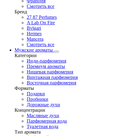
Франция
Смотреть все
Бренд
27 87 Perfumes
A Lab On Fire
Bvlgari
Hermes
Mancera
Смотреть все
Мужские ароматы
Категории
Инди-парфюмерия
Премиум ароматы
Нишевая парфюмерия
Винтажная парфюмерия
Восточная парфюмерия
Форматы
Подарки
Пробники
Дорожные духи
Концентрации
Масляные духи
Парфюмерная вода
Туалетная вода
Тип аромата