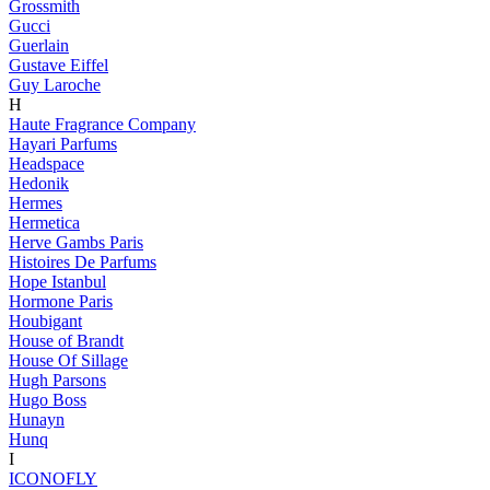
Grossmith
Gucci
Guerlain
Gustave Eiffel
Guy Laroche
H
Haute Fragrance Company
Hayari Parfums
Headspace
Hedonik
Hermes
Hermetica
Herve Gambs Paris
Histoires De Parfums
Hope Istanbul
Hormone Paris
Houbigant
House of Brandt
House Of Sillage
Hugh Parsons
Hugo Boss
Hunayn
Hunq
I
ICONOFLY