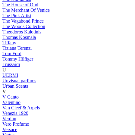
The House of Oud
The Merchant Of Venice
The Pink Artist
The Vagabond Prince
The Woods Collection
Theodoros Kalotinis
Thomas Kosmala
Tiffany
Tiziana Terenzi
Tom Ford
Tommy Hilfiger
Trussardi
U
UERMI
Unvisual parfums
Urban Scents
V
V Canto
Valentino
Van Cleef & Arpels
Venezia 1920
Verduu
Vero Profumo
Versace
Vertus