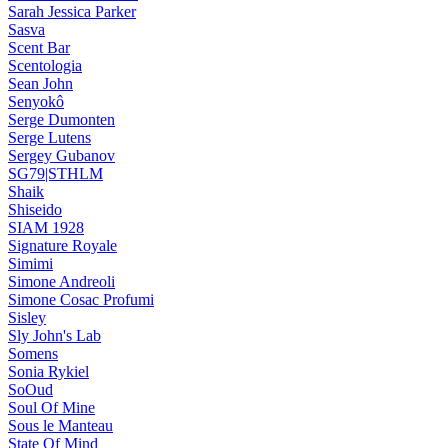
Sarah Jessica Parker
Sasva
Scent Bar
Scentologia
Sean John
Senyokô
Serge Dumonten
Serge Lutens
Sergey Gubanov
SG79|STHLM
Shaik
Shiseido
SIAM 1928
Signature Royale
Simimi
Simone Andreoli
Simone Cosac Profumi
Sisley
Sly John's Lab
Somens
Sonia Rykiel
SoOud
Soul Of Mine
Sous le Manteau
State Of Mind