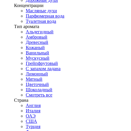
Дорожные духи
Концентрации
Масляные духи
Парфюмерная вода
Туалетная вода
Тип аромата
Альдегидный
Амбровый
Древесный
Кожаный
Ванильный
Мускусный
Грейпфрутовый
С запахом ладана
Лимонный
Мятный
Цветочный
Шоколадный
Смотреть все
Страна
Англия
Италия
ОАЭ
США
Турция