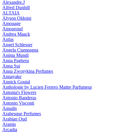
Alexandre.J
Alfred Dunhill
ALTAIA
Alyson Oldoini
Amouage
Amouroud
Andrea Maack
Anfas
Angel Schlesser
Angela Ciampagna
Anima Mundi
Anna Paghera
Anna Sui
Anna Zworykina Perfumes
Annayake
Annick Goutal
Anthologie by Lucien Ferrero Maitre Parfumeur
Antonia's Flowers
Antonio Banderas
Antonio Visconti
Aqualis
Arabesque Perfumes
Arabian Oud
Aramis
Arcadia