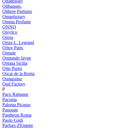
Olfattology
Olibanum.
Olibere Parfums
Omanluxury
Omnia Profumi
ONNO
Onyrico
Orens
Oriza L. Legrand
Orlov Paris
Ormaie
Ormonde Jayne
Ortigia Sicilia
Orto Parisi
Oscar de la Renta
Osmassino
Oud Factory
P
Paco Rabanne
Pacoma
Paloma Picasso
Panouge
Pantheon Roma
Paolo Gigli
Parfum d'Empire