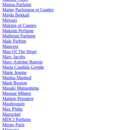
Maissa Parfums
Maitre Parfumeur et Gantier
Majda Bekkali
Majouri
Making of Cannes
Maksim Perfume
Malbrum Parfums
Male Parfum
Mancera
Map Of The Heart
Marc Jacobs
Marc-Antoine Barrois
Maria Candida Gentile
Marie Jeanne
Marina Marinof
Mark Buxton
Masaki Matsushima
Masque Milano
Matiere Premiere
Mauboussin
Max Philip
Mazzolari
MDCI Parfums
Memo Paris
Mémoire