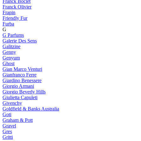
Franck Boclet
Franck Olivier
Frapin
Friendly Fur
Furba
G
G Parfums
Galerie Des Sens
Galitzine
Genny
Genyum
Ghost
Gian Marco Venturi
Gianfranco Ferre
Giardino Benessere
Giorgio Armani
Giorgio Beverly Hills
Giulietta Capuleti
Givenchy
Goldfield & Banks Australia
Goti
Graham & Pott
Gravel
Gres
Gritti