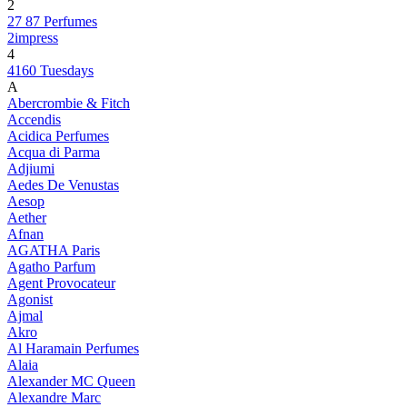
2
27 87 Perfumes
2impress
4
4160 Tuesdays
A
Abercrombie & Fitch
Accendis
Acidica Perfumes
Acqua di Parma
Adjiumi
Aedes De Venustas
Aesop
Aether
Afnan
AGATHA Paris
Agatho Parfum
Agent Provocateur
Agonist
Ajmal
Akro
Al Haramain Perfumes
Alaia
Alexander MC Queen
Alexandre Marc