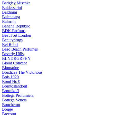
Badgley Mischka
Baldessarini
Baldinini
Balenciaga
Balmain
Banana Republic
BDK Parfums
BeauFort London
Beautydrugs
Bel Rebel
Beso Beach Perfumes
Beverly Hills
BLNDRGRPHY
Blood Concept
Blumarine
Boadicea The Victorious
Bois 1920
Bond No 9
Borntostandout
Bortnikoff
Bottega Profumiera
Bottega Veneta
Boucheron
Bouge
Brecourt