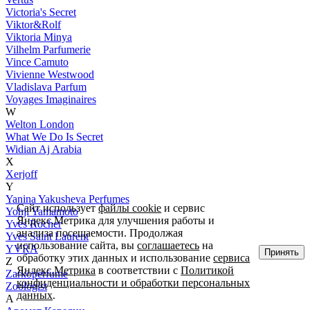
Victoria's Secret
Viktor&Rolf
Viktoria Minya
Vilhelm Parfumerie
Vince Camuto
Vivienne Westwood
Vladislava Parfum
Voyages Imaginaires
W
Welton London
What We Do Is Secret
Widian Aj Arabia
X
Xerjoff
Y
Yanina Yakusheva Perfumes
Сайт использует
файлы cookie
и сервис
Yohji Yamamoto
Яндекс.Метрика для улучшения работы и
Yves Rocher
анализа посещаемости. Продолжая
Yves Saint Laurent
использование сайта, вы
соглашаетесь
на
YVRA
Принять
обработку этих данных и использование
сервиса
Z
Яндекс.Метрика
в соответствии с
Политикой
Zarkoperfume
конфиденциальности и обработки персональных
Zoologist
данных
.
А