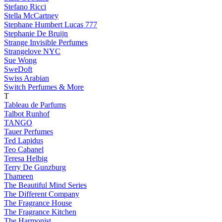
Stefano Ricci
Stella McCartney
Stephane Humbert Lucas 777
Stephanie De Bruijn
Strange Invisible Perfumes
Strangelove NYC
Sue Wong
SweDoft
Swiss Arabian
Switch Perfumes & More
T
Tableau de Parfums
Talbot Runhof
TANGO
Tauer Perfumes
Ted Lapidus
Teo Cabanel
Teresa Helbig
Terry De Gunzburg
Thameen
The Beautiful Mind Series
The Different Company
The Fragrance House
The Fragrance Kitchen
The Harmonist