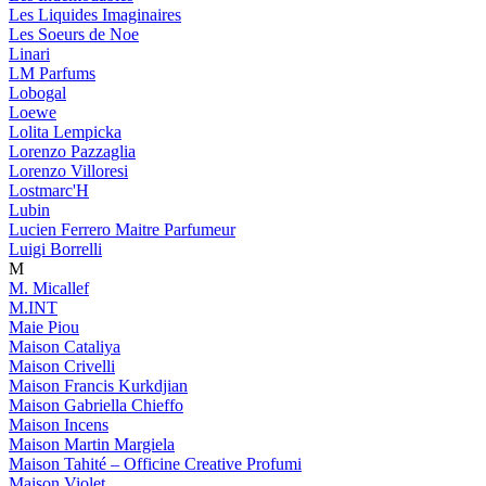
Les Liquides Imaginaires
Les Soeurs de Noe
Linari
LM Parfums
Lobogal
Loewe
Lolita Lempicka
Lorenzo Pazzaglia
Lorenzo Villoresi
Lostmarc'H
Lubin
Lucien Ferrero Maitre Parfumeur
Luigi Borrelli
M
M. Micallef
M.INT
Maie Piou
Maison Cataliya
Maison Crivelli
Maison Francis Kurkdjian
Maison Gabriella Chieffo
Maison Incens
Maison Martin Margiela
Maison Tahité – Officine Creative Profumi
Maison Violet