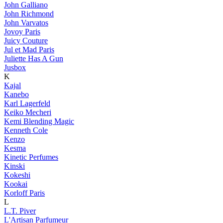
John Galliano
John Richmond
John Varvatos
Jovoy Paris
Juicy Couture
Jul et Mad Paris
Juliette Has A Gun
Jusbox
K
Kajal
Kanebo
Karl Lagerfeld
Keiko Mecheri
Kemi Blending Magic
Kenneth Cole
Kenzo
Kesma
Kinetic Perfumes
Kinski
Kokeshi
Kookai
Korloff Paris
L
L.T. Piver
L'Artisan Parfumeur