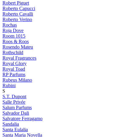
Robert Piguet
Roberto Capucci
Roberto Cavalli
Roberto Verino
Rochas
Roja Dove
Room 1015
Roos & Roos
Rosendo Mateu
Rothschild
Royal Fragrances
Royal Glory
Royal Toad
RP Parfums
Rubeus Milano
Rubini
S
S.T. Dupont
Salle Privée
Salum Parfums
Salvador Dali
Salvatore Ferragamo
Sandalia
Santa Eulalia
Santa Maria Novella