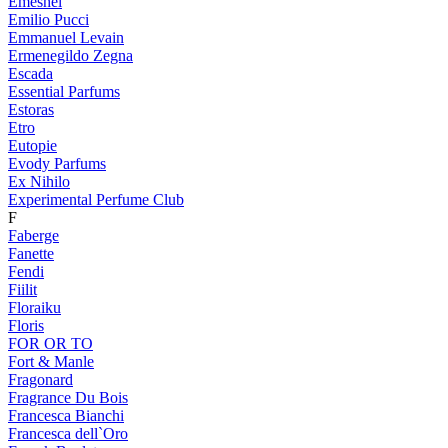
Emeshel
Emilio Pucci
Emmanuel Levain
Ermenegildo Zegna
Escada
Essential Parfums
Estoras
Etro
Eutopie
Evody Parfums
Ex Nihilo
Experimental Perfume Club
F
Faberge
Fanette
Fendi
Fiilit
Floraiku
Floris
FOR OR TO
Fort & Manle
Fragonard
Fragrance Du Bois
Francesca Bianchi
Francesca dell`Oro