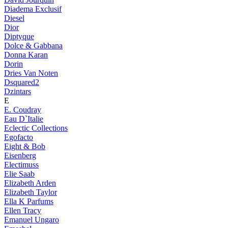
Diadema Exclusif
Diesel
Dior
Diptyque
Dolce & Gabbana
Donna Karan
Dorin
Dries Van Noten
Dsquared2
Dzintars
E
E. Coudray
Eau D`Italie
Eclectic Collections
Egofacto
Eight & Bob
Eisenberg
Electimuss
Elie Saab
Elizabeth Arden
Elizabeth Taylor
Ella K Parfums
Ellen Tracy
Emanuel Ungaro