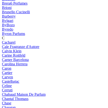
Brera6 Perfumes
Brioni
Brunello Cucinelli
Burberry
Bvlgari
ByBozo
Byredo
Byron Parfums
C
Cacharel
Cale Fragranze d'Autore
Calvin Klein
Carine Roitfeld
Carner Barcelona
Carolina Herrera
Caron
Cartier
Carven
Castelbajac
Celine
Cerruti
Chabaud Maison De Parfum
Chantal Thomass
Chase
Chaugan