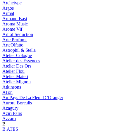
Archetype
Argos
Armaf
Armand Basi
Aroma Music
Arome Vif
Art of Seduction
Arte Profumi
ArteOlfatto
Astrophil & Stella
Atelier Cologne
Atelier des Essences
Atelier Des Ors
Atelier Flou
Atelier Materi
Atelier Mignon
Atkinsons
ATon
Au Pays De La Fleur D’Oranger
Aurora Borealis
Azagury
Aziri Paris
Azzaro
B
B.ATES