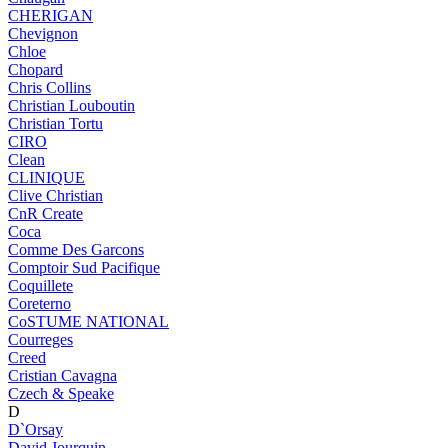
CHERIGAN
Chevignon
Chloe
Chopard
Chris Collins
Christian Louboutin
Christian Tortu
CIRO
Clean
CLINIQUE
Clive Christian
CnR Create
Coca
Comme Des Garcons
Comptoir Sud Pacifique
Coquillete
Coreterno
CoSTUME NATIONAL
Courreges
Creed
Cristian Cavagna
Czech & Speake
D
D`Orsay
David Jourquin