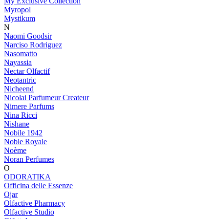
My Exclusive Collection
Myropol
Mystikum
N
Naomi Goodsir
Narciso Rodriguez
Nasomatto
Nayassia
Nectar Olfactif
Neotantric
Nicheend
Nicolai Parfumeur Createur
Nimere Parfums
Nina Ricci
Nishane
Nobile 1942
Noble Royale
Noème
Noran Perfumes
O
ODORATIKA
Officina delle Essenze
Ojar
Olfactive Pharmacy
Olfactive Studio