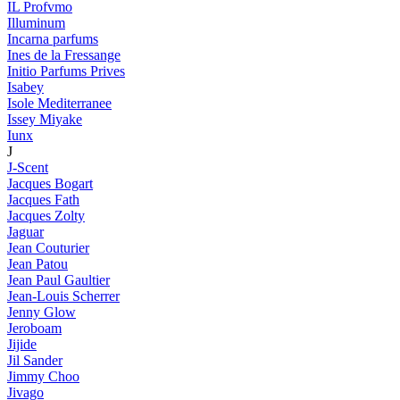
IL Profvmo
Illuminum
Incarna parfums
Ines de la Fressange
Initio Parfums Prives
Isabey
Isole Mediterranee
Issey Miyake
Iunx
J
J-Scent
Jacques Bogart
Jacques Fath
Jacques Zolty
Jaguar
Jean Couturier
Jean Patou
Jean Paul Gaultier
Jean-Louis Scherrer
Jenny Glow
Jeroboam
Jijide
Jil Sander
Jimmy Choo
Jivago