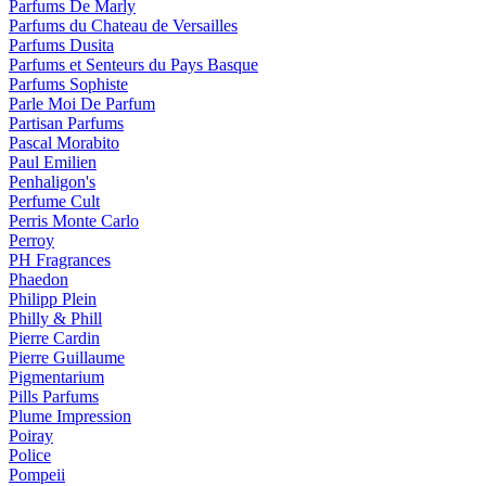
Parfums De Marly
Parfums du Chateau de Versailles
Parfums Dusita
Parfums et Senteurs du Pays Basque
Parfums Sophiste
Parle Moi De Parfum
Partisan Parfums
Pascal Morabito
Paul Emilien
Penhaligon's
Perfume Cult
Perris Monte Carlo
Perroy
PH Fragrances
Phaedon
Philipp Plein
Philly & Phill
Pierre Cardin
Pierre Guillaume
Pigmentarium
Pills Parfums
Plume Impression
Poiray
Police
Pompeii