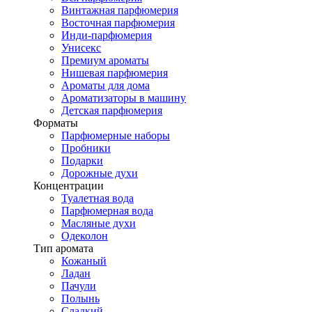
Винтажная парфюмерия
Восточная парфюмерия
Инди-парфюмерия
Унисекс
Премиум ароматы
Нишевая парфюмерия
Ароматы для дома
Ароматизаторы в машину
Детская парфюмерия
Форматы
Парфюмерные наборы
Пробники
Подарки
Дорожные духи
Концентрации
Туалетная вода
Парфюмерная вода
Масляные духи
Одеколон
Тип аромата
Кожаный
Ладан
Пачули
Полынь
Сладкий